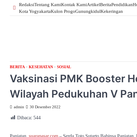
Skip
Redaksi
Tentang Kami
Kontak Kami
Artikel
Berita
Pendidikan
H
to
Kota Yogyakarta
Kulon Progo
Gunungkidul
Kekeringan
content
BERITA
KESEHATAN
SOSIAL
Vaksinasi PMK Booster H
Wilayah Pedukuhan V Pan
admin
30 Desember 2022
Dibaca:
544
Panjatan,
suarapasar.com
– Serda Toto Sutarto Babinsa Panjatan