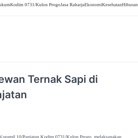
ukum
Kodim 0731/Kulon Progo
Jasa Raharja
Ekonomi
Kesehatan
Hiburan
ewan Ternak Sapi di
jatan
, Koramil 10/Panjatan Kodim 0731/Kulon Progo, melaksanakan