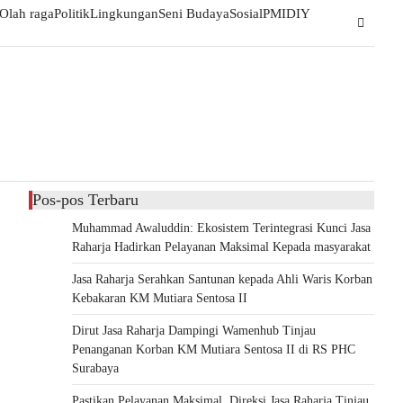
Olah raga
Politik
Lingkungan
Seni Budaya
Sosial
PMI
DIY
Pos-pos Terbaru
Muhammad Awaluddin: Ekosistem Terintegrasi Kunci Jasa
Raharja Hadirkan Pelayanan Maksimal Kepada masyarakat
Jasa Raharja Serahkan Santunan kepada Ahli Waris Korban
Kebakaran KM Mutiara Sentosa II
Dirut Jasa Raharja Dampingi Wamenhub Tinjau
Penanganan Korban KM Mutiara Sentosa II di RS PHC
Surabaya
Pastikan Pelayanan Maksimal, Direksi Jasa Raharja Tinjau