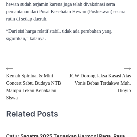
hewan sudah terjamin karena juga telah divaksinasi serta
pemantauan dari Pusat Kesehatan Hewan (Puskeswan) secara
rutin di setiap daerah.
“Dari sisi harga relatif stabil, tidak ada perubahan yang
signifikan,” katanya.
Navigasi
⟵
⟶
Kemah Spiritual & Mini
JCW Dorong Jaksa Kasasi Atas
pos
Concert Sabtu Budaya NTB
Vonis Bebas Terdakwa Muh.
Mampu Tekan Kenakalan
Thoyib
Siswa
Related Posts
Catur Sagatra 2025 Tegaskan Harmoni Raga, Rasa,