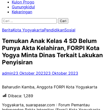
Kulon Progo
Gunungkidul
Kekeringan
Cari
untuk:
Berita
Kota Yogyakarta
Pendidikan
Sosial
Temukan Anak Kelas 4 SD Belum
Punya Akta Kelahiran, FORPI Kota
Yogya Minta Dinas Terkait Lakukan
Penyisiran
admin
23 Oktober 2023
23 Oktober 2023
Baharudin Kamba, Anggota FORPI Kota Yogyakarta
Dibaca:
1,289
Yogyakarta, suarapasar.com : Forum Pemantau
Independen Pakta Integritas (Forpi) Kota Yogyakarta