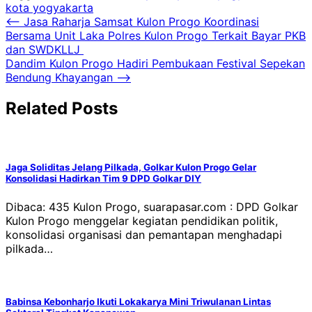
kota yogyakarta
Navigasi
⟵
Jasa Raharja Samsat Kulon Progo Koordinasi
Bersama Unit Laka Polres Kulon Progo Terkait Bayar PKB
pos
dan SWDKLLJ
Dandim Kulon Progo Hadiri Pembukaan Festival Sepekan
Bendung Khayangan
⟶
Related Posts
Jaga Soliditas Jelang Pilkada, Golkar Kulon Progo Gelar
Konsolidasi Hadirkan Tim 9 DPD Golkar DIY
Dibaca: 435 Kulon Progo, suarapasar.com : DPD Golkar
Kulon Progo menggelar kegiatan pendidikan politik,
konsolidasi organisasi dan pemantapan menghadapi
pilkada…
Babinsa Kebonharjo Ikuti Lokakarya Mini Triwulanan Lintas