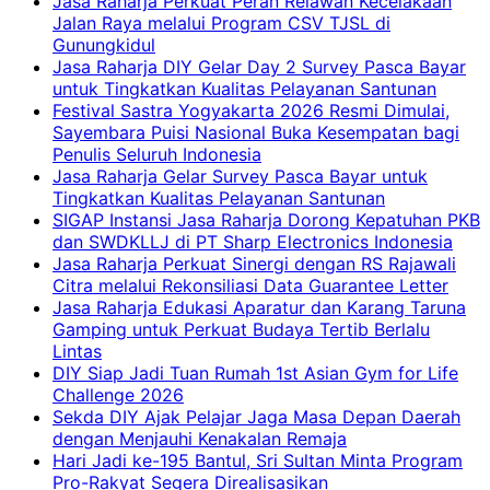
Jasa Raharja Perkuat Peran Relawan Kecelakaan
Jalan Raya melalui Program CSV TJSL di
Gunungkidul
Jasa Raharja DIY Gelar Day 2 Survey Pasca Bayar
untuk Tingkatkan Kualitas Pelayanan Santunan
Festival Sastra Yogyakarta 2026 Resmi Dimulai,
Sayembara Puisi Nasional Buka Kesempatan bagi
Penulis Seluruh Indonesia
Jasa Raharja Gelar Survey Pasca Bayar untuk
Tingkatkan Kualitas Pelayanan Santunan
SIGAP Instansi Jasa Raharja Dorong Kepatuhan PKB
dan SWDKLLJ di PT Sharp Electronics Indonesia
Jasa Raharja Perkuat Sinergi dengan RS Rajawali
Citra melalui Rekonsiliasi Data Guarantee Letter
Jasa Raharja Edukasi Aparatur dan Karang Taruna
Gamping untuk Perkuat Budaya Tertib Berlalu
Lintas
DIY Siap Jadi Tuan Rumah 1st Asian Gym for Life
Challenge 2026
Sekda DIY Ajak Pelajar Jaga Masa Depan Daerah
dengan Menjauhi Kenakalan Remaja
Hari Jadi ke-195 Bantul, Sri Sultan Minta Program
Pro-Rakyat Segera Direalisasikan