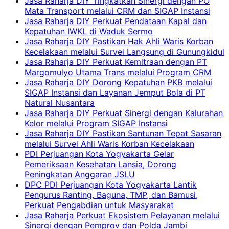
Jasa Raharja DIY Tingkatkan Sinergi dengan PO
Mata Transport melalui CRM dan SIGAP Instansi
Jasa Raharja DIY Perkuat Pendataan Kapal dan
Kepatuhan IWKL di Waduk Sermo
Jasa Raharja DIY Pastikan Hak Ahli Waris Korban
Kecelakaan melalui Survei Langsung di Gunungkidul
Jasa Raharja DIY Perkuat Kemitraan dengan PT
Margomulyo Utama Trans melalui Program CRM
Jasa Raharja DIY Dorong Kepatuhan PKB melalui
SIGAP Instansi dan Layanan Jemput Bola di PT
Natural Nusantara
Jasa Raharja DIY Perkuat Sinergi dengan Kalurahan
Kelor melalui Program SIGAP Instansi
Jasa Raharja DIY Pastikan Santunan Tepat Sasaran
melalui Survei Ahli Waris Korban Kecelakaan
PDI Perjuangan Kota Yogyakarta Gelar
Pemeriksaan Kesehatan Lansia, Dorong
Peningkatan Anggaran JSLU
DPC PDI Perjuangan Kota Yogyakarta Lantik
Pengurus Ranting, Baguna, TMP, dan Bamusi,
Perkuat Pengabdian untuk Masyarakat
Jasa Raharja Perkuat Ekosistem Pelayanan melalui
Sinergi dengan Pemprov dan Polda Jambi