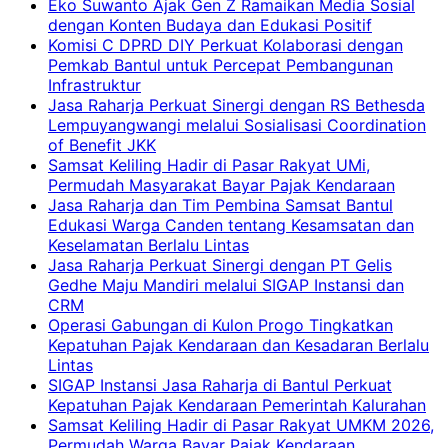
Eko Suwanto Ajak Gen Z Ramaikan Media Sosial
dengan Konten Budaya dan Edukasi Positif
Komisi C DPRD DIY Perkuat Kolaborasi dengan
Pemkab Bantul untuk Percepat Pembangunan
Infrastruktur
Jasa Raharja Perkuat Sinergi dengan RS Bethesda
Lempuyangwangi melalui Sosialisasi Coordination
of Benefit JKK
Samsat Keliling Hadir di Pasar Rakyat UMi,
Permudah Masyarakat Bayar Pajak Kendaraan
Jasa Raharja dan Tim Pembina Samsat Bantul
Edukasi Warga Canden tentang Kesamsatan dan
Keselamatan Berlalu Lintas
Jasa Raharja Perkuat Sinergi dengan PT Gelis
Gedhe Maju Mandiri melalui SIGAP Instansi dan
CRM
Operasi Gabungan di Kulon Progo Tingkatkan
Kepatuhan Pajak Kendaraan dan Kesadaran Berlalu
Lintas
SIGAP Instansi Jasa Raharja di Bantul Perkuat
Kepatuhan Pajak Kendaraan Pemerintah Kalurahan
Samsat Keliling Hadir di Pasar Rakyat UMKM 2026,
Permudah Warga Bayar Pajak Kendaraan