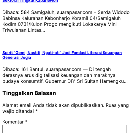
Sektoral Tingkat Kapanewon
Dibaca: 584 Samigaluh, suarapasar.com – Serda Widodo
Babinsa Kalurahan Kebonharjo Koramil 04/Samigaluh
Kodim 0731/Kulon Progo mengikuti Lokakarya Mini
Triwulanan Lintas…
Spirit “Gemi, Nastiti, Ngati-ati” Jadi Fondasi Literasi Keuangan
Generasi Jogja
Dibaca: 161 Bantul, suarapasar.com — Di tengah
derasnya arus digitalisasi keuangan dan maraknya
budaya konsumtif, Gubernur DIY Sri Sultan Hamengku…
Tinggalkan Balasan
Alamat email Anda tidak akan dipublikasikan.
Ruas yang
wajib ditandai
*
Komentar
*