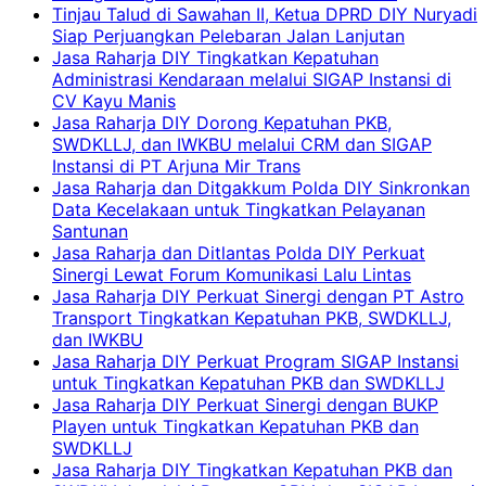
Tinjau Talud di Sawahan II, Ketua DPRD DIY Nuryadi
Siap Perjuangkan Pelebaran Jalan Lanjutan
Jasa Raharja DIY Tingkatkan Kepatuhan
Administrasi Kendaraan melalui SIGAP Instansi di
CV Kayu Manis
Jasa Raharja DIY Dorong Kepatuhan PKB,
SWDKLLJ, dan IWKBU melalui CRM dan SIGAP
Instansi di PT Arjuna Mir Trans
Jasa Raharja dan Ditgakkum Polda DIY Sinkronkan
Data Kecelakaan untuk Tingkatkan Pelayanan
Santunan
Jasa Raharja dan Ditlantas Polda DIY Perkuat
Sinergi Lewat Forum Komunikasi Lalu Lintas
Jasa Raharja DIY Perkuat Sinergi dengan PT Astro
Transport Tingkatkan Kepatuhan PKB, SWDKLLJ,
dan IWKBU
Jasa Raharja DIY Perkuat Program SIGAP Instansi
untuk Tingkatkan Kepatuhan PKB dan SWDKLLJ
Jasa Raharja DIY Perkuat Sinergi dengan BUKP
Playen untuk Tingkatkan Kepatuhan PKB dan
SWDKLLJ
Jasa Raharja DIY Tingkatkan Kepatuhan PKB dan