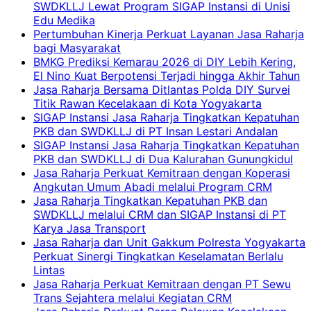
SWDKLLJ Lewat Program SIGAP Instansi di Unisi
Edu Medika
Pertumbuhan Kinerja Perkuat Layanan Jasa Raharja
bagi Masyarakat
BMKG Prediksi Kemarau 2026 di DIY Lebih Kering,
El Nino Kuat Berpotensi Terjadi hingga Akhir Tahun
Jasa Raharja Bersama Ditlantas Polda DIY Survei
Titik Rawan Kecelakaan di Kota Yogyakarta
SIGAP Instansi Jasa Raharja Tingkatkan Kepatuhan
PKB dan SWDKLLJ di PT Insan Lestari Andalan
SIGAP Instansi Jasa Raharja Tingkatkan Kepatuhan
PKB dan SWDKLLJ di Dua Kalurahan Gunungkidul
Jasa Raharja Perkuat Kemitraan dengan Koperasi
Angkutan Umum Abadi melalui Program CRM
Jasa Raharja Tingkatkan Kepatuhan PKB dan
SWDKLLJ melalui CRM dan SIGAP Instansi di PT
Karya Jasa Transport
Jasa Raharja dan Unit Gakkum Polresta Yogyakarta
Perkuat Sinergi Tingkatkan Keselamatan Berlalu
Lintas
Jasa Raharja Perkuat Kemitraan dengan PT Sewu
Trans Sejahtera melalui Kegiatan CRM