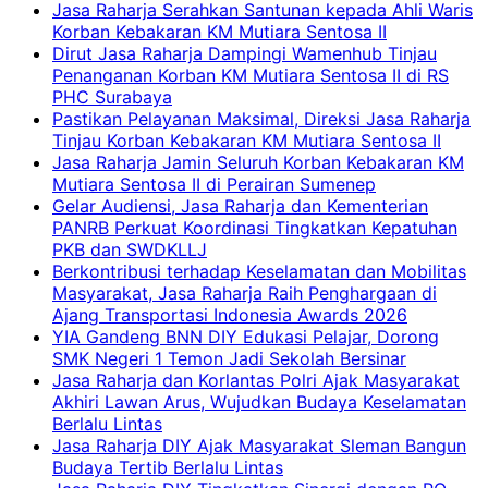
Jasa Raharja Serahkan Santunan kepada Ahli Waris
Korban Kebakaran KM Mutiara Sentosa II
Dirut Jasa Raharja Dampingi Wamenhub Tinjau
Penanganan Korban KM Mutiara Sentosa II di RS
PHC Surabaya
Pastikan Pelayanan Maksimal, Direksi Jasa Raharja
Tinjau Korban Kebakaran KM Mutiara Sentosa II
Jasa Raharja Jamin Seluruh Korban Kebakaran KM
Mutiara Sentosa II di Perairan Sumenep
Gelar Audiensi, Jasa Raharja dan Kementerian
PANRB Perkuat Koordinasi Tingkatkan Kepatuhan
PKB dan SWDKLLJ
Berkontribusi terhadap Keselamatan dan Mobilitas
Masyarakat, Jasa Raharja Raih Penghargaan di
Ajang Transportasi Indonesia Awards 2026
YIA Gandeng BNN DIY Edukasi Pelajar, Dorong
SMK Negeri 1 Temon Jadi Sekolah Bersinar
Jasa Raharja dan Korlantas Polri Ajak Masyarakat
Akhiri Lawan Arus, Wujudkan Budaya Keselamatan
Berlalu Lintas
Jasa Raharja DIY Ajak Masyarakat Sleman Bangun
Budaya Tertib Berlalu Lintas