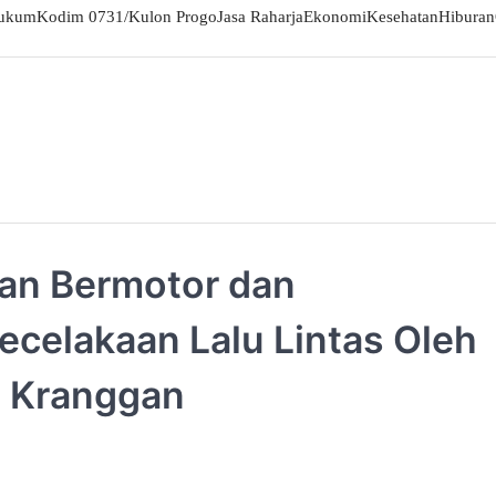
ukum
Kodim 0731/Kulon Progo
Jasa Raharja
Ekonomi
Kesehatan
Hiburan
aan Bermotor dan
celakaan Lalu Lintas Oleh
n Kranggan