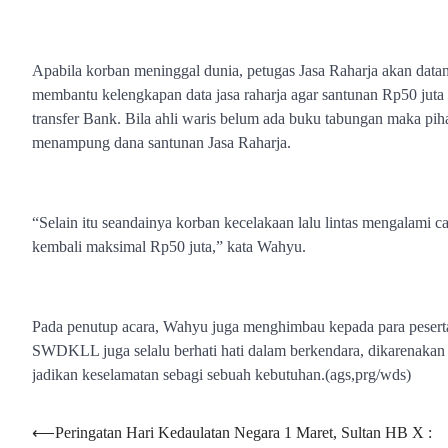
Apabila korban meninggal dunia, petugas Jasa Raharja akan dat
membantu kelengkapan data jasa raharja agar santunan Rp50 juta d
transfer Bank. Bila ahli waris belum ada buku tabungan maka p
menampung dana santunan Jasa Raharja.
“Selain itu seandainya korban kecelakaan lalu lintas mengalami 
kembali maksimal Rp50 juta,” kata Wahyu.
Pada penutup acara, Wahyu juga menghimbau kepada para peserta 
SWDKLL juga selalu berhati hati dalam berkendara, dikarenakan k
jadikan keselamatan sebagi sebuah kebutuhan.(ags,prg/wds)
Navigasi
⟵
Peringatan Hari Kedaulatan Negara 1 Maret, Sultan HB X :