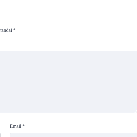
itandai
*
Email
*