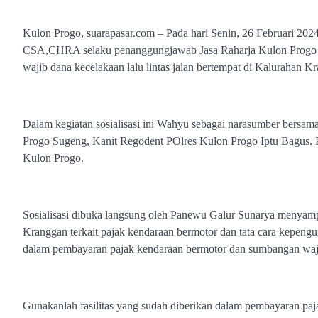
Kulon Progo, suarapasar.com – Pada hari Senin, 26 Februari 
CSA,CHRA selaku penanggungjawab Jasa Raharja Kulon Progo iku
wajib dana kecelakaan lalu lintas jalan bertempat di Kalurahan K
Dalam kegiatan sosialisasi ini Wahyu sebagai narasumber ber
Progo Sugeng, Kanit Regodent POlres Kulon Progo Iptu Bagus. Pes
Kulon Progo.
Sosialisasi dibuka langsung oleh Panewu Galur Sunarya menyampai
Kranggan terkait pajak kendaraan bermotor dan tata cara kepengu
dalam pembayaran pajak kendaraan bermotor dan sumbangan wajib 
Gunakanlah fasilitas yang sudah diberikan dalam pembayaran pajak