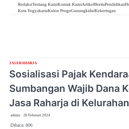
Skip
Redaksi
Tentang Kami
Kontak Kami
Artikel
Berita
Pendidikan
H
to
Kota Yogyakarta
Kulon Progo
Gunungkidul
Kekeringan
content
JASA RAHARJA
Sosialisasi Pajak Kendar
Sumbangan Wajib Dana Ke
Jasa Raharja di Keluraha
admin
26 Februari 2024
Dibaca:
806