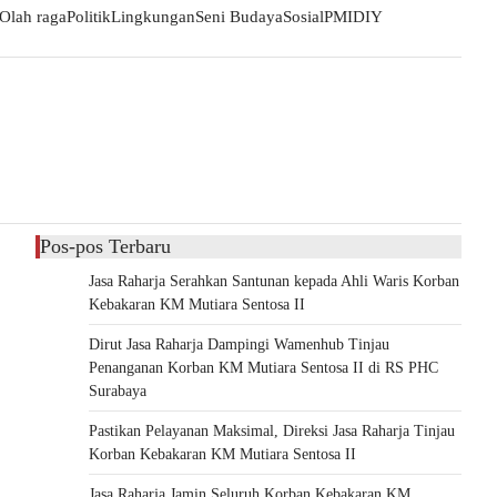
Olah raga
Politik
Lingkungan
Seni Budaya
Sosial
PMI
DIY
Pos-pos Terbaru
Jasa Raharja Serahkan Santunan kepada Ahli Waris Korban
Kebakaran KM Mutiara Sentosa II
Dirut Jasa Raharja Dampingi Wamenhub Tinjau
Penanganan Korban KM Mutiara Sentosa II di RS PHC
Surabaya
Pastikan Pelayanan Maksimal, Direksi Jasa Raharja Tinjau
Korban Kebakaran KM Mutiara Sentosa II
Jasa Raharja Jamin Seluruh Korban Kebakaran KM