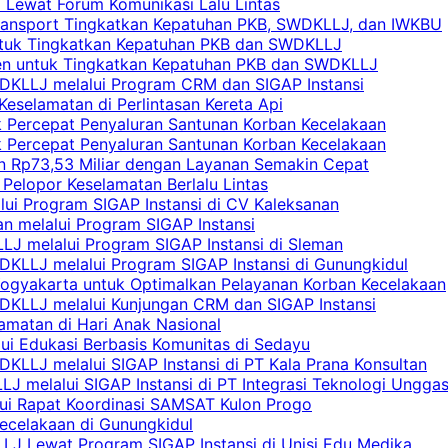
i Lewat Forum Komunikasi Lalu Lintas
 Transport Tingkatkan Kepatuhan PKB, SWDKLLJ, dan IWKBU
untuk Tingkatkan Kepatuhan PKB dan SWDKLLJ
yen untuk Tingkatkan Kepatuhan PKB dan SWDKLLJ
DKLLJ melalui Program CRM dan SIGAP Instansi
Keselamatan di Perlintasan Kereta Api
uk Percepat Penyaluran Santunan Korban Kecelakaan
uk Percepat Penyaluran Santunan Korban Kecelakaan
an Rp73,53 Miliar dengan Layanan Semakin Cepat
Pelopor Keselamatan Berlalu Lintas
lui Program SIGAP Instansi di CV Kaleksanan
n melalui Program SIGAP Instansi
LJ melalui Program SIGAP Instansi di Sleman
KLLJ melalui Program SIGAP Instansi di Gunungkidul
Yogyakarta untuk Optimalkan Pelayanan Korban Kecelakaan
DKLLJ melalui Kunjungan CRM dan SIGAP Instansi
amatan di Hari Anak Nasional
lui Edukasi Berbasis Komunitas di Sedayu
KLLJ melalui SIGAP Instansi di PT Kala Prana Konsultan
 melalui SIGAP Instansi di PT Integrasi Teknologi Ungga
lui Rapat Koordinasi SAMSAT Kulon Progo
Kecelakaan di Gunungkidul
LJ Lewat Program SIGAP Instansi di Unisi Edu Medika