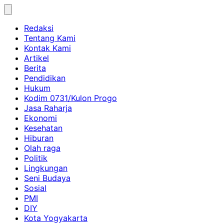
Skip
to
Redaksi
content
Tentang Kami
Kontak Kami
Artikel
Berita
Pendidikan
Hukum
Kodim 0731/Kulon Progo
Jasa Raharja
Ekonomi
Kesehatan
Hiburan
Olah raga
Politik
Lingkungan
Seni Budaya
Sosial
PMI
DIY
Kota Yogyakarta