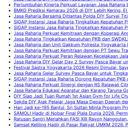
Pertumbuhan Kinerja Perkuat Layanan Jasa Raharja 
BMKG Prediksi Kemarau 2026 di DIY Lebih Kering, El 
Jasa Raharja Bersama Ditlantas Polda DIY Survei Ti
SIGAP Instansi Jasa Raharja Tingkatkan Kepatuhan 
SIGAP Instansi Jasa Raharja Tingkatkan Kepatuhan
Jasa Raharja Perkuat Kemitraan dengan Koperasi 
Jasa Raharja Tingkatkan Kepatuhan PKB dan SWDKLLJ
Jasa Raharja dan Unit Gakkum Polresta Yogyakarta P
Jasa Raharja Perkuat Kemitraan dengan PT Sewu Tra
Jasa Raharja Perkuat Peran Relawan Kecelakaan Jal
Jasa Raharja DIY Gelar Day 2 Survey Pasca Bayar un
Festival Sastra Yogyakarta 2026 Resmi Dimulai, Say
Jasa Raharja Gelar Survey Pasca Bayar untuk Tingka
SIGAP Instansi Jasa Raharja Dorong Kepatuhan PKB 
Jasa Raharja Perkuat Sinergi dengan RS Rajawali Citr
Jasa Raharja Edukasi Aparatur dan Karang Taruna Ga
DIY Siap Jadi Tuan Rumah 1st Asian Gym for Life Ch
Sekda DIY Ajak Pelajar Jaga Masa Depan Daerah de
Hari Jadi ke-195 Bantul, Sri Sultan Minta Program P
SAMOLI Hadir di Nobar Final Piala Dunia 2026, Per
Ratusan Santri Meriahkan FASI XIII Rayon Nanggulan,
Samsat Keliling Hadir di Pasar Rakyat UMKM 2026,