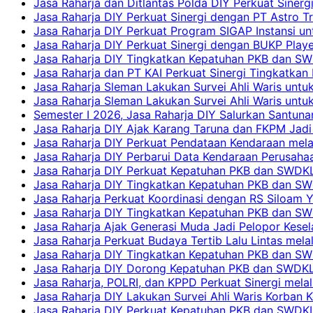
Jasa Raharja dan Ditlantas Polda DIY Perkuat Sinerg
Jasa Raharja DIY Perkuat Sinergi dengan PT Astro
Jasa Raharja DIY Perkuat Program SIGAP Instansi 
Jasa Raharja DIY Perkuat Sinergi dengan BUKP Pla
Jasa Raharja DIY Tingkatkan Kepatuhan PKB dan SW
Jasa Raharja dan PT KAI Perkuat Sinergi Tingkatkan 
Jasa Raharja Sleman Lakukan Survei Ahli Waris unt
Jasa Raharja Sleman Lakukan Survei Ahli Waris unt
Semester I 2026, Jasa Raharja DIY Salurkan Santun
Jasa Raharja DIY Ajak Karang Taruna dan FKPM Jadi 
Jasa Raharja DIY Perkuat Pendataan Kendaraan mela
Jasa Raharja DIY Perbarui Data Kendaraan Perusahaa
Jasa Raharja DIY Perkuat Kepatuhan PKB dan SWDKL
Jasa Raharja DIY Tingkatkan Kepatuhan PKB dan SWD
Jasa Raharja Perkuat Koordinasi dengan RS Siloam 
Jasa Raharja DIY Tingkatkan Kepatuhan PKB dan SW
Jasa Raharja Ajak Generasi Muda Jadi Pelopor Kesel
Jasa Raharja Perkuat Budaya Tertib Lalu Lintas mela
Jasa Raharja DIY Tingkatkan Kepatuhan PKB dan SWD
Jasa Raharja DIY Dorong Kepatuhan PKB dan SWDKLLJ
Jasa Raharja, POLRI, dan KPPD Perkuat Sinergi mela
Jasa Raharja DIY Lakukan Survei Ahli Waris Korban 
Jasa Raharja DIY Perkuat Kepatuhan PKB dan SWDKL