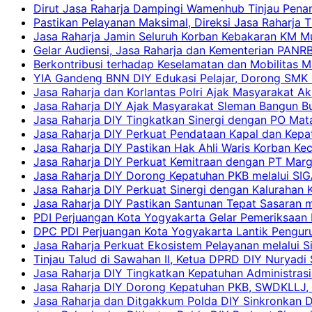
Dirut Jasa Raharja Dampingi Wamenhub Tinjau Pena
Pastikan Pelayanan Maksimal, Direksi Jasa Raharja 
Jasa Raharja Jamin Seluruh Korban Kebakaran KM Mut
Gelar Audiensi, Jasa Raharja dan Kementerian PAN
Berkontribusi terhadap Keselamatan dan Mobilitas M
YIA Gandeng BNN DIY Edukasi Pelajar, Dorong SMK N
Jasa Raharja dan Korlantas Polri Ajak Masyarakat A
Jasa Raharja DIY Ajak Masyarakat Sleman Bangun Bud
Jasa Raharja DIY Tingkatkan Sinergi dengan PO Mat
Jasa Raharja DIY Perkuat Pendataan Kapal dan Kep
Jasa Raharja DIY Pastikan Hak Ahli Waris Korban Ke
Jasa Raharja DIY Perkuat Kemitraan dengan PT Ma
Jasa Raharja DIY Dorong Kepatuhan PKB melalui SIG
Jasa Raharja DIY Perkuat Sinergi dengan Kalurahan K
Jasa Raharja DIY Pastikan Santunan Tepat Sasaran m
PDI Perjuangan Kota Yogyakarta Gelar Pemeriksaan
DPC PDI Perjuangan Kota Yogyakarta Lantik Penguru
Jasa Raharja Perkuat Ekosistem Pelayanan melalui 
Tinjau Talud di Sawahan II, Ketua DPRD DIY Nuryadi
Jasa Raharja DIY Tingkatkan Kepatuhan Administrasi
Jasa Raharja DIY Dorong Kepatuhan PKB, SWDKLLJ, d
Jasa Raharja dan Ditgakkum Polda DIY Sinkronkan 