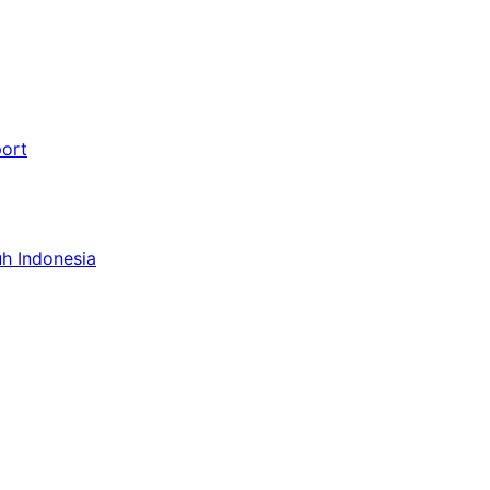
port
uh Indonesia