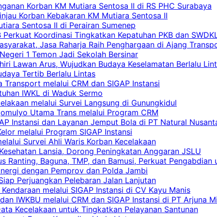
nganan Korban KM Mutiara Sentosa II di RS PHC Surabaya
Tinjau Korban Kebakaran KM Mutiara Sentosa II
iara Sentosa II di Perairan Sumenep
RB Perkuat Koordinasi Tingkatkan Kepatuhan PKB dan SWDK
asyarakat, Jasa Raharja Raih Penghargaan di Ajang Transp
egeri 1 Temon Jadi Sekolah Bersinar
khiri Lawan Arus, Wujudkan Budaya Keselamatan Berlalu Lin
aya Tertib Berlalu Lintas
a Transport melalui CRM dan SIGAP Instansi
atuhan IWKL di Waduk Sermo
celakaan melalui Survei Langsung di Gunungkidul
rgomulyo Utama Trans melalui Program CRM
AP Instansi dan Layanan Jemput Bola di PT Natural Nusant
elor melalui Program SIGAP Instansi
elalui Survei Ahli Waris Korban Kecelakaan
 Kesehatan Lansia, Dorong Peningkatan Anggaran JSLU
s Ranting, Baguna, TMP, dan Bamusi, Perkuat Pengabdian 
Sinergi dengan Pemprov dan Polda Jambi
 Siap Perjuangkan Pelebaran Jalan Lanjutan
 Kendaraan melalui SIGAP Instansi di CV Kayu Manis
an IWKBU melalui CRM dan SIGAP Instansi di PT Arjuna Mi
Data Kecelakaan untuk Tingkatkan Pelayanan Santunan