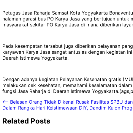
Petugas Jasa Raharja Samsat Kota Yogyakarta Bonaventu
halaman garasi bus PO Karya Jasa yang bertujuan untuk 
masyarakat sekitar PO Karya Jasa di mana diberikan laya
Pada kesempatan tersebut juga diberikan pelayanan penge
karyawan Karya Jasa sangat antusias dengan kegiatan ini 
Daerah Istimewa Yogyakarta.
Dengan adanya kegiatan Pelayanan Kesehatan gratis (MU
melakukan cek kesehatan, memahami keselamatan dalam 
fungsi Jasa Raharja di Daerah Istimewa Yogyakarta.(ags,p
Navigasi
⟵
Belasan Orang Tidak Dikenal Rusak Fasilitas SPBU dan
Dalam Rangka Hari Keistimewaan DIY, Dandim Kulon Prog
pos
Related Posts