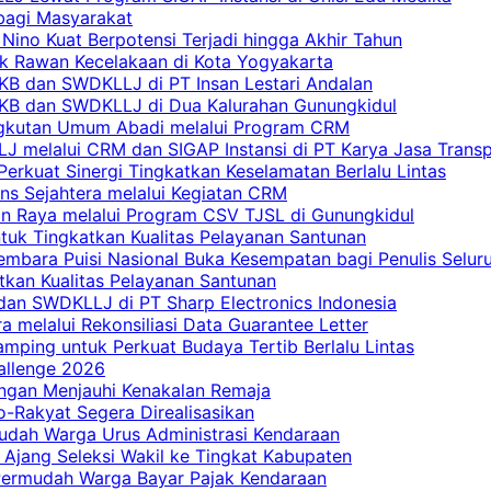
bagi Masyarakat
Nino Kuat Berpotensi Terjadi hingga Akhir Tahun
tik Rawan Kecelakaan di Kota Yogyakarta
PKB dan SWDKLLJ di PT Insan Lestari Andalan
 PKB dan SWDKLLJ di Dua Kalurahan Gunungkidul
Angkutan Umum Abadi melalui Program CRM
 melalui CRM dan SIGAP Instansi di PT Karya Jasa Trans
erkuat Sinergi Tingkatkan Keselamatan Berlalu Lintas
ns Sejahtera melalui Kegiatan CRM
an Raya melalui Program CSV TJSL di Gunungkidul
tuk Tingkatkan Kualitas Pelayanan Santunan
embara Puisi Nasional Buka Kesempatan bagi Penulis Selur
tkan Kualitas Pelayanan Santunan
dan SWDKLLJ di PT Sharp Electronics Indonesia
a melalui Rekonsiliasi Data Guarantee Letter
mping untuk Perkuat Budaya Tertib Berlalu Lintas
allenge 2026
ngan Menjauhi Kenakalan Remaja
ro-Rakyat Segera Direalisasikan
mudah Warga Urus Administrasi Kendaraan
 Ajang Seleksi Wakil ke Tingkat Kabupaten
 Permudah Warga Bayar Pajak Kendaraan