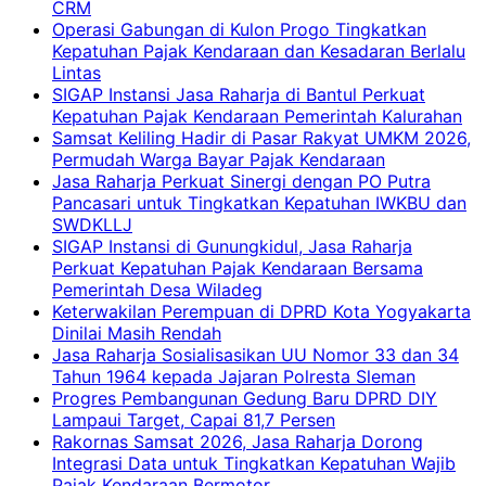
CRM
Operasi Gabungan di Kulon Progo Tingkatkan
Kepatuhan Pajak Kendaraan dan Kesadaran Berlalu
Lintas
SIGAP Instansi Jasa Raharja di Bantul Perkuat
Kepatuhan Pajak Kendaraan Pemerintah Kalurahan
Samsat Keliling Hadir di Pasar Rakyat UMKM 2026,
Permudah Warga Bayar Pajak Kendaraan
Jasa Raharja Perkuat Sinergi dengan PO Putra
Pancasari untuk Tingkatkan Kepatuhan IWKBU dan
SWDKLLJ
SIGAP Instansi di Gunungkidul, Jasa Raharja
Perkuat Kepatuhan Pajak Kendaraan Bersama
Pemerintah Desa Wiladeg
Keterwakilan Perempuan di DPRD Kota Yogyakarta
Dinilai Masih Rendah
Jasa Raharja Sosialisasikan UU Nomor 33 dan 34
Tahun 1964 kepada Jajaran Polresta Sleman
Progres Pembangunan Gedung Baru DPRD DIY
Lampaui Target, Capai 81,7 Persen
Rakornas Samsat 2026, Jasa Raharja Dorong
Integrasi Data untuk Tingkatkan Kepatuhan Wajib
Pajak Kendaraan Bermotor