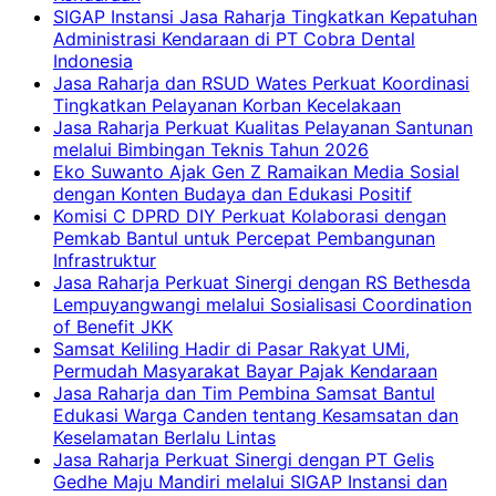
SIGAP Instansi Jasa Raharja Tingkatkan Kepatuhan
Administrasi Kendaraan di PT Cobra Dental
Indonesia
Jasa Raharja dan RSUD Wates Perkuat Koordinasi
Tingkatkan Pelayanan Korban Kecelakaan
Jasa Raharja Perkuat Kualitas Pelayanan Santunan
melalui Bimbingan Teknis Tahun 2026
Eko Suwanto Ajak Gen Z Ramaikan Media Sosial
dengan Konten Budaya dan Edukasi Positif
Komisi C DPRD DIY Perkuat Kolaborasi dengan
Pemkab Bantul untuk Percepat Pembangunan
Infrastruktur
Jasa Raharja Perkuat Sinergi dengan RS Bethesda
Lempuyangwangi melalui Sosialisasi Coordination
of Benefit JKK
Samsat Keliling Hadir di Pasar Rakyat UMi,
Permudah Masyarakat Bayar Pajak Kendaraan
Jasa Raharja dan Tim Pembina Samsat Bantul
Edukasi Warga Canden tentang Kesamsatan dan
Keselamatan Berlalu Lintas
Jasa Raharja Perkuat Sinergi dengan PT Gelis
Gedhe Maju Mandiri melalui SIGAP Instansi dan