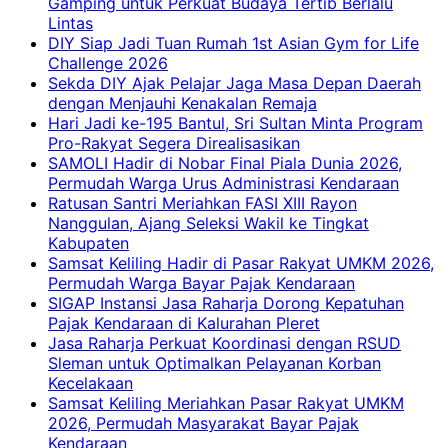
Gamping untuk Perkuat Budaya Tertib Berlalu
Lintas
DIY Siap Jadi Tuan Rumah 1st Asian Gym for Life
Challenge 2026
Sekda DIY Ajak Pelajar Jaga Masa Depan Daerah
dengan Menjauhi Kenakalan Remaja
Hari Jadi ke-195 Bantul, Sri Sultan Minta Program
Pro-Rakyat Segera Direalisasikan
SAMOLI Hadir di Nobar Final Piala Dunia 2026,
Permudah Warga Urus Administrasi Kendaraan
Ratusan Santri Meriahkan FASI XIII Rayon
Nanggulan, Ajang Seleksi Wakil ke Tingkat
Kabupaten
Samsat Keliling Hadir di Pasar Rakyat UMKM 2026,
Permudah Warga Bayar Pajak Kendaraan
SIGAP Instansi Jasa Raharja Dorong Kepatuhan
Pajak Kendaraan di Kalurahan Pleret
Jasa Raharja Perkuat Koordinasi dengan RSUD
Sleman untuk Optimalkan Pelayanan Korban
Kecelakaan
Samsat Keliling Meriahkan Pasar Rakyat UMKM
2026, Permudah Masyarakat Bayar Pajak
Kendaraan