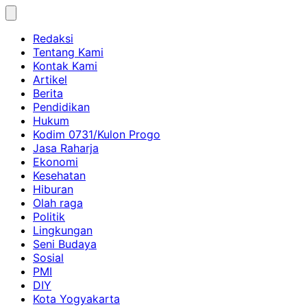
Skip
to
Redaksi
content
Tentang Kami
Kontak Kami
Artikel
Berita
Pendidikan
Hukum
Kodim 0731/Kulon Progo
Jasa Raharja
Ekonomi
Kesehatan
Hiburan
Olah raga
Politik
Lingkungan
Seni Budaya
Sosial
PMI
DIY
Kota Yogyakarta