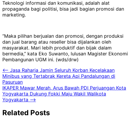
Teknologi informasi dan komunikasi, adalah alat
propaganda bagi politisi, bisa jadi bagian promosi dan
marketing.
“Maka pilihan berjualan dan promosi, dengan produksi
dan jual barang atau reseller bisa dijalankan oleh
masyarakat. Mari lebih produktif dan bijak dalam
bermedia,” kata Eko Suwanto, lulusan Magister Ekonomi
Pembangunan UGM ini. (wds/drw)
Navigasi
⟵
Jasa Raharja Jamin Seluruh Korban Kecelakaan
Minibus yang Tertabrak Kereta Api Pandalungan di
pos
Pasuruan
IKAPER Mawar Merah, Arus Bawah PDI Perjuangan Kota
Yogyakarta Dukung Fokki Maju Wakil Walikota
Yogyakarta
⟶
Related Posts