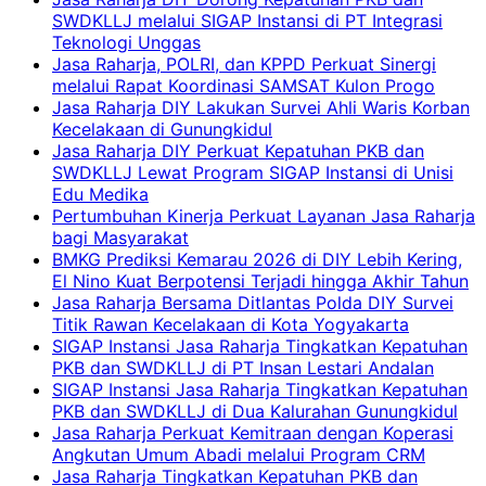
SWDKLLJ melalui SIGAP Instansi di PT Integrasi
Teknologi Unggas
Jasa Raharja, POLRI, dan KPPD Perkuat Sinergi
melalui Rapat Koordinasi SAMSAT Kulon Progo
Jasa Raharja DIY Lakukan Survei Ahli Waris Korban
Kecelakaan di Gunungkidul
Jasa Raharja DIY Perkuat Kepatuhan PKB dan
SWDKLLJ Lewat Program SIGAP Instansi di Unisi
Edu Medika
Pertumbuhan Kinerja Perkuat Layanan Jasa Raharja
bagi Masyarakat
BMKG Prediksi Kemarau 2026 di DIY Lebih Kering,
El Nino Kuat Berpotensi Terjadi hingga Akhir Tahun
Jasa Raharja Bersama Ditlantas Polda DIY Survei
Titik Rawan Kecelakaan di Kota Yogyakarta
SIGAP Instansi Jasa Raharja Tingkatkan Kepatuhan
PKB dan SWDKLLJ di PT Insan Lestari Andalan
SIGAP Instansi Jasa Raharja Tingkatkan Kepatuhan
PKB dan SWDKLLJ di Dua Kalurahan Gunungkidul
Jasa Raharja Perkuat Kemitraan dengan Koperasi
Angkutan Umum Abadi melalui Program CRM
Jasa Raharja Tingkatkan Kepatuhan PKB dan