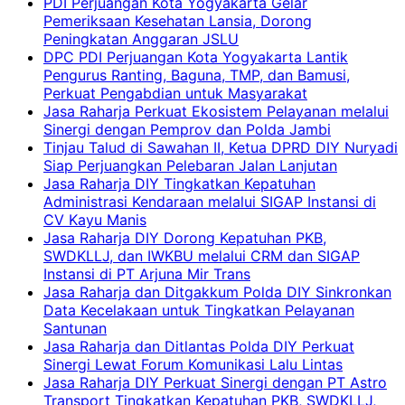
PDI Perjuangan Kota Yogyakarta Gelar
Pemeriksaan Kesehatan Lansia, Dorong
Peningkatan Anggaran JSLU
DPC PDI Perjuangan Kota Yogyakarta Lantik
Pengurus Ranting, Baguna, TMP, dan Bamusi,
Perkuat Pengabdian untuk Masyarakat
Jasa Raharja Perkuat Ekosistem Pelayanan melalui
Sinergi dengan Pemprov dan Polda Jambi
Tinjau Talud di Sawahan II, Ketua DPRD DIY Nuryadi
Siap Perjuangkan Pelebaran Jalan Lanjutan
Jasa Raharja DIY Tingkatkan Kepatuhan
Administrasi Kendaraan melalui SIGAP Instansi di
CV Kayu Manis
Jasa Raharja DIY Dorong Kepatuhan PKB,
SWDKLLJ, dan IWKBU melalui CRM dan SIGAP
Instansi di PT Arjuna Mir Trans
Jasa Raharja dan Ditgakkum Polda DIY Sinkronkan
Data Kecelakaan untuk Tingkatkan Pelayanan
Santunan
Jasa Raharja dan Ditlantas Polda DIY Perkuat
Sinergi Lewat Forum Komunikasi Lalu Lintas
Jasa Raharja DIY Perkuat Sinergi dengan PT Astro
Transport Tingkatkan Kepatuhan PKB, SWDKLLJ,