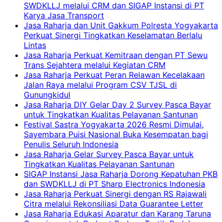
SWDKLLJ melalui CRM dan SIGAP Instansi di PT
Karya Jasa Transport
Jasa Raharja dan Unit Gakkum Polresta Yogyakarta
Perkuat Sinergi Tingkatkan Keselamatan Berlalu
Lintas
Jasa Raharja Perkuat Kemitraan dengan PT Sewu
Trans Sejahtera melalui Kegiatan CRM
Jasa Raharja Perkuat Peran Relawan Kecelakaan
Jalan Raya melalui Program CSV TJSL di
Gunungkidul
Jasa Raharja DIY Gelar Day 2 Survey Pasca Bayar
untuk Tingkatkan Kualitas Pelayanan Santunan
Festival Sastra Yogyakarta 2026 Resmi Dimulai,
Sayembara Puisi Nasional Buka Kesempatan bagi
Penulis Seluruh Indonesia
Jasa Raharja Gelar Survey Pasca Bayar untuk
Tingkatkan Kualitas Pelayanan Santunan
SIGAP Instansi Jasa Raharja Dorong Kepatuhan PKB
dan SWDKLLJ di PT Sharp Electronics Indonesia
Jasa Raharja Perkuat Sinergi dengan RS Rajawali
Citra melalui Rekonsiliasi Data Guarantee Letter
Jasa Raharja Edukasi Aparatur dan Karang Taruna