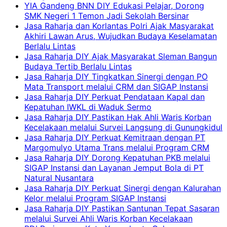
YIA Gandeng BNN DIY Edukasi Pelajar, Dorong
SMK Negeri 1 Temon Jadi Sekolah Bersinar
Jasa Raharja dan Korlantas Polri Ajak Masyarakat
Akhiri Lawan Arus, Wujudkan Budaya Keselamatan
Berlalu Lintas
Jasa Raharja DIY Ajak Masyarakat Sleman Bangun
Budaya Tertib Berlalu Lintas
Jasa Raharja DIY Tingkatkan Sinergi dengan PO
Mata Transport melalui CRM dan SIGAP Instansi
Jasa Raharja DIY Perkuat Pendataan Kapal dan
Kepatuhan IWKL di Waduk Sermo
Jasa Raharja DIY Pastikan Hak Ahli Waris Korban
Kecelakaan melalui Survei Langsung di Gunungkidul
Jasa Raharja DIY Perkuat Kemitraan dengan PT
Margomulyo Utama Trans melalui Program CRM
Jasa Raharja DIY Dorong Kepatuhan PKB melalui
SIGAP Instansi dan Layanan Jemput Bola di PT
Natural Nusantara
Jasa Raharja DIY Perkuat Sinergi dengan Kalurahan
Kelor melalui Program SIGAP Instansi
Jasa Raharja DIY Pastikan Santunan Tepat Sasaran
melalui Survei Ahli Waris Korban Kecelakaan