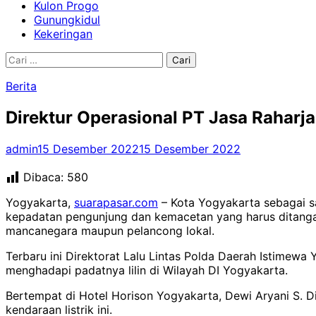
Kulon Progo
Gunungkidul
Kekeringan
Cari
untuk:
Berita
Direktur Operasional PT Jasa Raharj
admin
15 Desember 2022
15 Desember 2022
Dibaca:
580
Yogyakarta,
suarapasar.com
– Kota Yogyakarta sebagai sa
kepadatan pengunjung dan kemacetan yang harus ditangan
mancanegara maupun pelancong lokal.
Terbaru ini Direktorat Lalu Lintas Polda Daerah Istimewa 
menghadapi padatnya lilin di Wilayah DI Yogyakarta.
Bertempat di Hotel Horison Yogyakarta, Dewi Aryani S.
kendaraan listrik ini.