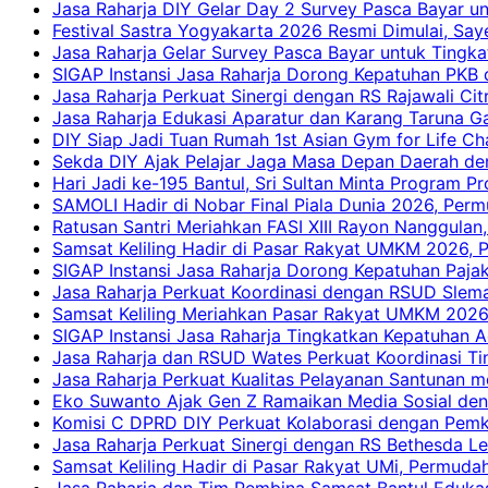
Jasa Raharja DIY Gelar Day 2 Survey Pasca Bayar un
Festival Sastra Yogyakarta 2026 Resmi Dimulai, Say
Jasa Raharja Gelar Survey Pasca Bayar untuk Tingka
SIGAP Instansi Jasa Raharja Dorong Kepatuhan PKB 
Jasa Raharja Perkuat Sinergi dengan RS Rajawali Citr
Jasa Raharja Edukasi Aparatur dan Karang Taruna Ga
DIY Siap Jadi Tuan Rumah 1st Asian Gym for Life Ch
Sekda DIY Ajak Pelajar Jaga Masa Depan Daerah de
Hari Jadi ke-195 Bantul, Sri Sultan Minta Program P
SAMOLI Hadir di Nobar Final Piala Dunia 2026, Per
Ratusan Santri Meriahkan FASI XIII Rayon Nanggulan,
Samsat Keliling Hadir di Pasar Rakyat UMKM 2026,
SIGAP Instansi Jasa Raharja Dorong Kepatuhan Pajak
Jasa Raharja Perkuat Koordinasi dengan RSUD Slem
Samsat Keliling Meriahkan Pasar Rakyat UMKM 2026
SIGAP Instansi Jasa Raharja Tingkatkan Kepatuhan A
Jasa Raharja dan RSUD Wates Perkuat Koordinasi T
Jasa Raharja Perkuat Kualitas Pelayanan Santunan m
Eko Suwanto Ajak Gen Z Ramaikan Media Sosial den
Komisi C DPRD DIY Perkuat Kolaborasi dengan Pemk
Jasa Raharja Perkuat Sinergi dengan RS Bethesda Le
Samsat Keliling Hadir di Pasar Rakyat UMi, Permud
Jasa Raharja dan Tim Pembina Samsat Bantul Edukas