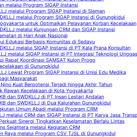
n melalui Program SIGAP Instansi
LJ melalui Program SIGAP Instansi di Sleman
KLLJ melalui Program SIGAP Instansi di Gunungkidul
Yogyakarta untuk Optimalkan Pelayanan Korban Kecelakaan
DKLLJ melalui Kunjungan CRM dan SIGAP Instansi
amatan di Hari Anak Nasional
lui Edukasi Berbasis Komunitas di Sedayu
KLLJ melalui SIGAP Instansi di PT Kala Prana Konsultan
 melalui SIGAP Instansi di PT Integrasi Teknologi Ungga
lui Rapat Koordinasi SAMSAT Kulon Progo
Kecelakaan di Gunungkidul
LJ Lewat Program SIGAP Instansi di Unisi Edu Medika
bagi Masyarakat
Nino Kuat Berpotensi Terjadi hingga Akhir Tahun
tik Rawan Kecelakaan di Kota Yogyakarta
PKB dan SWDKLLJ di PT Insan Lestari Andalan
 PKB dan SWDKLLJ di Dua Kalurahan Gunungkidul
Angkutan Umum Abadi melalui Program CRM
 melalui CRM dan SIGAP Instansi di PT Karya Jasa Trans
erkuat Sinergi Tingkatkan Keselamatan Berlalu Lintas
ns Sejahtera melalui Kegiatan CRM
an Raya melalui Program CSV TJSL di Gunungkidul