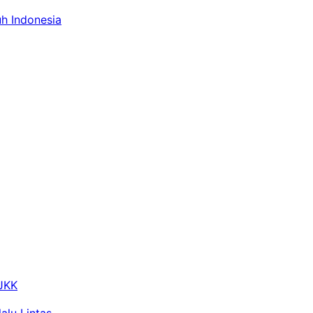
uh Indonesia
 JKK
alu Lintas