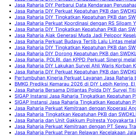
Jasa Raharja DIY Perbarui Data Kendaraan Perusahaa
Jasa Raharja DIY Perkuat Kepatuhan PKB dan SWDKL
Jasa Raharja DIY Tingkatkan Kepatuhan PKB dan SWD
Jasa Raharja Perkuat Koordinasi dengan RS Siloam 
Jasa Raharja DIY Tingkatkan Kepatuhan PKB dan SW
Jasa Raharja Ajak Generasi Muda Jadi Pelopor Kesel
Jasa Raharja Perkuat Budaya Tertib Lalu Lintas mela
Jasa Raharja DIY Tingkatkan Kepatuhan PKB dan SWD
Jasa Raharja DIY Dorong Kepatuhan PKB dan SWDKLLJ
Jasa Raharja, POLRI, dan KPPD Perkuat Sinergi mela
Jasa Raharja DIY Lakukan Survei Ahli Waris Korban 
Jasa Raharja DIY Perkuat Kepatuhan PKB dan SWDKL
Pertumbuhan Kinerja Perkuat Layanan Jasa Raharja 
BMKG Prediksi Kemarau 2026 di DIY Lebih Kering, El 
Jasa Raharja Bersama Ditlantas Polda DIY Survei Ti
SIGAP Instansi Jasa Raharja Tingkatkan Kepatuhan 
SIGAP Instansi Jasa Raharja Tingkatkan Kepatuhan
Jasa Raharja Perkuat Kemitraan dengan Koperasi 
Jasa Raharja Tingkatkan Kepatuhan PKB dan SWDKLLJ
Jasa Raharja dan Unit Gakkum Polresta Yogyakarta P
Jasa Raharja Perkuat Kemitraan dengan PT Sewu Tra
Jasa Raharja Perkuat Peran Relawan Kecelakaan Jal