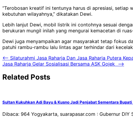
“Terobosan kreatif ini tentunya harus di apresiasi, setia
kebutuhan wilayahnya,” dikatakan Dewi.
Lebih lanjut Dewi, mobil listrik ini contohnya sesuai den
berukuran mungil inilah yang mengurai kemacetan di ruas-
Dewi juga menyampaikan agar masyarakat tetap fokus da
patuhi rambu-rambu lalu lintas agar terhindar dari kecelak
Navigasi
⟵
Silaturahmi Jasa Raharja Dan Jasa Raharja Putera Ke
Jasa Raharja Gelar Sosialisasi Bersama ASK Gojek
⟶
pos
Related Posts
Sultan Kukuhkan Adi Bayu & Kusno Jadi Penjabat Sementara Bupati
Dibaca: 964 Yogyakarta, suarapasar.com : Gubernur DIY