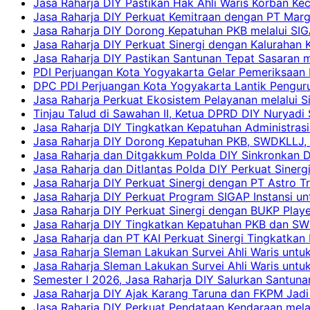
Jasa Raharja DIY Pastikan Hak Ahli Waris Korban Ke
Jasa Raharja DIY Perkuat Kemitraan dengan PT Ma
Jasa Raharja DIY Dorong Kepatuhan PKB melalui SIG
Jasa Raharja DIY Perkuat Sinergi dengan Kalurahan K
Jasa Raharja DIY Pastikan Santunan Tepat Sasaran m
PDI Perjuangan Kota Yogyakarta Gelar Pemeriksaan
DPC PDI Perjuangan Kota Yogyakarta Lantik Penguru
Jasa Raharja Perkuat Ekosistem Pelayanan melalui 
Tinjau Talud di Sawahan II, Ketua DPRD DIY Nuryadi
Jasa Raharja DIY Tingkatkan Kepatuhan Administrasi
Jasa Raharja DIY Dorong Kepatuhan PKB, SWDKLLJ, d
Jasa Raharja dan Ditgakkum Polda DIY Sinkronkan 
Jasa Raharja dan Ditlantas Polda DIY Perkuat Sinerg
Jasa Raharja DIY Perkuat Sinergi dengan PT Astro
Jasa Raharja DIY Perkuat Program SIGAP Instansi 
Jasa Raharja DIY Perkuat Sinergi dengan BUKP Pla
Jasa Raharja DIY Tingkatkan Kepatuhan PKB dan SW
Jasa Raharja dan PT KAI Perkuat Sinergi Tingkatkan 
Jasa Raharja Sleman Lakukan Survei Ahli Waris unt
Jasa Raharja Sleman Lakukan Survei Ahli Waris unt
Semester I 2026, Jasa Raharja DIY Salurkan Santun
Jasa Raharja DIY Ajak Karang Taruna dan FKPM Jadi 
Jasa Raharja DIY Perkuat Pendataan Kendaraan mela