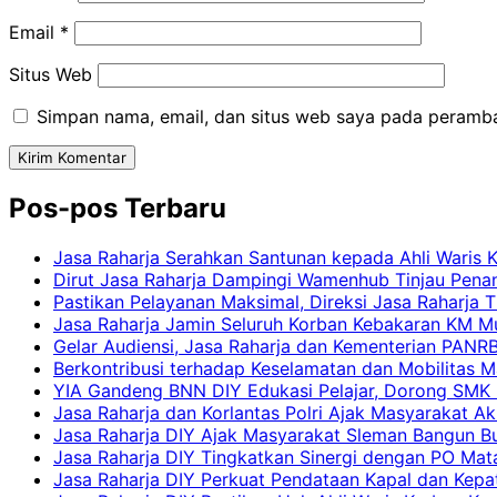
Email
*
Situs Web
Simpan nama, email, dan situs web saya pada peramba
Pos-pos Terbaru
Jasa Raharja Serahkan Santunan kepada Ahli Waris 
Dirut Jasa Raharja Dampingi Wamenhub Tinjau Pena
Pastikan Pelayanan Maksimal, Direksi Jasa Raharja 
Jasa Raharja Jamin Seluruh Korban Kebakaran KM Mut
Gelar Audiensi, Jasa Raharja dan Kementerian PAN
Berkontribusi terhadap Keselamatan dan Mobilitas M
YIA Gandeng BNN DIY Edukasi Pelajar, Dorong SMK N
Jasa Raharja dan Korlantas Polri Ajak Masyarakat A
Jasa Raharja DIY Ajak Masyarakat Sleman Bangun Bud
Jasa Raharja DIY Tingkatkan Sinergi dengan PO Mat
Jasa Raharja DIY Perkuat Pendataan Kapal dan Kep