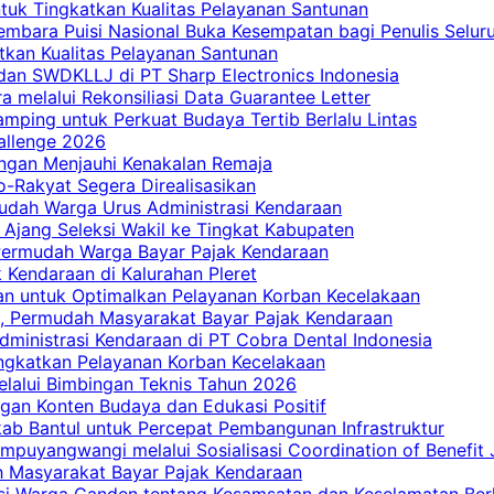
tuk Tingkatkan Kualitas Pelayanan Santunan
embara Puisi Nasional Buka Kesempatan bagi Penulis Selur
tkan Kualitas Pelayanan Santunan
dan SWDKLLJ di PT Sharp Electronics Indonesia
a melalui Rekonsiliasi Data Guarantee Letter
mping untuk Perkuat Budaya Tertib Berlalu Lintas
allenge 2026
ngan Menjauhi Kenakalan Remaja
ro-Rakyat Segera Direalisasikan
mudah Warga Urus Administrasi Kendaraan
 Ajang Seleksi Wakil ke Tingkat Kabupaten
 Permudah Warga Bayar Pajak Kendaraan
 Kendaraan di Kalurahan Pleret
an untuk Optimalkan Pelayanan Korban Kecelakaan
, Permudah Masyarakat Bayar Pajak Kendaraan
dministrasi Kendaraan di PT Cobra Dental Indonesia
ingkatkan Pelayanan Korban Kecelakaan
elalui Bimbingan Teknis Tahun 2026
gan Konten Budaya dan Edukasi Positif
ab Bantul untuk Percepat Pembangunan Infrastruktur
mpuyangwangi melalui Sosialisasi Coordination of Benefit
ah Masyarakat Bayar Pajak Kendaraan
i Warga Canden tentang Kesamsatan dan Keselamatan Berl