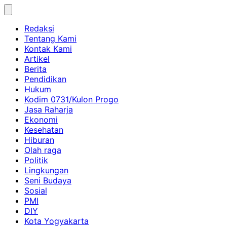
Skip
to
Redaksi
content
Tentang Kami
Kontak Kami
Artikel
Berita
Pendidikan
Hukum
Kodim 0731/Kulon Progo
Jasa Raharja
Ekonomi
Kesehatan
Hiburan
Olah raga
Politik
Lingkungan
Seni Budaya
Sosial
PMI
DIY
Kota Yogyakarta