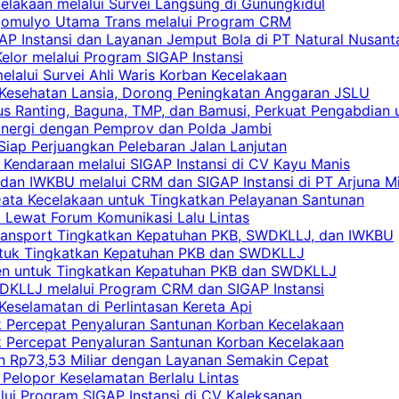
celakaan melalui Survei Langsung di Gunungkidul
rgomulyo Utama Trans melalui Program CRM
AP Instansi dan Layanan Jemput Bola di PT Natural Nusant
elor melalui Program SIGAP Instansi
elalui Survei Ahli Waris Korban Kecelakaan
 Kesehatan Lansia, Dorong Peningkatan Anggaran JSLU
s Ranting, Baguna, TMP, dan Bamusi, Perkuat Pengabdian 
Sinergi dengan Pemprov dan Polda Jambi
 Siap Perjuangkan Pelebaran Jalan Lanjutan
 Kendaraan melalui SIGAP Instansi di CV Kayu Manis
an IWKBU melalui CRM dan SIGAP Instansi di PT Arjuna Mi
Data Kecelakaan untuk Tingkatkan Pelayanan Santunan
i Lewat Forum Komunikasi Lalu Lintas
 Transport Tingkatkan Kepatuhan PKB, SWDKLLJ, dan IWKBU
untuk Tingkatkan Kepatuhan PKB dan SWDKLLJ
yen untuk Tingkatkan Kepatuhan PKB dan SWDKLLJ
DKLLJ melalui Program CRM dan SIGAP Instansi
Keselamatan di Perlintasan Kereta Api
uk Percepat Penyaluran Santunan Korban Kecelakaan
uk Percepat Penyaluran Santunan Korban Kecelakaan
an Rp73,53 Miliar dengan Layanan Semakin Cepat
Pelopor Keselamatan Berlalu Lintas
lui Program SIGAP Instansi di CV Kaleksanan