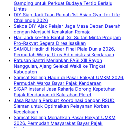
Gamping untuk Perkuat Budaya Tertib Berlalu
Lintas
DIY Siap Jadi Tuan Rumah 1st Asian Gym for Life
Challenge 2026
Sekda DIY Ajak Pelajar Jaga Masa Depan Daerah
dengan Menjauhi Kenakalan Remaja
Hari Jadi ke-195 Bantul, Sri Sultan Minta Program
Pro-Rakyat Segera Direalisasikan
SAMOLI Hadir di Nobar Final Piala Dunia 2026,
Permudah Warga Urus Administrasi Kendaraan
Ratusan Santri Meriahkan FASI XIII Rayon
Nanggulan, Ajang Seleksi Wakil ke Tingkat
Kabupaten
Samsat Keliling Hadir di Pasar Rakyat UMKM 2026,
Permudah Warga Bayar Pajak Kendaraan
SIGAP Instansi Jasa Raharja Dorong Kepatuhan
Pajak Kendaraan di Kalurahan Pleret
Jasa Raharja Perkuat Koordinasi dengan RSUD
Sleman untuk Optimalkan Pelayanan Korban
Kecelakaan
Samsat Keliling Meriahkan Pasar Rakyat UMKM
2026, Permudah Masyarakat Bayar Pajak