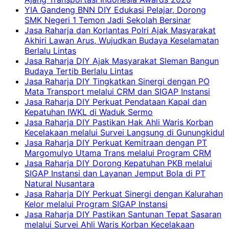
YIA Gandeng BNN DIY Edukasi Pelajar, Dorong
SMK Negeri 1 Temon Jadi Sekolah Bersinar
Jasa Raharja dan Korlantas Polri Ajak Masyarakat
Akhiri Lawan Arus, Wujudkan Budaya Keselamatan
Berlalu Lintas
Jasa Raharja DIY Ajak Masyarakat Sleman Bangun
Budaya Tertib Berlalu Lintas
Jasa Raharja DIY Tingkatkan Sinergi dengan PO
Mata Transport melalui CRM dan SIGAP Instansi
Jasa Raharja DIY Perkuat Pendataan Kapal dan
Kepatuhan IWKL di Waduk Sermo
Jasa Raharja DIY Pastikan Hak Ahli Waris Korban
Kecelakaan melalui Survei Langsung di Gunungkidul
Jasa Raharja DIY Perkuat Kemitraan dengan PT
Margomulyo Utama Trans melalui Program CRM
Jasa Raharja DIY Dorong Kepatuhan PKB melalui
SIGAP Instansi dan Layanan Jemput Bola di PT
Natural Nusantara
Jasa Raharja DIY Perkuat Sinergi dengan Kalurahan
Kelor melalui Program SIGAP Instansi
Jasa Raharja DIY Pastikan Santunan Tepat Sasaran
melalui Survei Ahli Waris Korban Kecelakaan