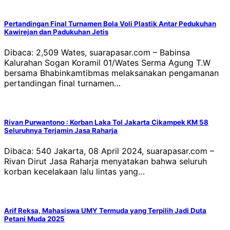
Pertandingan Final Turnamen Bola Voli Plastik Antar Pedukuhan
Kawirejan dan Padukuhan Jetis
Dibaca: 2,509 Wates, suarapasar.com – Babinsa
Kalurahan Sogan Koramil 01/Wates Serma Agung T.W
bersama Bhabinkamtibmas melaksanakan pengamanan
pertandingan final turnamen…
Rivan Purwantono : Korban Laka Tol Jakarta Cikampek KM 58
Seluruhnya Terjamin Jasa Raharja
Dibaca: 540 Jakarta, 08 April 2024, suarapasar.com –
Rivan Dirut Jasa Raharja menyatakan bahwa seluruh
korban kecelakaan lalu lintas yang…
Arif Reksa, Mahasiswa UMY Termuda yang Terpilih Jadi Duta
Petani Muda 2025