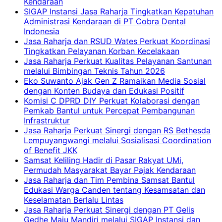
Kendaraan
SIGAP Instansi Jasa Raharja Tingkatkan Kepatuhan
Administrasi Kendaraan di PT Cobra Dental
Indonesia
Jasa Raharja dan RSUD Wates Perkuat Koordinasi
Tingkatkan Pelayanan Korban Kecelakaan
Jasa Raharja Perkuat Kualitas Pelayanan Santunan
melalui Bimbingan Teknis Tahun 2026
Eko Suwanto Ajak Gen Z Ramaikan Media Sosial
dengan Konten Budaya dan Edukasi Positif
Komisi C DPRD DIY Perkuat Kolaborasi dengan
Pemkab Bantul untuk Percepat Pembangunan
Infrastruktur
Jasa Raharja Perkuat Sinergi dengan RS Bethesda
Lempuyangwangi melalui Sosialisasi Coordination
of Benefit JKK
Samsat Keliling Hadir di Pasar Rakyat UMi,
Permudah Masyarakat Bayar Pajak Kendaraan
Jasa Raharja dan Tim Pembina Samsat Bantul
Edukasi Warga Canden tentang Kesamsatan dan
Keselamatan Berlalu Lintas
Jasa Raharja Perkuat Sinergi dengan PT Gelis
Gedhe Maju Mandiri melalui SIGAP Instansi dan