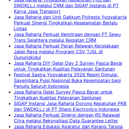
SWDKLLJ melalui CRM dan SIGAP Instansi di PT
Karya Jasa Transport
Jasa Raharja dan Unit Gakkum Polresta Yogyakarta
Perkuat Sinergi Tingkatkan Keselamatan Berlalu
Lintas
Jasa Raharja Perkuat Kemitraan dengan PT Sewu
Trans Sejahtera melalui Kegiatan CRM
Jasa Raharja Perkuat Peran Relawan Kecelakaan
Jalan Raya melalui Program CSV TJSL di
Gunungkidul
Jasa Raharja DIY Gelar Day 2 Survey Pasca Bayar
untuk Tingkatkan Kualitas Pelayanan Santunan
Festival Sastra Yogyakarta 2026 Resmi Dimulai,
Sayembara Puisi Nasional Buka Kesempatan bagi
Penulis Seluruh Indonesia
Jasa Raharja Gelar Survey Pasca Bayar untuk
Tingkatkan Kualitas Pelayanan Santunan
SIGAP Instansi Jasa Raharja Dorong Kepatuhan PKB
dan SWDKLLJ di PT Sharp Electronics Indonesia
Jasa Raharja Perkuat Sinergi dengan RS Rajawali
Citra melalui Rekonsiliasi Data Guarantee Letter
Jasa Raharja Edukasi Aparatur dan Karang Taruna