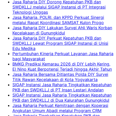
Jasa Raharja DIY Dorong Kepatuhan PKB dan
SWDKLLJ melalui SIGAP Instansi di PT Integrasi
Teknologi Unggas
Jasa Raharja, POLRI, dan KPPD Perkuat Sinergi
melalui Rapat Koordinasi SAMSAT Kulon Progo
Jasa Raharja DIY Lakukan Survei Ahli Waris Korban
Kecelakaan di Gunungkidul
Jasa Raharja DIY Perkuat Kepatuhan PKB dan
SWDKLLJ Lewat Program SIGAP Instansi di Unisi
Edu Medika
Pertumbuhan Kinerja Perkuat Layanan Jasa Raharja
bagi Masyarakat
BMKG Prediksi Kemarau 2026 di DIY Lebih Kering,
El Nino Kuat Berpotensi Terjadi hingga Akhir Tahun
Jasa Raharja Bersama Ditlantas Polda DIY Survei
Titik Rawan Kecelakaan di Kota Yogyakarta
SIGAP Instansi Jasa Raharja Tingkatkan Kepatuhan
PKB dan SWDKLLJ di PT Insan Lestari Andalan
SIGAP Instansi Jasa Raharja Tingkatkan Kepatuhan
PKB dan SWDKLLJ di Dua Kalurahan Gunungkidul
Jasa Raharja Perkuat Kemitraan dengan Koperasi
Angkutan Umum Abadi melalui Program CRM
Jasa Raharja Tingkatkan Kepatuhan PKB dan