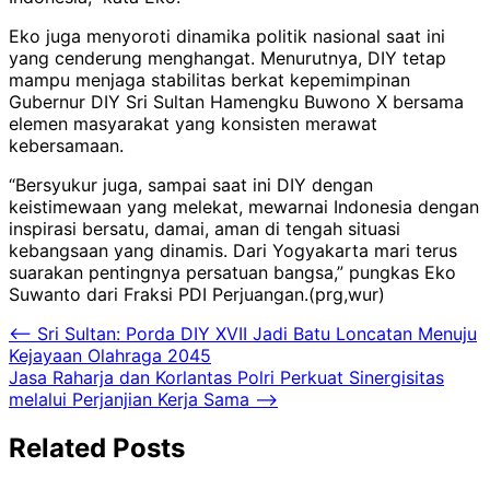
Eko juga menyoroti dinamika politik nasional saat ini
yang cenderung menghangat. Menurutnya, DIY tetap
mampu menjaga stabilitas berkat kepemimpinan
Gubernur DIY Sri Sultan Hamengku Buwono X bersama
elemen masyarakat yang konsisten merawat
kebersamaan.
“Bersyukur juga, sampai saat ini DIY dengan
keistimewaan yang melekat, mewarnai Indonesia dengan
inspirasi bersatu, damai, aman di tengah situasi
kebangsaan yang dinamis. Dari Yogyakarta mari terus
suarakan pentingnya persatuan bangsa,” pungkas Eko
Suwanto dari Fraksi PDI Perjuangan.(prg,wur)
Navigasi
⟵
Sri Sultan: Porda DIY XVII Jadi Batu Loncatan Menuju
Kejayaan Olahraga 2045
pos
Jasa Raharja dan Korlantas Polri Perkuat Sinergisitas
melalui Perjanjian Kerja Sama
⟶
Related Posts