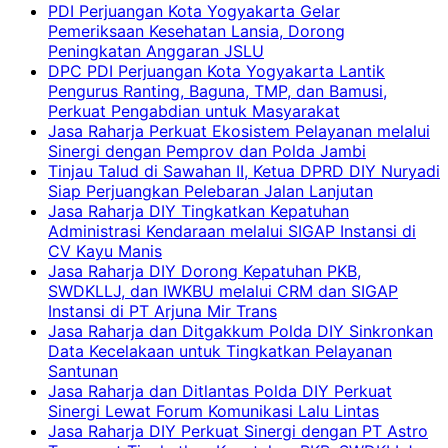
PDI Perjuangan Kota Yogyakarta Gelar
Pemeriksaan Kesehatan Lansia, Dorong
Peningkatan Anggaran JSLU
DPC PDI Perjuangan Kota Yogyakarta Lantik
Pengurus Ranting, Baguna, TMP, dan Bamusi,
Perkuat Pengabdian untuk Masyarakat
Jasa Raharja Perkuat Ekosistem Pelayanan melalui
Sinergi dengan Pemprov dan Polda Jambi
Tinjau Talud di Sawahan II, Ketua DPRD DIY Nuryadi
Siap Perjuangkan Pelebaran Jalan Lanjutan
Jasa Raharja DIY Tingkatkan Kepatuhan
Administrasi Kendaraan melalui SIGAP Instansi di
CV Kayu Manis
Jasa Raharja DIY Dorong Kepatuhan PKB,
SWDKLLJ, dan IWKBU melalui CRM dan SIGAP
Instansi di PT Arjuna Mir Trans
Jasa Raharja dan Ditgakkum Polda DIY Sinkronkan
Data Kecelakaan untuk Tingkatkan Pelayanan
Santunan
Jasa Raharja dan Ditlantas Polda DIY Perkuat
Sinergi Lewat Forum Komunikasi Lalu Lintas
Jasa Raharja DIY Perkuat Sinergi dengan PT Astro