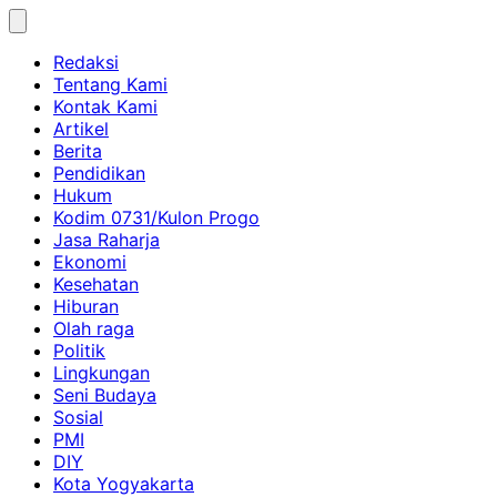
Skip
to
Redaksi
content
Tentang Kami
Kontak Kami
Artikel
Berita
Pendidikan
Hukum
Kodim 0731/Kulon Progo
Jasa Raharja
Ekonomi
Kesehatan
Hiburan
Olah raga
Politik
Lingkungan
Seni Budaya
Sosial
PMI
DIY
Kota Yogyakarta