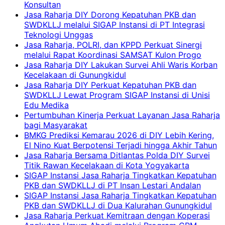
Konsultan
Jasa Raharja DIY Dorong Kepatuhan PKB dan
SWDKLLJ melalui SIGAP Instansi di PT Integrasi
Teknologi Unggas
Jasa Raharja, POLRI, dan KPPD Perkuat Sinergi
melalui Rapat Koordinasi SAMSAT Kulon Progo
Jasa Raharja DIY Lakukan Survei Ahli Waris Korban
Kecelakaan di Gunungkidul
Jasa Raharja DIY Perkuat Kepatuhan PKB dan
SWDKLLJ Lewat Program SIGAP Instansi di Unisi
Edu Medika
Pertumbuhan Kinerja Perkuat Layanan Jasa Raharja
bagi Masyarakat
BMKG Prediksi Kemarau 2026 di DIY Lebih Kering,
El Nino Kuat Berpotensi Terjadi hingga Akhir Tahun
Jasa Raharja Bersama Ditlantas Polda DIY Survei
Titik Rawan Kecelakaan di Kota Yogyakarta
SIGAP Instansi Jasa Raharja Tingkatkan Kepatuhan
PKB dan SWDKLLJ di PT Insan Lestari Andalan
SIGAP Instansi Jasa Raharja Tingkatkan Kepatuhan
PKB dan SWDKLLJ di Dua Kalurahan Gunungkidul
Jasa Raharja Perkuat Kemitraan dengan Koperasi