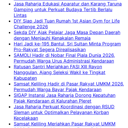
Jasa Raharja Edukasi Aparatur dan Karang Taruna
Gamping untuk Perkuat Budaya Tertib Berlalu
Lintas
DIY Siap Jadi Tuan Rumah 1st Asian Gym for Life
Challenge 2026
Sekda DIY Ajak Pelajar Jaga Masa Depan Daerah
dengan Menjauhi Kenakalan Remaja
Hari Jadi ke-195 Bantul, Sri Sultan Minta Program
Pro-Rakyat Segera Direalisasikan
SAMOLI Hadir di Nobar Final Piala Dunia 2026,
Permudah Warga Urus Administrasi Kendaraan
Ratusan Santri Meriahkan FASI XIII Rayon
Nanggulan, Ajang Seleksi Wakil ke Tingkat
Kabupaten
Samsat Keliling Hadir di Pasar Rakyat UMKM 2026,
Permudah Warga Bayar Pajak Kendaraan
SIGAP Instansi Jasa Raharja Dorong Kepatuhan
Pajak Kendaraan di Kalurahan Pleret
Jasa Raharja Perkuat Koordinasi dengan RSUD
Sleman untuk Optimalkan Pelayanan Korban
Kecelakaan
Samsat Keliling Meriahkan Pasar Rakyat UMKM