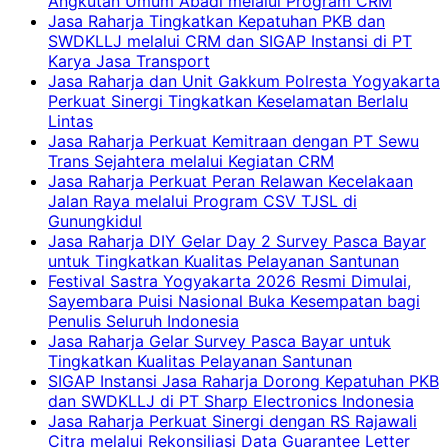
Angkutan Umum Abadi melalui Program CRM
Jasa Raharja Tingkatkan Kepatuhan PKB dan
SWDKLLJ melalui CRM dan SIGAP Instansi di PT
Karya Jasa Transport
Jasa Raharja dan Unit Gakkum Polresta Yogyakarta
Perkuat Sinergi Tingkatkan Keselamatan Berlalu
Lintas
Jasa Raharja Perkuat Kemitraan dengan PT Sewu
Trans Sejahtera melalui Kegiatan CRM
Jasa Raharja Perkuat Peran Relawan Kecelakaan
Jalan Raya melalui Program CSV TJSL di
Gunungkidul
Jasa Raharja DIY Gelar Day 2 Survey Pasca Bayar
untuk Tingkatkan Kualitas Pelayanan Santunan
Festival Sastra Yogyakarta 2026 Resmi Dimulai,
Sayembara Puisi Nasional Buka Kesempatan bagi
Penulis Seluruh Indonesia
Jasa Raharja Gelar Survey Pasca Bayar untuk
Tingkatkan Kualitas Pelayanan Santunan
SIGAP Instansi Jasa Raharja Dorong Kepatuhan PKB
dan SWDKLLJ di PT Sharp Electronics Indonesia
Jasa Raharja Perkuat Sinergi dengan RS Rajawali
Citra melalui Rekonsiliasi Data Guarantee Letter