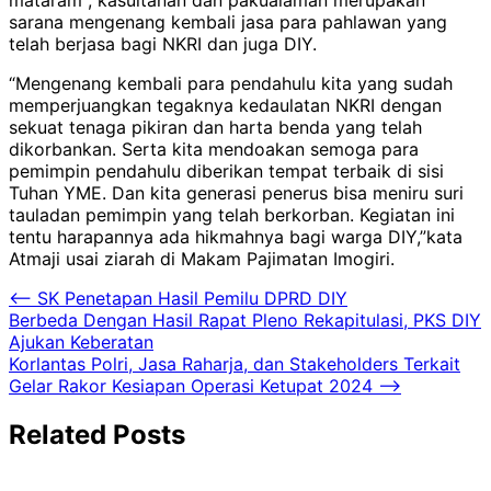
sarana mengenang kembali jasa para pahlawan yang
telah berjasa bagi NKRI dan juga DIY.
“Mengenang kembali para pendahulu kita yang sudah
memperjuangkan tegaknya kedaulatan NKRI dengan
sekuat tenaga pikiran dan harta benda yang telah
dikorbankan. Serta kita mendoakan semoga para
pemimpin pendahulu diberikan tempat terbaik di sisi
Tuhan YME. Dan kita generasi penerus bisa meniru suri
tauladan pemimpin yang telah berkorban. Kegiatan ini
tentu harapannya ada hikmahnya bagi warga DIY,”kata
Atmaji usai ziarah di Makam Pajimatan Imogiri.
Navigasi
⟵
SK Penetapan Hasil Pemilu DPRD DIY
Berbeda Dengan Hasil Rapat Pleno Rekapitulasi, PKS DIY
pos
Ajukan Keberatan
Korlantas Polri, Jasa Raharja, dan Stakeholders Terkait
Gelar Rakor Kesiapan Operasi Ketupat 2024
⟶
Related Posts