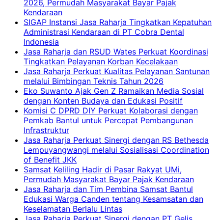
2026, Permudah Masyarakat Bayar Pajak
Kendaraan
SIGAP Instansi Jasa Raharja Tingkatkan Kepatuhan
Administrasi Kendaraan di PT Cobra Dental
Indonesia
Jasa Raharja dan RSUD Wates Perkuat Koordinasi
Tingkatkan Pelayanan Korban Kecelakaan
Jasa Raharja Perkuat Kualitas Pelayanan Santunan
melalui Bimbingan Teknis Tahun 2026
Eko Suwanto Ajak Gen Z Ramaikan Media Sosial
dengan Konten Budaya dan Edukasi Positif
Komisi C DPRD DIY Perkuat Kolaborasi dengan
Pemkab Bantul untuk Percepat Pembangunan
Infrastruktur
Jasa Raharja Perkuat Sinergi dengan RS Bethesda
Lempuyangwangi melalui Sosialisasi Coordination
of Benefit JKK
Samsat Keliling Hadir di Pasar Rakyat UMi,
Permudah Masyarakat Bayar Pajak Kendaraan
Jasa Raharja dan Tim Pembina Samsat Bantul
Edukasi Warga Canden tentang Kesamsatan dan
Keselamatan Berlalu Lintas
Jasa Raharja Perkuat Sinergi dengan PT Gelis