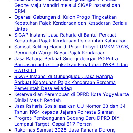
Gedhe Maju Mandiri melalui SIGAP Instansi dan
CRM
Operasi Gabungan di Kulon Progo Tingkatkan
Kepatuhan Pajak Kendaraan dan Kesadaran Berlalu
Lintas
SIGAP Instansi Jasa Raharja di Bantul Perkuat
Kepatuhan Pajak Kendaraan Pemerintah Kalurahan
Samsat Keliling Hadir di Pasar Rakyat UMKM 2026,
Permudah Warga Bayar Pajak Kendaraan
Jasa Raharja Perkuat Sinergi dengan PO Putra
Pancasari untuk Tingkatkan Kepatuhan IWKBU dan
SWDKLLJ
SIGAP Instansi di Gunungkidul, Jasa Raharja
Perkuat Kepatuhan Pajak Kendaraan Bersama
Pemerintah Desa Wiladeg
Keterwakilan Perempuan di DPRD Kota Yogyakarta
Dinilai Masih Rendah
Jasa Raharja Sosialisasikan UU Nomor 33 dan 34
Tahun 1964 kepada Jajaran Polresta Sleman
Progres Pembangunan Gedung Baru DPRD DIY
Lampaui Target, Capai 81,7 Persen
Rakornas Samsat 2026, Jasa Raharja Dorong