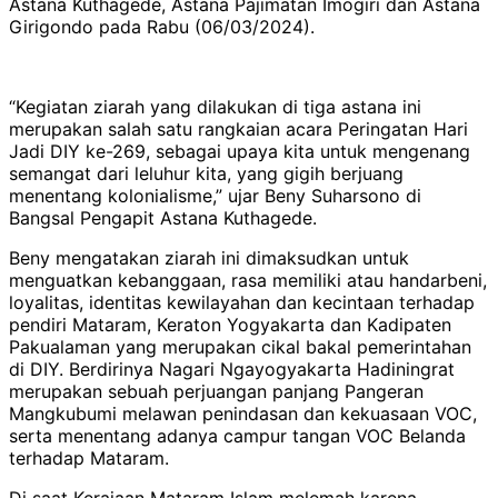
Astana Kuthagede, Astana Pajimatan Imogiri dan Astana
Girigondo pada Rabu (06/03/2024).
“Kegiatan ziarah yang dilakukan di tiga astana ini
merupakan salah satu rangkaian acara Peringatan Hari
Jadi DIY ke-269, sebagai upaya kita untuk mengenang
semangat dari leluhur kita, yang gigih berjuang
menentang kolonialisme,” ujar Beny Suharsono di
Bangsal Pengapit Astana Kuthagede.
Beny mengatakan ziarah ini dimaksudkan untuk
menguatkan kebanggaan, rasa memiliki atau handarbeni,
loyalitas, identitas kewilayahan dan kecintaan terhadap
pendiri Mataram, Keraton Yogyakarta dan Kadipaten
Pakualaman yang merupakan cikal bakal pemerintahan
di DIY. Berdirinya Nagari Ngayogyakarta Hadiningrat
merupakan sebuah perjuangan panjang Pangeran
Mangkubumi melawan penindasan dan kekuasaan VOC,
serta menentang adanya campur tangan VOC Belanda
terhadap Mataram.
Di saat Kerajaan Mataram Islam melemah karena