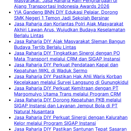
Masyarakat, Jasa Raharja Raih Penghargaan di
Ajang Transportasi Indonesia Awards 2026
YIA Gandeng BNN DIY Edukasi Pelajar, Dorong
SMK Negeri 1 Temon Jadi Sekolah Bersinar
Jasa Raharja dan Korlantas Polri Ajak Masyarakat
Akhiri Lawan Arus, Wujudkan Budaya Keselamatan
Berlalu Lintas
Jasa Raharja DIY Ajak Masyarakat Sleman Bangun
Budaya Tertib Berlalu Lintas
Jasa Raharja DIY Tingkatkan Sinergi dengan PO
Mata Transport melalui CRM dan SIGAP Instansi
Jasa Raharja DIY Perkuat Pendataan Kapal dan
Kepatuhan IWKL di Waduk Sermo
Jasa Raharja DIY Pastikan Hak Ahli Waris Korban
Kecelakaan melalui Survei Langsung di Gunungkidul
Jasa Raharja DIY Perkuat Kemitraan dengan PT
Margomulyo Utama Trans melalui Program CRM
Jasa Raharja DIY Dorong Kepatuhan PKB melalui
SIGAP Instansi dan Layanan Jemput Bola di PT
Natural Nusantara
Jasa Raharja DIY Perkuat Sinergi dengan Kalurahan
Kelor melalui Program SIGAP Instansi
Jasa Raharja DIY Pastikan Santunan Tepat Sasaran