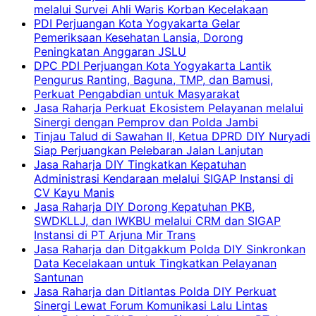
melalui Survei Ahli Waris Korban Kecelakaan
PDI Perjuangan Kota Yogyakarta Gelar
Pemeriksaan Kesehatan Lansia, Dorong
Peningkatan Anggaran JSLU
DPC PDI Perjuangan Kota Yogyakarta Lantik
Pengurus Ranting, Baguna, TMP, dan Bamusi,
Perkuat Pengabdian untuk Masyarakat
Jasa Raharja Perkuat Ekosistem Pelayanan melalui
Sinergi dengan Pemprov dan Polda Jambi
Tinjau Talud di Sawahan II, Ketua DPRD DIY Nuryadi
Siap Perjuangkan Pelebaran Jalan Lanjutan
Jasa Raharja DIY Tingkatkan Kepatuhan
Administrasi Kendaraan melalui SIGAP Instansi di
CV Kayu Manis
Jasa Raharja DIY Dorong Kepatuhan PKB,
SWDKLLJ, dan IWKBU melalui CRM dan SIGAP
Instansi di PT Arjuna Mir Trans
Jasa Raharja dan Ditgakkum Polda DIY Sinkronkan
Data Kecelakaan untuk Tingkatkan Pelayanan
Santunan
Jasa Raharja dan Ditlantas Polda DIY Perkuat
Sinergi Lewat Forum Komunikasi Lalu Lintas