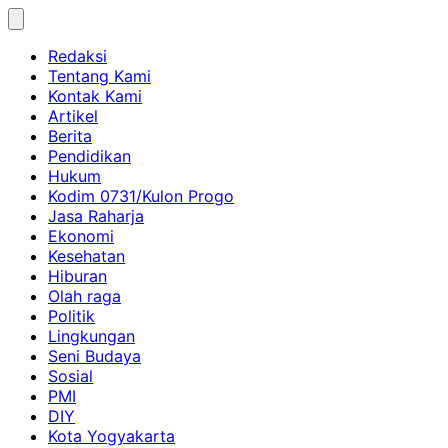
Skip
to
Redaksi
content
Tentang Kami
Kontak Kami
Artikel
Berita
Pendidikan
Hukum
Kodim 0731/Kulon Progo
Jasa Raharja
Ekonomi
Kesehatan
Hiburan
Olah raga
Politik
Lingkungan
Seni Budaya
Sosial
PMI
DIY
Kota Yogyakarta