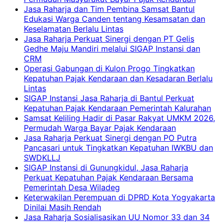
Jasa Raharja dan Tim Pembina Samsat Bantul
Edukasi Warga Canden tentang Kesamsatan dan
Keselamatan Berlalu Lintas
Jasa Raharja Perkuat Sinergi dengan PT Gelis
Gedhe Maju Mandiri melalui SIGAP Instansi dan
CRM
Operasi Gabungan di Kulon Progo Tingkatkan
Kepatuhan Pajak Kendaraan dan Kesadaran Berlalu
Lintas
SIGAP Instansi Jasa Raharja di Bantul Perkuat
Kepatuhan Pajak Kendaraan Pemerintah Kalurahan
Samsat Keliling Hadir di Pasar Rakyat UMKM 2026,
Permudah Warga Bayar Pajak Kendaraan
Jasa Raharja Perkuat Sinergi dengan PO Putra
Pancasari untuk Tingkatkan Kepatuhan IWKBU dan
SWDKLLJ
SIGAP Instansi di Gunungkidul, Jasa Raharja
Perkuat Kepatuhan Pajak Kendaraan Bersama
Pemerintah Desa Wiladeg
Keterwakilan Perempuan di DPRD Kota Yogyakarta
Dinilai Masih Rendah
Jasa Raharja Sosialisasikan UU Nomor 33 dan 34