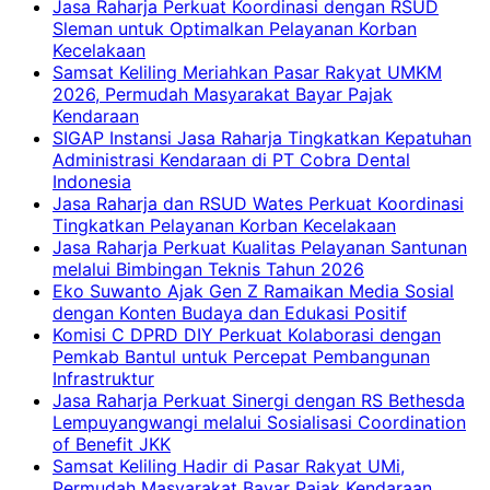
Jasa Raharja Perkuat Koordinasi dengan RSUD
Sleman untuk Optimalkan Pelayanan Korban
Kecelakaan
Samsat Keliling Meriahkan Pasar Rakyat UMKM
2026, Permudah Masyarakat Bayar Pajak
Kendaraan
SIGAP Instansi Jasa Raharja Tingkatkan Kepatuhan
Administrasi Kendaraan di PT Cobra Dental
Indonesia
Jasa Raharja dan RSUD Wates Perkuat Koordinasi
Tingkatkan Pelayanan Korban Kecelakaan
Jasa Raharja Perkuat Kualitas Pelayanan Santunan
melalui Bimbingan Teknis Tahun 2026
Eko Suwanto Ajak Gen Z Ramaikan Media Sosial
dengan Konten Budaya dan Edukasi Positif
Komisi C DPRD DIY Perkuat Kolaborasi dengan
Pemkab Bantul untuk Percepat Pembangunan
Infrastruktur
Jasa Raharja Perkuat Sinergi dengan RS Bethesda
Lempuyangwangi melalui Sosialisasi Coordination
of Benefit JKK
Samsat Keliling Hadir di Pasar Rakyat UMi,
Permudah Masyarakat Bayar Pajak Kendaraan