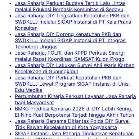
Jasa Raharja Perkuat Budaya Tertib Lalu Lintas
melalui Edukasi Berbasis Komunitas di Sedayu
Jasa Raharja DIY Tingkatkan Kepatuhan PKB dan
SWDKLLJ melalui SIGAP Instansi di PT Kala Prana
Konsultan
Jasa Raharja DIY Dorong Kepatuhan PKB dan
SWDKLLJ melalui SIGAP Instansi di PT Integrasi
Teknologi Unggas
Jasa Raharja, POLRI, dan KPPD Perkuat Sinergi
melalui Rapat Koordinasi SAMSAT Kulon Progo
Jasa Raharja DIY Lakukan Survei Ahli Waris Korban
Kecelakaan di Gunungkidul
Jasa Raharja DIY Perkuat Kepatuhan PKB dan
SWDKLLJ Lewat Program SIGAP Instansi di Unisi
Edu Medika
Pertumbuhan Kinerja Perkuat Layanan Jasa Raharja
bagi Masyarakat
BMKG Prediksi Kemarau 2026 di DIY Lebih Kering,
El Nino Kuat Berpotensi Terjadi hingga Akhir Tahun
Jasa Raharja Bersama Ditlantas Polda DIY Survei
Titik Rawan Kecelakaan di Kota Yogyakarta
SIGAP Instansi Jasa Raharja Tingkatkan Kepatuhan