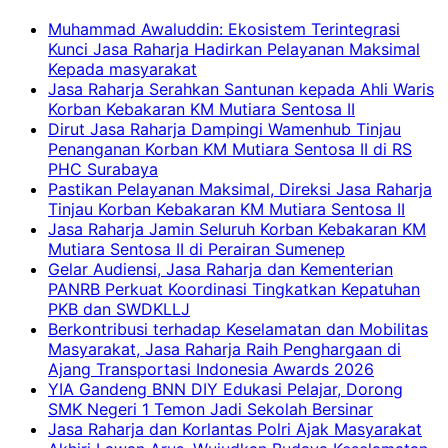
Muhammad Awaluddin: Ekosistem Terintegrasi
Kunci Jasa Raharja Hadirkan Pelayanan Maksimal
Kepada masyarakat
Jasa Raharja Serahkan Santunan kepada Ahli Waris
Korban Kebakaran KM Mutiara Sentosa II
Dirut Jasa Raharja Dampingi Wamenhub Tinjau
Penanganan Korban KM Mutiara Sentosa II di RS
PHC Surabaya
Pastikan Pelayanan Maksimal, Direksi Jasa Raharja
Tinjau Korban Kebakaran KM Mutiara Sentosa II
Jasa Raharja Jamin Seluruh Korban Kebakaran KM
Mutiara Sentosa II di Perairan Sumenep
Gelar Audiensi, Jasa Raharja dan Kementerian
PANRB Perkuat Koordinasi Tingkatkan Kepatuhan
PKB dan SWDKLLJ
Berkontribusi terhadap Keselamatan dan Mobilitas
Masyarakat, Jasa Raharja Raih Penghargaan di
Ajang Transportasi Indonesia Awards 2026
YIA Gandeng BNN DIY Edukasi Pelajar, Dorong
SMK Negeri 1 Temon Jadi Sekolah Bersinar
Jasa Raharja dan Korlantas Polri Ajak Masyarakat