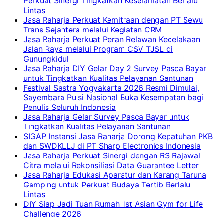
Perkuat Sinergi Tingkatkan Keselamatan Berlalu
Lintas
Jasa Raharja Perkuat Kemitraan dengan PT Sewu
Trans Sejahtera melalui Kegiatan CRM
Jasa Raharja Perkuat Peran Relawan Kecelakaan
Jalan Raya melalui Program CSV TJSL di
Gunungkidul
Jasa Raharja DIY Gelar Day 2 Survey Pasca Bayar
untuk Tingkatkan Kualitas Pelayanan Santunan
Festival Sastra Yogyakarta 2026 Resmi Dimulai,
Sayembara Puisi Nasional Buka Kesempatan bagi
Penulis Seluruh Indonesia
Jasa Raharja Gelar Survey Pasca Bayar untuk
Tingkatkan Kualitas Pelayanan Santunan
SIGAP Instansi Jasa Raharja Dorong Kepatuhan PKB
dan SWDKLLJ di PT Sharp Electronics Indonesia
Jasa Raharja Perkuat Sinergi dengan RS Rajawali
Citra melalui Rekonsiliasi Data Guarantee Letter
Jasa Raharja Edukasi Aparatur dan Karang Taruna
Gamping untuk Perkuat Budaya Tertib Berlalu
Lintas
DIY Siap Jadi Tuan Rumah 1st Asian Gym for Life
Challenge 2026