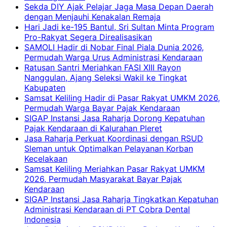
Sekda DIY Ajak Pelajar Jaga Masa Depan Daerah
dengan Menjauhi Kenakalan Remaja
Hari Jadi ke-195 Bantul, Sri Sultan Minta Program
Pro-Rakyat Segera Direalisasikan
SAMOLI Hadir di Nobar Final Piala Dunia 2026,
Permudah Warga Urus Administrasi Kendaraan
Ratusan Santri Meriahkan FASI XIII Rayon
Nanggulan, Ajang Seleksi Wakil ke Tingkat
Kabupaten
Samsat Keliling Hadir di Pasar Rakyat UMKM 2026,
Permudah Warga Bayar Pajak Kendaraan
SIGAP Instansi Jasa Raharja Dorong Kepatuhan
Pajak Kendaraan di Kalurahan Pleret
Jasa Raharja Perkuat Koordinasi dengan RSUD
Sleman untuk Optimalkan Pelayanan Korban
Kecelakaan
Samsat Keliling Meriahkan Pasar Rakyat UMKM
2026, Permudah Masyarakat Bayar Pajak
Kendaraan
SIGAP Instansi Jasa Raharja Tingkatkan Kepatuhan
Administrasi Kendaraan di PT Cobra Dental
Indonesia