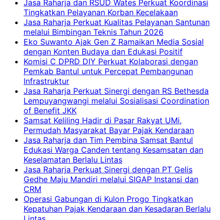
Jasa Raharja dan RSUD Wates Perkuat Koordinasi
Tingkatkan Pelayanan Korban Kecelakaan
Jasa Raharja Perkuat Kualitas Pelayanan Santunan
melalui Bimbingan Teknis Tahun 2026
Eko Suwanto Ajak Gen Z Ramaikan Media Sosial
dengan Konten Budaya dan Edukasi Positif
Komisi C DPRD DIY Perkuat Kolaborasi dengan
Pemkab Bantul untuk Percepat Pembangunan
Infrastruktur
Jasa Raharja Perkuat Sinergi dengan RS Bethesda
Lempuyangwangi melalui Sosialisasi Coordination
of Benefit JKK
Samsat Keliling Hadir di Pasar Rakyat UMi,
Permudah Masyarakat Bayar Pajak Kendaraan
Jasa Raharja dan Tim Pembina Samsat Bantul
Edukasi Warga Canden tentang Kesamsatan dan
Keselamatan Berlalu Lintas
Jasa Raharja Perkuat Sinergi dengan PT Gelis
Gedhe Maju Mandiri melalui SIGAP Instansi dan
CRM
Operasi Gabungan di Kulon Progo Tingkatkan
Kepatuhan Pajak Kendaraan dan Kesadaran Berlalu
Lintas