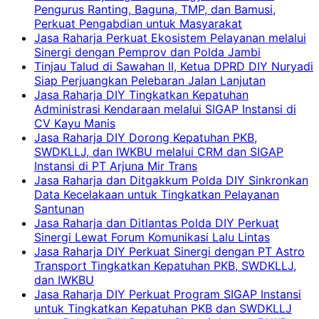
Pengurus Ranting, Baguna, TMP, dan Bamusi,
Perkuat Pengabdian untuk Masyarakat
Jasa Raharja Perkuat Ekosistem Pelayanan melalui
Sinergi dengan Pemprov dan Polda Jambi
Tinjau Talud di Sawahan II, Ketua DPRD DIY Nuryadi
Siap Perjuangkan Pelebaran Jalan Lanjutan
Jasa Raharja DIY Tingkatkan Kepatuhan
Administrasi Kendaraan melalui SIGAP Instansi di
CV Kayu Manis
Jasa Raharja DIY Dorong Kepatuhan PKB,
SWDKLLJ, dan IWKBU melalui CRM dan SIGAP
Instansi di PT Arjuna Mir Trans
Jasa Raharja dan Ditgakkum Polda DIY Sinkronkan
Data Kecelakaan untuk Tingkatkan Pelayanan
Santunan
Jasa Raharja dan Ditlantas Polda DIY Perkuat
Sinergi Lewat Forum Komunikasi Lalu Lintas
Jasa Raharja DIY Perkuat Sinergi dengan PT Astro
Transport Tingkatkan Kepatuhan PKB, SWDKLLJ,
dan IWKBU
Jasa Raharja DIY Perkuat Program SIGAP Instansi
untuk Tingkatkan Kepatuhan PKB dan SWDKLLJ