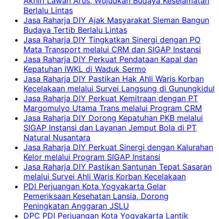
Akhiri Lawan Arus, Wujudkan Budaya Keselamatan
Berlalu Lintas
Jasa Raharja DIY Ajak Masyarakat Sleman Bangun
Budaya Tertib Berlalu Lintas
Jasa Raharja DIY Tingkatkan Sinergi dengan PO
Mata Transport melalui CRM dan SIGAP Instansi
Jasa Raharja DIY Perkuat Pendataan Kapal dan
Kepatuhan IWKL di Waduk Sermo
Jasa Raharja DIY Pastikan Hak Ahli Waris Korban
Kecelakaan melalui Survei Langsung di Gunungkidul
Jasa Raharja DIY Perkuat Kemitraan dengan PT
Margomulyo Utama Trans melalui Program CRM
Jasa Raharja DIY Dorong Kepatuhan PKB melalui
SIGAP Instansi dan Layanan Jemput Bola di PT
Natural Nusantara
Jasa Raharja DIY Perkuat Sinergi dengan Kalurahan
Kelor melalui Program SIGAP Instansi
Jasa Raharja DIY Pastikan Santunan Tepat Sasaran
melalui Survei Ahli Waris Korban Kecelakaan
PDI Perjuangan Kota Yogyakarta Gelar
Pemeriksaan Kesehatan Lansia, Dorong
Peningkatan Anggaran JSLU
DPC PDI Perjuangan Kota Yogyakarta Lantik