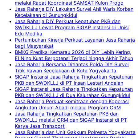
melalui Rapat Koordinasi SAMSAT Kulon Progo
Jasa Raharja DIY Lakukan Survei Ahli Waris Korban
Kecelakaan di Gunungkidul
Jasa Raharja DIY Perkuat Kepatuhan PKB dan
SWDKLLJ Lewat Program SIGAP Instansi di Unisi
Edu Medika
Pertumbuhan Kinerja Perkuat Layanan Jasa Raharja
bagi Masyarakat
BMKG Prediksi Kemarau 2026 di DIY Lebih Kering,
El Nino Kuat Berpotensi Terjadi hingga Akhir Tahun
Jasa Raharja Bersama Ditlantas Polda DIY Survei
Titik Rawan Kecelakaan di Kota Yogyakarta
SIGAP Instansi Jasa Raharja Tingkatkan Kepatuhan
PKB dan SWDKLLJ di PT Insan Lestari Andalan
SIGAP Instansi Jasa Raharja Tingkatkan Kepatuhan
PKB dan SWDKLLJ di Dua Kalurahan Gunungkidul
Jasa Raharja Perkuat Kemitraan dengan Koperasi
Angkutan Umum Abadi melalui Program CRM
Jasa Raharja Tingkatkan Kepatuhan PKB dan
SWDKLLJ melalui CRM dan SIGAP Instansi di PT
Karya Jasa Transport
Jasa Raharja dan Unit Gakkum Polresta Yogyakarta