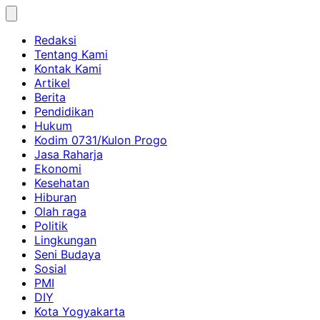
Skip
to
Redaksi
content
Tentang Kami
Kontak Kami
Artikel
Berita
Pendidikan
Hukum
Kodim 0731/Kulon Progo
Jasa Raharja
Ekonomi
Kesehatan
Hiburan
Olah raga
Politik
Lingkungan
Seni Budaya
Sosial
PMI
DIY
Kota Yogyakarta