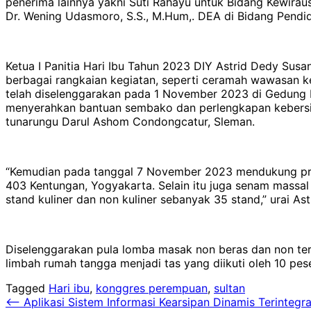
penerima lainnya yakni Suti Rahayu untuk Bidang Kewiraus
Dr. Wening Udasmoro, S.S., M.Hum,. DEA di Bidang Pendid
Ketua I Panitia Hari Ibu Tahun 2023 DIY Astrid Dedy Sus
berbagai rangkaian kegiatan, seperti ceramah wawasa
telah diselenggarakan pada 1 November 2023 di Gedung Ba
menyerahkan bantuan sembako dan perlengkapan kebersiha
tunarungu Darul Ashom Condongcatur, Sleman.
“Kemudian pada tanggal 7 November 2023 mendukung pro
403 Kentungan, Yogyakarta. Selain itu juga senam massa
stand kuliner dan non kuliner sebanyak 35 stand,” urai Ast
Diselenggarakan pula lomba masak non beras dan non teri
limbah rumah tangga menjadi tas yang diikuti oleh 10 pes
Tagged
Hari ibu
,
konggres perempuan
,
sultan
Navigasi
⟵
Aplikasi Sistem Informasi Kearsipan Dinamis Terintegra