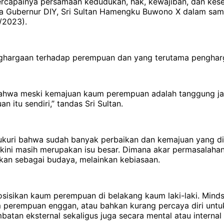
tercapainya persamaan kedudukan, hak, kewajiban, dan kes
kata Gubernur DIY, Sri Sultan Hamengku Buwono X dalam sa
/2023).
ghargaan terhadap perempuan dan yang terutama pengharga
bahwa meski kemajuan kaum perempuan adalah tanggung j
itu sendiri,” tandas Sri Sultan.
uri bahwa sudah banyak perbaikan dan kemajuan yang dia
ga kini masih merupakan isu besar. Dimana akar permasalah
bukan sebagai budaya, melainkan kebiasaan.
sisikan kaum perempuan di belakang kaum laki-laki. Minds
perempuan enggan, atau bahkan kurang percaya diri untuk
tan eksternal sekaligus juga secara mental atau internal m