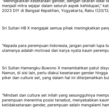
“Meningkatkan kesetaraan gender, dengan tataran ideal 
menjadi mitra sejajar dalam seluruh aspek kehidupan,” 
2023 DIY di Bangsal Kepatihan, Yogyakarta, Rabu ((20/12
Sri Sultan HB X mengajak semua pihak meningkatkan pen
“Kepada para perempuan Indonesia, jangan pernah lupa 
utamanya adalah motivasi dan karya nyata kaum perempuan 
Sri Sultan Hamengku Buwono X menambahkan patut disyuk
Namun, di sisi lain, perlu diakui kesetaraan gender hing
piker dan culture set, yang dalam hal ini diterjemahkan 
“Mindset dan culture set inilah yang sesungguhnya mempo
perempuan menerima posisi tersebut, menyebabkan kaum 
ketidaksetaraan gender, perempuan selain mengalami hamba