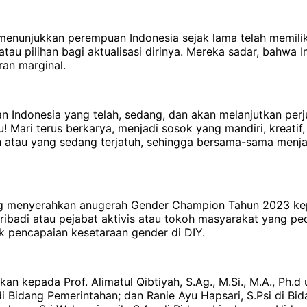
 menunjukkan perempuan Indonesia sejak lama telah memilik
u pilihan bagi aktualisasi dirinya. Mereka sadar, bahwa In
an marginal.
n Indonesia yang telah, sedang, dan akan melanjutkan pe
 Mari terus berkarya, menjadi sosok yang mandiri, kreatif, i
tih atau yang sedang terjatuh, sehingga bersama-sama men
sung menyerahkan anugerah Gender Champion Tahun 2023 k
pribadi atau pejabat aktivis atau tokoh masyarakat yang
 pencapaian kesetaraan gender di DIY.
n kepada Prof. Alimatul Qibtiyah, S.Ag., M.Si., M.A., Ph.
i Bidang Pemerintahan; dan Ranie Ayu Hapsari, S.Psi di B