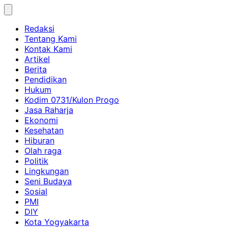
Skip
to
Redaksi
content
Tentang Kami
Kontak Kami
Artikel
Berita
Pendidikan
Hukum
Kodim 0731/Kulon Progo
Jasa Raharja
Ekonomi
Kesehatan
Hiburan
Olah raga
Politik
Lingkungan
Seni Budaya
Sosial
PMI
DIY
Kota Yogyakarta