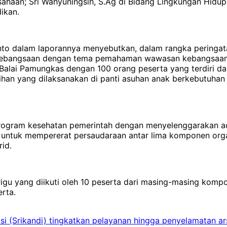
ahaan; Sri Wahyuningsih, S.Ag di Bidang Lingkungan Hidup; 
ikan.
anto dalam laporannya menyebutkan, dalam rangka peringat
n kebangsaan dengan tema pemahaman wawasan kebangsaan
lai Pamungkas dengan 100 orang peserta yang terdiri dari 
n yang dilaksanakan di panti asuhan anak berkebutuhan kh
gram kesehatan pemerintah dengan menyelenggarakan acar
l untuk mempererat persaudaraan antar lima komponen orga
rid.
gu yang diikuti oleh 10 peserta dari masing-masing kompo
erta.
si (Srikandi) tingkatkan pelayanan hingga penyelamatan arsi