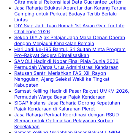
Citra melalui Rekonsiliasi Data Guarantee Letter
Jasa Raharja Edukasi Aparatur dan Karang Taruna
Gamping untuk Perkuat Budaya Tertib Berlalu
Lintas
DIY Siap Jadi Tuan Rumah 1st Asian Gym for Life
Challenge 2026
Sekda DIY Ajak Pelajar Jaga Masa Depan Daerah
dengan Menjauhi Kenakalan Remaja
Hari Jadi ke-195 Bantul, Sri Sultan Minta Program
Pro-Rakyat Segera Direalisasikan
SAMOLI Hadir di Nobar Final Piala Dunia 2026,
Permudah Warga Urus Administrasi Kendaraan
Ratusan Santri Meriahkan FASI XIII Rayon
Nanggulan, Ajang Seleksi Wakil ke Tingkat
Kabupaten
Samsat Keliling Hadir di Pasar Rakyat UMKM 2026,
Permudah Warga Bayar Pajak Kendaraan
SIGAP Instansi Jasa Raharja Dorong Kepatuhan
Pajak Kendaraan di Kalurahan Pleret
Jasa Raharja Perkuat Koordinasi dengan RSUD
Sleman untuk Optimalkan Pelayanan Korban
Kecelakaan
Samsat Keliling Meriahkan Pasar Rakyat UMKM