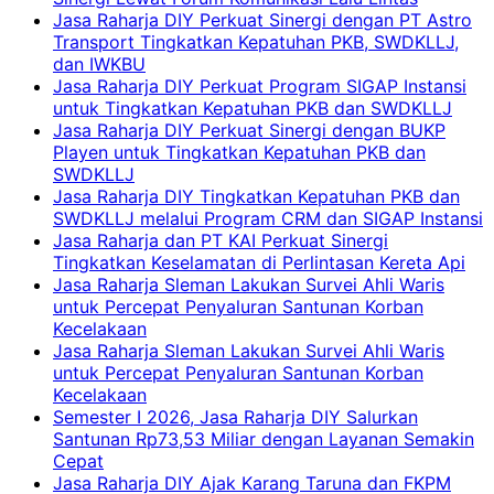
Jasa Raharja DIY Perkuat Sinergi dengan PT Astro
Transport Tingkatkan Kepatuhan PKB, SWDKLLJ,
dan IWKBU
Jasa Raharja DIY Perkuat Program SIGAP Instansi
untuk Tingkatkan Kepatuhan PKB dan SWDKLLJ
Jasa Raharja DIY Perkuat Sinergi dengan BUKP
Playen untuk Tingkatkan Kepatuhan PKB dan
SWDKLLJ
Jasa Raharja DIY Tingkatkan Kepatuhan PKB dan
SWDKLLJ melalui Program CRM dan SIGAP Instansi
Jasa Raharja dan PT KAI Perkuat Sinergi
Tingkatkan Keselamatan di Perlintasan Kereta Api
Jasa Raharja Sleman Lakukan Survei Ahli Waris
untuk Percepat Penyaluran Santunan Korban
Kecelakaan
Jasa Raharja Sleman Lakukan Survei Ahli Waris
untuk Percepat Penyaluran Santunan Korban
Kecelakaan
Semester I 2026, Jasa Raharja DIY Salurkan
Santunan Rp73,53 Miliar dengan Layanan Semakin
Cepat
Jasa Raharja DIY Ajak Karang Taruna dan FKPM