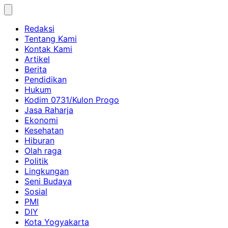
Skip
to
Redaksi
content
Tentang Kami
Kontak Kami
Artikel
Berita
Pendidikan
Hukum
Kodim 0731/Kulon Progo
Jasa Raharja
Ekonomi
Kesehatan
Hiburan
Olah raga
Politik
Lingkungan
Seni Budaya
Sosial
PMI
DIY
Kota Yogyakarta