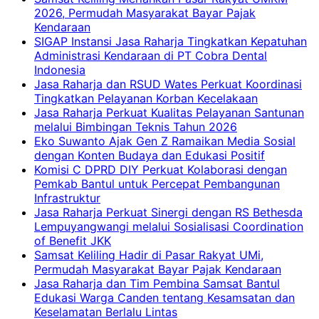
2026, Permudah Masyarakat Bayar Pajak
Kendaraan
SIGAP Instansi Jasa Raharja Tingkatkan Kepatuhan
Administrasi Kendaraan di PT Cobra Dental
Indonesia
Jasa Raharja dan RSUD Wates Perkuat Koordinasi
Tingkatkan Pelayanan Korban Kecelakaan
Jasa Raharja Perkuat Kualitas Pelayanan Santunan
melalui Bimbingan Teknis Tahun 2026
Eko Suwanto Ajak Gen Z Ramaikan Media Sosial
dengan Konten Budaya dan Edukasi Positif
Komisi C DPRD DIY Perkuat Kolaborasi dengan
Pemkab Bantul untuk Percepat Pembangunan
Infrastruktur
Jasa Raharja Perkuat Sinergi dengan RS Bethesda
Lempuyangwangi melalui Sosialisasi Coordination
of Benefit JKK
Samsat Keliling Hadir di Pasar Rakyat UMi,
Permudah Masyarakat Bayar Pajak Kendaraan
Jasa Raharja dan Tim Pembina Samsat Bantul
Edukasi Warga Canden tentang Kesamsatan dan
Keselamatan Berlalu Lintas