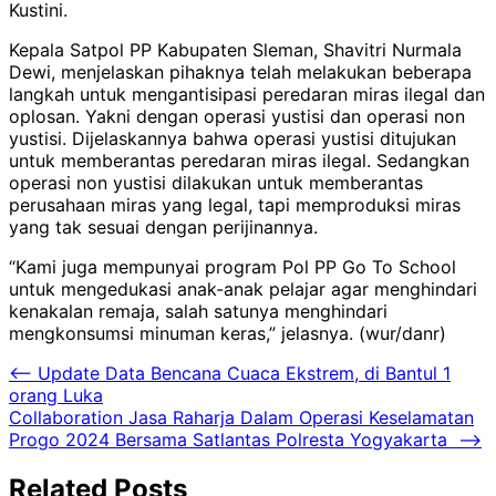
Kustini.
Kepala Satpol PP Kabupaten Sleman, Shavitri Nurmala
Dewi, menjelaskan pihaknya telah melakukan beberapa
langkah untuk mengantisipasi peredaran miras ilegal dan
oplosan. Yakni dengan operasi yustisi dan operasi non
yustisi. Dijelaskannya bahwa operasi yustisi ditujukan
untuk memberantas peredaran miras ilegal. Sedangkan
operasi non yustisi dilakukan untuk memberantas
perusahaan miras yang legal, tapi memproduksi miras
yang tak sesuai dengan perijinannya.
“Kami juga mempunyai program Pol PP Go To School
untuk mengedukasi anak-anak pelajar agar menghindari
kenakalan remaja, salah satunya menghindari
mengkonsumsi minuman keras,” jelasnya. (wur/danr)
Navigasi
⟵
Update Data Bencana Cuaca Ekstrem, di Bantul 1
orang Luka
pos
Collaboration Jasa Raharja Dalam Operasi Keselamatan
Progo 2024 Bersama Satlantas Polresta Yogyakarta
⟶
Related Posts