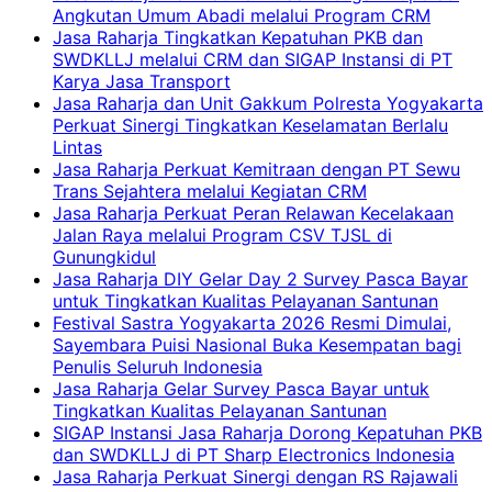
Angkutan Umum Abadi melalui Program CRM
Jasa Raharja Tingkatkan Kepatuhan PKB dan
SWDKLLJ melalui CRM dan SIGAP Instansi di PT
Karya Jasa Transport
Jasa Raharja dan Unit Gakkum Polresta Yogyakarta
Perkuat Sinergi Tingkatkan Keselamatan Berlalu
Lintas
Jasa Raharja Perkuat Kemitraan dengan PT Sewu
Trans Sejahtera melalui Kegiatan CRM
Jasa Raharja Perkuat Peran Relawan Kecelakaan
Jalan Raya melalui Program CSV TJSL di
Gunungkidul
Jasa Raharja DIY Gelar Day 2 Survey Pasca Bayar
untuk Tingkatkan Kualitas Pelayanan Santunan
Festival Sastra Yogyakarta 2026 Resmi Dimulai,
Sayembara Puisi Nasional Buka Kesempatan bagi
Penulis Seluruh Indonesia
Jasa Raharja Gelar Survey Pasca Bayar untuk
Tingkatkan Kualitas Pelayanan Santunan
SIGAP Instansi Jasa Raharja Dorong Kepatuhan PKB
dan SWDKLLJ di PT Sharp Electronics Indonesia
Jasa Raharja Perkuat Sinergi dengan RS Rajawali