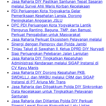
Jasa Raharja DIY Pastikan Santunan Tepat Sasaran
melalui Survei Ahli Waris Korban Kecelakaan
PDI Perjuangan Kota Yogyakarta Gelar
Pemeriksaan Kesehatan Lansia, Dorong
Peningkatan Anggaran JSLU
DPC PDI Perjuangan Kota Yogyakarta Lantik
Pengurus Ranting, Baguna, TMP, dan Bamusi,
Perkuat Pengabdian untuk Masyarakat
Jasa Raharja Perkuat Ekosistem Pelayanan melalui
Sinergi dengan Pemprov dan Polda Jambi
Tinjau Talud di Sawahan II, Ketua DPRD DIY Nuryadi
Siap Perjuangkan Pelebaran Jalan Lanjutan
Jasa Raharja DIY Tingkatkan Kepatuhan
Administrasi Kendaraan melalui SIGAP Instansi di
CV Kayu Manis
Jasa Raharja DIY Dorong Kepatuhan PKB,
SWDKLLJ, dan IWKBU melalui CRM dan SIGAP
Instansi di PT Arjuna Mir Trans
Jasa Raharja dan Ditgakkum Polda DIY Sinkronkan
Data Kecelakaan untuk Tingkatkan Pelayanan
Santunan
Jasa Raharja dan Ditlantas Polda DIY Perkuat
Sinergi Lewat Forum Komunikasi Lalu Lintas