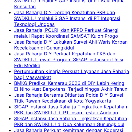
SWDKLLJ melalui SIGAP Instansi di PT Kala Prana
Konsultan
Jasa Raharja DIY Dorong Kepatuhan PKB dan
SWDKLLJ melalui SIGAP Instansi di PT Integrasi
Teknologi Unggas
Jasa Raharja, POLRI, dan KPPD Perkuat Sinergi
melalui Rapat Koordinasi SAMSAT Kulon Progo
Jasa Raharja DIY Lakukan Survei Ahli Waris Korban
Kecelakaan di Gunungkidul
Jasa Raharja DIY Perkuat Kepatuhan PKB dan
SWDKLLJ Lewat Program SIGAP Instansi di Unisi
Edu Medika
Pertumbuhan Kinerja Perkuat Layanan Jasa Raharja
bagi Masyarakat
BMKG Prediksi Kemarau 2026 di DIY Lebih Kering,
El Nino Kuat Berpotensi Terjadi hingga Akhir Tahun
Jasa Raharja Bersama Ditlantas Polda DIY Survei
Titik Rawan Kecelakaan di Kota Yogyakarta
SIGAP Instansi Jasa Raharja Tingkatkan Kepatuhan
PKB dan SWDKLLJ di PT Insan Lestari Andalan
SIGAP Instansi Jasa Raharja Tingkatkan Kepatuhan
PKB dan SWDKLLJ di Dua Kalurahan Gunungkidul
Jasa Raharja Perkuat Kemitraan dengan Koperasi