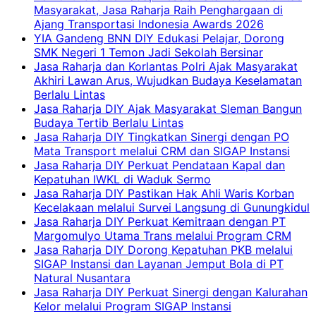
Masyarakat, Jasa Raharja Raih Penghargaan di
Ajang Transportasi Indonesia Awards 2026
YIA Gandeng BNN DIY Edukasi Pelajar, Dorong
SMK Negeri 1 Temon Jadi Sekolah Bersinar
Jasa Raharja dan Korlantas Polri Ajak Masyarakat
Akhiri Lawan Arus, Wujudkan Budaya Keselamatan
Berlalu Lintas
Jasa Raharja DIY Ajak Masyarakat Sleman Bangun
Budaya Tertib Berlalu Lintas
Jasa Raharja DIY Tingkatkan Sinergi dengan PO
Mata Transport melalui CRM dan SIGAP Instansi
Jasa Raharja DIY Perkuat Pendataan Kapal dan
Kepatuhan IWKL di Waduk Sermo
Jasa Raharja DIY Pastikan Hak Ahli Waris Korban
Kecelakaan melalui Survei Langsung di Gunungkidul
Jasa Raharja DIY Perkuat Kemitraan dengan PT
Margomulyo Utama Trans melalui Program CRM
Jasa Raharja DIY Dorong Kepatuhan PKB melalui
SIGAP Instansi dan Layanan Jemput Bola di PT
Natural Nusantara
Jasa Raharja DIY Perkuat Sinergi dengan Kalurahan
Kelor melalui Program SIGAP Instansi