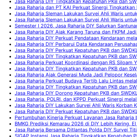
Jasa Raharja DIY Tingkatkan Kepatuhan PKB dan SW
Jasa Raharja dan PT KAI Perkuat Sinergi Tingkatkan 
Jasa Raharja Sleman Lakukan Survei Ahli Waris unt
Jasa Raharja Sleman Lakukan Survei Ahli Waris unt
Semester I 2026, Jasa Raharja DIY Salurkan Santun
Jasa Raharja DIY Ajak Karang Taruna dan FKPM Jadi 
Jasa Raharja DIY Perkuat Pendataan Kendaraan mela
Jasa Raharja DIY Perbarui Data Kendaraan Perusahaa
Jasa Raharja DIY Perkuat Kepatuhan PKB dan SWDKL
Jasa Raharja DIY Tingkatkan Kepatuhan PKB dan SWD
Jasa Raharja Perkuat Koordinasi dengan RS Siloam 
Jasa Raharja DIY Tingkatkan Kepatuhan PKB dan SW
Jasa Raharja Ajak Generasi Muda Jadi Pelopor Kesel
Jasa Raharja Perkuat Budaya Tertib Lalu Lintas mela
Jasa Raharja DIY Tingkatkan Kepatuhan PKB dan SWD
Jasa Raharja DIY Dorong Kepatuhan PKB dan SWDKLLJ
Jasa Raharja, POLRI, dan KPPD Perkuat Sinergi mela
Jasa Raharja DIY Lakukan Survei Ahli Waris Korban 
Jasa Raharja DIY Perkuat Kepatuhan PKB dan SWDKL
Pertumbuhan Kinerja Perkuat Layanan Jasa Raharja 
BMKG Prediksi Kemarau 2026 di DIY Lebih Kering, El 
Jasa Raharja Bersama Ditlantas Polda DIY Survei Ti
SIGAP Instansi Jasa Raharja Tingkatkan Kepatuhan 