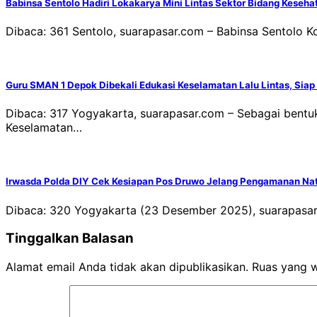
Babinsa Sentolo Hadiri Lokakarya Mini Lintas Sektor Bidang Keseha
Dibaca: 361 Sentolo, suarapasar.com – Babinsa Sentolo K
Guru SMAN 1 Depok Dibekali Edukasi Keselamatan Lalu Lintas, Sia
Dibaca: 317 Yogyakarta, suarapasar.com – Sebagai bentuk 
Keselamatan…
Irwasda Polda DIY Cek Kesiapan Pos Druwo Jelang Pengamanan N
Dibaca: 320 Yogyakarta (23 Desember 2025), suarapasa
Tinggalkan Balasan
Alamat email Anda tidak akan dipublikasikan.
Ruas yang w