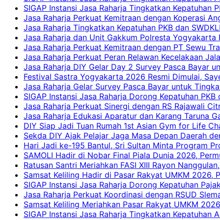
SIGAP Instansi Jasa Raharja Tingkatkan Kepatuhan
Jasa Raharja Perkuat Kemitraan dengan Koperasi 
Jasa Raharja Tingkatkan Kepatuhan PKB dan SWDKLLJ
Jasa Raharja dan Unit Gakkum Polresta Yogyakarta P
Jasa Raharja Perkuat Kemitraan dengan PT Sewu Tra
Jasa Raharja Perkuat Peran Relawan Kecelakaan Jal
Jasa Raharja DIY Gelar Day 2 Survey Pasca Bayar un
Festival Sastra Yogyakarta 2026 Resmi Dimulai, Say
Jasa Raharja Gelar Survey Pasca Bayar untuk Tingka
SIGAP Instansi Jasa Raharja Dorong Kepatuhan PKB 
Jasa Raharja Perkuat Sinergi dengan RS Rajawali Citr
Jasa Raharja Edukasi Aparatur dan Karang Taruna Ga
DIY Siap Jadi Tuan Rumah 1st Asian Gym for Life Ch
Sekda DIY Ajak Pelajar Jaga Masa Depan Daerah de
Hari Jadi ke-195 Bantul, Sri Sultan Minta Program P
SAMOLI Hadir di Nobar Final Piala Dunia 2026, Per
Ratusan Santri Meriahkan FASI XIII Rayon Nanggulan,
Samsat Keliling Hadir di Pasar Rakyat UMKM 2026,
SIGAP Instansi Jasa Raharja Dorong Kepatuhan Pajak
Jasa Raharja Perkuat Koordinasi dengan RSUD Slem
Samsat Keliling Meriahkan Pasar Rakyat UMKM 2026
SIGAP Instansi Jasa Raharja Tingkatkan Kepatuhan A