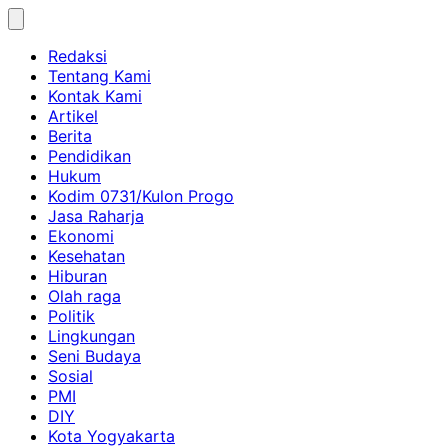
Skip
to
Redaksi
content
Tentang Kami
Kontak Kami
Artikel
Berita
Pendidikan
Hukum
Kodim 0731/Kulon Progo
Jasa Raharja
Ekonomi
Kesehatan
Hiburan
Olah raga
Politik
Lingkungan
Seni Budaya
Sosial
PMI
DIY
Kota Yogyakarta