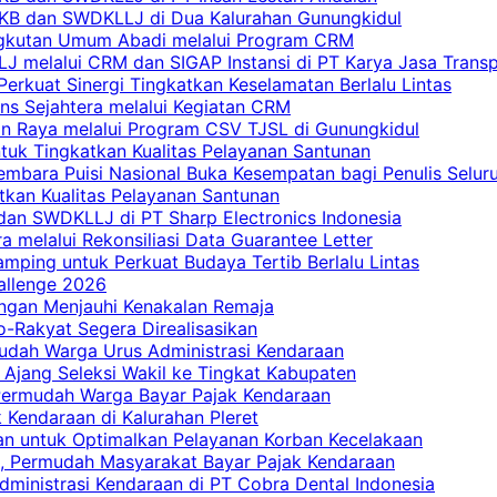
 PKB dan SWDKLLJ di Dua Kalurahan Gunungkidul
Angkutan Umum Abadi melalui Program CRM
 melalui CRM dan SIGAP Instansi di PT Karya Jasa Trans
erkuat Sinergi Tingkatkan Keselamatan Berlalu Lintas
ns Sejahtera melalui Kegiatan CRM
an Raya melalui Program CSV TJSL di Gunungkidul
tuk Tingkatkan Kualitas Pelayanan Santunan
embara Puisi Nasional Buka Kesempatan bagi Penulis Selur
tkan Kualitas Pelayanan Santunan
dan SWDKLLJ di PT Sharp Electronics Indonesia
a melalui Rekonsiliasi Data Guarantee Letter
mping untuk Perkuat Budaya Tertib Berlalu Lintas
allenge 2026
ngan Menjauhi Kenakalan Remaja
ro-Rakyat Segera Direalisasikan
mudah Warga Urus Administrasi Kendaraan
 Ajang Seleksi Wakil ke Tingkat Kabupaten
 Permudah Warga Bayar Pajak Kendaraan
 Kendaraan di Kalurahan Pleret
an untuk Optimalkan Pelayanan Korban Kecelakaan
, Permudah Masyarakat Bayar Pajak Kendaraan
dministrasi Kendaraan di PT Cobra Dental Indonesia