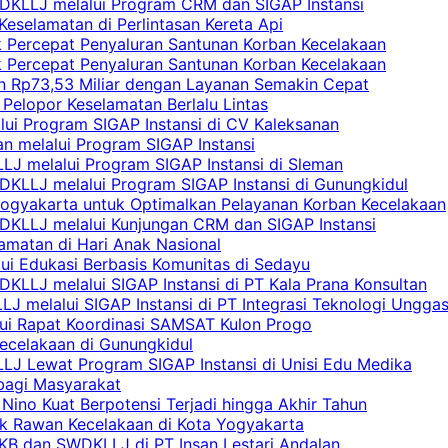
DKLLJ melalui Program CRM dan SIGAP Instansi
Keselamatan di Perlintasan Kereta Api
uk Percepat Penyaluran Santunan Korban Kecelakaan
uk Percepat Penyaluran Santunan Korban Kecelakaan
an Rp73,53 Miliar dengan Layanan Semakin Cepat
Pelopor Keselamatan Berlalu Lintas
lui Program SIGAP Instansi di CV Kaleksanan
n melalui Program SIGAP Instansi
LJ melalui Program SIGAP Instansi di Sleman
KLLJ melalui Program SIGAP Instansi di Gunungkidul
Yogyakarta untuk Optimalkan Pelayanan Korban Kecelakaan
DKLLJ melalui Kunjungan CRM dan SIGAP Instansi
amatan di Hari Anak Nasional
lui Edukasi Berbasis Komunitas di Sedayu
KLLJ melalui SIGAP Instansi di PT Kala Prana Konsultan
 melalui SIGAP Instansi di PT Integrasi Teknologi Ungga
lui Rapat Koordinasi SAMSAT Kulon Progo
Kecelakaan di Gunungkidul
LJ Lewat Program SIGAP Instansi di Unisi Edu Medika
bagi Masyarakat
Nino Kuat Berpotensi Terjadi hingga Akhir Tahun
tik Rawan Kecelakaan di Kota Yogyakarta
PKB dan SWDKLLJ di PT Insan Lestari Andalan