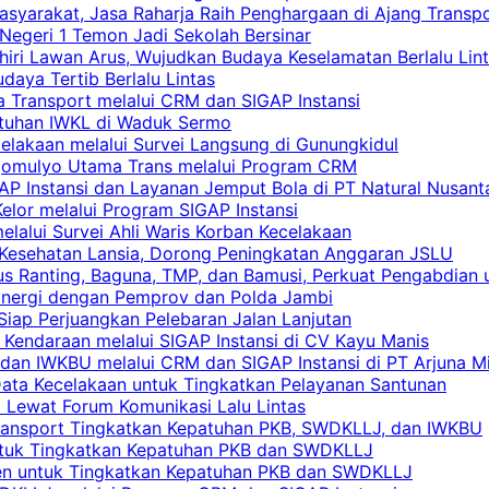
asyarakat, Jasa Raharja Raih Penghargaan di Ajang Transp
egeri 1 Temon Jadi Sekolah Bersinar
khiri Lawan Arus, Wujudkan Budaya Keselamatan Berlalu Lin
aya Tertib Berlalu Lintas
a Transport melalui CRM dan SIGAP Instansi
atuhan IWKL di Waduk Sermo
celakaan melalui Survei Langsung di Gunungkidul
rgomulyo Utama Trans melalui Program CRM
AP Instansi dan Layanan Jemput Bola di PT Natural Nusant
elor melalui Program SIGAP Instansi
elalui Survei Ahli Waris Korban Kecelakaan
 Kesehatan Lansia, Dorong Peningkatan Anggaran JSLU
s Ranting, Baguna, TMP, dan Bamusi, Perkuat Pengabdian 
Sinergi dengan Pemprov dan Polda Jambi
 Siap Perjuangkan Pelebaran Jalan Lanjutan
 Kendaraan melalui SIGAP Instansi di CV Kayu Manis
an IWKBU melalui CRM dan SIGAP Instansi di PT Arjuna Mi
Data Kecelakaan untuk Tingkatkan Pelayanan Santunan
i Lewat Forum Komunikasi Lalu Lintas
 Transport Tingkatkan Kepatuhan PKB, SWDKLLJ, dan IWKBU
untuk Tingkatkan Kepatuhan PKB dan SWDKLLJ
yen untuk Tingkatkan Kepatuhan PKB dan SWDKLLJ