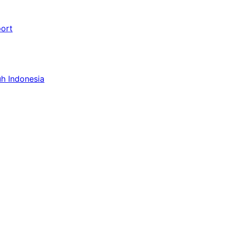
port
uh Indonesia