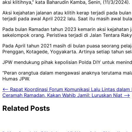
aksi klitihnya,” kata Baharudin Kamba, Senin, (11/3/2024).
Aksi kejahatan jalanan atau klitih kerap terjadi pada b
terjadi pada awal April 2022 lalu. Saat itu masih awal bula
Pada bulan Ramadan tahun 2023 kemarin aksi kejahatan jal
sekelompok orang. Peristiwa terjadi di Jalan Tentara Rak
Pada April tahun 2021 masih di bulan puasa seorang pela
Prenggan, Kotagede, Yogyakarta. Artinya setiap tahun selam
JPW mendukung pihak kepolisian Polda DIY untuk menindak
“Peran orangtua dalam mengawasi anaknya terutama mala
Humas JPW.
Navigasi
⟵
Rapat Koordinasi Forum Komunikasi Lalu Lintas dala
Ceramah Ramadan, Kakan Wahib Jamil: Luruskan Niat
⟶
pos
Related Posts