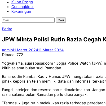
Kulon Progo
Gunungkidul
Kekeringan
Cari
untuk:
Berita
JPW Minta Polisi Rutin Razia Cegah 
admin
11 Maret 2024
11 Maret 2024
Dibaca:
772
Yogyakarta, suarapasar.com : Jogja Police Watch (JPW) m
klitih selama bulan suci Ramadan.
Baharuddin Kamba, Kadiv Humas JPW mengatakan razia dapa
pihak kepolisian telah memiliki data dan informasi terkait
Fungsi intelejen dan reserse harus dimaksimalkan. Jang
razia selama bulan Ramadan perlu diperbanyak.
“Termasuk juga rutin melakukan razia terhadap peredaran