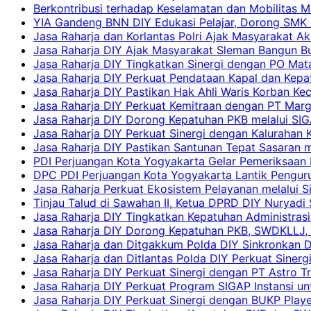
Berkontribusi terhadap Keselamatan dan Mobilitas M
YIA Gandeng BNN DIY Edukasi Pelajar, Dorong SMK N
Jasa Raharja dan Korlantas Polri Ajak Masyarakat A
Jasa Raharja DIY Ajak Masyarakat Sleman Bangun Bud
Jasa Raharja DIY Tingkatkan Sinergi dengan PO Mat
Jasa Raharja DIY Perkuat Pendataan Kapal dan Kep
Jasa Raharja DIY Pastikan Hak Ahli Waris Korban Ke
Jasa Raharja DIY Perkuat Kemitraan dengan PT Ma
Jasa Raharja DIY Dorong Kepatuhan PKB melalui SIG
Jasa Raharja DIY Perkuat Sinergi dengan Kalurahan K
Jasa Raharja DIY Pastikan Santunan Tepat Sasaran m
PDI Perjuangan Kota Yogyakarta Gelar Pemeriksaan
DPC PDI Perjuangan Kota Yogyakarta Lantik Penguru
Jasa Raharja Perkuat Ekosistem Pelayanan melalui 
Tinjau Talud di Sawahan II, Ketua DPRD DIY Nuryadi
Jasa Raharja DIY Tingkatkan Kepatuhan Administrasi
Jasa Raharja DIY Dorong Kepatuhan PKB, SWDKLLJ, d
Jasa Raharja dan Ditgakkum Polda DIY Sinkronkan 
Jasa Raharja dan Ditlantas Polda DIY Perkuat Sinerg
Jasa Raharja DIY Perkuat Sinergi dengan PT Astro
Jasa Raharja DIY Perkuat Program SIGAP Instansi 
Jasa Raharja DIY Perkuat Sinergi dengan BUKP Pla