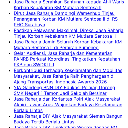
Jasa Raharja Serahkan Santunan kepada Ahli Waris
Korban Kebakaran KM Mutiara Sentosa II
Dirut Jasa Raharja Dampingi Wamenhub Tinjau
Penanganan Korban KM Mutiara Sentosa II di RS
PHC Surabaya
Pastikan Pelayanan Maksimal, Direksi Jasa Raharja
Tinjau Korban Kebakaran KM Mutiara Sentosa II
Jasa Raharja Jamin Seluruh Korban Kebakaran KM
Mutiara Sentosa II di Perairan Sumenep
Gelar Audiensi, Jasa Raharja dan Kementerian
PANRB Perkuat Koordinasi Tingkatkan Kepatuhan
PKB dan SWDKLLJ
Berkontribusi terhadap Keselamatan dan Mobilitas
Masyarakat, Jasa Raharja Raih Penghargaan di
Ajang Transportasi Indonesia Awards 2026
YIA Gandeng BNN DIY Edukasi Pelajar, Dorong
SMK Negeri 1 Temon Jadi Sekolah Bersinar
Jasa Raharja dan Korlantas Polri Ajak Masyarakat
Akhiri Lawan Arus, Wujudkan Budaya Keselamatan
Berlalu Lintas
Jasa Raharja DIY Ajak Masyarakat Sleman Bangun
Budaya Tertib Berlalu Lintas
Jasa Raharja DIY Tingkatkan Sinergi dengan PO