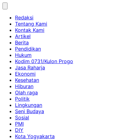
Skip
to
Redaksi
content
Tentang Kami
Kontak Kami
Artikel
Berita
Pendidikan
Hukum
Kodim 0731/Kulon Progo
Jasa Raharja
Ekonomi
Kesehatan
Hiburan
Olah raga
Politik
Lingkungan
Seni Budaya
Sosial
PMI
DIY
Kota Yogyakarta