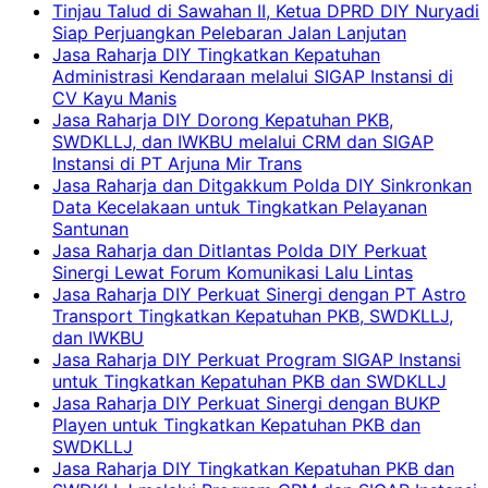
Tinjau Talud di Sawahan II, Ketua DPRD DIY Nuryadi
Siap Perjuangkan Pelebaran Jalan Lanjutan
Jasa Raharja DIY Tingkatkan Kepatuhan
Administrasi Kendaraan melalui SIGAP Instansi di
CV Kayu Manis
Jasa Raharja DIY Dorong Kepatuhan PKB,
SWDKLLJ, dan IWKBU melalui CRM dan SIGAP
Instansi di PT Arjuna Mir Trans
Jasa Raharja dan Ditgakkum Polda DIY Sinkronkan
Data Kecelakaan untuk Tingkatkan Pelayanan
Santunan
Jasa Raharja dan Ditlantas Polda DIY Perkuat
Sinergi Lewat Forum Komunikasi Lalu Lintas
Jasa Raharja DIY Perkuat Sinergi dengan PT Astro
Transport Tingkatkan Kepatuhan PKB, SWDKLLJ,
dan IWKBU
Jasa Raharja DIY Perkuat Program SIGAP Instansi
untuk Tingkatkan Kepatuhan PKB dan SWDKLLJ
Jasa Raharja DIY Perkuat Sinergi dengan BUKP
Playen untuk Tingkatkan Kepatuhan PKB dan
SWDKLLJ
Jasa Raharja DIY Tingkatkan Kepatuhan PKB dan