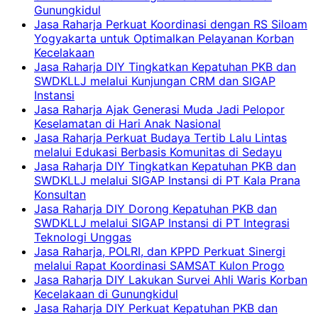
Gunungkidul
Jasa Raharja Perkuat Koordinasi dengan RS Siloam
Yogyakarta untuk Optimalkan Pelayanan Korban
Kecelakaan
Jasa Raharja DIY Tingkatkan Kepatuhan PKB dan
SWDKLLJ melalui Kunjungan CRM dan SIGAP
Instansi
Jasa Raharja Ajak Generasi Muda Jadi Pelopor
Keselamatan di Hari Anak Nasional
Jasa Raharja Perkuat Budaya Tertib Lalu Lintas
melalui Edukasi Berbasis Komunitas di Sedayu
Jasa Raharja DIY Tingkatkan Kepatuhan PKB dan
SWDKLLJ melalui SIGAP Instansi di PT Kala Prana
Konsultan
Jasa Raharja DIY Dorong Kepatuhan PKB dan
SWDKLLJ melalui SIGAP Instansi di PT Integrasi
Teknologi Unggas
Jasa Raharja, POLRI, dan KPPD Perkuat Sinergi
melalui Rapat Koordinasi SAMSAT Kulon Progo
Jasa Raharja DIY Lakukan Survei Ahli Waris Korban
Kecelakaan di Gunungkidul
Jasa Raharja DIY Perkuat Kepatuhan PKB dan