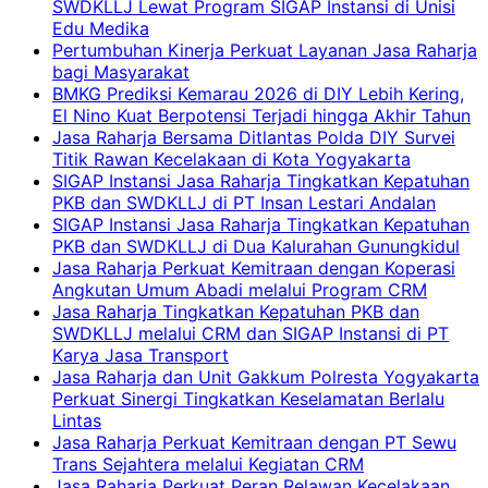
SWDKLLJ Lewat Program SIGAP Instansi di Unisi
Edu Medika
Pertumbuhan Kinerja Perkuat Layanan Jasa Raharja
bagi Masyarakat
BMKG Prediksi Kemarau 2026 di DIY Lebih Kering,
El Nino Kuat Berpotensi Terjadi hingga Akhir Tahun
Jasa Raharja Bersama Ditlantas Polda DIY Survei
Titik Rawan Kecelakaan di Kota Yogyakarta
SIGAP Instansi Jasa Raharja Tingkatkan Kepatuhan
PKB dan SWDKLLJ di PT Insan Lestari Andalan
SIGAP Instansi Jasa Raharja Tingkatkan Kepatuhan
PKB dan SWDKLLJ di Dua Kalurahan Gunungkidul
Jasa Raharja Perkuat Kemitraan dengan Koperasi
Angkutan Umum Abadi melalui Program CRM
Jasa Raharja Tingkatkan Kepatuhan PKB dan
SWDKLLJ melalui CRM dan SIGAP Instansi di PT
Karya Jasa Transport
Jasa Raharja dan Unit Gakkum Polresta Yogyakarta
Perkuat Sinergi Tingkatkan Keselamatan Berlalu
Lintas
Jasa Raharja Perkuat Kemitraan dengan PT Sewu
Trans Sejahtera melalui Kegiatan CRM
Jasa Raharja Perkuat Peran Relawan Kecelakaan