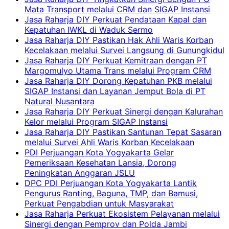
Mata Transport melalui CRM dan SIGAP Instansi
Jasa Raharja DIY Perkuat Pendataan Kapal dan
Kepatuhan IWKL di Waduk Sermo
Jasa Raharja DIY Pastikan Hak Ahli Waris Korban
Kecelakaan melalui Survei Langsung di Gunungkidul
Jasa Raharja DIY Perkuat Kemitraan dengan PT
Margomulyo Utama Trans melalui Program CRM
Jasa Raharja DIY Dorong Kepatuhan PKB melalui
SIGAP Instansi dan Layanan Jemput Bola di PT
Natural Nusantara
Jasa Raharja DIY Perkuat Sinergi dengan Kalurahan
Kelor melalui Program SIGAP Instansi
Jasa Raharja DIY Pastikan Santunan Tepat Sasaran
melalui Survei Ahli Waris Korban Kecelakaan
PDI Perjuangan Kota Yogyakarta Gelar
Pemeriksaan Kesehatan Lansia, Dorong
Peningkatan Anggaran JSLU
DPC PDI Perjuangan Kota Yogyakarta Lantik
Pengurus Ranting, Baguna, TMP, dan Bamusi,
Perkuat Pengabdian untuk Masyarakat
Jasa Raharja Perkuat Ekosistem Pelayanan melalui
Sinergi dengan Pemprov dan Polda Jambi