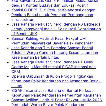
Eko Suwanto Ajak Gen Z Ramaikan Media Sosial
dengan Konten Budaya dan Edukasi Positif
Komisi C DPRD DIY Perkuat Kolaborasi dengan
Pemkab Bantul untuk Percepat Pembangunan
Infrastruktur
Jasa Raharja Perkuat Sinergi dengan RS Bethesda
Lempuyangwangi melalui Sosialisasi Coordination
of Benefit JKK
Samsat Keliling Hadir di Pasar Rakyat UMi,
Permudah Masyarakat Bayar Pajak Kendaraan
Jasa Raharja dan Tim Pembina Samsat Bantul
Edukasi Warga Canden tentang Kesamsatan dan
Keselamatan Berlalu Lintas
Jasa Raharja Perkuat Sinergi dengan PT Gelis
Gedhe Maju Mandiri melalui SIGAP Instansi dan
CRM
Operasi Gabungan di Kulon Progo Tingkatkan
Kepatuhan Pajak Kendaraan dan Kesadaran Berlalu
Lintas
SIGAP Instansi Jasa Raharja di Bantul Perkuat
Kepatuhan Pajak Kendaraan Pemerintah Kalurahan
Samsat Keliling Hadir di Pasar Rakyat UMKM 2026,
Permudah Warga Bayar Pajak Kendaraan