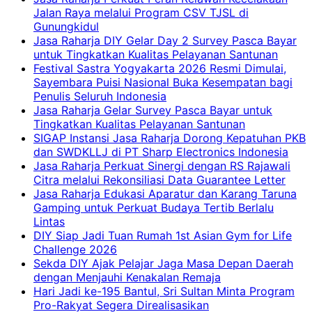
Jalan Raya melalui Program CSV TJSL di
Gunungkidul
Jasa Raharja DIY Gelar Day 2 Survey Pasca Bayar
untuk Tingkatkan Kualitas Pelayanan Santunan
Festival Sastra Yogyakarta 2026 Resmi Dimulai,
Sayembara Puisi Nasional Buka Kesempatan bagi
Penulis Seluruh Indonesia
Jasa Raharja Gelar Survey Pasca Bayar untuk
Tingkatkan Kualitas Pelayanan Santunan
SIGAP Instansi Jasa Raharja Dorong Kepatuhan PKB
dan SWDKLLJ di PT Sharp Electronics Indonesia
Jasa Raharja Perkuat Sinergi dengan RS Rajawali
Citra melalui Rekonsiliasi Data Guarantee Letter
Jasa Raharja Edukasi Aparatur dan Karang Taruna
Gamping untuk Perkuat Budaya Tertib Berlalu
Lintas
DIY Siap Jadi Tuan Rumah 1st Asian Gym for Life
Challenge 2026
Sekda DIY Ajak Pelajar Jaga Masa Depan Daerah
dengan Menjauhi Kenakalan Remaja
Hari Jadi ke-195 Bantul, Sri Sultan Minta Program
Pro-Rakyat Segera Direalisasikan