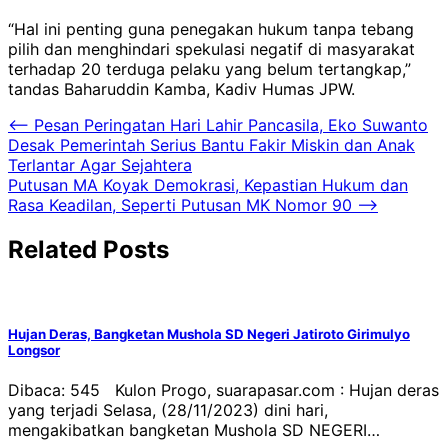
“Hal ini penting guna penegakan hukum tanpa tebang
pilih dan menghindari spekulasi negatif di masyarakat
terhadap 20 terduga pelaku yang belum tertangkap,”
tandas Baharuddin Kamba, Kadiv Humas JPW.
Navigasi
⟵
Pesan Peringatan Hari Lahir Pancasila, Eko Suwanto
Desak Pemerintah Serius Bantu Fakir Miskin dan Anak
pos
Terlantar Agar Sejahtera
Putusan MA Koyak Demokrasi, Kepastian Hukum dan
Rasa Keadilan, Seperti Putusan MK Nomor 90
⟶
Related Posts
Hujan Deras, Bangketan Mushola SD Negeri Jatiroto Girimulyo
Longsor
Dibaca: 545 Kulon Progo, suarapasar.com : Hujan deras
yang terjadi Selasa, (28/11/2023) dini hari,
mengakibatkan bangketan Mushola SD NEGERI…