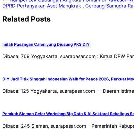
Navigasi
DPRD Pertanyakan Aset Mangkrak , Gerbang Samudra Rak
pos
Related Posts
Inilah Pasangan Calon yang Diusung PKS DIY
Dibaca: 769 Yogyakarta, suarapasar.com : Ketua DPW Par
DIY Jadi Titik Singgah Indonesian Walk for Peace 2026, Perkuat M
Dibaca: 125 Yogyakarta, suarapasar.com — Daerah Istimew
Pemkab Sleman Gelar Workshop Big Data & AI Sektoral Sekaligus 
Dibaca: 245 Sleman, suarapasar.com – Pemerintah Kabup