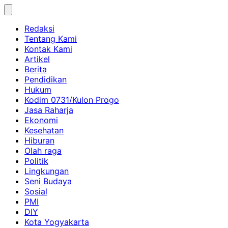
Skip
to
Redaksi
content
Tentang Kami
Kontak Kami
Artikel
Berita
Pendidikan
Hukum
Kodim 0731/Kulon Progo
Jasa Raharja
Ekonomi
Kesehatan
Hiburan
Olah raga
Politik
Lingkungan
Seni Budaya
Sosial
PMI
DIY
Kota Yogyakarta