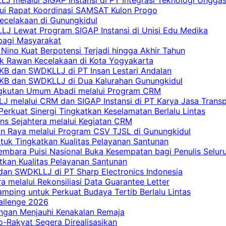
lui Rapat Koordinasi SAMSAT Kulon Progo
Kecelakaan di Gunungkidul
LJ Lewat Program SIGAP Instansi di Unisi Edu Medika
bagi Masyarakat
Nino Kuat Berpotensi Terjadi hingga Akhir Tahun
tik Rawan Kecelakaan di Kota Yogyakarta
PKB dan SWDKLLJ di PT Insan Lestari Andalan
 PKB dan SWDKLLJ di Dua Kalurahan Gunungkidul
Angkutan Umum Abadi melalui Program CRM
 melalui CRM dan SIGAP Instansi di PT Karya Jasa Trans
erkuat Sinergi Tingkatkan Keselamatan Berlalu Lintas
ns Sejahtera melalui Kegiatan CRM
an Raya melalui Program CSV TJSL di Gunungkidul
tuk Tingkatkan Kualitas Pelayanan Santunan
embara Puisi Nasional Buka Kesempatan bagi Penulis Selur
tkan Kualitas Pelayanan Santunan
dan SWDKLLJ di PT Sharp Electronics Indonesia
a melalui Rekonsiliasi Data Guarantee Letter
mping untuk Perkuat Budaya Tertib Berlalu Lintas
allenge 2026
ngan Menjauhi Kenakalan Remaja
ro-Rakyat Segera Direalisasikan