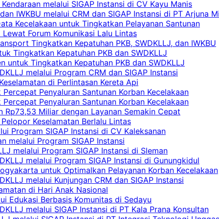
 Kendaraan melalui SIGAP Instansi di CV Kayu Manis
an IWKBU melalui CRM dan SIGAP Instansi di PT Arjuna Mi
Data Kecelakaan untuk Tingkatkan Pelayanan Santunan
i Lewat Forum Komunikasi Lalu Lintas
 Transport Tingkatkan Kepatuhan PKB, SWDKLLJ, dan IWKBU
untuk Tingkatkan Kepatuhan PKB dan SWDKLLJ
yen untuk Tingkatkan Kepatuhan PKB dan SWDKLLJ
DKLLJ melalui Program CRM dan SIGAP Instansi
Keselamatan di Perlintasan Kereta Api
uk Percepat Penyaluran Santunan Korban Kecelakaan
uk Percepat Penyaluran Santunan Korban Kecelakaan
an Rp73,53 Miliar dengan Layanan Semakin Cepat
Pelopor Keselamatan Berlalu Lintas
lui Program SIGAP Instansi di CV Kaleksanan
n melalui Program SIGAP Instansi
LJ melalui Program SIGAP Instansi di Sleman
KLLJ melalui Program SIGAP Instansi di Gunungkidul
Yogyakarta untuk Optimalkan Pelayanan Korban Kecelakaan
DKLLJ melalui Kunjungan CRM dan SIGAP Instansi
amatan di Hari Anak Nasional
lui Edukasi Berbasis Komunitas di Sedayu
KLLJ melalui SIGAP Instansi di PT Kala Prana Konsultan
 melalui SIGAP Instansi di PT Integrasi Teknologi Ungga