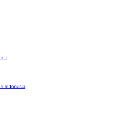
port
uh Indonesia