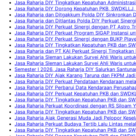
Jasa Raharja DIY Tingkatkan Kepatuhan Administrasi
Jasa Raharja DIY Dorong Kepatuhan PKB, SWDKLLJ, d
Jasa Raharja dan Ditgakkum Polda DIY Sinkronkan 
Jasa Raharja dan Ditlantas Polda DIY Perkuat Sinerg
Jasa Raharja DIY Perkuat Sinergi dengan PT Astro
Jasa Raharja DIY Perkuat Program SIGAP Instansi 
Jasa Raharja DIY Perkuat Sinergi dengan BUKP Pla
Jasa Raharja DIY Tingkatkan Kepatuhan PKB dan SW
Jasa Raharja dan PT KAI Perkuat Sinergi Tingkatkan 
Jasa Raharja Sleman Lakukan Survei Ahli Waris unt
Jasa Raharja Sleman Lakukan Survei Ahli Waris unt
Semester I 2026, Jasa Raharja DIY Salurkan Santun
Jasa Raharja DIY Ajak Karang Taruna dan FKPM Jadi 
Jasa Raharja DIY Perkuat Pendataan Kendaraan mela
Jasa Raharja DIY Perbarui Data Kendaraan Perusahaa
Jasa Raharja DIY Perkuat Kepatuhan PKB dan SWDKL
Jasa Raharja DIY Tingkatkan Kepatuhan PKB dan SWD
Jasa Raharja Perkuat Koordinasi dengan RS Siloam 
Jasa Raharja DIY Tingkatkan Kepatuhan PKB dan SW
Jasa Raharja Ajak Generasi Muda Jadi Pelopor Kesel
Jasa Raharja Perkuat Budaya Tertib Lalu Lintas mela
Jasa Raharja DIY Tingkatkan Kepatuhan PKB dan SWD
Jasa Raharja DIY Dorong Kepatuhan PKB dan SWDKLLJ