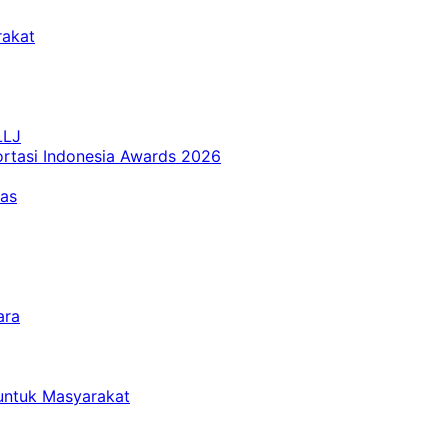
rakat
LLJ
ortasi Indonesia Awards 2026
tas
ara
untuk Masyarakat