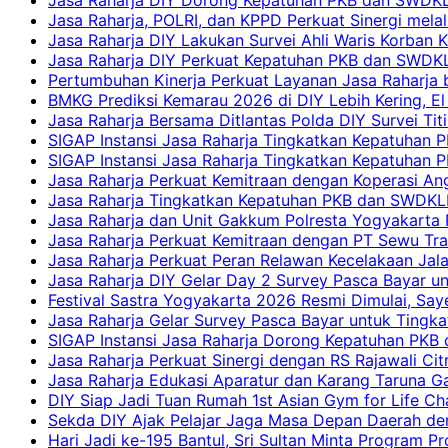
Jasa Raharja, POLRI, dan KPPD Perkuat Sinergi mela
Jasa Raharja DIY Lakukan Survei Ahli Waris Korban 
Jasa Raharja DIY Perkuat Kepatuhan PKB dan SWDKL
Pertumbuhan Kinerja Perkuat Layanan Jasa Raharja 
BMKG Prediksi Kemarau 2026 di DIY Lebih Kering, El 
Jasa Raharja Bersama Ditlantas Polda DIY Survei Ti
SIGAP Instansi Jasa Raharja Tingkatkan Kepatuhan 
SIGAP Instansi Jasa Raharja Tingkatkan Kepatuhan
Jasa Raharja Perkuat Kemitraan dengan Koperasi 
Jasa Raharja Tingkatkan Kepatuhan PKB dan SWDKLLJ
Jasa Raharja dan Unit Gakkum Polresta Yogyakarta P
Jasa Raharja Perkuat Kemitraan dengan PT Sewu Tra
Jasa Raharja Perkuat Peran Relawan Kecelakaan Jal
Jasa Raharja DIY Gelar Day 2 Survey Pasca Bayar un
Festival Sastra Yogyakarta 2026 Resmi Dimulai, Say
Jasa Raharja Gelar Survey Pasca Bayar untuk Tingka
SIGAP Instansi Jasa Raharja Dorong Kepatuhan PKB 
Jasa Raharja Perkuat Sinergi dengan RS Rajawali Citr
Jasa Raharja Edukasi Aparatur dan Karang Taruna Ga
DIY Siap Jadi Tuan Rumah 1st Asian Gym for Life Ch
Sekda DIY Ajak Pelajar Jaga Masa Depan Daerah de
Hari Jadi ke-195 Bantul, Sri Sultan Minta Program P