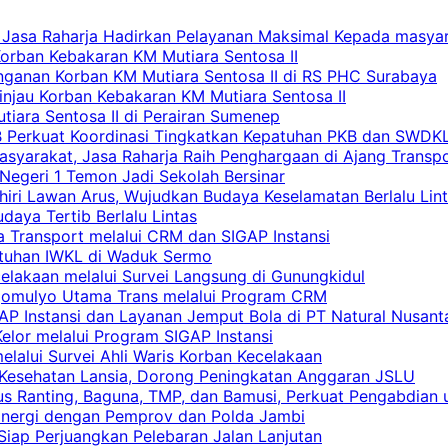
 Jasa Raharja Hadirkan Pelayanan Maksimal Kepada masya
Korban Kebakaran KM Mutiara Sentosa II
nganan Korban KM Mutiara Sentosa II di RS PHC Surabaya
Tinjau Korban Kebakaran KM Mutiara Sentosa II
iara Sentosa II di Perairan Sumenep
RB Perkuat Koordinasi Tingkatkan Kepatuhan PKB dan SWDK
asyarakat, Jasa Raharja Raih Penghargaan di Ajang Transp
egeri 1 Temon Jadi Sekolah Bersinar
khiri Lawan Arus, Wujudkan Budaya Keselamatan Berlalu Lin
aya Tertib Berlalu Lintas
a Transport melalui CRM dan SIGAP Instansi
atuhan IWKL di Waduk Sermo
celakaan melalui Survei Langsung di Gunungkidul
rgomulyo Utama Trans melalui Program CRM
AP Instansi dan Layanan Jemput Bola di PT Natural Nusant
elor melalui Program SIGAP Instansi
elalui Survei Ahli Waris Korban Kecelakaan
 Kesehatan Lansia, Dorong Peningkatan Anggaran JSLU
s Ranting, Baguna, TMP, dan Bamusi, Perkuat Pengabdian 
Sinergi dengan Pemprov dan Polda Jambi
 Siap Perjuangkan Pelebaran Jalan Lanjutan