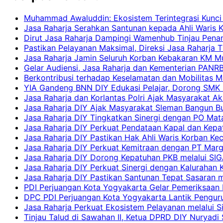
Muhammad Awaluddin: Ekosistem Terintegrasi Kunci
Jasa Raharja Serahkan Santunan kepada Ahli Waris 
Dirut Jasa Raharja Dampingi Wamenhub Tinjau Pena
Pastikan Pelayanan Maksimal, Direksi Jasa Raharja 
Jasa Raharja Jamin Seluruh Korban Kebakaran KM Mut
Gelar Audiensi, Jasa Raharja dan Kementerian PAN
Berkontribusi terhadap Keselamatan dan Mobilitas M
YIA Gandeng BNN DIY Edukasi Pelajar, Dorong SMK N
Jasa Raharja dan Korlantas Polri Ajak Masyarakat A
Jasa Raharja DIY Ajak Masyarakat Sleman Bangun Bud
Jasa Raharja DIY Tingkatkan Sinergi dengan PO Mat
Jasa Raharja DIY Perkuat Pendataan Kapal dan Kep
Jasa Raharja DIY Pastikan Hak Ahli Waris Korban Ke
Jasa Raharja DIY Perkuat Kemitraan dengan PT Ma
Jasa Raharja DIY Dorong Kepatuhan PKB melalui SIG
Jasa Raharja DIY Perkuat Sinergi dengan Kalurahan K
Jasa Raharja DIY Pastikan Santunan Tepat Sasaran m
PDI Perjuangan Kota Yogyakarta Gelar Pemeriksaan
DPC PDI Perjuangan Kota Yogyakarta Lantik Penguru
Jasa Raharja Perkuat Ekosistem Pelayanan melalui 
Tinjau Talud di Sawahan II, Ketua DPRD DIY Nuryadi