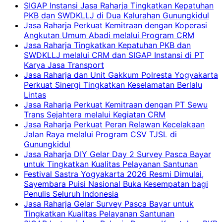
SIGAP Instansi Jasa Raharja Tingkatkan Kepatuhan
PKB dan SWDKLLJ di Dua Kalurahan Gunungkidul
Jasa Raharja Perkuat Kemitraan dengan Koperasi
Angkutan Umum Abadi melalui Program CRM
Jasa Raharja Tingkatkan Kepatuhan PKB dan
SWDKLLJ melalui CRM dan SIGAP Instansi di PT
Karya Jasa Transport
Jasa Raharja dan Unit Gakkum Polresta Yogyakarta
Perkuat Sinergi Tingkatkan Keselamatan Berlalu
Lintas
Jasa Raharja Perkuat Kemitraan dengan PT Sewu
Trans Sejahtera melalui Kegiatan CRM
Jasa Raharja Perkuat Peran Relawan Kecelakaan
Jalan Raya melalui Program CSV TJSL di
Gunungkidul
Jasa Raharja DIY Gelar Day 2 Survey Pasca Bayar
untuk Tingkatkan Kualitas Pelayanan Santunan
Festival Sastra Yogyakarta 2026 Resmi Dimulai,
Sayembara Puisi Nasional Buka Kesempatan bagi
Penulis Seluruh Indonesia
Jasa Raharja Gelar Survey Pasca Bayar untuk
Tingkatkan Kualitas Pelayanan Santunan