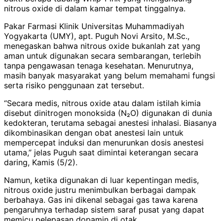
nitrous oxide di dalam kamar tempat tinggalnya.
Pakar Farmasi Klinik Universitas Muhammadiyah
Yogyakarta (UMY), apt. Puguh Novi Arsito, M.Sc.,
menegaskan bahwa nitrous oxide bukanlah zat yang
aman untuk digunakan secara sembarangan, terlebih
tanpa pengawasan tenaga kesehatan. Menurutnya,
masih banyak masyarakat yang belum memahami fungsi
serta risiko penggunaan zat tersebut.
“Secara medis, nitrous oxide atau dalam istilah kimia
disebut dinitrogen monoksida (N₂O) digunakan di dunia
kedokteran, terutama sebagai anestesi inhalasi. Biasanya
dikombinasikan dengan obat anestesi lain untuk
mempercepat induksi dan menurunkan dosis anestesi
utama,” jelas Puguh saat dimintai keterangan secara
daring, Kamis (5/2).
Namun, ketika digunakan di luar kepentingan medis,
nitrous oxide justru menimbulkan berbagai dampak
berbahaya. Gas ini dikenal sebagai gas tawa karena
pengaruhnya terhadap sistem saraf pusat yang dapat
memicu pelepasan dopamin di otak.