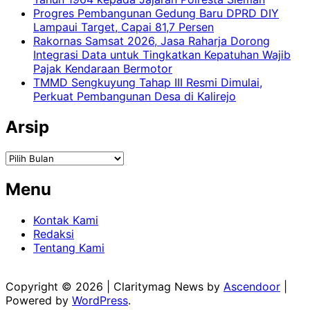
Progres Pembangunan Gedung Baru DPRD DIY
Lampaui Target, Capai 81,7 Persen
Rakornas Samsat 2026, Jasa Raharja Dorong
Integrasi Data untuk Tingkatkan Kepatuhan Wajib
Pajak Kendaraan Bermotor
TMMD Sengkuyung Tahap III Resmi Dimulai,
Perkuat Pembangunan Desa di Kalirejo
Arsip
Arsip
Menu
Kontak Kami
Redaksi
Tentang Kami
Copyright © 2026
| Claritymag News by
Ascendoor
|
Powered by
WordPress
.