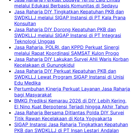
melalui Edukasi Berbasis Komunitas di Sedayu
Jasa Raharja DIY Tingkatkan Kepatuhan PKB dan
SWDKLLJ melalui SIGAP Instansi di PT Kala Prana
Konsultan
Jasa Raharja DIY Dorong Kepatuhan PKB dan
SWDKLLJ melalui SIGAP Instansi di PT Integrasi
Teknologi Unggas
Jasa Raharja, POLRI, dan KPPD Perkuat Sinergi
melalui Rapat Koordinasi SAMSAT Kulon Progo
Jasa Raharja DIY Lakukan Survei Ahli Waris Korban
Kecelakaan di Gunungkidul
Jasa Raharja DIY Perkuat Kepatuhan PKB dan
SWDKLLJ Lewat Program SIGAP Instansi di Unisi
Edu Medika
Pertumbuhan Kinerja Perkuat Layanan Jasa Raharja
bagi Masyarakat
BMKG Prediksi Kemarau 2026 di DIY Lebih Kering,
El Nino Kuat Berpotensi Terjadi hingga Akhir Tahun
Jasa Raharja Bersama Ditlantas Polda DIY Survei
Titik Rawan Kecelakaan di Kota Yogyakarta
SIGAP Instansi Jasa Raharja Tingkatkan Kepatuhan
PKB dan SWDKLLJ di PT Insan Lestari Andalan