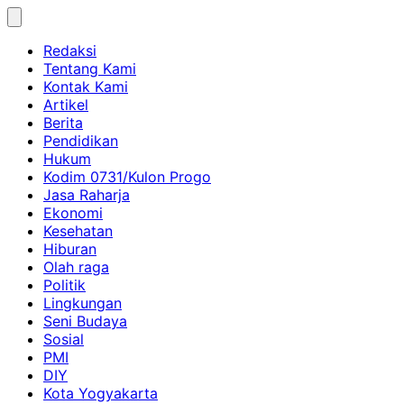
Skip
to
Redaksi
content
Tentang Kami
Kontak Kami
Artikel
Berita
Pendidikan
Hukum
Kodim 0731/Kulon Progo
Jasa Raharja
Ekonomi
Kesehatan
Hiburan
Olah raga
Politik
Lingkungan
Seni Budaya
Sosial
PMI
DIY
Kota Yogyakarta