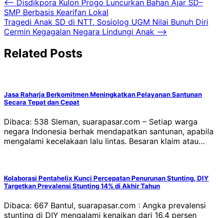
Navigasi
⟵
Disdikpora Kulon Progo Luncurkan Bahan Ajar SD–
SMP Berbasis Kearifan Lokal
pos
Tragedi Anak SD di NTT, Sosiolog UGM Nilai Bunuh Diri
Cermin Kegagalan Negara Lindungi Anak
⟶
Related Posts
Jasa Raharja Berkomitmen Meningkatkan Pelayanan Santunan
Secara Tepat dan Cepat
Dibaca: 538 Sleman, suarapasar.com – Setiap warga
negara Indonesia berhak mendapatkan santunan, apabila
mengalami kecelakaan lalu lintas. Besaran klaim atau…
Kolaborasi Pentahelix Kunci Percepatan Penurunan Stunting, DIY
Targetkan Prevalensi Stunting 14% di Akhir Tahun
Dibaca: 667 Bantul, suarapasar.com : Angka prevalensi
stunting di DIY mengalami kenaikan dari 16,4 persen