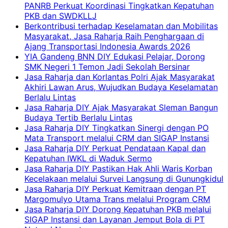
PANRB Perkuat Koordinasi Tingkatkan Kepatuhan
PKB dan SWDKLLJ
Berkontribusi terhadap Keselamatan dan Mobilitas
Masyarakat, Jasa Raharja Raih Penghargaan di
Ajang Transportasi Indonesia Awards 2026
YIA Gandeng BNN DIY Edukasi Pelajar, Dorong
SMK Negeri 1 Temon Jadi Sekolah Bersinar
Jasa Raharja dan Korlantas Polri Ajak Masyarakat
Akhiri Lawan Arus, Wujudkan Budaya Keselamatan
Berlalu Lintas
Jasa Raharja DIY Ajak Masyarakat Sleman Bangun
Budaya Tertib Berlalu Lintas
Jasa Raharja DIY Tingkatkan Sinergi dengan PO
Mata Transport melalui CRM dan SIGAP Instansi
Jasa Raharja DIY Perkuat Pendataan Kapal dan
Kepatuhan IWKL di Waduk Sermo
Jasa Raharja DIY Pastikan Hak Ahli Waris Korban
Kecelakaan melalui Survei Langsung di Gunungkidul
Jasa Raharja DIY Perkuat Kemitraan dengan PT
Margomulyo Utama Trans melalui Program CRM
Jasa Raharja DIY Dorong Kepatuhan PKB melalui
SIGAP Instansi dan Layanan Jemput Bola di PT