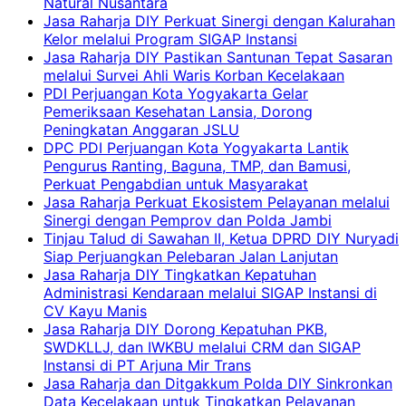
Natural Nusantara
Jasa Raharja DIY Perkuat Sinergi dengan Kalurahan
Kelor melalui Program SIGAP Instansi
Jasa Raharja DIY Pastikan Santunan Tepat Sasaran
melalui Survei Ahli Waris Korban Kecelakaan
PDI Perjuangan Kota Yogyakarta Gelar
Pemeriksaan Kesehatan Lansia, Dorong
Peningkatan Anggaran JSLU
DPC PDI Perjuangan Kota Yogyakarta Lantik
Pengurus Ranting, Baguna, TMP, dan Bamusi,
Perkuat Pengabdian untuk Masyarakat
Jasa Raharja Perkuat Ekosistem Pelayanan melalui
Sinergi dengan Pemprov dan Polda Jambi
Tinjau Talud di Sawahan II, Ketua DPRD DIY Nuryadi
Siap Perjuangkan Pelebaran Jalan Lanjutan
Jasa Raharja DIY Tingkatkan Kepatuhan
Administrasi Kendaraan melalui SIGAP Instansi di
CV Kayu Manis
Jasa Raharja DIY Dorong Kepatuhan PKB,
SWDKLLJ, dan IWKBU melalui CRM dan SIGAP
Instansi di PT Arjuna Mir Trans
Jasa Raharja dan Ditgakkum Polda DIY Sinkronkan
Data Kecelakaan untuk Tingkatkan Pelayanan