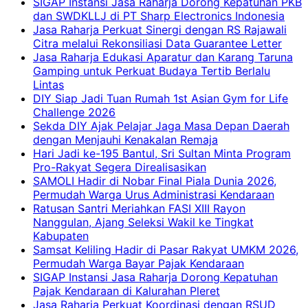
SIGAP Instansi Jasa Raharja Dorong Kepatuhan PKB
dan SWDKLLJ di PT Sharp Electronics Indonesia
Jasa Raharja Perkuat Sinergi dengan RS Rajawali
Citra melalui Rekonsiliasi Data Guarantee Letter
Jasa Raharja Edukasi Aparatur dan Karang Taruna
Gamping untuk Perkuat Budaya Tertib Berlalu
Lintas
DIY Siap Jadi Tuan Rumah 1st Asian Gym for Life
Challenge 2026
Sekda DIY Ajak Pelajar Jaga Masa Depan Daerah
dengan Menjauhi Kenakalan Remaja
Hari Jadi ke-195 Bantul, Sri Sultan Minta Program
Pro-Rakyat Segera Direalisasikan
SAMOLI Hadir di Nobar Final Piala Dunia 2026,
Permudah Warga Urus Administrasi Kendaraan
Ratusan Santri Meriahkan FASI XIII Rayon
Nanggulan, Ajang Seleksi Wakil ke Tingkat
Kabupaten
Samsat Keliling Hadir di Pasar Rakyat UMKM 2026,
Permudah Warga Bayar Pajak Kendaraan
SIGAP Instansi Jasa Raharja Dorong Kepatuhan
Pajak Kendaraan di Kalurahan Pleret
Jasa Raharja Perkuat Koordinasi dengan RSUD