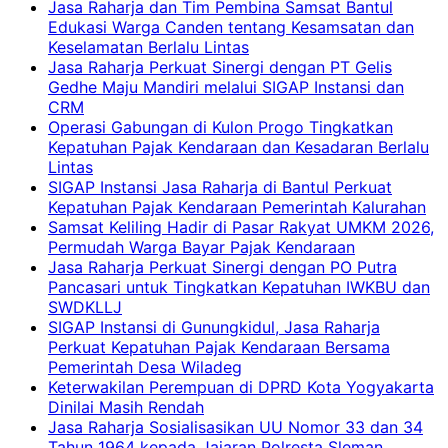
Jasa Raharja dan Tim Pembina Samsat Bantul
Edukasi Warga Canden tentang Kesamsatan dan
Keselamatan Berlalu Lintas
Jasa Raharja Perkuat Sinergi dengan PT Gelis
Gedhe Maju Mandiri melalui SIGAP Instansi dan
CRM
Operasi Gabungan di Kulon Progo Tingkatkan
Kepatuhan Pajak Kendaraan dan Kesadaran Berlalu
Lintas
SIGAP Instansi Jasa Raharja di Bantul Perkuat
Kepatuhan Pajak Kendaraan Pemerintah Kalurahan
Samsat Keliling Hadir di Pasar Rakyat UMKM 2026,
Permudah Warga Bayar Pajak Kendaraan
Jasa Raharja Perkuat Sinergi dengan PO Putra
Pancasari untuk Tingkatkan Kepatuhan IWKBU dan
SWDKLLJ
SIGAP Instansi di Gunungkidul, Jasa Raharja
Perkuat Kepatuhan Pajak Kendaraan Bersama
Pemerintah Desa Wiladeg
Keterwakilan Perempuan di DPRD Kota Yogyakarta
Dinilai Masih Rendah
Jasa Raharja Sosialisasikan UU Nomor 33 dan 34
Tahun 1964 kepada Jajaran Polresta Sleman