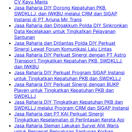
CV Kayu Manis
Jasa Raharja DIY Dorong Kepatuhan PKB,
SWDKLLJ, dan IWKBU melalui CRM dan SIGAP
Instansi di PT Arjuna Mir Trans
Jasa Raharja dan Ditgakkum Polda DIY Sinkronkan
Data Kecelakaan untuk Tingkatkan Pelayanan
Santunan
Jasa Raharja dan Ditlantas Polda DIY Perkuat
Sinergi Lewat Forum Komunikasi Lalu Lintas
Jasa Raharja DIY Perkuat Sinergi dengan PT Astro
Transport Tingkatkan Kepatuhan PKB, SWDKLLJ,
dan IWKBU
Jasa Raharja DIY Perkuat Program SIGAP Instansi
untuk Tingkatkan Kepatuhan PKB dan SWDKLLJ
Jasa Raharja DIY Perkuat Sinergi dengan BUKP
Playen untuk Tingkatkan Kepatuhan PKB dan
SWDKLLJ
Jasa Raharja DIY Tingkatkan Kepatuhan PKB dan
SWDKLLJ melalui Program CRM dan SIGAP Instansi
Jasa Raharja dan PT KAI Perkuat Sinergi
Tingkatkan Keselamatan di Perlintasan Kereta Api
Jasa Raharja Sleman Lakukan Survei Ahli Waris
untuk Percepat Penyaluran Santunan Korban