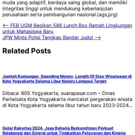
muda yang adaptif, berdaya saing global, dan memiliki
integritas tinggi untuk mendukung keberlanjutan
perusahaan serta pembangunan nasional.(ags,prg)
Navigasi
⟵
FEB UGM Bagikan 586 Lunch Box Ramah Lingkungan
untuk Mahasiswa Baru
pos
JPW Minta Polisi Tangkap Bandar Judol
⟶
Related Posts
Jumlah Kunjungan, Spending Money, Length Of Stay Wisatawan di
Kota Yogyakarta Selama Libur Nataru Lampaui Target
Dibaca: 805 Yogyakarta, suarapasar.com – Dinas
Pariwisata Kota Yogyakarta mencatat pergerakan wisata
di Kota Yogyakarta selama libur tahun baru 2023-2024…
Gelar Rakortas 2024, Jasa Raharja Berkomitmen Perkuat
Kolaborasi dan Sinergi untuk Tingkatkan Pelayanan dan Kinerja