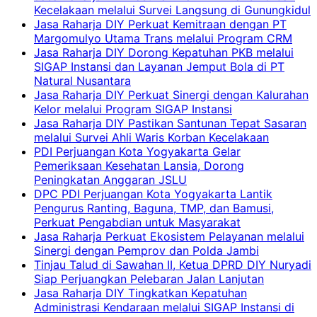
Kecelakaan melalui Survei Langsung di Gunungkidul
Jasa Raharja DIY Perkuat Kemitraan dengan PT
Margomulyo Utama Trans melalui Program CRM
Jasa Raharja DIY Dorong Kepatuhan PKB melalui
SIGAP Instansi dan Layanan Jemput Bola di PT
Natural Nusantara
Jasa Raharja DIY Perkuat Sinergi dengan Kalurahan
Kelor melalui Program SIGAP Instansi
Jasa Raharja DIY Pastikan Santunan Tepat Sasaran
melalui Survei Ahli Waris Korban Kecelakaan
PDI Perjuangan Kota Yogyakarta Gelar
Pemeriksaan Kesehatan Lansia, Dorong
Peningkatan Anggaran JSLU
DPC PDI Perjuangan Kota Yogyakarta Lantik
Pengurus Ranting, Baguna, TMP, dan Bamusi,
Perkuat Pengabdian untuk Masyarakat
Jasa Raharja Perkuat Ekosistem Pelayanan melalui
Sinergi dengan Pemprov dan Polda Jambi
Tinjau Talud di Sawahan II, Ketua DPRD DIY Nuryadi
Siap Perjuangkan Pelebaran Jalan Lanjutan
Jasa Raharja DIY Tingkatkan Kepatuhan
Administrasi Kendaraan melalui SIGAP Instansi di