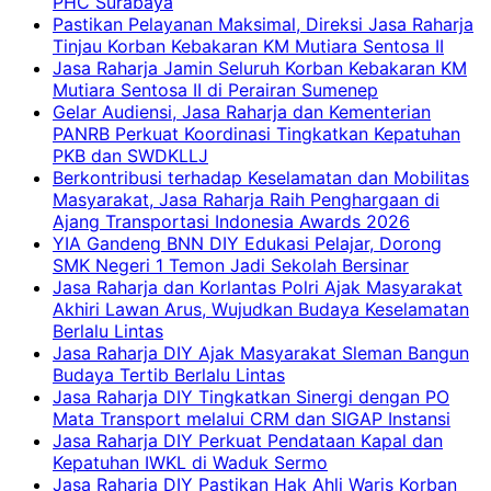
PHC Surabaya
Pastikan Pelayanan Maksimal, Direksi Jasa Raharja
Tinjau Korban Kebakaran KM Mutiara Sentosa II
Jasa Raharja Jamin Seluruh Korban Kebakaran KM
Mutiara Sentosa II di Perairan Sumenep
Gelar Audiensi, Jasa Raharja dan Kementerian
PANRB Perkuat Koordinasi Tingkatkan Kepatuhan
PKB dan SWDKLLJ
Berkontribusi terhadap Keselamatan dan Mobilitas
Masyarakat, Jasa Raharja Raih Penghargaan di
Ajang Transportasi Indonesia Awards 2026
YIA Gandeng BNN DIY Edukasi Pelajar, Dorong
SMK Negeri 1 Temon Jadi Sekolah Bersinar
Jasa Raharja dan Korlantas Polri Ajak Masyarakat
Akhiri Lawan Arus, Wujudkan Budaya Keselamatan
Berlalu Lintas
Jasa Raharja DIY Ajak Masyarakat Sleman Bangun
Budaya Tertib Berlalu Lintas
Jasa Raharja DIY Tingkatkan Sinergi dengan PO
Mata Transport melalui CRM dan SIGAP Instansi
Jasa Raharja DIY Perkuat Pendataan Kapal dan
Kepatuhan IWKL di Waduk Sermo
Jasa Raharja DIY Pastikan Hak Ahli Waris Korban