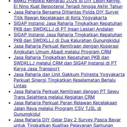
BMKG Prediksi Kemarau 2026 di DIY Lebih Kering,
El Nino Kuat Berpotensi Terjadi hingga Akhir Tahun
Jasa Raharja Bersama Ditlantas Polda DIY Survei
Titik Rawan Kecelakaan di Kota Yogyakarta
SIGAP Instansi Jasa Raharja Tingkatkan Kepatuhan
PKB dan SWDKLLJ di PT Insan Lestari Andalan
SIGAP Instansi Jasa Raharja Tingkatkan Kepatuhan
PKB dan SWDKLLJ di Dua Kalurahan Gunungkidul
Jasa Raharja Perkuat Kemitraan dengan Koperasi
Angkutan Umum Abadi melalui Program CRM
Jasa Raharja Tingkatkan Kepatuhan PKB dan
SWDKLLJ melalui CRM dan SIGAP Instansi di PT
Karya Jasa Transport
Jasa Raharja dan Unit Gakkum Polresta Yogyakarta
Perkuat Sinergi Tingkatkan Keselamatan Berlalu
Lintas
Jasa Raharja Perkuat Kemitraan dengan PT Sewu
Trans Sejahtera melalui Kegiatan CRM
Jasa Raharja Perkuat Peran Relawan Kecelakaan
Jalan Raya melalui Program CSV TJSL di
Gunungkidul
Jasa Raharja DIY Gelar Day 2 Survey Pasca Bayar
untuk Tingkatkan Kualitas Pelayanan Santunan