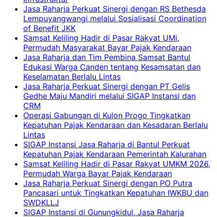
Jasa Raharja Perkuat Sinergi dengan RS Bethesda
Lempuyangwangi melalui Sosialisasi Coordination
of Benefit JKK
Samsat Keliling Hadir di Pasar Rakyat UMi,
Permudah Masyarakat Bayar Pajak Kendaraan
Jasa Raharja dan Tim Pembina Samsat Bantul
Edukasi Warga Canden tentang Kesamsatan dan
Keselamatan Berlalu Lintas
Jasa Raharja Perkuat Sinergi dengan PT Gelis
Gedhe Maju Mandiri melalui SIGAP Instansi dan
CRM
Operasi Gabungan di Kulon Progo Tingkatkan
Kepatuhan Pajak Kendaraan dan Kesadaran Berlalu
Lintas
SIGAP Instansi Jasa Raharja di Bantul Perkuat
Kepatuhan Pajak Kendaraan Pemerintah Kalurahan
Samsat Keliling Hadir di Pasar Rakyat UMKM 2026,
Permudah Warga Bayar Pajak Kendaraan
Jasa Raharja Perkuat Sinergi dengan PO Putra
Pancasari untuk Tingkatkan Kepatuhan IWKBU dan
SWDKLLJ
SIGAP Instansi di Gunungkidul, Jasa Raharja