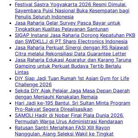
Festival Sastra Yogyakarta 2026 Resmi Dimulai,
Sayembara Puisi Nasional Buka Kesempatan bagi
Penulis Seluruh Indonesia
Jasa Raharja Gelar Survey Pasca Bayar untuk
Tingkatkan Kualitas Pelayanan Santunan
SIGAP Instansi Jasa Raharja Dorong Kepatuhan PKB
dan SWDKLLJ di PT Sharp Electronics Indonesia
Jasa Raharja Perkuat Sinergi dengan RS Rajawali
Citra melalui Rekonsiliasi Data Guarantee Letter
Jasa Raharja Edukasi Aparatur dan Karang Taruna
Gamping untuk Perkuat Budaya Tertib Berlalu
Lintas
DIY Siap Jadi Tuan Rumah 1st Asian Gym for Life
Challenge 2026
Sekda DIY Ajak Pelajar Jaga Masa Depan Daerah
dengan Menjauhi Kenakalan Remaja
Hari Jadi ke-195 Bantul, Sri Sultan Minta Program
Pro-Rakyat Segera Direalisasikan
SAMOLI Hadir di Nobar Final Piala Dunia 2026,
Permudah Warga Urus Administrasi Kendaraan
Ratusan Santri Meriahkan FASI XIII Rayon
Nanggulan, Ajang Seleksi Wakil ke Tingkat