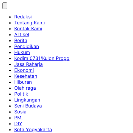
Skip
to
Redaksi
content
Tentang Kami
Kontak Kami
Artikel
Berita
Pendidikan
Hukum
Kodim 0731/Kulon Progo
Jasa Raharja
Ekonomi
Kesehatan
Hiburan
Olah raga
Politik
Lingkungan
Seni Budaya
Sosial
PMI
DIY
Kota Yogyakarta