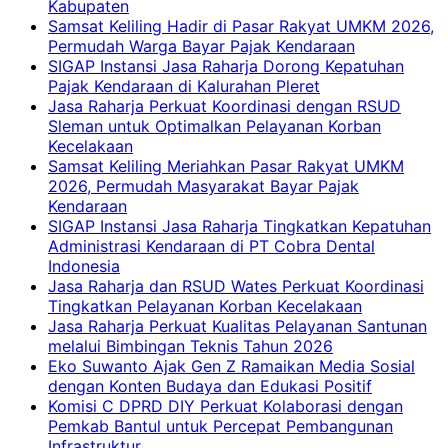
Kabupaten
Samsat Keliling Hadir di Pasar Rakyat UMKM 2026,
Permudah Warga Bayar Pajak Kendaraan
SIGAP Instansi Jasa Raharja Dorong Kepatuhan
Pajak Kendaraan di Kalurahan Pleret
Jasa Raharja Perkuat Koordinasi dengan RSUD
Sleman untuk Optimalkan Pelayanan Korban
Kecelakaan
Samsat Keliling Meriahkan Pasar Rakyat UMKM
2026, Permudah Masyarakat Bayar Pajak
Kendaraan
SIGAP Instansi Jasa Raharja Tingkatkan Kepatuhan
Administrasi Kendaraan di PT Cobra Dental
Indonesia
Jasa Raharja dan RSUD Wates Perkuat Koordinasi
Tingkatkan Pelayanan Korban Kecelakaan
Jasa Raharja Perkuat Kualitas Pelayanan Santunan
melalui Bimbingan Teknis Tahun 2026
Eko Suwanto Ajak Gen Z Ramaikan Media Sosial
dengan Konten Budaya dan Edukasi Positif
Komisi C DPRD DIY Perkuat Kolaborasi dengan
Pemkab Bantul untuk Percepat Pembangunan
Infrastruktur