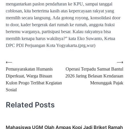
mengantarkan paslon pendaftaran ke KPU, sampai tanggal
coblosan, kita berterima kasih atas kepercayaan rakyat yang
memilih secara langsung. Ada gotong royong, konsolidasi door
to door, kader bergerak dari rumah ke rumah, anggota fraksi
bertemu warganya, partisipasi besar. Kalau rakyatnya bisa
memilih kenapa harus wakilnya?” kata Eko Suwanto, Ketua
DPC PDI Perjuangan Kota Yogyakarta.(prg,wur)
Navigasi
⟵
⟶
Pemasyarakatan Humanis
Operasi Terpadu Samsat Bantul
pos
Diperkuat, Warga Binaan
2026 Jaring Belasan Kendaraan
Kulon Progo Terlibat Kegiatan
Menunggak Pajak
Sosial
Related Posts
Mahasiswa UGM Olah Ampas Kopi Jadi Briket Ramah