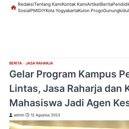
Skip
Redaksi
Tentang Kami
Kontak Kami
Artikel
Berita
Pendidi
to
Sosial
PMI
DIY
Kota Yogyakarta
Kulon Progo
Gunungkidul
content
BERITA
JASA RAHARJA
Gelar Program Kampus Pe
Lintas, Jasa Raharja dan K
Mahasiswa Jadi Agen Ke
admin
12 Agustus 2023