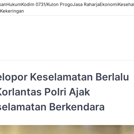
kan
Hukum
Kodim 0731/Kulon Progo
Jasa Raharja
Ekonomi
Keseha
Kekeringan
lopor Keselamatan Berlalu
orlantas Polri Ajak
selamatan Berkendara