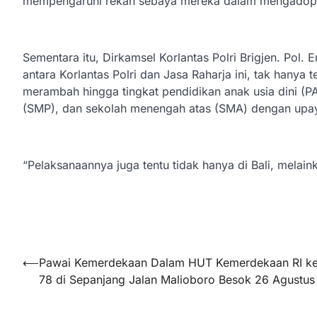
mempengaruhi rekan sebaya mereka dalam mengadopsi
Sementara itu, Dirkamsel Korlantas Polri Brigjen. Pol.
antara Korlantas Polri dan Jasa Raharja ini, tak hanya 
merambah hingga tingkat pendidikan anak usia dini (
(SMP), dan sekolah menengah atas (SMA) dengan upaya
“Pelaksanaannya juga tentu tidak hanya di Bali, melaink
Navigasi
⟵
Pawai Kemerdekaan Dalam HUT Kemerdekaan RI k
78 di Sepanjang Jalan Malioboro Besok 26 Agustus
pos