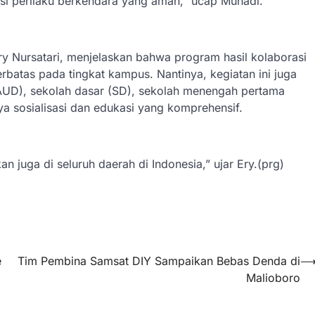
 perilaku berkendara yang aman,” ucap Munadi.
 Ery Nursatari, menjelaskan bahwa program hasil kolaborasi
terbatas pada tingkat kampus. Nantinya, kegiatan ini juga
PAUD), sekolah dasar (SD), sekolah menengah pertama
 sosialisasi dan edukasi yang komprehensif.
an juga di seluruh daerah di Indonesia,” ujar Ery.(prg)
e
Tim Pembina Samsat DIY Sampaikan Bebas Denda di
Malioboro