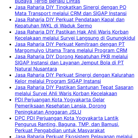
Budaya Tertib Berlalu Lintas
Jasa Raharja DIY Tingkatkan Sinergi dengan PO
Mata Transport melalui CRM dan SIGAP Instansi
Jasa Raharja DIY Perkuat Pendataan Kapal dan
Kepatuhan IWKL di Waduk Sermo
Jasa Raharja DIY Pastikan Hak Ahli Waris Korban
Kecelakaan melalui Survei Langsung di Gunungkidul
Jasa Raharja DIY Perkuat Kemitraan dengan PT
Margomulyo Utama Trans melalui Program CRM
Jasa Raharja DIY Dorong Kepatuhan PKB melalui
SIGAP Instansi dan Layanan Jemput Bola di PT
Natural Nusantara
Jasa Raharja DIY Perkuat Sinergi dengan Kalurahan
Kelor melalui Program SIGAP Instansi
Jasa Raharja DIY Pastikan Santunan Tepat Sasaran
melalui Survei Ahli Waris Korban Kecelakaan
PDI Perjuangan Kota Yogyakarta Gelar
Pemeriksaan Kesehatan Lansia, Dorong
Peningkatan Anggaran JSLU
DPC PDI Perjuangan Kota Yogyakarta Lantik
Pengurus Ranting, Baguna, TMP, dan Bamusi,
Perkuat Pengabdian untuk Masyarakat
Jasa Raharja Perkuat Ekosistem Pelayanan melalui