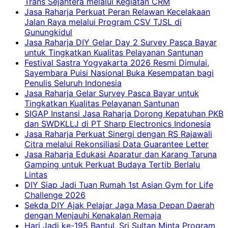
Trans Sejahtera melalui Kegiatan CRM
Jasa Raharja Perkuat Peran Relawan Kecelakaan
Jalan Raya melalui Program CSV TJSL di
Gunungkidul
Jasa Raharja DIY Gelar Day 2 Survey Pasca Bayar
untuk Tingkatkan Kualitas Pelayanan Santunan
Festival Sastra Yogyakarta 2026 Resmi Dimulai,
Sayembara Puisi Nasional Buka Kesempatan bagi
Penulis Seluruh Indonesia
Jasa Raharja Gelar Survey Pasca Bayar untuk
Tingkatkan Kualitas Pelayanan Santunan
SIGAP Instansi Jasa Raharja Dorong Kepatuhan PKB
dan SWDKLLJ di PT Sharp Electronics Indonesia
Jasa Raharja Perkuat Sinergi dengan RS Rajawali
Citra melalui Rekonsiliasi Data Guarantee Letter
Jasa Raharja Edukasi Aparatur dan Karang Taruna
Gamping untuk Perkuat Budaya Tertib Berlalu
Lintas
DIY Siap Jadi Tuan Rumah 1st Asian Gym for Life
Challenge 2026
Sekda DIY Ajak Pelajar Jaga Masa Depan Daerah
dengan Menjauhi Kenakalan Remaja
Hari Jadi ke-195 Bantul, Sri Sultan Minta Program