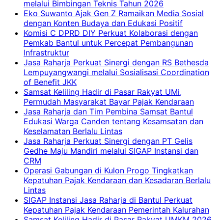
melalui Bimbingan Teknis Tahun 2026
Eko Suwanto Ajak Gen Z Ramaikan Media Sosial
dengan Konten Budaya dan Edukasi Positif
Komisi C DPRD DIY Perkuat Kolaborasi dengan
Pemkab Bantul untuk Percepat Pembangunan
Infrastruktur
Jasa Raharja Perkuat Sinergi dengan RS Bethesda
Lempuyangwangi melalui Sosialisasi Coordination
of Benefit JKK
Samsat Keliling Hadir di Pasar Rakyat UMi,
Permudah Masyarakat Bayar Pajak Kendaraan
Jasa Raharja dan Tim Pembina Samsat Bantul
Edukasi Warga Canden tentang Kesamsatan dan
Keselamatan Berlalu Lintas
Jasa Raharja Perkuat Sinergi dengan PT Gelis
Gedhe Maju Mandiri melalui SIGAP Instansi dan
CRM
Operasi Gabungan di Kulon Progo Tingkatkan
Kepatuhan Pajak Kendaraan dan Kesadaran Berlalu
Lintas
SIGAP Instansi Jasa Raharja di Bantul Perkuat
Kepatuhan Pajak Kendaraan Pemerintah Kalurahan
Samsat Keliling Hadir di Pasar Rakyat UMKM 2026,