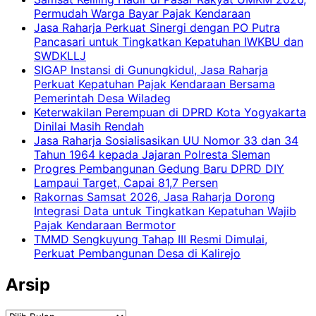
Permudah Warga Bayar Pajak Kendaraan
Jasa Raharja Perkuat Sinergi dengan PO Putra
Pancasari untuk Tingkatkan Kepatuhan IWKBU dan
SWDKLLJ
SIGAP Instansi di Gunungkidul, Jasa Raharja
Perkuat Kepatuhan Pajak Kendaraan Bersama
Pemerintah Desa Wiladeg
Keterwakilan Perempuan di DPRD Kota Yogyakarta
Dinilai Masih Rendah
Jasa Raharja Sosialisasikan UU Nomor 33 dan 34
Tahun 1964 kepada Jajaran Polresta Sleman
Progres Pembangunan Gedung Baru DPRD DIY
Lampaui Target, Capai 81,7 Persen
Rakornas Samsat 2026, Jasa Raharja Dorong
Integrasi Data untuk Tingkatkan Kepatuhan Wajib
Pajak Kendaraan Bermotor
TMMD Sengkuyung Tahap III Resmi Dimulai,
Perkuat Pembangunan Desa di Kalirejo
Arsip
Arsip