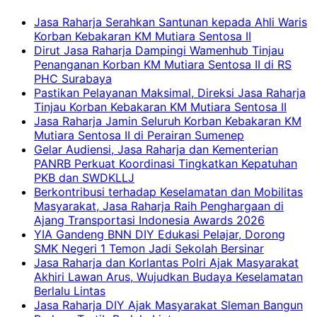
Jasa Raharja Serahkan Santunan kepada Ahli Waris
Korban Kebakaran KM Mutiara Sentosa II
Dirut Jasa Raharja Dampingi Wamenhub Tinjau
Penanganan Korban KM Mutiara Sentosa II di RS
PHC Surabaya
Pastikan Pelayanan Maksimal, Direksi Jasa Raharja
Tinjau Korban Kebakaran KM Mutiara Sentosa II
Jasa Raharja Jamin Seluruh Korban Kebakaran KM
Mutiara Sentosa II di Perairan Sumenep
Gelar Audiensi, Jasa Raharja dan Kementerian
PANRB Perkuat Koordinasi Tingkatkan Kepatuhan
PKB dan SWDKLLJ
Berkontribusi terhadap Keselamatan dan Mobilitas
Masyarakat, Jasa Raharja Raih Penghargaan di
Ajang Transportasi Indonesia Awards 2026
YIA Gandeng BNN DIY Edukasi Pelajar, Dorong
SMK Negeri 1 Temon Jadi Sekolah Bersinar
Jasa Raharja dan Korlantas Polri Ajak Masyarakat
Akhiri Lawan Arus, Wujudkan Budaya Keselamatan
Berlalu Lintas
Jasa Raharja DIY Ajak Masyarakat Sleman Bangun