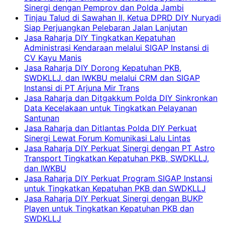
Sinergi dengan Pemprov dan Polda Jambi
Tinjau Talud di Sawahan II, Ketua DPRD DIY Nuryadi
Siap Perjuangkan Pelebaran Jalan Lanjutan
Jasa Raharja DIY Tingkatkan Kepatuhan
Administrasi Kendaraan melalui SIGAP Instansi di
CV Kayu Manis
Jasa Raharja DIY Dorong Kepatuhan PKB,
SWDKLLJ, dan IWKBU melalui CRM dan SIGAP
Instansi di PT Arjuna Mir Trans
Jasa Raharja dan Ditgakkum Polda DIY Sinkronkan
Data Kecelakaan untuk Tingkatkan Pelayanan
Santunan
Jasa Raharja dan Ditlantas Polda DIY Perkuat
Sinergi Lewat Forum Komunikasi Lalu Lintas
Jasa Raharja DIY Perkuat Sinergi dengan PT Astro
Transport Tingkatkan Kepatuhan PKB, SWDKLLJ,
dan IWKBU
Jasa Raharja DIY Perkuat Program SIGAP Instansi
untuk Tingkatkan Kepatuhan PKB dan SWDKLLJ
Jasa Raharja DIY Perkuat Sinergi dengan BUKP
Playen untuk Tingkatkan Kepatuhan PKB dan
SWDKLLJ