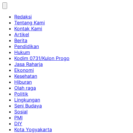
Skip
to
Redaksi
content
Tentang Kami
Kontak Kami
Artikel
Berita
Pendidikan
Hukum
Kodim 0731/Kulon Progo
Jasa Raharja
Ekonomi
Kesehatan
Hiburan
Olah raga
Politik
Lingkungan
Seni Budaya
Sosial
PMI
DIY
Kota Yogyakarta