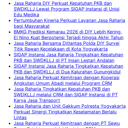
Jasa Raharja DIY Perkuat Kepatuhan PKB dan
SWDKLLJ Lewat Program SIGAP Instansi di Unisi
Edu Medika
Pertumbuhan Kinerja Perkuat Layanan Jasa Raharja
bagi Masyarakat
BMKG Prediksi Kemarau 2026 di DIY Lebih Kering,
El Nino Kuat Berpotensi Terjadi hingga Akhir Tahun
Jasa Raharja Bersama Ditlantas Polda DIY Survei
Titik Rawan Kecelakaan di Kota Yogyakarta
SIGAP Instansi Jasa Raharja Tingkatkan Kepatuhan
PKB dan SWDKLLJ di PT Insan Lestari Andalan
SIGAP Instansi Jasa Raharja Tingkatkan Kepatuhan
PKB dan SWDKLLJ di Dua Kalurahan Gunungkidul
Jasa Raharja Perkuat Kemitraan dengan Koperasi
Angkutan Umum Abadi melalui Program CRM
Jasa Raharja Tingkatkan Kepatuhan PKB dan
SWDKLLJ melalui CRM dan SIGAP Instansi di PT
Karya Jasa Transport
Jasa Raharja dan Unit Gakkum Polresta Yogyakarta
Perkuat Sinergi Tingkatkan Keselamatan Berlalu
Lintas
Jasa Raharja Perkuat Kemitraan dengan PT Sewu