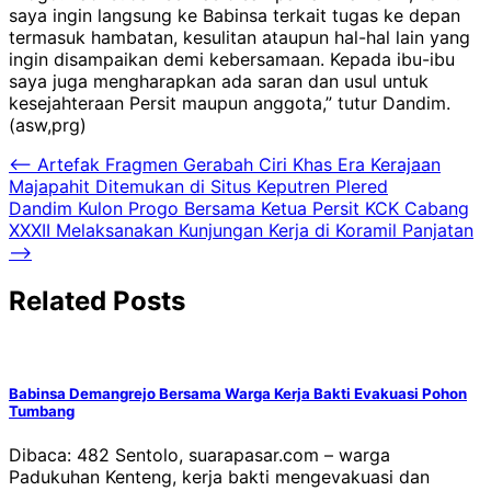
saya ingin langsung ke Babinsa terkait tugas ke depan
termasuk hambatan, kesulitan ataupun hal-hal lain yang
ingin disampaikan demi kebersamaan. Kepada ibu-ibu
saya juga mengharapkan ada saran dan usul untuk
kesejahteraan Persit maupun anggota,” tutur Dandim.
(asw,prg)
Navigasi
⟵
Artefak Fragmen Gerabah Ciri Khas Era Kerajaan
Majapahit Ditemukan di Situs Keputren Plered
pos
Dandim Kulon Progo Bersama Ketua Persit KCK Cabang
XXXII Melaksanakan Kunjungan Kerja di Koramil Panjatan
⟶
Related Posts
Babinsa Demangrejo Bersama Warga Kerja Bakti Evakuasi Pohon
Tumbang
Dibaca: 482 Sentolo, suarapasar.com – warga
Padukuhan Kenteng, kerja bakti mengevakuasi dan