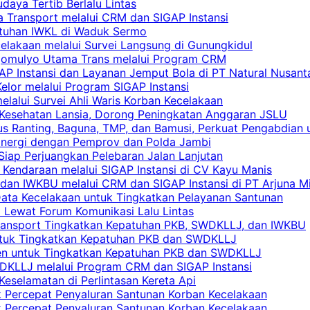
aya Tertib Berlalu Lintas
a Transport melalui CRM dan SIGAP Instansi
atuhan IWKL di Waduk Sermo
celakaan melalui Survei Langsung di Gunungkidul
rgomulyo Utama Trans melalui Program CRM
AP Instansi dan Layanan Jemput Bola di PT Natural Nusant
elor melalui Program SIGAP Instansi
elalui Survei Ahli Waris Korban Kecelakaan
 Kesehatan Lansia, Dorong Peningkatan Anggaran JSLU
s Ranting, Baguna, TMP, dan Bamusi, Perkuat Pengabdian 
Sinergi dengan Pemprov dan Polda Jambi
 Siap Perjuangkan Pelebaran Jalan Lanjutan
 Kendaraan melalui SIGAP Instansi di CV Kayu Manis
an IWKBU melalui CRM dan SIGAP Instansi di PT Arjuna Mi
Data Kecelakaan untuk Tingkatkan Pelayanan Santunan
i Lewat Forum Komunikasi Lalu Lintas
 Transport Tingkatkan Kepatuhan PKB, SWDKLLJ, dan IWKBU
untuk Tingkatkan Kepatuhan PKB dan SWDKLLJ
yen untuk Tingkatkan Kepatuhan PKB dan SWDKLLJ
DKLLJ melalui Program CRM dan SIGAP Instansi
Keselamatan di Perlintasan Kereta Api
uk Percepat Penyaluran Santunan Korban Kecelakaan
uk Percepat Penyaluran Santunan Korban Kecelakaan