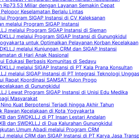
an Rp73,53 Miliar dengan Layanan Semakin Cepat
Pelopor Keselamatan Berlalu Lintas
lui Program SIGAP Instansi di CV Kaleksanan
n melalui Program SIGAP Instansi
LJ melalui Program SIGAP Instansi di Sleman
KLLJ melalui Program SIGAP Instansi di Gunungkidul
Yogyakarta untuk Optimalkan Pelayanan Korban Kecelakaan
DKLLJ melalui Kunjungan CRM dan SIGAP Instansi
amatan di Hari Anak Nasional
lui Edukasi Berbasis Komunitas di Sedayu
KLLJ melalui SIGAP Instansi di PT Kala Prana Konsultan
 melalui SIGAP Instansi di PT Integrasi Teknologi Ungga
lui Rapat Koordinasi SAMSAT Kulon Progo
Kecelakaan di Gunungkidul
LJ Lewat Program SIGAP Instansi di Unisi Edu Medika
bagi Masyarakat
Nino Kuat Berpotensi Terjadi hingga Akhir Tahun
tik Rawan Kecelakaan di Kota Yogyakarta
PKB dan SWDKLLJ di PT Insan Lestari Andalan
 PKB dan SWDKLLJ di Dua Kalurahan Gunungkidul
Angkutan Umum Abadi melalui Program CRM
 melalui CRM dan SIGAP Instansi di PT Karya Jasa Trans