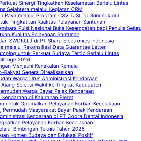
erkuat Sinergi Tingkatkan Keselamatan Berlalu Lintas
ns Sejahtera melalui Kegiatan CRM
an Raya melalui Program CSV TJSL di Gunungkidul
tuk Tingkatkan Kualitas Pelayanan Santunan
embara Puisi Nasional Buka Kesempatan bagi Penulis Selur
tkan Kualitas Pelayanan Santunan
dan SWDKLLJ di PT Sharp Electronics Indonesia
a melalui Rekonsiliasi Data Guarantee Letter
mping untuk Perkuat Budaya Tertib Berlalu Lintas
allenge 2026
ngan Menjauhi Kenakalan Remaja
ro-Rakyat Segera Direalisasikan
mudah Warga Urus Administrasi Kendaraan
 Ajang Seleksi Wakil ke Tingkat Kabupaten
 Permudah Warga Bayar Pajak Kendaraan
 Kendaraan di Kalurahan Pleret
an untuk Optimalkan Pelayanan Korban Kecelakaan
, Permudah Masyarakat Bayar Pajak Kendaraan
dministrasi Kendaraan di PT Cobra Dental Indonesia
ingkatkan Pelayanan Korban Kecelakaan
elalui Bimbingan Teknis Tahun 2026
gan Konten Budaya dan Edukasi Positif