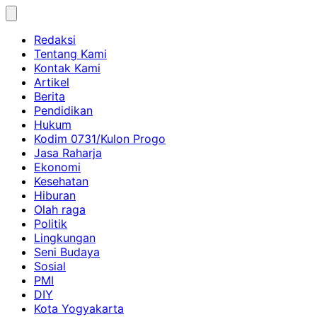
Skip
to
Redaksi
content
Tentang Kami
Kontak Kami
Artikel
Berita
Pendidikan
Hukum
Kodim 0731/Kulon Progo
Jasa Raharja
Ekonomi
Kesehatan
Hiburan
Olah raga
Politik
Lingkungan
Seni Budaya
Sosial
PMI
DIY
Kota Yogyakarta