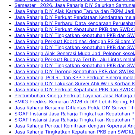
Semester I 2026, Jasa Raharja DIY Salurkan Santun
Jasa Raharja DIY Ajak Karang Taruna dan FKPM Jadi 
Jasa Raharja DIY Perkuat Pendataan Kendaraan mela
Jasa Raharja DIY Perbarui Data Kendaraan Perusahaa
Jasa Raharja DIY Perkuat Kepatuhan PKB dan SWDKL
Jasa Raharja DIY Tingkatkan Kepatuhan PKB dan SWD
Jasa Raharja Perkuat Koordinasi dengan RS Siloam 
Jasa Raharja DIY Tingkatkan Kepatuhan PKB dan SW
Jasa Raharja Ajak Generasi Muda Jadi Pelopor Kesel
Jasa Raharja Perkuat Budaya Tertib Lalu Lintas mela
Jasa Raharja DIY Tingkatkan Kepatuhan PKB dan SWD
Jasa Raharja DIY Dorong Kepatuhan PKB dan SWDKLLJ
Jasa Raharja, POLRI, dan KPPD Perkuat Sinergi mela
Jasa Raharja DIY Lakukan Survei Ahli Waris Korban 
Jasa Raharja DIY Perkuat Kepatuhan PKB dan SWDKL
Pertumbuhan Kinerja Perkuat Layanan Jasa Raharja 
BMKG Prediksi Kemarau 2026 di DIY Lebih Kering, El 
Jasa Raharja Bersama Ditlantas Polda DIY Survei Ti
SIGAP Instansi Jasa Raharja Tingkatkan Kepatuhan 
SIGAP Instansi Jasa Raharja Tingkatkan Kepatuhan
Jasa Raharja Perkuat Kemitraan dengan Koperasi 
Jasa Raharja Tingkatkan Kepatuhan PKB dan SWDKLLJ