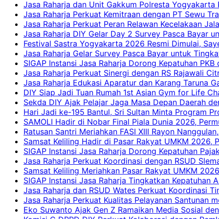
Jasa Raharja dan Unit Gakkum Polresta Yogyakarta P
Jasa Raharja Perkuat Kemitraan dengan PT Sewu Tra
Jasa Raharja Perkuat Peran Relawan Kecelakaan Jal
Jasa Raharja DIY Gelar Day 2 Survey Pasca Bayar un
Festival Sastra Yogyakarta 2026 Resmi Dimulai, Say
Jasa Raharja Gelar Survey Pasca Bayar untuk Tingka
SIGAP Instansi Jasa Raharja Dorong Kepatuhan PKB 
Jasa Raharja Perkuat Sinergi dengan RS Rajawali Citr
Jasa Raharja Edukasi Aparatur dan Karang Taruna Ga
DIY Siap Jadi Tuan Rumah 1st Asian Gym for Life Ch
Sekda DIY Ajak Pelajar Jaga Masa Depan Daerah de
Hari Jadi ke-195 Bantul, Sri Sultan Minta Program P
SAMOLI Hadir di Nobar Final Piala Dunia 2026, Per
Ratusan Santri Meriahkan FASI XIII Rayon Nanggulan,
Samsat Keliling Hadir di Pasar Rakyat UMKM 2026,
SIGAP Instansi Jasa Raharja Dorong Kepatuhan Pajak
Jasa Raharja Perkuat Koordinasi dengan RSUD Slem
Samsat Keliling Meriahkan Pasar Rakyat UMKM 2026
SIGAP Instansi Jasa Raharja Tingkatkan Kepatuhan A
Jasa Raharja dan RSUD Wates Perkuat Koordinasi T
Jasa Raharja Perkuat Kualitas Pelayanan Santunan m
Eko Suwanto Ajak Gen Z Ramaikan Media Sosial den