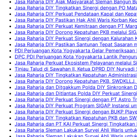
Jasa Raharja DIY Ajak Masyarakat Sleman Bangun Bud
Jasa Raharja DIY Tingkatkan Sinergi dengan PO Mat
Jasa Raharja DIY Perkuat Pendataan Kapal dan Kep
Jasa Raharja DIY Pastikan Hak Ahli Waris Korban Ke
Jasa Raharja DIY Perkuat Kemitraan dengan PT Ma
Jasa Raharja DIY Dorong Kepatuhan PKB melalui SIG
Jasa Raharja DIY Perkuat Sinergi dengan Kalurahan K
Jasa Raharja DIY Pastikan Santunan Tepat Sasaran m
PDI Perjuangan Kota Yogyakarta Gelar Pemeriksaan
DPC PDI Perjuangan Kota Yogyakarta Lantik Penguru
Jasa Raharja Perkuat Ekosistem Pelayanan melalui 
Tinjau Talud di Sawahan II, Ketua DPRD DIY Nuryadi
Jasa Raharja DIY Tingkatkan Kepatuhan Administrasi
Jasa Raharja DIY Dorong Kepatuhan PKB, SWDKLLJ, d
Jasa Raharja dan Ditgakkum Polda DIY Sinkronkan 
Jasa Raharja dan Ditlantas Polda DIY Perkuat Sinerg
Jasa Raharja DIY Perkuat Sinergi dengan PT Astro
Jasa Raharja DIY Perkuat Program SIGAP Instansi 
Jasa Raharja DIY Perkuat Sinergi dengan BUKP Pla
Jasa Raharja DIY Tingkatkan Kepatuhan PKB dan SW
Jasa Raharja dan PT KAI Perkuat Sinergi Tingkatkan 
Jasa Raharja Sleman Lakukan Survei Ahli Waris unt
Jasa Raharja Sleman Lakukan Survei Ahli Waris unt