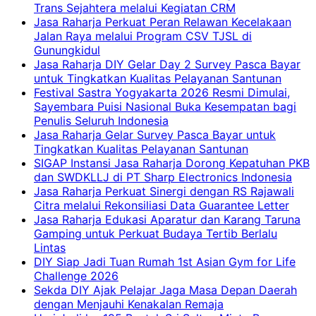
Trans Sejahtera melalui Kegiatan CRM
Jasa Raharja Perkuat Peran Relawan Kecelakaan
Jalan Raya melalui Program CSV TJSL di
Gunungkidul
Jasa Raharja DIY Gelar Day 2 Survey Pasca Bayar
untuk Tingkatkan Kualitas Pelayanan Santunan
Festival Sastra Yogyakarta 2026 Resmi Dimulai,
Sayembara Puisi Nasional Buka Kesempatan bagi
Penulis Seluruh Indonesia
Jasa Raharja Gelar Survey Pasca Bayar untuk
Tingkatkan Kualitas Pelayanan Santunan
SIGAP Instansi Jasa Raharja Dorong Kepatuhan PKB
dan SWDKLLJ di PT Sharp Electronics Indonesia
Jasa Raharja Perkuat Sinergi dengan RS Rajawali
Citra melalui Rekonsiliasi Data Guarantee Letter
Jasa Raharja Edukasi Aparatur dan Karang Taruna
Gamping untuk Perkuat Budaya Tertib Berlalu
Lintas
DIY Siap Jadi Tuan Rumah 1st Asian Gym for Life
Challenge 2026
Sekda DIY Ajak Pelajar Jaga Masa Depan Daerah
dengan Menjauhi Kenakalan Remaja