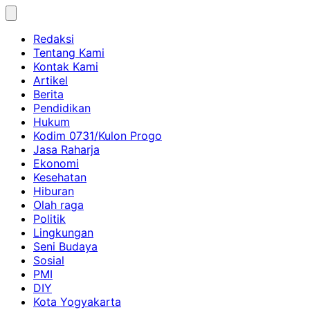
Skip
to
Redaksi
content
Tentang Kami
Kontak Kami
Artikel
Berita
Pendidikan
Hukum
Kodim 0731/Kulon Progo
Jasa Raharja
Ekonomi
Kesehatan
Hiburan
Olah raga
Politik
Lingkungan
Seni Budaya
Sosial
PMI
DIY
Kota Yogyakarta