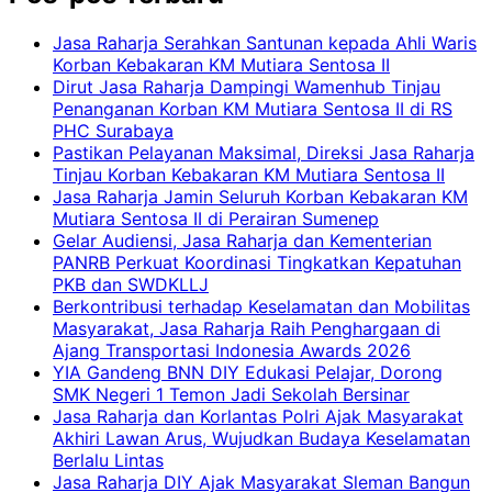
Jasa Raharja Serahkan Santunan kepada Ahli Waris
Korban Kebakaran KM Mutiara Sentosa II
Dirut Jasa Raharja Dampingi Wamenhub Tinjau
Penanganan Korban KM Mutiara Sentosa II di RS
PHC Surabaya
Pastikan Pelayanan Maksimal, Direksi Jasa Raharja
Tinjau Korban Kebakaran KM Mutiara Sentosa II
Jasa Raharja Jamin Seluruh Korban Kebakaran KM
Mutiara Sentosa II di Perairan Sumenep
Gelar Audiensi, Jasa Raharja dan Kementerian
PANRB Perkuat Koordinasi Tingkatkan Kepatuhan
PKB dan SWDKLLJ
Berkontribusi terhadap Keselamatan dan Mobilitas
Masyarakat, Jasa Raharja Raih Penghargaan di
Ajang Transportasi Indonesia Awards 2026
YIA Gandeng BNN DIY Edukasi Pelajar, Dorong
SMK Negeri 1 Temon Jadi Sekolah Bersinar
Jasa Raharja dan Korlantas Polri Ajak Masyarakat
Akhiri Lawan Arus, Wujudkan Budaya Keselamatan
Berlalu Lintas
Jasa Raharja DIY Ajak Masyarakat Sleman Bangun