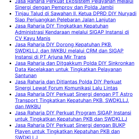
Jasa Raharja Perkuat Ekosistem Pelayanan melalui
Sinergi dengan Pemprov dan Polda Jambi
Tinjau Talud di Sawahan II, Ketua DPRD DIY Nuryadi
Siap Perjuangkan Pelebaran Jalan Lanjutan
Jasa Raharja DIY Tingkatkan Kepatuhan
Administrasi Kendaraan melalui SIGAP Instansi di
CV Kayu Manis
Jasa Raharja DIY Dorong Kepatuhan PKB,
SWDKLLJ, dan IWKBU melalui CRM dan SIGAP
Instansi di PT Arjuna Mir Trans
Jasa Raharja dan Ditgakkum Polda DIY Sinkronkan
Data Kecelakaan untuk Tingkatkan Pelayanan
Santunan
Jasa Raharja dan Ditlantas Polda DIY Perkuat
Sinergi Lewat Forum Komunikasi Lalu Lintas
Jasa Raharja DIY Perkuat Sinergi dengan PT Astro
Transport Tingkatkan Kepatuhan PKB, SWDKLLJ,
dan IWKBU
Jasa Raharja DIY Perkuat Program SIGAP Instansi
untuk Tingkatkan Kepatuhan PKB dan SWDKLLJ
Jasa Raharja DIY Perkuat Sinergi dengan BUKP
Playen untuk Tingkatkan Kepatuhan PKB dan
SWDKLLJ