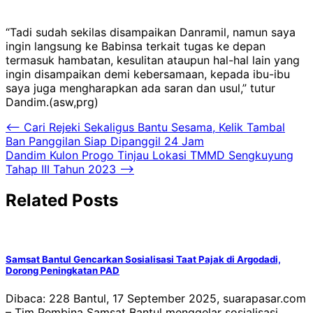
“Tadi sudah sekilas disampaikan Danramil, namun saya
ingin langsung ke Babinsa terkait tugas ke depan
termasuk hambatan, kesulitan ataupun hal-hal lain yang
ingin disampaikan demi kebersamaan, kepada ibu-ibu
saya juga mengharapkan ada saran dan usul,” tutur
Dandim.(asw,prg)
Navigasi
⟵
Cari Rejeki Sekaligus Bantu Sesama, Kelik Tambal
Ban Panggilan Siap Dipanggil 24 Jam
pos
Dandim Kulon Progo Tinjau Lokasi TMMD Sengkuyung
Tahap III Tahun 2023
⟶
Related Posts
Samsat Bantul Gencarkan Sosialisasi Taat Pajak di Argodadi,
Dorong Peningkatan PAD
Dibaca: 228 Bantul, 17 September 2025, suarapasar.com
– Tim Pembina Samsat Bantul menggelar sosialisasi