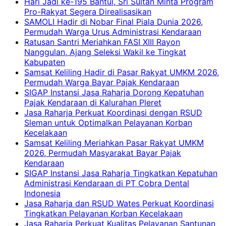
Hari Jadi ke-195 Bantul, Sri Sultan Minta Program
Pro-Rakyat Segera Direalisasikan
SAMOLI Hadir di Nobar Final Piala Dunia 2026,
Permudah Warga Urus Administrasi Kendaraan
Ratusan Santri Meriahkan FASI XIII Rayon
Nanggulan, Ajang Seleksi Wakil ke Tingkat
Kabupaten
Samsat Keliling Hadir di Pasar Rakyat UMKM 2026,
Permudah Warga Bayar Pajak Kendaraan
SIGAP Instansi Jasa Raharja Dorong Kepatuhan
Pajak Kendaraan di Kalurahan Pleret
Jasa Raharja Perkuat Koordinasi dengan RSUD
Sleman untuk Optimalkan Pelayanan Korban
Kecelakaan
Samsat Keliling Meriahkan Pasar Rakyat UMKM
2026, Permudah Masyarakat Bayar Pajak
Kendaraan
SIGAP Instansi Jasa Raharja Tingkatkan Kepatuhan
Administrasi Kendaraan di PT Cobra Dental
Indonesia
Jasa Raharja dan RSUD Wates Perkuat Koordinasi
Tingkatkan Pelayanan Korban Kecelakaan
Jasa Raharja Perkuat Kualitas Pelayanan Santunan