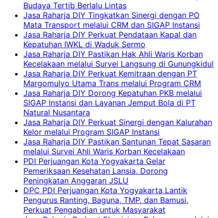
Budaya Tertib Berlalu Lintas
Jasa Raharja DIY Tingkatkan Sinergi dengan PO
Mata Transport melalui CRM dan SIGAP Instansi
Jasa Raharja DIY Perkuat Pendataan Kapal dan
Kepatuhan IWKL di Waduk Sermo
Jasa Raharja DIY Pastikan Hak Ahli Waris Korban
Kecelakaan melalui Survei Langsung di Gunungkidul
Jasa Raharja DIY Perkuat Kemitraan dengan PT
Margomulyo Utama Trans melalui Program CRM
Jasa Raharja DIY Dorong Kepatuhan PKB melalui
SIGAP Instansi dan Layanan Jemput Bola di PT
Natural Nusantara
Jasa Raharja DIY Perkuat Sinergi dengan Kalurahan
Kelor melalui Program SIGAP Instansi
Jasa Raharja DIY Pastikan Santunan Tepat Sasaran
melalui Survei Ahli Waris Korban Kecelakaan
PDI Perjuangan Kota Yogyakarta Gelar
Pemeriksaan Kesehatan Lansia, Dorong
Peningkatan Anggaran JSLU
DPC PDI Perjuangan Kota Yogyakarta Lantik
Pengurus Ranting, Baguna, TMP, dan Bamusi,
Perkuat Pengabdian untuk Masyarakat