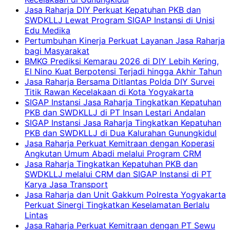
Jasa Raharja DIY Perkuat Kepatuhan PKB dan
SWDKLLJ Lewat Program SIGAP Instansi di Unisi
Edu Medika
Pertumbuhan Kinerja Perkuat Layanan Jasa Raharja
bagi Masyarakat
BMKG Prediksi Kemarau 2026 di DIY Lebih Kering,
El Nino Kuat Berpotensi Terjadi hingga Akhir Tahun
Jasa Raharja Bersama Ditlantas Polda DIY Survei
Titik Rawan Kecelakaan di Kota Yogyakarta
SIGAP Instansi Jasa Raharja Tingkatkan Kepatuhan
PKB dan SWDKLLJ di PT Insan Lestari Andalan
SIGAP Instansi Jasa Raharja Tingkatkan Kepatuhan
PKB dan SWDKLLJ di Dua Kalurahan Gunungkidul
Jasa Raharja Perkuat Kemitraan dengan Koperasi
Angkutan Umum Abadi melalui Program CRM
Jasa Raharja Tingkatkan Kepatuhan PKB dan
SWDKLLJ melalui CRM dan SIGAP Instansi di PT
Karya Jasa Transport
Jasa Raharja dan Unit Gakkum Polresta Yogyakarta
Perkuat Sinergi Tingkatkan Keselamatan Berlalu
Lintas
Jasa Raharja Perkuat Kemitraan dengan PT Sewu