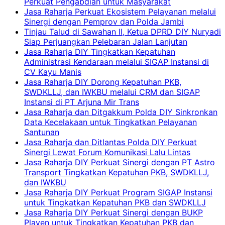
Perkuat Pengabdian untuk Masyarakat
Jasa Raharja Perkuat Ekosistem Pelayanan melalui
Sinergi dengan Pemprov dan Polda Jambi
Tinjau Talud di Sawahan II, Ketua DPRD DIY Nuryadi
Siap Perjuangkan Pelebaran Jalan Lanjutan
Jasa Raharja DIY Tingkatkan Kepatuhan
Administrasi Kendaraan melalui SIGAP Instansi di
CV Kayu Manis
Jasa Raharja DIY Dorong Kepatuhan PKB,
SWDKLLJ, dan IWKBU melalui CRM dan SIGAP
Instansi di PT Arjuna Mir Trans
Jasa Raharja dan Ditgakkum Polda DIY Sinkronkan
Data Kecelakaan untuk Tingkatkan Pelayanan
Santunan
Jasa Raharja dan Ditlantas Polda DIY Perkuat
Sinergi Lewat Forum Komunikasi Lalu Lintas
Jasa Raharja DIY Perkuat Sinergi dengan PT Astro
Transport Tingkatkan Kepatuhan PKB, SWDKLLJ,
dan IWKBU
Jasa Raharja DIY Perkuat Program SIGAP Instansi
untuk Tingkatkan Kepatuhan PKB dan SWDKLLJ
Jasa Raharja DIY Perkuat Sinergi dengan BUKP
Playen untuk Tingkatkan Kepatuhan PKB dan