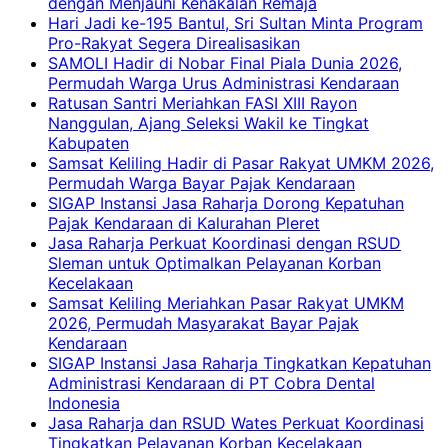
dengan Menjauhi Kenakalan Remaja
Hari Jadi ke-195 Bantul, Sri Sultan Minta Program
Pro-Rakyat Segera Direalisasikan
SAMOLI Hadir di Nobar Final Piala Dunia 2026,
Permudah Warga Urus Administrasi Kendaraan
Ratusan Santri Meriahkan FASI XIII Rayon
Nanggulan, Ajang Seleksi Wakil ke Tingkat
Kabupaten
Samsat Keliling Hadir di Pasar Rakyat UMKM 2026,
Permudah Warga Bayar Pajak Kendaraan
SIGAP Instansi Jasa Raharja Dorong Kepatuhan
Pajak Kendaraan di Kalurahan Pleret
Jasa Raharja Perkuat Koordinasi dengan RSUD
Sleman untuk Optimalkan Pelayanan Korban
Kecelakaan
Samsat Keliling Meriahkan Pasar Rakyat UMKM
2026, Permudah Masyarakat Bayar Pajak
Kendaraan
SIGAP Instansi Jasa Raharja Tingkatkan Kepatuhan
Administrasi Kendaraan di PT Cobra Dental
Indonesia
Jasa Raharja dan RSUD Wates Perkuat Koordinasi
Tingkatkan Pelayanan Korban Kecelakaan