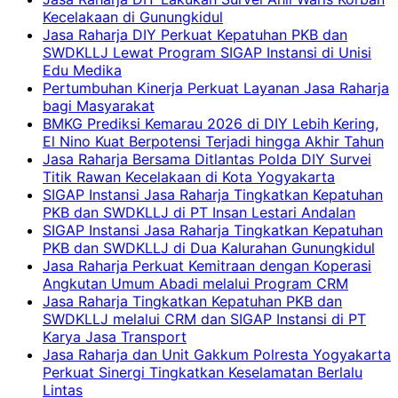
Kecelakaan di Gunungkidul
Jasa Raharja DIY Perkuat Kepatuhan PKB dan
SWDKLLJ Lewat Program SIGAP Instansi di Unisi
Edu Medika
Pertumbuhan Kinerja Perkuat Layanan Jasa Raharja
bagi Masyarakat
BMKG Prediksi Kemarau 2026 di DIY Lebih Kering,
El Nino Kuat Berpotensi Terjadi hingga Akhir Tahun
Jasa Raharja Bersama Ditlantas Polda DIY Survei
Titik Rawan Kecelakaan di Kota Yogyakarta
SIGAP Instansi Jasa Raharja Tingkatkan Kepatuhan
PKB dan SWDKLLJ di PT Insan Lestari Andalan
SIGAP Instansi Jasa Raharja Tingkatkan Kepatuhan
PKB dan SWDKLLJ di Dua Kalurahan Gunungkidul
Jasa Raharja Perkuat Kemitraan dengan Koperasi
Angkutan Umum Abadi melalui Program CRM
Jasa Raharja Tingkatkan Kepatuhan PKB dan
SWDKLLJ melalui CRM dan SIGAP Instansi di PT
Karya Jasa Transport
Jasa Raharja dan Unit Gakkum Polresta Yogyakarta
Perkuat Sinergi Tingkatkan Keselamatan Berlalu
Lintas