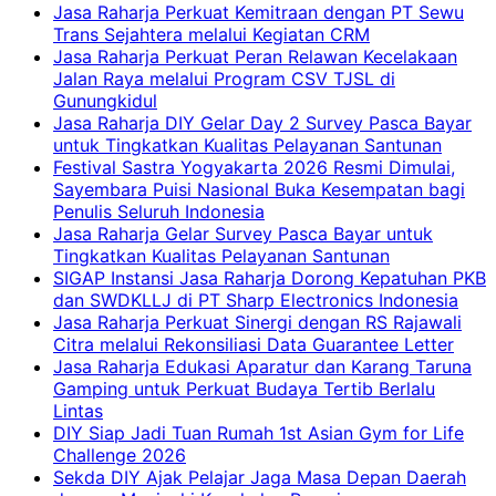
Jasa Raharja Perkuat Kemitraan dengan PT Sewu
Trans Sejahtera melalui Kegiatan CRM
Jasa Raharja Perkuat Peran Relawan Kecelakaan
Jalan Raya melalui Program CSV TJSL di
Gunungkidul
Jasa Raharja DIY Gelar Day 2 Survey Pasca Bayar
untuk Tingkatkan Kualitas Pelayanan Santunan
Festival Sastra Yogyakarta 2026 Resmi Dimulai,
Sayembara Puisi Nasional Buka Kesempatan bagi
Penulis Seluruh Indonesia
Jasa Raharja Gelar Survey Pasca Bayar untuk
Tingkatkan Kualitas Pelayanan Santunan
SIGAP Instansi Jasa Raharja Dorong Kepatuhan PKB
dan SWDKLLJ di PT Sharp Electronics Indonesia
Jasa Raharja Perkuat Sinergi dengan RS Rajawali
Citra melalui Rekonsiliasi Data Guarantee Letter
Jasa Raharja Edukasi Aparatur dan Karang Taruna
Gamping untuk Perkuat Budaya Tertib Berlalu
Lintas
DIY Siap Jadi Tuan Rumah 1st Asian Gym for Life
Challenge 2026
Sekda DIY Ajak Pelajar Jaga Masa Depan Daerah