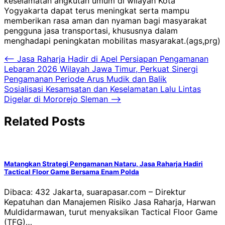
keselamatan angkutan umum di wilayah Kota
Yogyakarta dapat terus meningkat serta mampu
memberikan rasa aman dan nyaman bagi masyarakat
pengguna jasa transportasi, khususnya dalam
menghadapi peningkatan mobilitas masyarakat.(ags,prg)
Navigasi
⟵
Jasa Raharja Hadir di Apel Persiapan Pengamanan
Lebaran 2026 Wilayah Jawa Timur, Perkuat Sinergi
pos
Pengamanan Periode Arus Mudik dan Balik
Sosialisasi Kesamsatan dan Keselamatan Lalu Lintas
Digelar di Mororejo Sleman
⟶
Related Posts
Matangkan Strategi Pengamanan Nataru, Jasa Raharja Hadiri
Tactical Floor Game Bersama Enam Polda
Dibaca: 432 Jakarta, suarapasar.com – Direktur
Kepatuhan dan Manajemen Risiko Jasa Raharja, Harwan
Muldidarmawan, turut menyaksikan Tactical Floor Game
(TFG)…