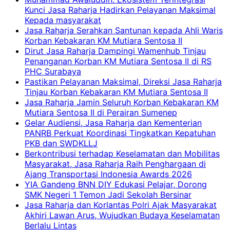
Kunci Jasa Raharja Hadirkan Pelayanan Maksimal
Kepada masyarakat
Jasa Raharja Serahkan Santunan kepada Ahli Waris
Korban Kebakaran KM Mutiara Sentosa II
Dirut Jasa Raharja Dampingi Wamenhub Tinjau
Penanganan Korban KM Mutiara Sentosa II di RS
PHC Surabaya
Pastikan Pelayanan Maksimal, Direksi Jasa Raharja
Tinjau Korban Kebakaran KM Mutiara Sentosa II
Jasa Raharja Jamin Seluruh Korban Kebakaran KM
Mutiara Sentosa II di Perairan Sumenep
Gelar Audiensi, Jasa Raharja dan Kementerian
PANRB Perkuat Koordinasi Tingkatkan Kepatuhan
PKB dan SWDKLLJ
Berkontribusi terhadap Keselamatan dan Mobilitas
Masyarakat, Jasa Raharja Raih Penghargaan di
Ajang Transportasi Indonesia Awards 2026
YIA Gandeng BNN DIY Edukasi Pelajar, Dorong
SMK Negeri 1 Temon Jadi Sekolah Bersinar
Jasa Raharja dan Korlantas Polri Ajak Masyarakat
Akhiri Lawan Arus, Wujudkan Budaya Keselamatan
Berlalu Lintas