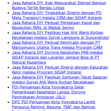
Jasa Raharja DIY Ajak Masyarakat Sleman Bangun
Budaya Tertib Berlalu Lintas
Jasa Raharja DIY Tingkatkan Sinergi dengan PO
Mata Transport melalui CRM dan SIGAP Instansi
Jasa Raharja DIY Perkuat Pendataan Kapal dan
Kepatuhan IWKL di Waduk Sermo
Jasa Raharja DIY Pastikan Hak Ahli Waris Korban
Kecelakaan melalui Survei Langsung di Gunungkidul
Jasa Raharja DIY Perkuat Kemitraan dengan PT
Margomulyo Utama Trans melalui Program CRM
Jasa Raharja DIY Dorong Kepatuhan PKB melalui
SIGAP Instansi dan Layanan Jemput Bola di PT
Natural Nusantara
Jasa Raharja DIY Perkuat Sinergi dengan Kalurahan
Kelor melalui Program SIGAP Instansi
Jasa Raharja DIY Pastikan Santunan Tepat Sasaran
melalui Survei Ahli Waris Korban Kecelakaan
PDI Perjuangan Kota Yogyakarta Gelar
Pemeriksaan Kesehatan Lansia, Dorong
Peningkatan Anggaran JSLU
DPC PDI Perjuangan Kota Yogyakarta Lantik
Pengurus Ranting, Baguna, TMP, dan Bamusi,