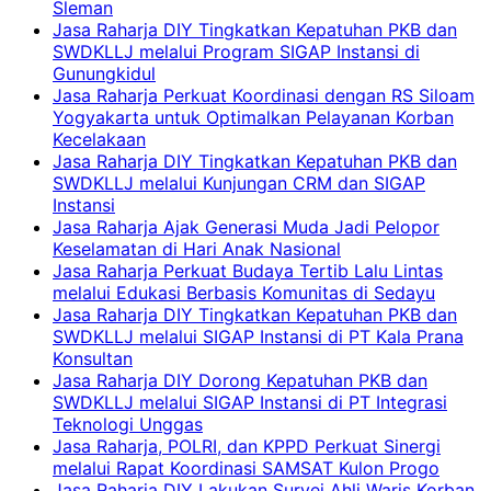
Sleman
Jasa Raharja DIY Tingkatkan Kepatuhan PKB dan
SWDKLLJ melalui Program SIGAP Instansi di
Gunungkidul
Jasa Raharja Perkuat Koordinasi dengan RS Siloam
Yogyakarta untuk Optimalkan Pelayanan Korban
Kecelakaan
Jasa Raharja DIY Tingkatkan Kepatuhan PKB dan
SWDKLLJ melalui Kunjungan CRM dan SIGAP
Instansi
Jasa Raharja Ajak Generasi Muda Jadi Pelopor
Keselamatan di Hari Anak Nasional
Jasa Raharja Perkuat Budaya Tertib Lalu Lintas
melalui Edukasi Berbasis Komunitas di Sedayu
Jasa Raharja DIY Tingkatkan Kepatuhan PKB dan
SWDKLLJ melalui SIGAP Instansi di PT Kala Prana
Konsultan
Jasa Raharja DIY Dorong Kepatuhan PKB dan
SWDKLLJ melalui SIGAP Instansi di PT Integrasi
Teknologi Unggas
Jasa Raharja, POLRI, dan KPPD Perkuat Sinergi
melalui Rapat Koordinasi SAMSAT Kulon Progo
Jasa Raharja DIY Lakukan Survei Ahli Waris Korban