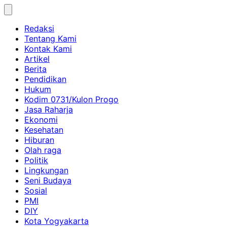
Skip
to
Redaksi
content
Tentang Kami
Kontak Kami
Artikel
Berita
Pendidikan
Hukum
Kodim 0731/Kulon Progo
Jasa Raharja
Ekonomi
Kesehatan
Hiburan
Olah raga
Politik
Lingkungan
Seni Budaya
Sosial
PMI
DIY
Kota Yogyakarta