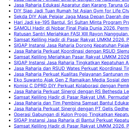
Jasa Raharja Edukasi Aparatur dan Karang Taruna Ga
DIY Siap Jadi Tuan Rumah 1st Asian Gym for Life Ch
Sekda DIY Ajak Pelajar Jaga Masa Depan Daerah de
Hari Jadi ke-195 Bantul, Sri Sultan Minta Program P
SAMOLI Hadir di Nobar Final Piala Dunia 2026, Per
Ratusan Santri Meriahkan FASI XIII Rayon Nanggulan,
Samsat Keliling Hadir di Pasar Rakyat UMKM 2026,
SIGAP Instansi Jasa Raharja Dorong Kepatuhan Pajak
Jasa Raharja Perkuat Koordinasi dengan RSUD Slem
Samsat Keliling Meriahkan Pasar Rakyat UMKM 2026
SIGAP Instansi Jasa Raharja Tingkatkan Kepatuhan A
Jasa Raharja dan RSUD Wates Perkuat Koordinasi T
Jasa Raharja Perkuat Kualitas Pelayanan Santunan m
Eko Suwanto Ajak Gen Z Ramaikan Media Sosial den
Komisi C DPRD DIY Perkuat Kolaborasi dengan Pemk
Jasa Raharja Perkuat Sinergi dengan RS Bethesda Le
Samsat Keliling Hadir di Pasar Rakyat UMi, Permud
Jasa Raharja dan Tim Pembina Samsat Bantul Edukas
Jasa Raharja Perkuat Sinergi dengan PT Gelis Gedhe
Operasi Gabungan di Kulon Progo Tingkatkan Kepatu
SIGAP Instansi Jasa Raharja di Bantul Perkuat Kepa
Samsat Keliling Hadir di Pasar Rakyat UMKM 2026,