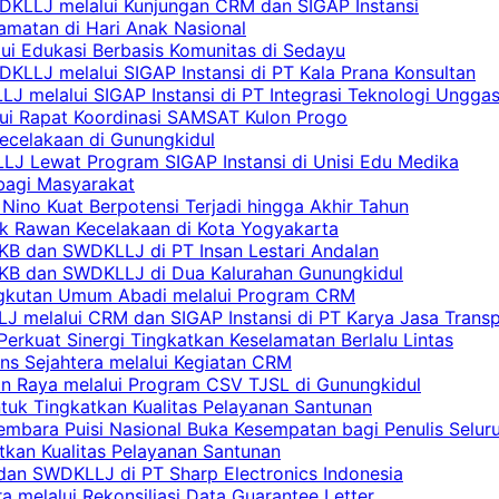
DKLLJ melalui Kunjungan CRM dan SIGAP Instansi
amatan di Hari Anak Nasional
lui Edukasi Berbasis Komunitas di Sedayu
KLLJ melalui SIGAP Instansi di PT Kala Prana Konsultan
 melalui SIGAP Instansi di PT Integrasi Teknologi Ungga
lui Rapat Koordinasi SAMSAT Kulon Progo
Kecelakaan di Gunungkidul
LJ Lewat Program SIGAP Instansi di Unisi Edu Medika
bagi Masyarakat
Nino Kuat Berpotensi Terjadi hingga Akhir Tahun
tik Rawan Kecelakaan di Kota Yogyakarta
PKB dan SWDKLLJ di PT Insan Lestari Andalan
 PKB dan SWDKLLJ di Dua Kalurahan Gunungkidul
Angkutan Umum Abadi melalui Program CRM
 melalui CRM dan SIGAP Instansi di PT Karya Jasa Trans
erkuat Sinergi Tingkatkan Keselamatan Berlalu Lintas
ns Sejahtera melalui Kegiatan CRM
an Raya melalui Program CSV TJSL di Gunungkidul
tuk Tingkatkan Kualitas Pelayanan Santunan
embara Puisi Nasional Buka Kesempatan bagi Penulis Selur
tkan Kualitas Pelayanan Santunan
dan SWDKLLJ di PT Sharp Electronics Indonesia
a melalui Rekonsiliasi Data Guarantee Letter