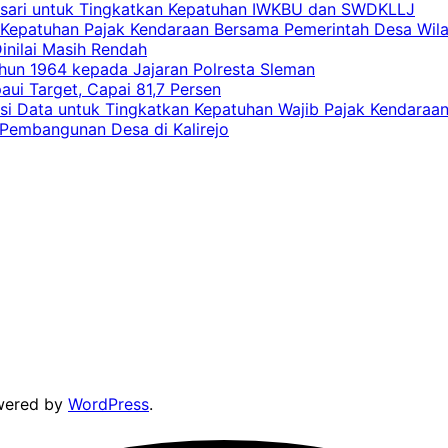
casari untuk Tingkatkan Kepatuhan IWKBU dan SWDKLLJ
at Kepatuhan Pajak Kendaraan Bersama Pemerintah Desa Wil
inilai Masih Rendah
hun 1964 kepada Jajaran Polresta Sleman
i Target, Capai 81,7 Persen
si Data untuk Tingkatkan Kepatuhan Wajib Pajak Kendaraa
 Pembangunan Desa di Kalirejo
wered by
WordPress
.