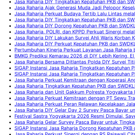
Jasa Raharja DIY Tingkatkan Kepatuhan PKB dan SW
Jasa Raharja Ajak Generasi Muda Jadi Pelopor Kesel
Jasa Raharja Perkuat Budaya Tertib Lalu Lintas mela
Jasa Raharja DIY Tingkatkan Kepatuhan PKB dan SWD
Jasa Raharja DIY Dorong Kepatuhan PKB dan SWDKLLJ
Jasa Raharja, POLRI, dan KPPD Perkuat Sinergi mela
Jasa Raharja DIY Lakukan Survei Ahli Waris Korban 
Jasa Raharja DIY Perkuat Kepatuhan PKB dan SWDKL
Pertumbuhan Kinerja Perkuat Layanan Jasa Raharja 
BMKG Prediksi Kemarau 2026 di DIY Lebih Kering, El 
Jasa Raharja Bersama Ditlantas Polda DIY Survei Ti
SIGAP Instansi Jasa Raharja Tingkatkan Kepatuhan 
SIGAP Instansi Jasa Raharja Tingkatkan Kepatuhan
Jasa Raharja Perkuat Kemitraan dengan Koperasi 
Jasa Raharja Tingkatkan Kepatuhan PKB dan SWDKLLJ
Jasa Raharja dan Unit Gakkum Polresta Yogyakarta P
Jasa Raharja Perkuat Kemitraan dengan PT Sewu Tra
Jasa Raharja Perkuat Peran Relawan Kecelakaan Jal
Jasa Raharja DIY Gelar Day 2 Survey Pasca Bayar un
Festival Sastra Yogyakarta 2026 Resmi Dimulai, Say
Jasa Raharja Gelar Survey Pasca Bayar untuk Tingka
SIGAP Instansi Jasa Raharja Dorong Kepatuhan PKB 
Jasa Raharja Perkuat Sinergi dengan RS Rajawali Citr