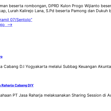
iman beserta rombongan, DPRD Kulon Progo Wijianto bese
ap, Lurah Kalirejo Lana, S.Pd beserta Pamong dan Dukuh
amil 07/Sentolo”
ejo
⟶
ro
ja Cabang D.I Yogyakarta melalui Subbag Keuangan Akunta
a Raharja Cabang DIY
ahaan PT Jasa Raharja melaksanakan Sharing Session di Aul