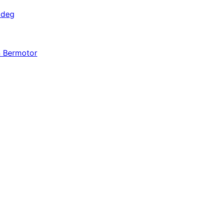
adeg
n Bermotor