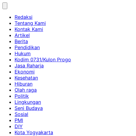
Skip
to
Redaksi
content
Tentang Kami
Kontak Kami
Artikel
Berita
Pendidikan
Hukum
Kodim 0731/Kulon Progo
Jasa Raharja
Ekonomi
Kesehatan
Hiburan
Olah raga
Politik
Lingkungan
Seni Budaya
Sosial
PMI
DIY
Kota Yogyakarta