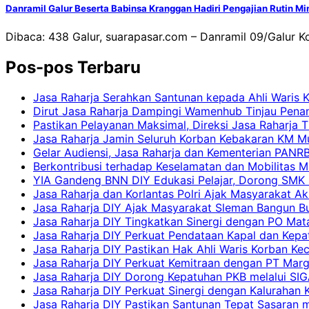
Danramil Galur Beserta Babinsa Kranggan Hadiri Pengajian Rutin M
Dibaca: 438 Galur, suarapasar.com – Danramil 09/Galur 
Pos-pos Terbaru
Jasa Raharja Serahkan Santunan kepada Ahli Waris 
Dirut Jasa Raharja Dampingi Wamenhub Tinjau Pena
Pastikan Pelayanan Maksimal, Direksi Jasa Raharja 
Jasa Raharja Jamin Seluruh Korban Kebakaran KM Mut
Gelar Audiensi, Jasa Raharja dan Kementerian PAN
Berkontribusi terhadap Keselamatan dan Mobilitas M
YIA Gandeng BNN DIY Edukasi Pelajar, Dorong SMK N
Jasa Raharja dan Korlantas Polri Ajak Masyarakat A
Jasa Raharja DIY Ajak Masyarakat Sleman Bangun Bud
Jasa Raharja DIY Tingkatkan Sinergi dengan PO Mat
Jasa Raharja DIY Perkuat Pendataan Kapal dan Kep
Jasa Raharja DIY Pastikan Hak Ahli Waris Korban Ke
Jasa Raharja DIY Perkuat Kemitraan dengan PT Ma
Jasa Raharja DIY Dorong Kepatuhan PKB melalui SIG
Jasa Raharja DIY Perkuat Sinergi dengan Kalurahan K
Jasa Raharja DIY Pastikan Santunan Tepat Sasaran m