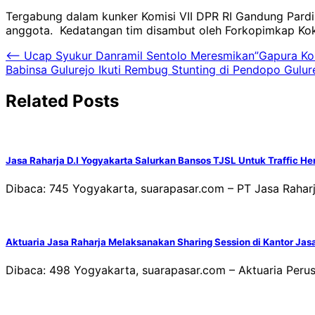
Tergabung dalam kunker Komisi VII DPR RI Gandung Pard
anggota. Kedatangan tim disambut oleh Forkopimkap Kok
Navigasi
⟵
Ucap Syukur Danramil Sentolo Meresmikan”Gapura Kor
Babinsa Gulurejo Ikuti Rembug Stunting di Pendopo Gulur
pos
Related Posts
Jasa Raharja D.I Yogyakarta Salurkan Bansos TJSL Untuk Traffic He
Dibaca: 745 Yogyakarta, suarapasar.com – PT Jasa Rahar
Aktuaria Jasa Raharja Melaksanakan Sharing Session di Kantor Jas
Dibaca: 498 Yogyakarta, suarapasar.com – Aktuaria Perus