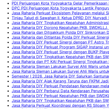
PDI Perjuangan Kota Yogyakarta Gelar Pemeriksaan
DPC PDI Perjuangan Kota Yogyakarta Lantik Penguru
Jasa Raharja Perkuat Ekosistem Pelayanan melalui 
Tinjau Talud di Sawahan II, Ketua DPRD DIY Nuryadi
Jasa Raharja DIY Tingkatkan Kepatuhan Administrasi
Jasa Raharja DIY Dorong Kepatuhan PKB, SWDKLLJ, d
Jasa Raharja dan Ditgakkum Polda DIY Sinkronkan 
Jasa Raharja dan Ditlantas Polda DIY Perkuat Sinerg
Jasa Raharja DIY Perkuat Sinergi dengan PT Astro
Jasa Raharja DIY Perkuat Program SIGAP Instansi 
Jasa Raharja DIY Perkuat Sinergi dengan BUKP Pla
Jasa Raharja DIY Tingkatkan Kepatuhan PKB dan SW
Jasa Raharja dan PT KAI Perkuat Sinergi Tingkatkan 
Jasa Raharja Sleman Lakukan Survei Ahli Waris unt
Jasa Raharja Sleman Lakukan Survei Ahli Waris unt
Semester I 2026, Jasa Raharja DIY Salurkan Santun
Jasa Raharja DIY Ajak Karang Taruna dan FKPM Jadi 
Jasa Raharja DIY Perkuat Pendataan Kendaraan mela
Jasa Raharja DIY Perbarui Data Kendaraan Perusahaa
Jasa Raharja DIY Perkuat Kepatuhan PKB dan SWDKL
Jasa Raharja DIY Tingkatkan Kepatuhan PKB dan SWD
Jasa Raharja Perkuat Koordinasi dengan RS Siloam 