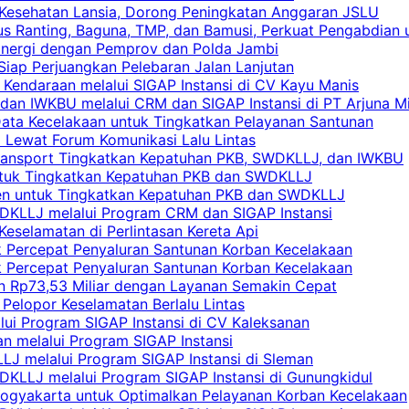
 Kesehatan Lansia, Dorong Peningkatan Anggaran JSLU
s Ranting, Baguna, TMP, dan Bamusi, Perkuat Pengabdian 
Sinergi dengan Pemprov dan Polda Jambi
 Siap Perjuangkan Pelebaran Jalan Lanjutan
 Kendaraan melalui SIGAP Instansi di CV Kayu Manis
an IWKBU melalui CRM dan SIGAP Instansi di PT Arjuna Mi
Data Kecelakaan untuk Tingkatkan Pelayanan Santunan
i Lewat Forum Komunikasi Lalu Lintas
 Transport Tingkatkan Kepatuhan PKB, SWDKLLJ, dan IWKBU
untuk Tingkatkan Kepatuhan PKB dan SWDKLLJ
yen untuk Tingkatkan Kepatuhan PKB dan SWDKLLJ
DKLLJ melalui Program CRM dan SIGAP Instansi
Keselamatan di Perlintasan Kereta Api
uk Percepat Penyaluran Santunan Korban Kecelakaan
uk Percepat Penyaluran Santunan Korban Kecelakaan
an Rp73,53 Miliar dengan Layanan Semakin Cepat
Pelopor Keselamatan Berlalu Lintas
lui Program SIGAP Instansi di CV Kaleksanan
n melalui Program SIGAP Instansi
LJ melalui Program SIGAP Instansi di Sleman
KLLJ melalui Program SIGAP Instansi di Gunungkidul
Yogyakarta untuk Optimalkan Pelayanan Korban Kecelakaan