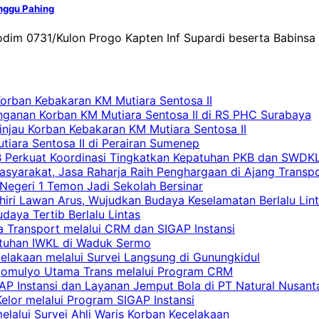
inggu Pahing
Kodim 0731/Kulon Progo Kapten Inf Supardi beserta Babins
Korban Kebakaran KM Mutiara Sentosa II
nganan Korban KM Mutiara Sentosa II di RS PHC Surabaya
Tinjau Korban Kebakaran KM Mutiara Sentosa II
iara Sentosa II di Perairan Sumenep
RB Perkuat Koordinasi Tingkatkan Kepatuhan PKB dan SWDK
asyarakat, Jasa Raharja Raih Penghargaan di Ajang Transp
egeri 1 Temon Jadi Sekolah Bersinar
khiri Lawan Arus, Wujudkan Budaya Keselamatan Berlalu Lin
aya Tertib Berlalu Lintas
a Transport melalui CRM dan SIGAP Instansi
atuhan IWKL di Waduk Sermo
celakaan melalui Survei Langsung di Gunungkidul
rgomulyo Utama Trans melalui Program CRM
AP Instansi dan Layanan Jemput Bola di PT Natural Nusant
elor melalui Program SIGAP Instansi
elalui Survei Ahli Waris Korban Kecelakaan