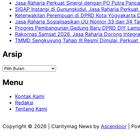
Jasa Raharja Perkuat Sinergi dengan PO Putra Pan
SIGAP Instansi di Gunungkidul, Jasa Raharja Perku
Keterwakilan Perempuan di DPRD Kota Yogyakarta D
Jasa Raharja Sosialisasikan UU Nomor 33 dan 34 Ta
Progres Pembangunan Gedung Baru DPRD DIY Lampau
Rakornas Samsat 2026, Jasa Raharja Dorong Integra
TMMD Sengkuyung Tahap III Resmi Dimulai, Perkuat
Arsip
Arsip
Menu
Kontak Kami
Redaksi
Tentang Kami
Copyright © 2026
| Claritymag News by
Ascendoor
| Po