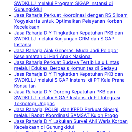
SWDKLLJ melalui Program SIGAP Instansi di
Gunungkidul
Jasa Raharja Perkuat Koordinasi dengan RS Siloam
Yogyakarta untuk Optimalkan Pelayanan Korban
Kecelakaan
Jasa Raharja DIY Tingkatkan Kepatuhan PKB dan
SWDKLLJ melalui Kunjungan CRM dan SIGAP
Instansi
Jasa Raharja Ajak Generasi Muda Jadi Pelopor
Keselamatan di Hari Anak Nasional
Jasa Raharja Perkuat Budaya Tertib Lalu Lintas
melalui Edukasi Berbasis Komunitas di Sedayu
Jasa Raharja DIY Tingkatkan Kepatuhan PKB dan
SWDKLLJ melalui SIGAP Instansi di PT Kala Prana
Konsultan
Jasa Raharja DIY Dorong Kepatuhan PKB dan
SWDKLLJ melalui SIGAP Instansi di PT Integrasi
Teknologi Unggas
Jasa Raharja, POLRI, dan KPPD Perkuat Sinergi
melalui Rapat Koordinasi SAMSAT Kulon Progo
Jasa Raharja DIY Lakukan Survei Ahli Waris Korban
Kecelakaan di Gunungkidul