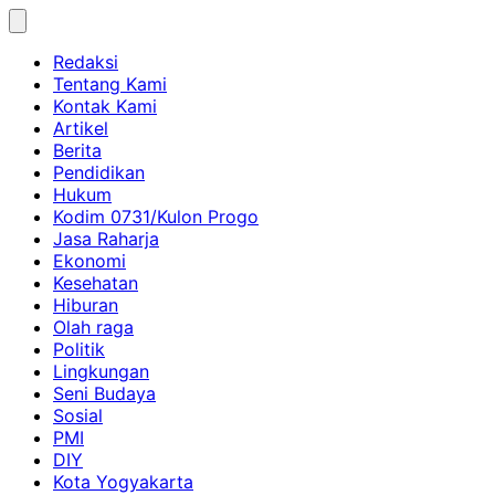
Skip
to
Redaksi
content
Tentang Kami
Kontak Kami
Artikel
Berita
Pendidikan
Hukum
Kodim 0731/Kulon Progo
Jasa Raharja
Ekonomi
Kesehatan
Hiburan
Olah raga
Politik
Lingkungan
Seni Budaya
Sosial
PMI
DIY
Kota Yogyakarta