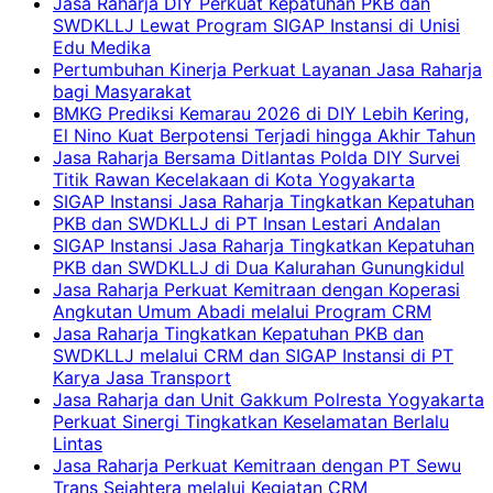
Jasa Raharja DIY Perkuat Kepatuhan PKB dan
SWDKLLJ Lewat Program SIGAP Instansi di Unisi
Edu Medika
Pertumbuhan Kinerja Perkuat Layanan Jasa Raharja
bagi Masyarakat
BMKG Prediksi Kemarau 2026 di DIY Lebih Kering,
El Nino Kuat Berpotensi Terjadi hingga Akhir Tahun
Jasa Raharja Bersama Ditlantas Polda DIY Survei
Titik Rawan Kecelakaan di Kota Yogyakarta
SIGAP Instansi Jasa Raharja Tingkatkan Kepatuhan
PKB dan SWDKLLJ di PT Insan Lestari Andalan
SIGAP Instansi Jasa Raharja Tingkatkan Kepatuhan
PKB dan SWDKLLJ di Dua Kalurahan Gunungkidul
Jasa Raharja Perkuat Kemitraan dengan Koperasi
Angkutan Umum Abadi melalui Program CRM
Jasa Raharja Tingkatkan Kepatuhan PKB dan
SWDKLLJ melalui CRM dan SIGAP Instansi di PT
Karya Jasa Transport
Jasa Raharja dan Unit Gakkum Polresta Yogyakarta
Perkuat Sinergi Tingkatkan Keselamatan Berlalu
Lintas
Jasa Raharja Perkuat Kemitraan dengan PT Sewu
Trans Sejahtera melalui Kegiatan CRM