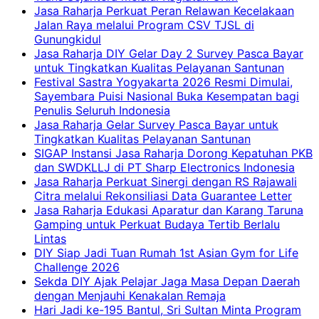
Jasa Raharja Perkuat Peran Relawan Kecelakaan
Jalan Raya melalui Program CSV TJSL di
Gunungkidul
Jasa Raharja DIY Gelar Day 2 Survey Pasca Bayar
untuk Tingkatkan Kualitas Pelayanan Santunan
Festival Sastra Yogyakarta 2026 Resmi Dimulai,
Sayembara Puisi Nasional Buka Kesempatan bagi
Penulis Seluruh Indonesia
Jasa Raharja Gelar Survey Pasca Bayar untuk
Tingkatkan Kualitas Pelayanan Santunan
SIGAP Instansi Jasa Raharja Dorong Kepatuhan PKB
dan SWDKLLJ di PT Sharp Electronics Indonesia
Jasa Raharja Perkuat Sinergi dengan RS Rajawali
Citra melalui Rekonsiliasi Data Guarantee Letter
Jasa Raharja Edukasi Aparatur dan Karang Taruna
Gamping untuk Perkuat Budaya Tertib Berlalu
Lintas
DIY Siap Jadi Tuan Rumah 1st Asian Gym for Life
Challenge 2026
Sekda DIY Ajak Pelajar Jaga Masa Depan Daerah
dengan Menjauhi Kenakalan Remaja
Hari Jadi ke-195 Bantul, Sri Sultan Minta Program