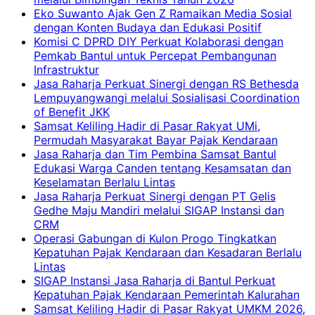
Eko Suwanto Ajak Gen Z Ramaikan Media Sosial
dengan Konten Budaya dan Edukasi Positif
Komisi C DPRD DIY Perkuat Kolaborasi dengan
Pemkab Bantul untuk Percepat Pembangunan
Infrastruktur
Jasa Raharja Perkuat Sinergi dengan RS Bethesda
Lempuyangwangi melalui Sosialisasi Coordination
of Benefit JKK
Samsat Keliling Hadir di Pasar Rakyat UMi,
Permudah Masyarakat Bayar Pajak Kendaraan
Jasa Raharja dan Tim Pembina Samsat Bantul
Edukasi Warga Canden tentang Kesamsatan dan
Keselamatan Berlalu Lintas
Jasa Raharja Perkuat Sinergi dengan PT Gelis
Gedhe Maju Mandiri melalui SIGAP Instansi dan
CRM
Operasi Gabungan di Kulon Progo Tingkatkan
Kepatuhan Pajak Kendaraan dan Kesadaran Berlalu
Lintas
SIGAP Instansi Jasa Raharja di Bantul Perkuat
Kepatuhan Pajak Kendaraan Pemerintah Kalurahan
Samsat Keliling Hadir di Pasar Rakyat UMKM 2026,