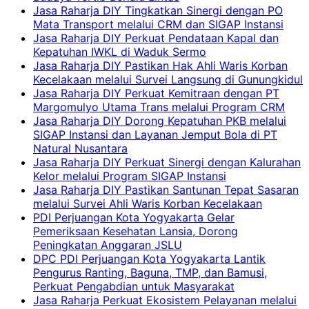
Jasa Raharja DIY Tingkatkan Sinergi dengan PO
Mata Transport melalui CRM dan SIGAP Instansi
Jasa Raharja DIY Perkuat Pendataan Kapal dan
Kepatuhan IWKL di Waduk Sermo
Jasa Raharja DIY Pastikan Hak Ahli Waris Korban
Kecelakaan melalui Survei Langsung di Gunungkidul
Jasa Raharja DIY Perkuat Kemitraan dengan PT
Margomulyo Utama Trans melalui Program CRM
Jasa Raharja DIY Dorong Kepatuhan PKB melalui
SIGAP Instansi dan Layanan Jemput Bola di PT
Natural Nusantara
Jasa Raharja DIY Perkuat Sinergi dengan Kalurahan
Kelor melalui Program SIGAP Instansi
Jasa Raharja DIY Pastikan Santunan Tepat Sasaran
melalui Survei Ahli Waris Korban Kecelakaan
PDI Perjuangan Kota Yogyakarta Gelar
Pemeriksaan Kesehatan Lansia, Dorong
Peningkatan Anggaran JSLU
DPC PDI Perjuangan Kota Yogyakarta Lantik
Pengurus Ranting, Baguna, TMP, dan Bamusi,
Perkuat Pengabdian untuk Masyarakat
Jasa Raharja Perkuat Ekosistem Pelayanan melalui