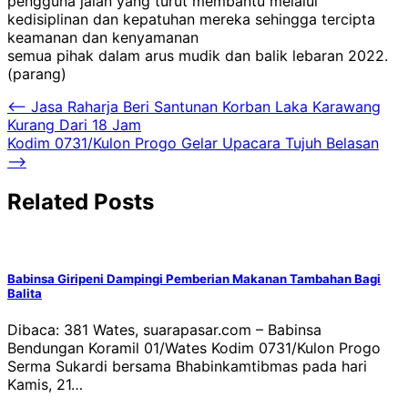
pengguna jalan yang turut membantu melalui
kedisiplinan dan kepatuhan mereka sehingga tercipta
keamanan dan kenyamanan
semua pihak dalam arus mudik dan balik lebaran 2022.
(parang)
Navigasi
⟵
Jasa Raharja Beri Santunan Korban Laka Karawang
Kurang Dari 18 Jam
pos
Kodim 0731/Kulon Progo Gelar Upacara Tujuh Belasan
⟶
Related Posts
Babinsa Giripeni Dampingi Pemberian Makanan Tambahan Bagi
Balita
Dibaca: 381 Wates, suarapasar.com – Babinsa
Bendungan Koramil 01/Wates Kodim 0731/Kulon Progo
Serma Sukardi bersama Bhabinkamtibmas pada hari
Kamis, 21…