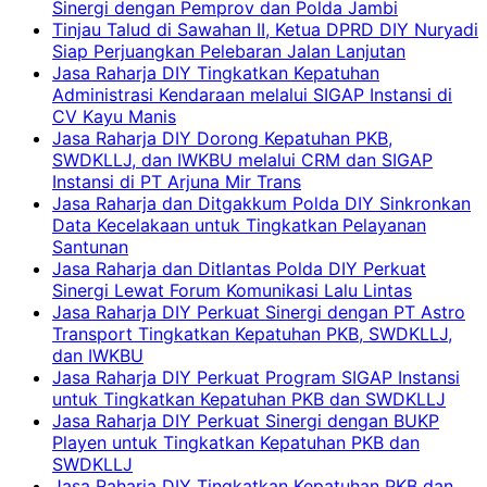
Sinergi dengan Pemprov dan Polda Jambi
Tinjau Talud di Sawahan II, Ketua DPRD DIY Nuryadi
Siap Perjuangkan Pelebaran Jalan Lanjutan
Jasa Raharja DIY Tingkatkan Kepatuhan
Administrasi Kendaraan melalui SIGAP Instansi di
CV Kayu Manis
Jasa Raharja DIY Dorong Kepatuhan PKB,
SWDKLLJ, dan IWKBU melalui CRM dan SIGAP
Instansi di PT Arjuna Mir Trans
Jasa Raharja dan Ditgakkum Polda DIY Sinkronkan
Data Kecelakaan untuk Tingkatkan Pelayanan
Santunan
Jasa Raharja dan Ditlantas Polda DIY Perkuat
Sinergi Lewat Forum Komunikasi Lalu Lintas
Jasa Raharja DIY Perkuat Sinergi dengan PT Astro
Transport Tingkatkan Kepatuhan PKB, SWDKLLJ,
dan IWKBU
Jasa Raharja DIY Perkuat Program SIGAP Instansi
untuk Tingkatkan Kepatuhan PKB dan SWDKLLJ
Jasa Raharja DIY Perkuat Sinergi dengan BUKP
Playen untuk Tingkatkan Kepatuhan PKB dan
SWDKLLJ
Jasa Raharja DIY Tingkatkan Kepatuhan PKB dan