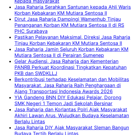
Kepada masyarakat
Jasa Raharja Serahkan Santunan kepada Ahli Waris
Korban Kebakaran KM Mutiara Sentosa II
Dirut Jasa Raharja Dampingi Wamenhub Tinjau
Penanganan Korban KM Mutiara Sentosa II di RS
PHC Surabaya
Pastikan Pelayanan Maksimal, Direksi Jasa Raharja
Tinjau Korban Kebakaran KM Mutiara Sentosa II
Jasa Raharja Jamin Seluruh Korban Kebakaran KM
Mutiara Sentosa II di Perairan Sumenep
Gelar Audiensi, Jasa Raharja dan Kementerian
PANRB Perkuat Koordinasi Tingkatkan Kepatuhan
PKB dan SWDKLLJ
Berkontribusi terhadap Keselamatan dan Mobilitas
Masyarakat, Jasa Raharja Raih Penghargaan di
Ajang Transportasi Indonesia Awards 2026
YIA Gandeng BNN DIY Edukasi Pelajar, Dorong
SMK Negeri 1 Temon Jadi Sekolah Bersinar
Jasa Raharja dan Korlantas Polri Ajak Masyarakat
Akhiri Lawan Arus, Wujudkan Budaya Keselamatan
Berlalu Lintas
Jasa Raharja DIY Ajak Masyarakat Sleman Bangun
Budaya Tertib Berlalu Lintas