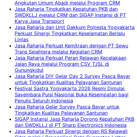
Angkutan Umum Abadi melalui Program CRM
Jasa Raharja Tingkatkan Kepatuhan PKB dan
SWDKLLJ melalui CRM dan SIGAP Instansi di PT
Karya Jasa Transport
Jasa Raharja dan Unit Gakkum Polresta Yogyakarta
Perkuat Sinergi Tingkatkan Keselamatan Berlalu
Lintas
Jasa Raharja Perkuat Kemitraan dengan PT Sewu
Trans Sejahtera melalui Kegiatan CRM
Jasa Raharja Perkuat Peran Relawan Kecelakaan
Jalan Raya melalui Program CSV TJSL di
Gunungkidul
Jasa Raharja DIY Gelar Day 2 Survey Pasca Bayar
untuk Tingkatkan Kualitas Pelayanan Santunan
Festival Sastra Yogyakarta 2026 Resmi Dimulai,
Sayembara Puisi Nasional Buka Kesempatan bagi
Penulis Seluruh Indonesia
Jasa Raharja Gelar Survey Pasca Bayar untuk
Tingkatkan Kualitas Pelayanan Santunan
SIGAP Instansi Jasa Raharja Dorong Kepatuhan PKB
dan SWDKLLJ di PT Sharp Electronics Indonesia
Jasa Raharja Perkuat Sinergi dengan RS Rajawali