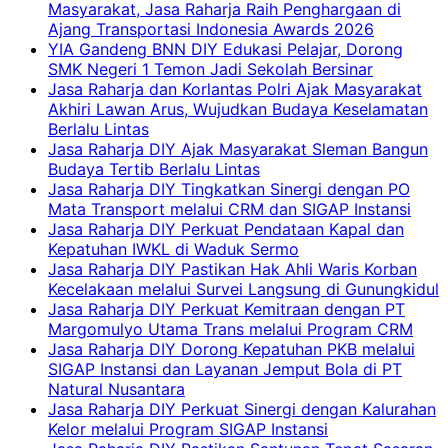
Masyarakat, Jasa Raharja Raih Penghargaan di
Ajang Transportasi Indonesia Awards 2026
YIA Gandeng BNN DIY Edukasi Pelajar, Dorong
SMK Negeri 1 Temon Jadi Sekolah Bersinar
Jasa Raharja dan Korlantas Polri Ajak Masyarakat
Akhiri Lawan Arus, Wujudkan Budaya Keselamatan
Berlalu Lintas
Jasa Raharja DIY Ajak Masyarakat Sleman Bangun
Budaya Tertib Berlalu Lintas
Jasa Raharja DIY Tingkatkan Sinergi dengan PO
Mata Transport melalui CRM dan SIGAP Instansi
Jasa Raharja DIY Perkuat Pendataan Kapal dan
Kepatuhan IWKL di Waduk Sermo
Jasa Raharja DIY Pastikan Hak Ahli Waris Korban
Kecelakaan melalui Survei Langsung di Gunungkidul
Jasa Raharja DIY Perkuat Kemitraan dengan PT
Margomulyo Utama Trans melalui Program CRM
Jasa Raharja DIY Dorong Kepatuhan PKB melalui
SIGAP Instansi dan Layanan Jemput Bola di PT
Natural Nusantara
Jasa Raharja DIY Perkuat Sinergi dengan Kalurahan
Kelor melalui Program SIGAP Instansi