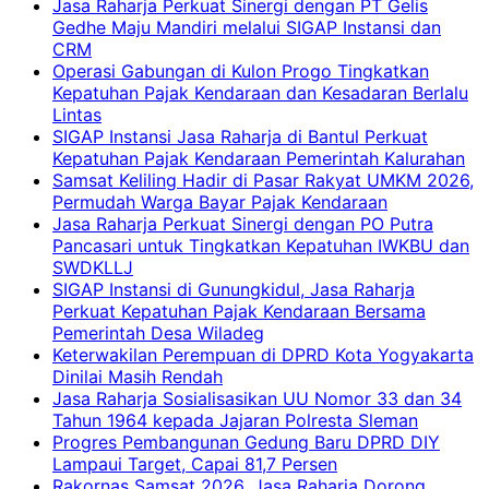
Jasa Raharja Perkuat Sinergi dengan PT Gelis
Gedhe Maju Mandiri melalui SIGAP Instansi dan
CRM
Operasi Gabungan di Kulon Progo Tingkatkan
Kepatuhan Pajak Kendaraan dan Kesadaran Berlalu
Lintas
SIGAP Instansi Jasa Raharja di Bantul Perkuat
Kepatuhan Pajak Kendaraan Pemerintah Kalurahan
Samsat Keliling Hadir di Pasar Rakyat UMKM 2026,
Permudah Warga Bayar Pajak Kendaraan
Jasa Raharja Perkuat Sinergi dengan PO Putra
Pancasari untuk Tingkatkan Kepatuhan IWKBU dan
SWDKLLJ
SIGAP Instansi di Gunungkidul, Jasa Raharja
Perkuat Kepatuhan Pajak Kendaraan Bersama
Pemerintah Desa Wiladeg
Keterwakilan Perempuan di DPRD Kota Yogyakarta
Dinilai Masih Rendah
Jasa Raharja Sosialisasikan UU Nomor 33 dan 34
Tahun 1964 kepada Jajaran Polresta Sleman
Progres Pembangunan Gedung Baru DPRD DIY
Lampaui Target, Capai 81,7 Persen
Rakornas Samsat 2026, Jasa Raharja Dorong