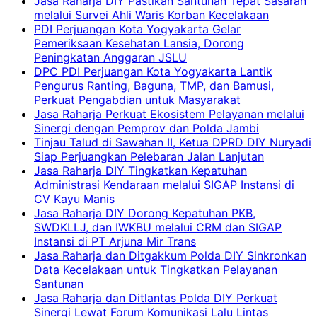
Jasa Raharja DIY Pastikan Santunan Tepat Sasaran
melalui Survei Ahli Waris Korban Kecelakaan
PDI Perjuangan Kota Yogyakarta Gelar
Pemeriksaan Kesehatan Lansia, Dorong
Peningkatan Anggaran JSLU
DPC PDI Perjuangan Kota Yogyakarta Lantik
Pengurus Ranting, Baguna, TMP, dan Bamusi,
Perkuat Pengabdian untuk Masyarakat
Jasa Raharja Perkuat Ekosistem Pelayanan melalui
Sinergi dengan Pemprov dan Polda Jambi
Tinjau Talud di Sawahan II, Ketua DPRD DIY Nuryadi
Siap Perjuangkan Pelebaran Jalan Lanjutan
Jasa Raharja DIY Tingkatkan Kepatuhan
Administrasi Kendaraan melalui SIGAP Instansi di
CV Kayu Manis
Jasa Raharja DIY Dorong Kepatuhan PKB,
SWDKLLJ, dan IWKBU melalui CRM dan SIGAP
Instansi di PT Arjuna Mir Trans
Jasa Raharja dan Ditgakkum Polda DIY Sinkronkan
Data Kecelakaan untuk Tingkatkan Pelayanan
Santunan
Jasa Raharja dan Ditlantas Polda DIY Perkuat
Sinergi Lewat Forum Komunikasi Lalu Lintas