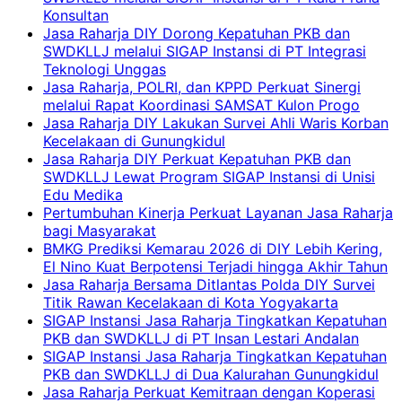
Konsultan
Jasa Raharja DIY Dorong Kepatuhan PKB dan
SWDKLLJ melalui SIGAP Instansi di PT Integrasi
Teknologi Unggas
Jasa Raharja, POLRI, dan KPPD Perkuat Sinergi
melalui Rapat Koordinasi SAMSAT Kulon Progo
Jasa Raharja DIY Lakukan Survei Ahli Waris Korban
Kecelakaan di Gunungkidul
Jasa Raharja DIY Perkuat Kepatuhan PKB dan
SWDKLLJ Lewat Program SIGAP Instansi di Unisi
Edu Medika
Pertumbuhan Kinerja Perkuat Layanan Jasa Raharja
bagi Masyarakat
BMKG Prediksi Kemarau 2026 di DIY Lebih Kering,
El Nino Kuat Berpotensi Terjadi hingga Akhir Tahun
Jasa Raharja Bersama Ditlantas Polda DIY Survei
Titik Rawan Kecelakaan di Kota Yogyakarta
SIGAP Instansi Jasa Raharja Tingkatkan Kepatuhan
PKB dan SWDKLLJ di PT Insan Lestari Andalan
SIGAP Instansi Jasa Raharja Tingkatkan Kepatuhan
PKB dan SWDKLLJ di Dua Kalurahan Gunungkidul
Jasa Raharja Perkuat Kemitraan dengan Koperasi