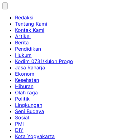
Skip
to
Redaksi
content
Tentang Kami
Kontak Kami
Artikel
Berita
Pendidikan
Hukum
Kodim 0731/Kulon Progo
Jasa Raharja
Ekonomi
Kesehatan
Hiburan
Olah raga
Politik
Lingkungan
Seni Budaya
Sosial
PMI
DIY
Kota Yogyakarta