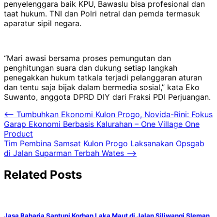
penyelenggara baik KPU, Bawaslu bisa profesional dan
taat hukum. TNI dan Polri netral dan pemda termasuk
aparatur sipil negara.
“Mari awasi bersama proses pemungutan dan
penghitungan suara dan dukung setiap langkah
penegakkan hukum tatkala terjadi pelanggaran aturan
dan tentu saja bijak dalam bermedia sosial,” kata Eko
Suwanto, anggota DPRD DIY dari Fraksi PDI Perjuangan.
Navigasi
⟵
Tumbuhkan Ekonomi Kulon Progo, Novida-Rini: Fokus
Garap Ekonomi Berbasis Kalurahan – One Village One
pos
Product
Tim Pembina Samsat Kulon Progo Laksanakan Opsgab
di Jalan Suparman Terbah Wates
⟶
Related Posts
Jasa Raharja Santuni Korban Laka Maut di Jalan Siliwangi Sleman