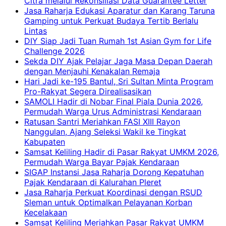
Citra melalui Rekonsiliasi Data Guarantee Letter
Jasa Raharja Edukasi Aparatur dan Karang Taruna
Gamping untuk Perkuat Budaya Tertib Berlalu
Lintas
DIY Siap Jadi Tuan Rumah 1st Asian Gym for Life
Challenge 2026
Sekda DIY Ajak Pelajar Jaga Masa Depan Daerah
dengan Menjauhi Kenakalan Remaja
Hari Jadi ke-195 Bantul, Sri Sultan Minta Program
Pro-Rakyat Segera Direalisasikan
SAMOLI Hadir di Nobar Final Piala Dunia 2026,
Permudah Warga Urus Administrasi Kendaraan
Ratusan Santri Meriahkan FASI XIII Rayon
Nanggulan, Ajang Seleksi Wakil ke Tingkat
Kabupaten
Samsat Keliling Hadir di Pasar Rakyat UMKM 2026,
Permudah Warga Bayar Pajak Kendaraan
SIGAP Instansi Jasa Raharja Dorong Kepatuhan
Pajak Kendaraan di Kalurahan Pleret
Jasa Raharja Perkuat Koordinasi dengan RSUD
Sleman untuk Optimalkan Pelayanan Korban
Kecelakaan
Samsat Keliling Meriahkan Pasar Rakyat UMKM