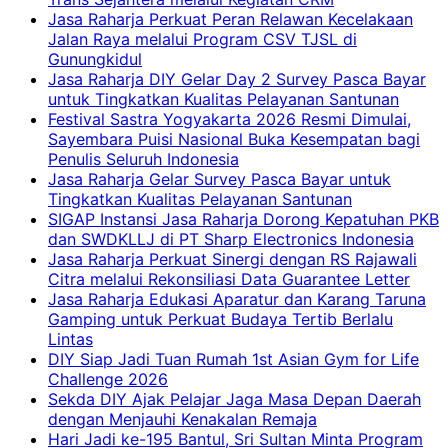
Jasa Raharja Perkuat Peran Relawan Kecelakaan
Jalan Raya melalui Program CSV TJSL di
Gunungkidul
Jasa Raharja DIY Gelar Day 2 Survey Pasca Bayar
untuk Tingkatkan Kualitas Pelayanan Santunan
Festival Sastra Yogyakarta 2026 Resmi Dimulai,
Sayembara Puisi Nasional Buka Kesempatan bagi
Penulis Seluruh Indonesia
Jasa Raharja Gelar Survey Pasca Bayar untuk
Tingkatkan Kualitas Pelayanan Santunan
SIGAP Instansi Jasa Raharja Dorong Kepatuhan PKB
dan SWDKLLJ di PT Sharp Electronics Indonesia
Jasa Raharja Perkuat Sinergi dengan RS Rajawali
Citra melalui Rekonsiliasi Data Guarantee Letter
Jasa Raharja Edukasi Aparatur dan Karang Taruna
Gamping untuk Perkuat Budaya Tertib Berlalu
Lintas
DIY Siap Jadi Tuan Rumah 1st Asian Gym for Life
Challenge 2026
Sekda DIY Ajak Pelajar Jaga Masa Depan Daerah
dengan Menjauhi Kenakalan Remaja
Hari Jadi ke-195 Bantul, Sri Sultan Minta Program