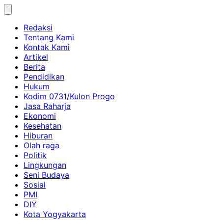
Skip
to
Redaksi
content
Tentang Kami
Kontak Kami
Artikel
Berita
Pendidikan
Hukum
Kodim 0731/Kulon Progo
Jasa Raharja
Ekonomi
Kesehatan
Hiburan
Olah raga
Politik
Lingkungan
Seni Budaya
Sosial
PMI
DIY
Kota Yogyakarta