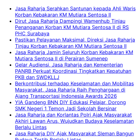
Jasa Raharja Serahkan Santunan kepada Ahli Waris
Korban Kebakaran KM Mutiara Sentosa II
Dirut Jasa Raharja Dampingi Wamenhub Tinjau
Penanganan Korban KM Mutiara Sentosa II di RS
PHC Surabaya
Pastikan Pelayanan Maksimal, Direksi Jasa Raharja
Tinjau Korban Kebakaran KM Mutiara Sentosa II
Jasa Raharja Jamin Seluruh Korban Kebakaran KM
Mutiara Sentosa II di Perairan Sumenep
Gelar Audiensi, Jasa Raharja dan Kementerian
PANRB Perkuat Koordinasi Tingkatkan Kepatuhan
PKB dan SWDKLLJ
Berkontribusi terhadap Keselamatan dan Mobilitas
Masyarakat, Jasa Raharja Raih Penghargaan di
Ajang Transportasi Indonesia Awards 2026
YIA Gandeng BNN DIY Edukasi Pelajar, Dorong
SMK Negeri 1 Temon Jadi Sekolah Bersinar
Jasa Raharja dan Korlantas Polri Ajak Masyarakat
Akhiri Lawan Arus, Wujudkan Budaya Keselamatan
Berlalu Lintas
Jasa Raharja DIY Ajak Masyarakat Sleman Bangun
Budaya Tertib Berlalu Lintas