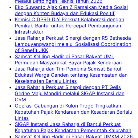
melalui Bimbingan Teknis Tahun 2026
Eko Suwanto Ajak Gen Z Ramaikan Media Sosial
dengan Konten Budaya dan Edukasi Positif
Komisi C DPRD DIY Perkuat Kolaborasi dengan
Pemkab Bantul untuk Percepat Pembangunan
Infrastruktur
Jasa Raharja Perkuat Sinergi dengan RS Bethesda
Lempuyangwangi melalui Sosialisasi Coordination
of Benefit JKK
Samsat Keliling Hadir di Pasar Rakyat UMi,
Permudah Masyarakat Bayar Pajak Kendaraan
Jasa Raharja dan Tim Pembina Samsat Bantul
Edukasi Warga Canden tentang Kesamsatan dan
Keselamatan Berlalu Lintas
Jasa Raharja Perkuat Sinergi dengan PT Gelis
Gedhe Maju Mandiri melalui SIGAP Instansi dan
CRM
Operasi Gabungan di Kulon Progo Tingkatkan
Kepatuhan Pajak Kendaraan dan Kesadaran Berlalu
Lintas
SIGAP Instansi Jasa Raharja di Bantul Perkuat
Kepatuhan Pajak Kendaraan Pemerintah Kalurahan
Samsat Keliling Hadir di Pasar Rakyat UMKM 2026,