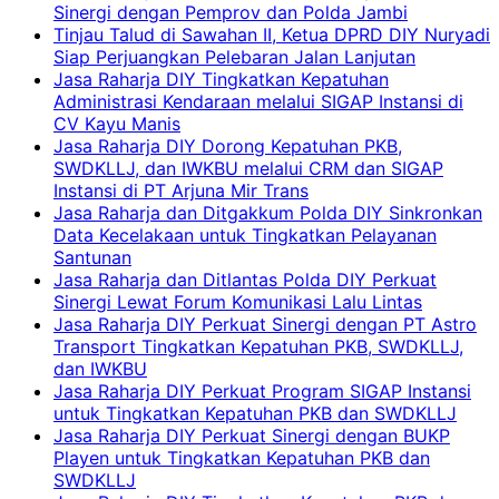
Sinergi dengan Pemprov dan Polda Jambi
Tinjau Talud di Sawahan II, Ketua DPRD DIY Nuryadi
Siap Perjuangkan Pelebaran Jalan Lanjutan
Jasa Raharja DIY Tingkatkan Kepatuhan
Administrasi Kendaraan melalui SIGAP Instansi di
CV Kayu Manis
Jasa Raharja DIY Dorong Kepatuhan PKB,
SWDKLLJ, dan IWKBU melalui CRM dan SIGAP
Instansi di PT Arjuna Mir Trans
Jasa Raharja dan Ditgakkum Polda DIY Sinkronkan
Data Kecelakaan untuk Tingkatkan Pelayanan
Santunan
Jasa Raharja dan Ditlantas Polda DIY Perkuat
Sinergi Lewat Forum Komunikasi Lalu Lintas
Jasa Raharja DIY Perkuat Sinergi dengan PT Astro
Transport Tingkatkan Kepatuhan PKB, SWDKLLJ,
dan IWKBU
Jasa Raharja DIY Perkuat Program SIGAP Instansi
untuk Tingkatkan Kepatuhan PKB dan SWDKLLJ
Jasa Raharja DIY Perkuat Sinergi dengan BUKP
Playen untuk Tingkatkan Kepatuhan PKB dan
SWDKLLJ