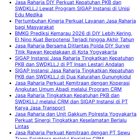
Jasa Raharja DIY Perkuat Kepatuhan PKB dan
SWDKLLJ Lewat Program SIGAP Instansi di Unisi
Edu Medika
Pertumbuhan Kinerja Perkuat Layanan Jasa Raharja
bagi Masyarakat
BMKG Prediksi Kemarau 2026 di DIY Lebih Kering,
El Nino Kuat Berpotensi Terjadi hingga Akhir Tahun
Jasa Raharja Bersama Ditlantas Polda DIY Survei
Titik Rawan Kecelakaan di Kota Yogyakarta
SIGAP Instansi Jasa Raharja Tingkatkan Kepatuhan
PKB dan SWDKLLJ di PT Insan Lestari Andalan
SIGAP Instansi Jasa Raharja Tingkatkan Kepatuhan
PKB dan SWDKLLJ di Dua Kalurahan Gunungkidul
Jasa Raharja Perkuat Kemitraan dengan Koperasi
Angkutan Umum Abadi melalui Program CRM
Jasa Raharja Tingkatkan Kepatuhan PKB dan
SWDKLLJ melalui CRM dan SIGAP Instansi di PT
Karya Jasa Transport
Jasa Raharja dan Unit Gakkum Polresta Yogyakarta
Perkuat Sinergi Tingkatkan Keselamatan Berlalu
Lintas
Jasa Raharja Perkuat Kemitraan dengan PT Sewu
Trans Sejahtera melalui Kegiatan CRM