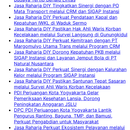
Jasa Raharja DIY Tingkatkan Sinergi dengan PO
Mata Transport melalui CRM dan SIGAP Instansi
Jasa Raharja DIY Perkuat Pendataan Kapal dan
Kepatuhan IWKL di Waduk Sermo
Jasa Raharja DIY Pastikan Hak Ahli Waris Korban
Kecelakaan melalui Survei Langsung di Gunungkidul
Jasa Raharja DIY Perkuat Kemitraan dengan PT
Margomulyo Utama Trans melalui Program CRM
Jasa Raharja DIY Dorong Kepatuhan PKB melalui
SIGAP Instansi dan Layanan Jemput Bola di PT
Natural Nusantara
Jasa Raharja DIY Perkuat Sinergi dengan Kalurahan
Kelor melalui Program SIGAP Instansi
Jasa Raharja DIY Pastikan Santunan Tepat Sasaran
melalui Survei Ahli Waris Korban Kecelakaan
PDI Perjuangan Kota Yogyakarta Gelar
Pemeriksaan Kesehatan Lansia, Dorong
Peningkatan Anggaran JSLU
DPC PDI Perjuangan Kota Yogyakarta Lantik
Pengurus Ranting, Baguna, TMP, dan Bamusi,
Perkuat Pengabdian untuk Masyarakat
Jasa Raharja Perkuat Ekosistem Pelayanan melalui