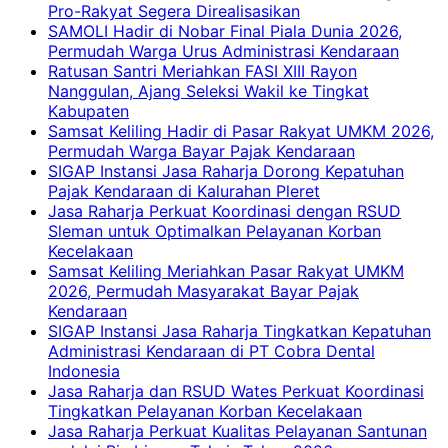
Pro-Rakyat Segera Direalisasikan
SAMOLI Hadir di Nobar Final Piala Dunia 2026,
Permudah Warga Urus Administrasi Kendaraan
Ratusan Santri Meriahkan FASI XIII Rayon
Nanggulan, Ajang Seleksi Wakil ke Tingkat
Kabupaten
Samsat Keliling Hadir di Pasar Rakyat UMKM 2026,
Permudah Warga Bayar Pajak Kendaraan
SIGAP Instansi Jasa Raharja Dorong Kepatuhan
Pajak Kendaraan di Kalurahan Pleret
Jasa Raharja Perkuat Koordinasi dengan RSUD
Sleman untuk Optimalkan Pelayanan Korban
Kecelakaan
Samsat Keliling Meriahkan Pasar Rakyat UMKM
2026, Permudah Masyarakat Bayar Pajak
Kendaraan
SIGAP Instansi Jasa Raharja Tingkatkan Kepatuhan
Administrasi Kendaraan di PT Cobra Dental
Indonesia
Jasa Raharja dan RSUD Wates Perkuat Koordinasi
Tingkatkan Pelayanan Korban Kecelakaan
Jasa Raharja Perkuat Kualitas Pelayanan Santunan