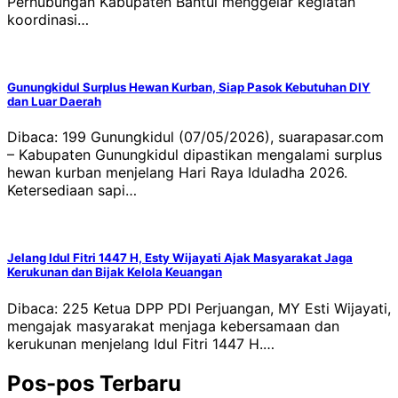
Perhubungan Kabupaten Bantul menggelar kegiatan
koordinasi…
Gunungkidul Surplus Hewan Kurban, Siap Pasok Kebutuhan DIY
dan Luar Daerah
Dibaca: 199 Gunungkidul (07/05/2026), suarapasar.com
– Kabupaten Gunungkidul dipastikan mengalami surplus
hewan kurban menjelang Hari Raya Iduladha 2026.
Ketersediaan sapi…
Jelang Idul Fitri 1447 H, Esty Wijayati Ajak Masyarakat Jaga
Kerukunan dan Bijak Kelola Keuangan
Dibaca: 225 Ketua DPP PDI Perjuangan, MY Esti Wijayati,
mengajak masyarakat menjaga kebersamaan dan
kerukunan menjelang Idul Fitri 1447 H.…
Pos-pos Terbaru