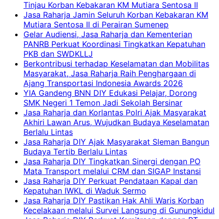
Tinjau Korban Kebakaran KM Mutiara Sentosa II
Jasa Raharja Jamin Seluruh Korban Kebakaran KM
Mutiara Sentosa II di Perairan Sumenep
Gelar Audiensi, Jasa Raharja dan Kementerian
PANRB Perkuat Koordinasi Tingkatkan Kepatuhan
PKB dan SWDKLLJ
Berkontribusi terhadap Keselamatan dan Mobilitas
Masyarakat, Jasa Raharja Raih Penghargaan di
Ajang Transportasi Indonesia Awards 2026
YIA Gandeng BNN DIY Edukasi Pelajar, Dorong
SMK Negeri 1 Temon Jadi Sekolah Bersinar
Jasa Raharja dan Korlantas Polri Ajak Masyarakat
Akhiri Lawan Arus, Wujudkan Budaya Keselamatan
Berlalu Lintas
Jasa Raharja DIY Ajak Masyarakat Sleman Bangun
Budaya Tertib Berlalu Lintas
Jasa Raharja DIY Tingkatkan Sinergi dengan PO
Mata Transport melalui CRM dan SIGAP Instansi
Jasa Raharja DIY Perkuat Pendataan Kapal dan
Kepatuhan IWKL di Waduk Sermo
Jasa Raharja DIY Pastikan Hak Ahli Waris Korban
Kecelakaan melalui Survei Langsung di Gunungkidul