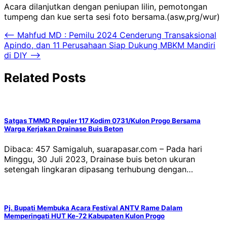
Acara dilanjutkan dengan peniupan lilin, pemotongan
tumpeng dan kue serta sesi foto bersama.(asw,prg/wur)
Navigasi
⟵
Mahfud MD : Pemilu 2024 Cenderung Transaksional
Apindo, dan 11 Perusahaan Siap Dukung MBKM Mandiri
pos
di DIY
⟶
Related Posts
Satgas TMMD Reguler 117 Kodim 0731/Kulon Progo Bersama
Warga Kerjakan Drainase Buis Beton
Dibaca: 457 Samigaluh, suarapasar.com – Pada hari
Minggu, 30 Juli 2023, Drainase buis beton ukuran
setengah lingkaran dipasang terhubung dengan…
Pj. Bupati Membuka Acara Festival ANTV Rame Dalam
Memperingati HUT Ke-72 Kabupaten Kulon Progo