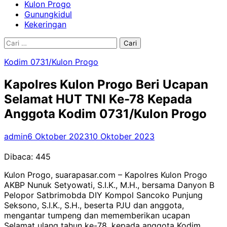
Kulon Progo
Gunungkidul
Kekeringan
Cari
untuk:
Kodim 0731/Kulon Progo
Kapolres Kulon Progo Beri Ucapan
Selamat HUT TNI Ke-78 Kepada
Anggota Kodim 0731/Kulon Progo
admin
6 Oktober 2023
10 Oktober 2023
Dibaca:
445
Kulon Progo, suarapasar.com – Kapolres Kulon Progo
AKBP Nunuk Setyowati, S.I.K., M.H., bersama Danyon B
Pelopor Satbrimobda DIY Kompol Sancoko Punjung
Seksono, S.I.K., S.H., beserta PJU dan anggota,
mengantar tumpeng dan mememberikan ucapan
Selamat ulang tahun ke-78, kepada anggota Kodim