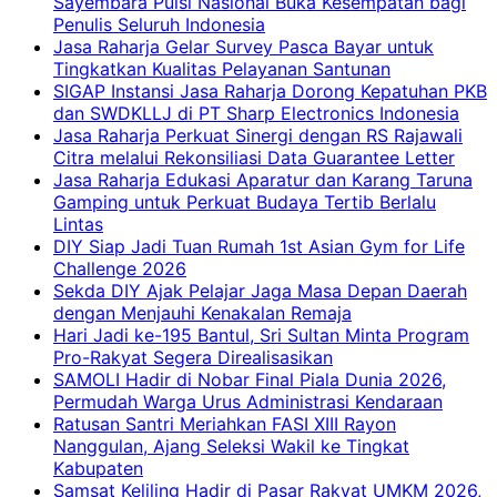
Sayembara Puisi Nasional Buka Kesempatan bagi
Penulis Seluruh Indonesia
Jasa Raharja Gelar Survey Pasca Bayar untuk
Tingkatkan Kualitas Pelayanan Santunan
SIGAP Instansi Jasa Raharja Dorong Kepatuhan PKB
dan SWDKLLJ di PT Sharp Electronics Indonesia
Jasa Raharja Perkuat Sinergi dengan RS Rajawali
Citra melalui Rekonsiliasi Data Guarantee Letter
Jasa Raharja Edukasi Aparatur dan Karang Taruna
Gamping untuk Perkuat Budaya Tertib Berlalu
Lintas
DIY Siap Jadi Tuan Rumah 1st Asian Gym for Life
Challenge 2026
Sekda DIY Ajak Pelajar Jaga Masa Depan Daerah
dengan Menjauhi Kenakalan Remaja
Hari Jadi ke-195 Bantul, Sri Sultan Minta Program
Pro-Rakyat Segera Direalisasikan
SAMOLI Hadir di Nobar Final Piala Dunia 2026,
Permudah Warga Urus Administrasi Kendaraan
Ratusan Santri Meriahkan FASI XIII Rayon
Nanggulan, Ajang Seleksi Wakil ke Tingkat
Kabupaten
Samsat Keliling Hadir di Pasar Rakyat UMKM 2026,