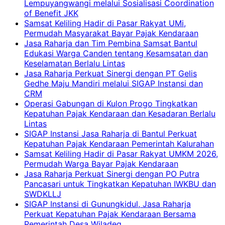
Lempuyangwangi melalui Sosialisasi Coordination
of Benefit JKK
Samsat Keliling Hadir di Pasar Rakyat UMi,
Permudah Masyarakat Bayar Pajak Kendaraan
Jasa Raharja dan Tim Pembina Samsat Bantul
Edukasi Warga Canden tentang Kesamsatan dan
Keselamatan Berlalu Lintas
Jasa Raharja Perkuat Sinergi dengan PT Gelis
Gedhe Maju Mandiri melalui SIGAP Instansi dan
CRM
Operasi Gabungan di Kulon Progo Tingkatkan
Kepatuhan Pajak Kendaraan dan Kesadaran Berlalu
Lintas
SIGAP Instansi Jasa Raharja di Bantul Perkuat
Kepatuhan Pajak Kendaraan Pemerintah Kalurahan
Samsat Keliling Hadir di Pasar Rakyat UMKM 2026,
Permudah Warga Bayar Pajak Kendaraan
Jasa Raharja Perkuat Sinergi dengan PO Putra
Pancasari untuk Tingkatkan Kepatuhan IWKBU dan
SWDKLLJ
SIGAP Instansi di Gunungkidul, Jasa Raharja
Perkuat Kepatuhan Pajak Kendaraan Bersama
Pemerintah Desa Wiladeg