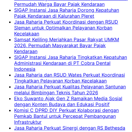
Permudah Warga Bayar Pajak Kendaraan
SIGAP Instansi Jasa Raharja Dorong Kepatuhan
Pajak Kendaraan di Kalurahan Pleret
Jasa Raharja Perkuat Koordinasi dengan RSUD
Sleman untuk Optimalkan Pelayanan Korban
Kecelakaan
Samsat Keliling Meriahkan Pasar Rakyat UMKM
2026, Permudah Masyarakat Bayar Pajak
Kendaraan
SIGAP Instansi Jasa Raharja Tingkatkan Kepatuhan
Administrasi Kendaraan di PT Cobra Dental
Indonesia
Jasa Raharja dan RSUD Wates Perkuat Koordinasi
Tingkatkan Pelayanan Korban Kecelakaan
Jasa Raharja Perkuat Kualitas Pelayanan Santunan
melalui Bimbingan Teknis Tahun 2026
Eko Suwanto Ajak Gen Z Ramaikan Media Sosial
dengan Konten Budaya dan Edukasi Positif
Komisi C DPRD DIY Perkuat Kolaborasi dengan
Pemkab Bantul untuk Percepat Pembangunan
Infrastruktur
Jasa Raharja Perkuat Sinergi dengan RS Bethesda