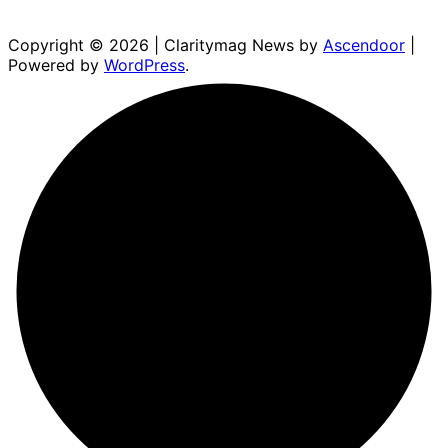
Copyright © 2026
| Claritymag News by
Ascendoor
|
Powered by
WordPress
.