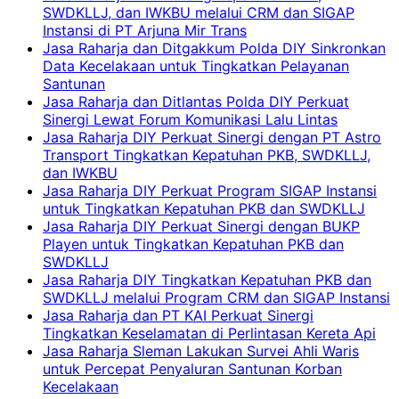
SWDKLLJ, dan IWKBU melalui CRM dan SIGAP
Instansi di PT Arjuna Mir Trans
Jasa Raharja dan Ditgakkum Polda DIY Sinkronkan
Data Kecelakaan untuk Tingkatkan Pelayanan
Santunan
Jasa Raharja dan Ditlantas Polda DIY Perkuat
Sinergi Lewat Forum Komunikasi Lalu Lintas
Jasa Raharja DIY Perkuat Sinergi dengan PT Astro
Transport Tingkatkan Kepatuhan PKB, SWDKLLJ,
dan IWKBU
Jasa Raharja DIY Perkuat Program SIGAP Instansi
untuk Tingkatkan Kepatuhan PKB dan SWDKLLJ
Jasa Raharja DIY Perkuat Sinergi dengan BUKP
Playen untuk Tingkatkan Kepatuhan PKB dan
SWDKLLJ
Jasa Raharja DIY Tingkatkan Kepatuhan PKB dan
SWDKLLJ melalui Program CRM dan SIGAP Instansi
Jasa Raharja dan PT KAI Perkuat Sinergi
Tingkatkan Keselamatan di Perlintasan Kereta Api
Jasa Raharja Sleman Lakukan Survei Ahli Waris
untuk Percepat Penyaluran Santunan Korban
Kecelakaan