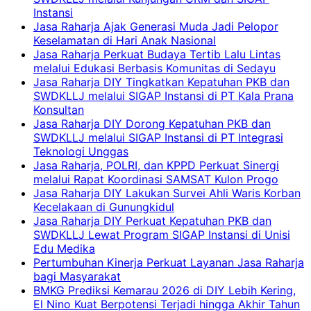
Instansi
Jasa Raharja Ajak Generasi Muda Jadi Pelopor
Keselamatan di Hari Anak Nasional
Jasa Raharja Perkuat Budaya Tertib Lalu Lintas
melalui Edukasi Berbasis Komunitas di Sedayu
Jasa Raharja DIY Tingkatkan Kepatuhan PKB dan
SWDKLLJ melalui SIGAP Instansi di PT Kala Prana
Konsultan
Jasa Raharja DIY Dorong Kepatuhan PKB dan
SWDKLLJ melalui SIGAP Instansi di PT Integrasi
Teknologi Unggas
Jasa Raharja, POLRI, dan KPPD Perkuat Sinergi
melalui Rapat Koordinasi SAMSAT Kulon Progo
Jasa Raharja DIY Lakukan Survei Ahli Waris Korban
Kecelakaan di Gunungkidul
Jasa Raharja DIY Perkuat Kepatuhan PKB dan
SWDKLLJ Lewat Program SIGAP Instansi di Unisi
Edu Medika
Pertumbuhan Kinerja Perkuat Layanan Jasa Raharja
bagi Masyarakat
BMKG Prediksi Kemarau 2026 di DIY Lebih Kering,
El Nino Kuat Berpotensi Terjadi hingga Akhir Tahun