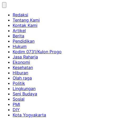
Skip
to
Redaksi
content
Tentang Kami
Kontak Kami
Artikel
Berita
Pendidikan
Hukum
Kodim 0731/Kulon Progo
Jasa Raharja
Ekonomi
Kesehatan
Hiburan
Olah raga
Politik
Lingkungan
Seni Budaya
Sosial
PMI
DIY
Kota Yogyakarta