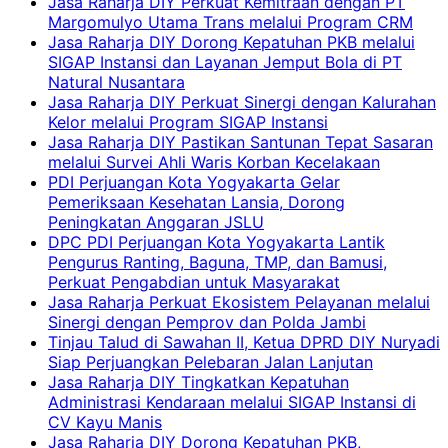
Jasa Raharja DIY Perkuat Kemitraan dengan PT
Margomulyo Utama Trans melalui Program CRM
Jasa Raharja DIY Dorong Kepatuhan PKB melalui
SIGAP Instansi dan Layanan Jemput Bola di PT
Natural Nusantara
Jasa Raharja DIY Perkuat Sinergi dengan Kalurahan
Kelor melalui Program SIGAP Instansi
Jasa Raharja DIY Pastikan Santunan Tepat Sasaran
melalui Survei Ahli Waris Korban Kecelakaan
PDI Perjuangan Kota Yogyakarta Gelar
Pemeriksaan Kesehatan Lansia, Dorong
Peningkatan Anggaran JSLU
DPC PDI Perjuangan Kota Yogyakarta Lantik
Pengurus Ranting, Baguna, TMP, dan Bamusi,
Perkuat Pengabdian untuk Masyarakat
Jasa Raharja Perkuat Ekosistem Pelayanan melalui
Sinergi dengan Pemprov dan Polda Jambi
Tinjau Talud di Sawahan II, Ketua DPRD DIY Nuryadi
Siap Perjuangkan Pelebaran Jalan Lanjutan
Jasa Raharja DIY Tingkatkan Kepatuhan
Administrasi Kendaraan melalui SIGAP Instansi di
CV Kayu Manis
Jasa Raharja DIY Dorong Kepatuhan PKB,