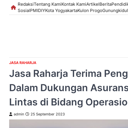
Skip
Redaksi
Tentang Kami
Kontak Kami
Artikel
Berita
Pendidi
to
Sosial
PMI
DIY
Kota Yogyakarta
Kulon Progo
Gunungkidul
content
JASA RAHARJA
Jasa Raharja Terima Peng
Dalam Dukungan Asuransi
Lintas di Bidang Operasio
admin
25 September 2023