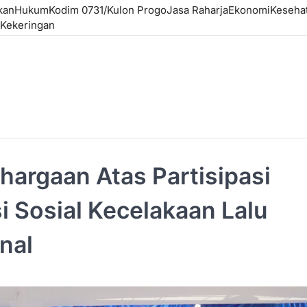
kan
Hukum
Kodim 0731/Kulon Progo
Jasa Raharja
Ekonomi
Keseha
Kekeringan
hargaan Atas Partisipasi
 Sosial Kecelakaan Lalu
nal