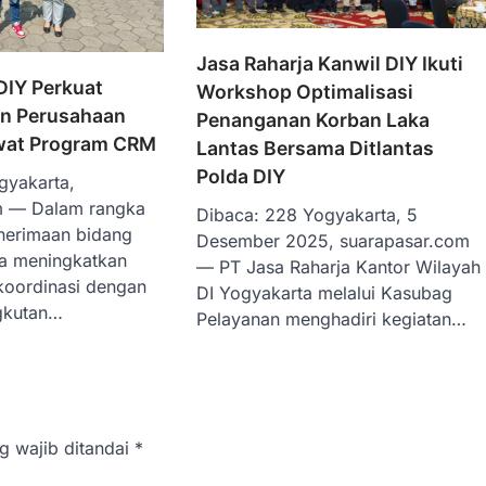
Jasa Raharja Kanwil DIY Ikuti
DIY Perkuat
Workshop Optimalisasi
an Perusahaan
Penanganan Korban Laka
wat Program CRM
Lantas Bersama Ditlantas
Polda DIY
gyakarta,
m — Dalam rangka
Dibaca: 228 Yogyakarta, 5
enerimaan bidang
Desember 2025, suarapasar.com
ta meningkatkan
— PT Jasa Raharja Kantor Wilayah
koordinasi dengan
DI Yogyakarta melalui Kasubag
gkutan…
Pelayanan menghadiri kegiatan…
g wajib ditandai
*