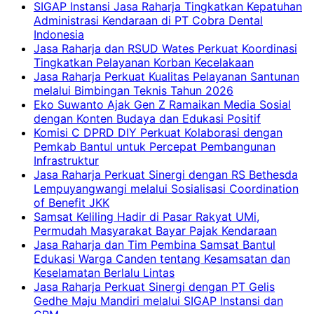
SIGAP Instansi Jasa Raharja Tingkatkan Kepatuhan
Administrasi Kendaraan di PT Cobra Dental
Indonesia
Jasa Raharja dan RSUD Wates Perkuat Koordinasi
Tingkatkan Pelayanan Korban Kecelakaan
Jasa Raharja Perkuat Kualitas Pelayanan Santunan
melalui Bimbingan Teknis Tahun 2026
Eko Suwanto Ajak Gen Z Ramaikan Media Sosial
dengan Konten Budaya dan Edukasi Positif
Komisi C DPRD DIY Perkuat Kolaborasi dengan
Pemkab Bantul untuk Percepat Pembangunan
Infrastruktur
Jasa Raharja Perkuat Sinergi dengan RS Bethesda
Lempuyangwangi melalui Sosialisasi Coordination
of Benefit JKK
Samsat Keliling Hadir di Pasar Rakyat UMi,
Permudah Masyarakat Bayar Pajak Kendaraan
Jasa Raharja dan Tim Pembina Samsat Bantul
Edukasi Warga Canden tentang Kesamsatan dan
Keselamatan Berlalu Lintas
Jasa Raharja Perkuat Sinergi dengan PT Gelis
Gedhe Maju Mandiri melalui SIGAP Instansi dan