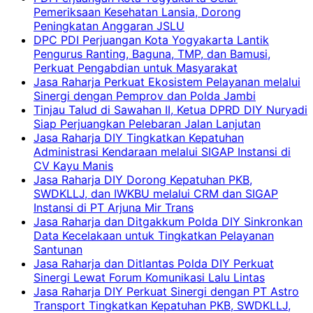
Pemeriksaan Kesehatan Lansia, Dorong
Peningkatan Anggaran JSLU
DPC PDI Perjuangan Kota Yogyakarta Lantik
Pengurus Ranting, Baguna, TMP, dan Bamusi,
Perkuat Pengabdian untuk Masyarakat
Jasa Raharja Perkuat Ekosistem Pelayanan melalui
Sinergi dengan Pemprov dan Polda Jambi
Tinjau Talud di Sawahan II, Ketua DPRD DIY Nuryadi
Siap Perjuangkan Pelebaran Jalan Lanjutan
Jasa Raharja DIY Tingkatkan Kepatuhan
Administrasi Kendaraan melalui SIGAP Instansi di
CV Kayu Manis
Jasa Raharja DIY Dorong Kepatuhan PKB,
SWDKLLJ, dan IWKBU melalui CRM dan SIGAP
Instansi di PT Arjuna Mir Trans
Jasa Raharja dan Ditgakkum Polda DIY Sinkronkan
Data Kecelakaan untuk Tingkatkan Pelayanan
Santunan
Jasa Raharja dan Ditlantas Polda DIY Perkuat
Sinergi Lewat Forum Komunikasi Lalu Lintas
Jasa Raharja DIY Perkuat Sinergi dengan PT Astro
Transport Tingkatkan Kepatuhan PKB, SWDKLLJ,