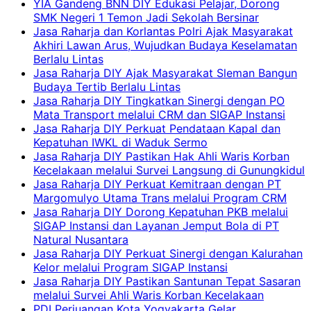
YIA Gandeng BNN DIY Edukasi Pelajar, Dorong
SMK Negeri 1 Temon Jadi Sekolah Bersinar
Jasa Raharja dan Korlantas Polri Ajak Masyarakat
Akhiri Lawan Arus, Wujudkan Budaya Keselamatan
Berlalu Lintas
Jasa Raharja DIY Ajak Masyarakat Sleman Bangun
Budaya Tertib Berlalu Lintas
Jasa Raharja DIY Tingkatkan Sinergi dengan PO
Mata Transport melalui CRM dan SIGAP Instansi
Jasa Raharja DIY Perkuat Pendataan Kapal dan
Kepatuhan IWKL di Waduk Sermo
Jasa Raharja DIY Pastikan Hak Ahli Waris Korban
Kecelakaan melalui Survei Langsung di Gunungkidul
Jasa Raharja DIY Perkuat Kemitraan dengan PT
Margomulyo Utama Trans melalui Program CRM
Jasa Raharja DIY Dorong Kepatuhan PKB melalui
SIGAP Instansi dan Layanan Jemput Bola di PT
Natural Nusantara
Jasa Raharja DIY Perkuat Sinergi dengan Kalurahan
Kelor melalui Program SIGAP Instansi
Jasa Raharja DIY Pastikan Santunan Tepat Sasaran
melalui Survei Ahli Waris Korban Kecelakaan
PDI Perjuangan Kota Yogyakarta Gelar