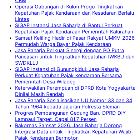
CRM
Operasi Gabungan di Kulon Progo Tingkatkan
Kepatuhan Pajak Kendaraan dan Kesadaran Berlalu
Lintas
SIGAP Instansi Jasa Raharja di Bantul Perkuat
Kepatuhan Pajak Kendaraan Pemerintah Kalurahan
Samsat Keliling Hadir di Pasar Rakyat UMKM 2026,
Permudah Warga Bayar Pajak Kendaraan
Jasa Raharja Perkuat Sinergi dengan PO Putra
Pancasari untuk Tingkatkan Kepatuhan IWKBU dan
SWDKLLJ
SIGAP Instansi di Gunungkidul, Jasa Raharja
Perkuat Kepatuhan Pajak Kendaraan Bersama
Pemerintah Desa Wiladeg
Keterwakilan Perempuan di DPRD Kota Yogyakarta
Dinilai Masih Rendah
Jasa Raharja Sosialisasikan UU Nomor 33 dan 34
Tahun 1964 kepada Jajaran Polresta Sleman
Progres Pembangunan Gedung Baru DPRD DIY
Lampaui Target, Capai 81,7 Persen
Rakornas Samsat 2026, Jasa Raharja Dorong
Integrasi Data untuk Tingkatkan Kepatuhan Wajib
Pajak Kendaraan Bermotor