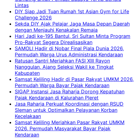
Lintas
DIY Siap Jadi Tuan Rumah 1st Asian Gym for Life
Challenge 2026
Sekda DIY Ajak Pelajar Jaga Masa Depan Daerah
dengan Menjauhi Kenakalan Remaja
Hari Jadi ke-195 Bantul, Sri Sultan Minta Program
Pro-Rakyat Segera Direalisasikan
SAMOLI Hadir di Nobar Final Piala Dunia 2026,
Permudah Warga Urus Administrasi Kendaraan
Ratusan Santri Meriahkan FASI XIII Rayon
Nanggulan, Ajang Seleksi Wakil ke Tingkat
Kabupaten
Samsat Keliling Hadir di Pasar Rakyat UMKM 2026,
Permudah Warga Bayar Pajak Kendaraan
SIGAP Instansi Jasa Raharja Dorong Kepatuhan
Pajak Kendaraan di Kalurahan Pleret
Jasa Raharja Perkuat Koordinasi dengan RSUD
Sleman untuk Optimalkan Pelayanan Korban
Kecelakaan
Samsat Keliling Meriahkan Pasar Rakyat UMKM
2026, Permudah Masyarakat Bayar Pajak
Kendaraan