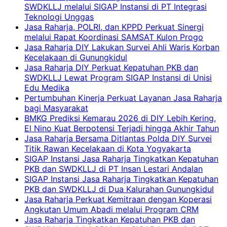
SWDKLLJ melalui SIGAP Instansi di PT Integrasi
Teknologi Unggas
Jasa Raharja, POLRI, dan KPPD Perkuat Sinergi
melalui Rapat Koordinasi SAMSAT Kulon Progo
Jasa Raharja DIY Lakukan Survei Ahli Waris Korban
Kecelakaan di Gunungkidul
Jasa Raharja DIY Perkuat Kepatuhan PKB dan
SWDKLLJ Lewat Program SIGAP Instansi di Unisi
Edu Medika
Pertumbuhan Kinerja Perkuat Layanan Jasa Raharja
bagi Masyarakat
BMKG Prediksi Kemarau 2026 di DIY Lebih Kering,
El Nino Kuat Berpotensi Terjadi hingga Akhir Tahun
Jasa Raharja Bersama Ditlantas Polda DIY Survei
Titik Rawan Kecelakaan di Kota Yogyakarta
SIGAP Instansi Jasa Raharja Tingkatkan Kepatuhan
PKB dan SWDKLLJ di PT Insan Lestari Andalan
SIGAP Instansi Jasa Raharja Tingkatkan Kepatuhan
PKB dan SWDKLLJ di Dua Kalurahan Gunungkidul
Jasa Raharja Perkuat Kemitraan dengan Koperasi
Angkutan Umum Abadi melalui Program CRM
Jasa Raharja Tingkatkan Kepatuhan PKB dan