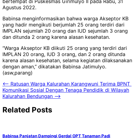
bertempat di Puskesmas Girimulyo II pada Rabu, 31
Agustus 2022.
Babinsa menginformasikan bahwa warga Akseptor KB
yang hadir mengikuti berjumlah 25 orang terdiri dari
IMPLAN sejumlah 20 orang dan IUD sejumlah 3 orang
dan ditunda 2 orang karena alasan kesehatan.
“Warga Akseptor KB diikuti 25 orang yang terdiri dari
IMPLAN 20 orang, IUD 3 orang, dan 2 orang ditunda
karena alasan kesehatan, selama kegiatan dilaksanakan
dengan aman,” dikatakan Babinsa Jatimulyo.
(asw,parang)
Navigasi
⟵
Ratusan Warga Kalurahan Karangwuni Terima BPNT
Komunikasi Sosial Dengan Tenaga Pendidik di Wilayah
pos
Kalurahan Bendungan
⟶
Related Posts
Babinsa Panjatan Dampingi Gerdal OPT Tanaman Padi