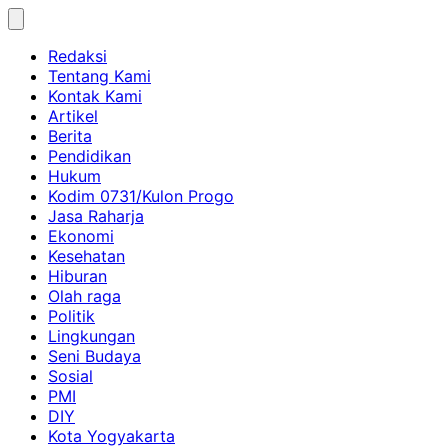
Skip
to
Redaksi
content
Tentang Kami
Kontak Kami
Artikel
Berita
Pendidikan
Hukum
Kodim 0731/Kulon Progo
Jasa Raharja
Ekonomi
Kesehatan
Hiburan
Olah raga
Politik
Lingkungan
Seni Budaya
Sosial
PMI
DIY
Kota Yogyakarta