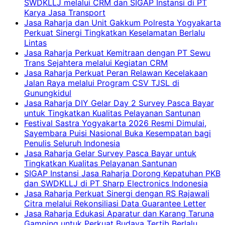
SWDKLLJ melalui CRM dan SIGAP Instansi di PT
Karya Jasa Transport
Jasa Raharja dan Unit Gakkum Polresta Yogyakarta
Perkuat Sinergi Tingkatkan Keselamatan Berlalu
Lintas
Jasa Raharja Perkuat Kemitraan dengan PT Sewu
Trans Sejahtera melalui Kegiatan CRM
Jasa Raharja Perkuat Peran Relawan Kecelakaan
Jalan Raya melalui Program CSV TJSL di
Gunungkidul
Jasa Raharja DIY Gelar Day 2 Survey Pasca Bayar
untuk Tingkatkan Kualitas Pelayanan Santunan
Festival Sastra Yogyakarta 2026 Resmi Dimulai,
Sayembara Puisi Nasional Buka Kesempatan bagi
Penulis Seluruh Indonesia
Jasa Raharja Gelar Survey Pasca Bayar untuk
Tingkatkan Kualitas Pelayanan Santunan
SIGAP Instansi Jasa Raharja Dorong Kepatuhan PKB
dan SWDKLLJ di PT Sharp Electronics Indonesia
Jasa Raharja Perkuat Sinergi dengan RS Rajawali
Citra melalui Rekonsiliasi Data Guarantee Letter
Jasa Raharja Edukasi Aparatur dan Karang Taruna
Gamping untuk Perkuat Budaya Tertib Berlalu