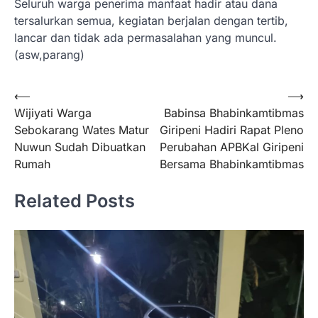
Seluruh warga penerima manfaat hadir atau dana
tersalurkan semua, kegiatan berjalan dengan tertib,
lancar dan tidak ada permasalahan yang muncul.
(asw,parang)
Navigasi
⟵
⟶
Wijiyati Warga
Babinsa Bhabinkamtibmas
pos
Sebokarang Wates Matur
Giripeni Hadiri Rapat Pleno
Nuwun Sudah Dibuatkan
Perubahan APBKal Giripeni
Rumah
Bersama Bhabinkamtibmas
Related Posts