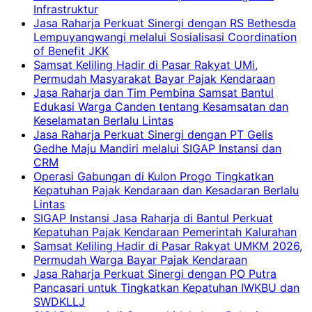
Infrastruktur
Jasa Raharja Perkuat Sinergi dengan RS Bethesda
Lempuyangwangi melalui Sosialisasi Coordination
of Benefit JKK
Samsat Keliling Hadir di Pasar Rakyat UMi,
Permudah Masyarakat Bayar Pajak Kendaraan
Jasa Raharja dan Tim Pembina Samsat Bantul
Edukasi Warga Canden tentang Kesamsatan dan
Keselamatan Berlalu Lintas
Jasa Raharja Perkuat Sinergi dengan PT Gelis
Gedhe Maju Mandiri melalui SIGAP Instansi dan
CRM
Operasi Gabungan di Kulon Progo Tingkatkan
Kepatuhan Pajak Kendaraan dan Kesadaran Berlalu
Lintas
SIGAP Instansi Jasa Raharja di Bantul Perkuat
Kepatuhan Pajak Kendaraan Pemerintah Kalurahan
Samsat Keliling Hadir di Pasar Rakyat UMKM 2026,
Permudah Warga Bayar Pajak Kendaraan
Jasa Raharja Perkuat Sinergi dengan PO Putra
Pancasari untuk Tingkatkan Kepatuhan IWKBU dan
SWDKLLJ