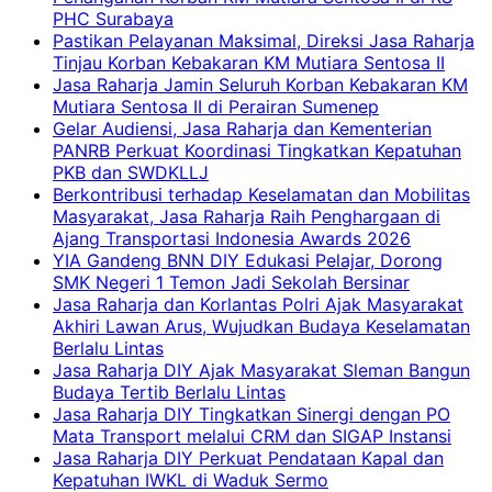
PHC Surabaya
Pastikan Pelayanan Maksimal, Direksi Jasa Raharja
Tinjau Korban Kebakaran KM Mutiara Sentosa II
Jasa Raharja Jamin Seluruh Korban Kebakaran KM
Mutiara Sentosa II di Perairan Sumenep
Gelar Audiensi, Jasa Raharja dan Kementerian
PANRB Perkuat Koordinasi Tingkatkan Kepatuhan
PKB dan SWDKLLJ
Berkontribusi terhadap Keselamatan dan Mobilitas
Masyarakat, Jasa Raharja Raih Penghargaan di
Ajang Transportasi Indonesia Awards 2026
YIA Gandeng BNN DIY Edukasi Pelajar, Dorong
SMK Negeri 1 Temon Jadi Sekolah Bersinar
Jasa Raharja dan Korlantas Polri Ajak Masyarakat
Akhiri Lawan Arus, Wujudkan Budaya Keselamatan
Berlalu Lintas
Jasa Raharja DIY Ajak Masyarakat Sleman Bangun
Budaya Tertib Berlalu Lintas
Jasa Raharja DIY Tingkatkan Sinergi dengan PO
Mata Transport melalui CRM dan SIGAP Instansi
Jasa Raharja DIY Perkuat Pendataan Kapal dan
Kepatuhan IWKL di Waduk Sermo