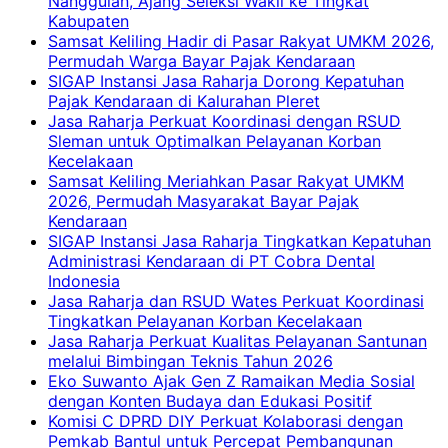
Nanggulan, Ajang Seleksi Wakil ke Tingkat
Kabupaten
Samsat Keliling Hadir di Pasar Rakyat UMKM 2026,
Permudah Warga Bayar Pajak Kendaraan
SIGAP Instansi Jasa Raharja Dorong Kepatuhan
Pajak Kendaraan di Kalurahan Pleret
Jasa Raharja Perkuat Koordinasi dengan RSUD
Sleman untuk Optimalkan Pelayanan Korban
Kecelakaan
Samsat Keliling Meriahkan Pasar Rakyat UMKM
2026, Permudah Masyarakat Bayar Pajak
Kendaraan
SIGAP Instansi Jasa Raharja Tingkatkan Kepatuhan
Administrasi Kendaraan di PT Cobra Dental
Indonesia
Jasa Raharja dan RSUD Wates Perkuat Koordinasi
Tingkatkan Pelayanan Korban Kecelakaan
Jasa Raharja Perkuat Kualitas Pelayanan Santunan
melalui Bimbingan Teknis Tahun 2026
Eko Suwanto Ajak Gen Z Ramaikan Media Sosial
dengan Konten Budaya dan Edukasi Positif
Komisi C DPRD DIY Perkuat Kolaborasi dengan
Pemkab Bantul untuk Percepat Pembangunan