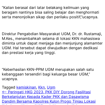
“Kalian berasal dari latar belakang keilmuan yang
beragam nantinya bisa saling belajar dan menghormati
serta menonjolkan sikap dan perilaku positif,”ucapnya.
Direktur Pengabdian Masyarakat UGM, Dr. dr. Rustamaji,
M.Kes., menambahkah selama di lokasi KKN mahasiswa
diminta untuk dapat menjaga dan menjunjung alamamter
UGM. Hal tersebut dapat diwujudkan dengan dedikasi
dan prestasi kerja yang tinggi.
“Keberhasilan KKN-PPM UGM merupakan salah satu
kebanggaan tersendiri bagi keluarga besar UGM,”
ucapnya.
Tagged
kemiskinan
,
Kkn
,
Ugm
Navigasi
⟵
Peringati HKG 2023, PKK DIY Dorong Fasilitasi
Berkelanjutan Kepada Kader PKK dan Dasawisma
pos
Dandim Bersama Kapolres Kulon Progo Tinjau Lokasi