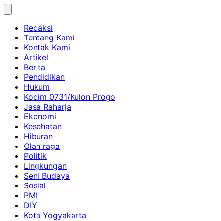
Skip
to
Redaksi
content
Tentang Kami
Kontak Kami
Artikel
Berita
Pendidikan
Hukum
Kodim 0731/Kulon Progo
Jasa Raharja
Ekonomi
Kesehatan
Hiburan
Olah raga
Politik
Lingkungan
Seni Budaya
Sosial
PMI
DIY
Kota Yogyakarta