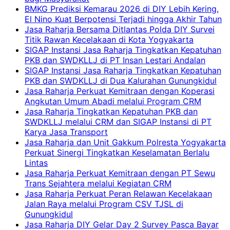
BMKG Prediksi Kemarau 2026 di DIY Lebih Kering,
El Nino Kuat Berpotensi Terjadi hingga Akhir Tahun
Jasa Raharja Bersama Ditlantas Polda DIY Survei
Titik Rawan Kecelakaan di Kota Yogyakarta
SIGAP Instansi Jasa Raharja Tingkatkan Kepatuhan
PKB dan SWDKLLJ di PT Insan Lestari Andalan
SIGAP Instansi Jasa Raharja Tingkatkan Kepatuhan
PKB dan SWDKLLJ di Dua Kalurahan Gunungkidul
Jasa Raharja Perkuat Kemitraan dengan Koperasi
Angkutan Umum Abadi melalui Program CRM
Jasa Raharja Tingkatkan Kepatuhan PKB dan
SWDKLLJ melalui CRM dan SIGAP Instansi di PT
Karya Jasa Transport
Jasa Raharja dan Unit Gakkum Polresta Yogyakarta
Perkuat Sinergi Tingkatkan Keselamatan Berlalu
Lintas
Jasa Raharja Perkuat Kemitraan dengan PT Sewu
Trans Sejahtera melalui Kegiatan CRM
Jasa Raharja Perkuat Peran Relawan Kecelakaan
Jalan Raya melalui Program CSV TJSL di
Gunungkidul
Jasa Raharja DIY Gelar Day 2 Survey Pasca Bayar