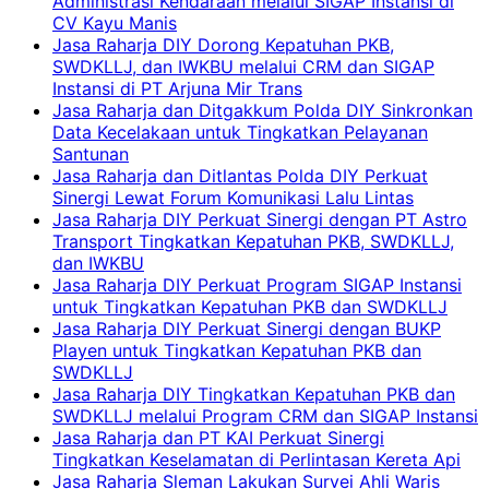
Administrasi Kendaraan melalui SIGAP Instansi di
CV Kayu Manis
Jasa Raharja DIY Dorong Kepatuhan PKB,
SWDKLLJ, dan IWKBU melalui CRM dan SIGAP
Instansi di PT Arjuna Mir Trans
Jasa Raharja dan Ditgakkum Polda DIY Sinkronkan
Data Kecelakaan untuk Tingkatkan Pelayanan
Santunan
Jasa Raharja dan Ditlantas Polda DIY Perkuat
Sinergi Lewat Forum Komunikasi Lalu Lintas
Jasa Raharja DIY Perkuat Sinergi dengan PT Astro
Transport Tingkatkan Kepatuhan PKB, SWDKLLJ,
dan IWKBU
Jasa Raharja DIY Perkuat Program SIGAP Instansi
untuk Tingkatkan Kepatuhan PKB dan SWDKLLJ
Jasa Raharja DIY Perkuat Sinergi dengan BUKP
Playen untuk Tingkatkan Kepatuhan PKB dan
SWDKLLJ
Jasa Raharja DIY Tingkatkan Kepatuhan PKB dan
SWDKLLJ melalui Program CRM dan SIGAP Instansi
Jasa Raharja dan PT KAI Perkuat Sinergi
Tingkatkan Keselamatan di Perlintasan Kereta Api
Jasa Raharja Sleman Lakukan Survei Ahli Waris