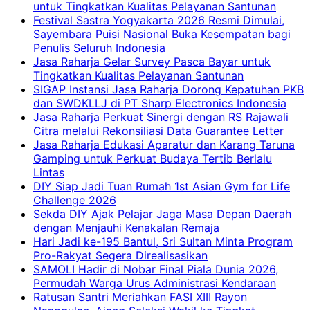
untuk Tingkatkan Kualitas Pelayanan Santunan
Festival Sastra Yogyakarta 2026 Resmi Dimulai,
Sayembara Puisi Nasional Buka Kesempatan bagi
Penulis Seluruh Indonesia
Jasa Raharja Gelar Survey Pasca Bayar untuk
Tingkatkan Kualitas Pelayanan Santunan
SIGAP Instansi Jasa Raharja Dorong Kepatuhan PKB
dan SWDKLLJ di PT Sharp Electronics Indonesia
Jasa Raharja Perkuat Sinergi dengan RS Rajawali
Citra melalui Rekonsiliasi Data Guarantee Letter
Jasa Raharja Edukasi Aparatur dan Karang Taruna
Gamping untuk Perkuat Budaya Tertib Berlalu
Lintas
DIY Siap Jadi Tuan Rumah 1st Asian Gym for Life
Challenge 2026
Sekda DIY Ajak Pelajar Jaga Masa Depan Daerah
dengan Menjauhi Kenakalan Remaja
Hari Jadi ke-195 Bantul, Sri Sultan Minta Program
Pro-Rakyat Segera Direalisasikan
SAMOLI Hadir di Nobar Final Piala Dunia 2026,
Permudah Warga Urus Administrasi Kendaraan
Ratusan Santri Meriahkan FASI XIII Rayon