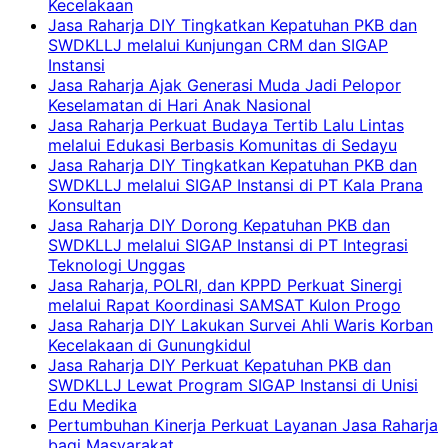
Kecelakaan
Jasa Raharja DIY Tingkatkan Kepatuhan PKB dan
SWDKLLJ melalui Kunjungan CRM dan SIGAP
Instansi
Jasa Raharja Ajak Generasi Muda Jadi Pelopor
Keselamatan di Hari Anak Nasional
Jasa Raharja Perkuat Budaya Tertib Lalu Lintas
melalui Edukasi Berbasis Komunitas di Sedayu
Jasa Raharja DIY Tingkatkan Kepatuhan PKB dan
SWDKLLJ melalui SIGAP Instansi di PT Kala Prana
Konsultan
Jasa Raharja DIY Dorong Kepatuhan PKB dan
SWDKLLJ melalui SIGAP Instansi di PT Integrasi
Teknologi Unggas
Jasa Raharja, POLRI, dan KPPD Perkuat Sinergi
melalui Rapat Koordinasi SAMSAT Kulon Progo
Jasa Raharja DIY Lakukan Survei Ahli Waris Korban
Kecelakaan di Gunungkidul
Jasa Raharja DIY Perkuat Kepatuhan PKB dan
SWDKLLJ Lewat Program SIGAP Instansi di Unisi
Edu Medika
Pertumbuhan Kinerja Perkuat Layanan Jasa Raharja
bagi Masyarakat