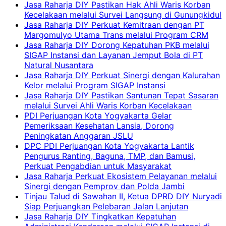
Jasa Raharja DIY Pastikan Hak Ahli Waris Korban
Kecelakaan melalui Survei Langsung di Gunungkidul
Jasa Raharja DIY Perkuat Kemitraan dengan PT
Margomulyo Utama Trans melalui Program CRM
Jasa Raharja DIY Dorong Kepatuhan PKB melalui
SIGAP Instansi dan Layanan Jemput Bola di PT
Natural Nusantara
Jasa Raharja DIY Perkuat Sinergi dengan Kalurahan
Kelor melalui Program SIGAP Instansi
Jasa Raharja DIY Pastikan Santunan Tepat Sasaran
melalui Survei Ahli Waris Korban Kecelakaan
PDI Perjuangan Kota Yogyakarta Gelar
Pemeriksaan Kesehatan Lansia, Dorong
Peningkatan Anggaran JSLU
DPC PDI Perjuangan Kota Yogyakarta Lantik
Pengurus Ranting, Baguna, TMP, dan Bamusi,
Perkuat Pengabdian untuk Masyarakat
Jasa Raharja Perkuat Ekosistem Pelayanan melalui
Sinergi dengan Pemprov dan Polda Jambi
Tinjau Talud di Sawahan II, Ketua DPRD DIY Nuryadi
Siap Perjuangkan Pelebaran Jalan Lanjutan
Jasa Raharja DIY Tingkatkan Kepatuhan