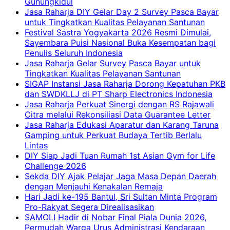
Gunungkidul
Jasa Raharja DIY Gelar Day 2 Survey Pasca Bayar
untuk Tingkatkan Kualitas Pelayanan Santunan
Festival Sastra Yogyakarta 2026 Resmi Dimulai,
Sayembara Puisi Nasional Buka Kesempatan bagi
Penulis Seluruh Indonesia
Jasa Raharja Gelar Survey Pasca Bayar untuk
Tingkatkan Kualitas Pelayanan Santunan
SIGAP Instansi Jasa Raharja Dorong Kepatuhan PKB
dan SWDKLLJ di PT Sharp Electronics Indonesia
Jasa Raharja Perkuat Sinergi dengan RS Rajawali
Citra melalui Rekonsiliasi Data Guarantee Letter
Jasa Raharja Edukasi Aparatur dan Karang Taruna
Gamping untuk Perkuat Budaya Tertib Berlalu
Lintas
DIY Siap Jadi Tuan Rumah 1st Asian Gym for Life
Challenge 2026
Sekda DIY Ajak Pelajar Jaga Masa Depan Daerah
dengan Menjauhi Kenakalan Remaja
Hari Jadi ke-195 Bantul, Sri Sultan Minta Program
Pro-Rakyat Segera Direalisasikan
SAMOLI Hadir di Nobar Final Piala Dunia 2026,
Permudah Warga Urus Administrasi Kendaraan