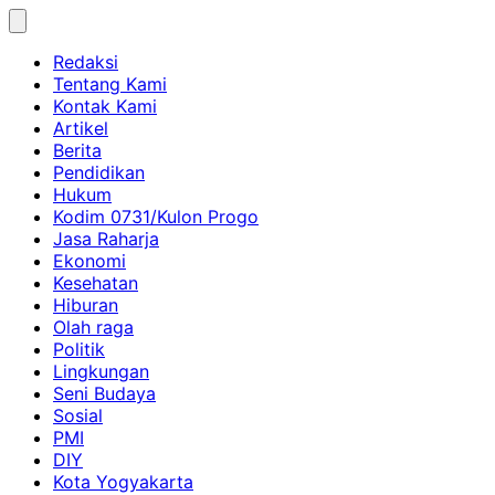
Skip
to
Redaksi
content
Tentang Kami
Kontak Kami
Artikel
Berita
Pendidikan
Hukum
Kodim 0731/Kulon Progo
Jasa Raharja
Ekonomi
Kesehatan
Hiburan
Olah raga
Politik
Lingkungan
Seni Budaya
Sosial
PMI
DIY
Kota Yogyakarta