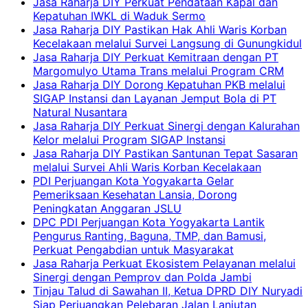
Jasa Raharja DIY Perkuat Pendataan Kapal dan
Kepatuhan IWKL di Waduk Sermo
Jasa Raharja DIY Pastikan Hak Ahli Waris Korban
Kecelakaan melalui Survei Langsung di Gunungkidul
Jasa Raharja DIY Perkuat Kemitraan dengan PT
Margomulyo Utama Trans melalui Program CRM
Jasa Raharja DIY Dorong Kepatuhan PKB melalui
SIGAP Instansi dan Layanan Jemput Bola di PT
Natural Nusantara
Jasa Raharja DIY Perkuat Sinergi dengan Kalurahan
Kelor melalui Program SIGAP Instansi
Jasa Raharja DIY Pastikan Santunan Tepat Sasaran
melalui Survei Ahli Waris Korban Kecelakaan
PDI Perjuangan Kota Yogyakarta Gelar
Pemeriksaan Kesehatan Lansia, Dorong
Peningkatan Anggaran JSLU
DPC PDI Perjuangan Kota Yogyakarta Lantik
Pengurus Ranting, Baguna, TMP, dan Bamusi,
Perkuat Pengabdian untuk Masyarakat
Jasa Raharja Perkuat Ekosistem Pelayanan melalui
Sinergi dengan Pemprov dan Polda Jambi
Tinjau Talud di Sawahan II, Ketua DPRD DIY Nuryadi
Siap Perjuangkan Pelebaran Jalan Lanjutan