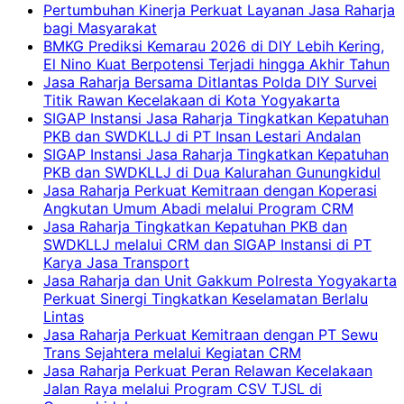
Pertumbuhan Kinerja Perkuat Layanan Jasa Raharja
bagi Masyarakat
BMKG Prediksi Kemarau 2026 di DIY Lebih Kering,
El Nino Kuat Berpotensi Terjadi hingga Akhir Tahun
Jasa Raharja Bersama Ditlantas Polda DIY Survei
Titik Rawan Kecelakaan di Kota Yogyakarta
SIGAP Instansi Jasa Raharja Tingkatkan Kepatuhan
PKB dan SWDKLLJ di PT Insan Lestari Andalan
SIGAP Instansi Jasa Raharja Tingkatkan Kepatuhan
PKB dan SWDKLLJ di Dua Kalurahan Gunungkidul
Jasa Raharja Perkuat Kemitraan dengan Koperasi
Angkutan Umum Abadi melalui Program CRM
Jasa Raharja Tingkatkan Kepatuhan PKB dan
SWDKLLJ melalui CRM dan SIGAP Instansi di PT
Karya Jasa Transport
Jasa Raharja dan Unit Gakkum Polresta Yogyakarta
Perkuat Sinergi Tingkatkan Keselamatan Berlalu
Lintas
Jasa Raharja Perkuat Kemitraan dengan PT Sewu
Trans Sejahtera melalui Kegiatan CRM
Jasa Raharja Perkuat Peran Relawan Kecelakaan
Jalan Raya melalui Program CSV TJSL di