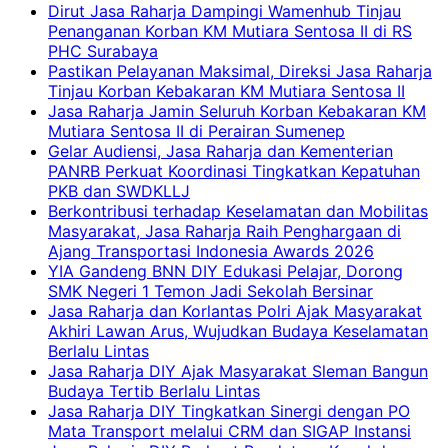
Dirut Jasa Raharja Dampingi Wamenhub Tinjau
Penanganan Korban KM Mutiara Sentosa II di RS
PHC Surabaya
Pastikan Pelayanan Maksimal, Direksi Jasa Raharja
Tinjau Korban Kebakaran KM Mutiara Sentosa II
Jasa Raharja Jamin Seluruh Korban Kebakaran KM
Mutiara Sentosa II di Perairan Sumenep
Gelar Audiensi, Jasa Raharja dan Kementerian
PANRB Perkuat Koordinasi Tingkatkan Kepatuhan
PKB dan SWDKLLJ
Berkontribusi terhadap Keselamatan dan Mobilitas
Masyarakat, Jasa Raharja Raih Penghargaan di
Ajang Transportasi Indonesia Awards 2026
YIA Gandeng BNN DIY Edukasi Pelajar, Dorong
SMK Negeri 1 Temon Jadi Sekolah Bersinar
Jasa Raharja dan Korlantas Polri Ajak Masyarakat
Akhiri Lawan Arus, Wujudkan Budaya Keselamatan
Berlalu Lintas
Jasa Raharja DIY Ajak Masyarakat Sleman Bangun
Budaya Tertib Berlalu Lintas
Jasa Raharja DIY Tingkatkan Sinergi dengan PO
Mata Transport melalui CRM dan SIGAP Instansi