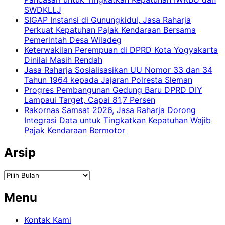
SWDKLLJ
SIGAP Instansi di Gunungkidul, Jasa Raharja
Perkuat Kepatuhan Pajak Kendaraan Bersama
Pemerintah Desa Wiladeg
Keterwakilan Perempuan di DPRD Kota Yogyakarta
Dinilai Masih Rendah
Jasa Raharja Sosialisasikan UU Nomor 33 dan 34
Tahun 1964 kepada Jajaran Polresta Sleman
Progres Pembangunan Gedung Baru DPRD DIY
Lampaui Target, Capai 81,7 Persen
Rakornas Samsat 2026, Jasa Raharja Dorong
Integrasi Data untuk Tingkatkan Kepatuhan Wajib
Pajak Kendaraan Bermotor
Arsip
Arsip
Menu
Kontak Kami