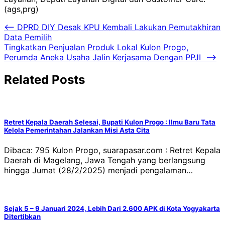
(ags,prg)
Navigasi
⟵
DPRD DIY Desak KPU Kembali Lakukan Pemutakhiran
Data Pemilih
pos
Tingkatkan Penjualan Produk Lokal Kulon Progo,
Perumda Aneka Usaha Jalin Kerjasama Dengan PPJI
⟶
Related Posts
Retret Kepala Daerah Selesai, Bupati Kulon Progo : Ilmu Baru Tata
Kelola Pemerintahan Jalankan Misi Asta Cita
Dibaca: 795 Kulon Progo, suarapasar.com : Retret Kepala
Daerah di Magelang, Jawa Tengah yang berlangsung
hingga Jumat (28/2/2025) menjadi pengalaman…
Sejak 5 – 9 Januari 2024, Lebih Dari 2.600 APK di Kota Yogyakarta
Ditertibkan