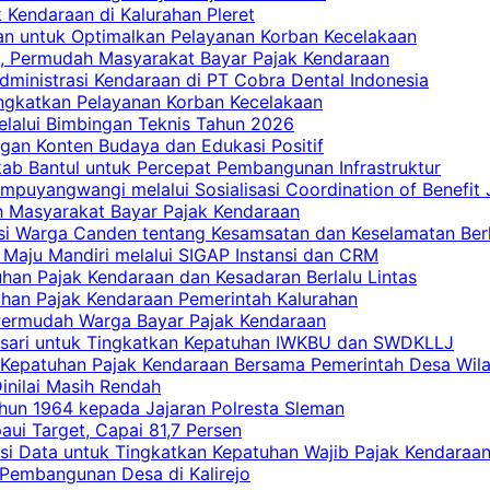
 Kendaraan di Kalurahan Pleret
an untuk Optimalkan Pelayanan Korban Kecelakaan
, Permudah Masyarakat Bayar Pajak Kendaraan
dministrasi Kendaraan di PT Cobra Dental Indonesia
ingkatkan Pelayanan Korban Kecelakaan
elalui Bimbingan Teknis Tahun 2026
gan Konten Budaya dan Edukasi Positif
ab Bantul untuk Percepat Pembangunan Infrastruktur
mpuyangwangi melalui Sosialisasi Coordination of Benefit
ah Masyarakat Bayar Pajak Kendaraan
i Warga Canden tentang Kesamsatan dan Keselamatan Berl
 Maju Mandiri melalui SIGAP Instansi dan CRM
han Pajak Kendaraan dan Kesadaran Berlalu Lintas
tuhan Pajak Kendaraan Pemerintah Kalurahan
 Permudah Warga Bayar Pajak Kendaraan
casari untuk Tingkatkan Kepatuhan IWKBU dan SWDKLLJ
at Kepatuhan Pajak Kendaraan Bersama Pemerintah Desa Wil
inilai Masih Rendah
hun 1964 kepada Jajaran Polresta Sleman
i Target, Capai 81,7 Persen
si Data untuk Tingkatkan Kepatuhan Wajib Pajak Kendaraa
 Pembangunan Desa di Kalirejo