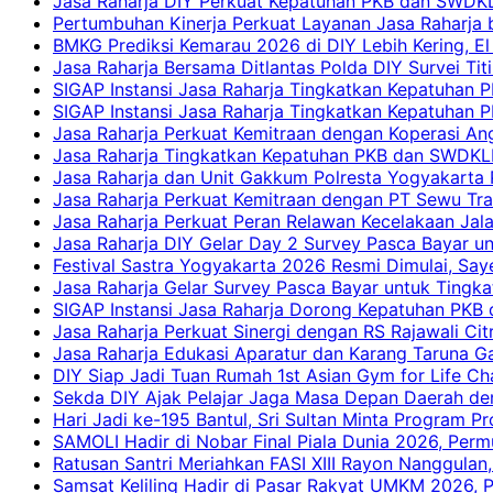
Jasa Raharja DIY Perkuat Kepatuhan PKB dan SWDKL
Pertumbuhan Kinerja Perkuat Layanan Jasa Raharja 
BMKG Prediksi Kemarau 2026 di DIY Lebih Kering, El 
Jasa Raharja Bersama Ditlantas Polda DIY Survei Ti
SIGAP Instansi Jasa Raharja Tingkatkan Kepatuhan 
SIGAP Instansi Jasa Raharja Tingkatkan Kepatuhan
Jasa Raharja Perkuat Kemitraan dengan Koperasi 
Jasa Raharja Tingkatkan Kepatuhan PKB dan SWDKLLJ
Jasa Raharja dan Unit Gakkum Polresta Yogyakarta P
Jasa Raharja Perkuat Kemitraan dengan PT Sewu Tra
Jasa Raharja Perkuat Peran Relawan Kecelakaan Jal
Jasa Raharja DIY Gelar Day 2 Survey Pasca Bayar un
Festival Sastra Yogyakarta 2026 Resmi Dimulai, Say
Jasa Raharja Gelar Survey Pasca Bayar untuk Tingka
SIGAP Instansi Jasa Raharja Dorong Kepatuhan PKB 
Jasa Raharja Perkuat Sinergi dengan RS Rajawali Citr
Jasa Raharja Edukasi Aparatur dan Karang Taruna Ga
DIY Siap Jadi Tuan Rumah 1st Asian Gym for Life Ch
Sekda DIY Ajak Pelajar Jaga Masa Depan Daerah de
Hari Jadi ke-195 Bantul, Sri Sultan Minta Program P
SAMOLI Hadir di Nobar Final Piala Dunia 2026, Per
Ratusan Santri Meriahkan FASI XIII Rayon Nanggulan,
Samsat Keliling Hadir di Pasar Rakyat UMKM 2026,