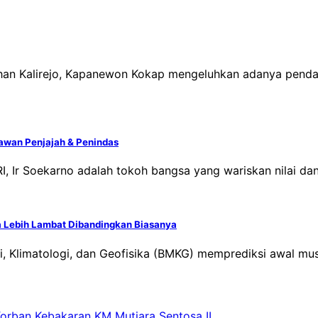
ahan Kalirejo, Kapanewon Kokap mengeluhkan adanya pend
lawan Penjajah & Penindas
 RI, Ir Soekarno adalah tokoh bangsa yang wariskan nilai
 Lebih Lambat Dibandingkan Biasanya
i, Klimatologi, dan Geofisika (BMKG) memprediksi awal mu
Korban Kebakaran KM Mutiara Sentosa II