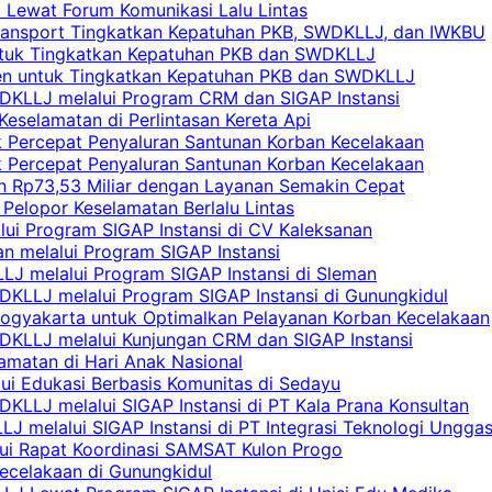
i Lewat Forum Komunikasi Lalu Lintas
 Transport Tingkatkan Kepatuhan PKB, SWDKLLJ, dan IWKBU
untuk Tingkatkan Kepatuhan PKB dan SWDKLLJ
yen untuk Tingkatkan Kepatuhan PKB dan SWDKLLJ
DKLLJ melalui Program CRM dan SIGAP Instansi
Keselamatan di Perlintasan Kereta Api
uk Percepat Penyaluran Santunan Korban Kecelakaan
uk Percepat Penyaluran Santunan Korban Kecelakaan
an Rp73,53 Miliar dengan Layanan Semakin Cepat
Pelopor Keselamatan Berlalu Lintas
lui Program SIGAP Instansi di CV Kaleksanan
n melalui Program SIGAP Instansi
LJ melalui Program SIGAP Instansi di Sleman
KLLJ melalui Program SIGAP Instansi di Gunungkidul
Yogyakarta untuk Optimalkan Pelayanan Korban Kecelakaan
DKLLJ melalui Kunjungan CRM dan SIGAP Instansi
amatan di Hari Anak Nasional
lui Edukasi Berbasis Komunitas di Sedayu
KLLJ melalui SIGAP Instansi di PT Kala Prana Konsultan
 melalui SIGAP Instansi di PT Integrasi Teknologi Ungga
lui Rapat Koordinasi SAMSAT Kulon Progo
Kecelakaan di Gunungkidul