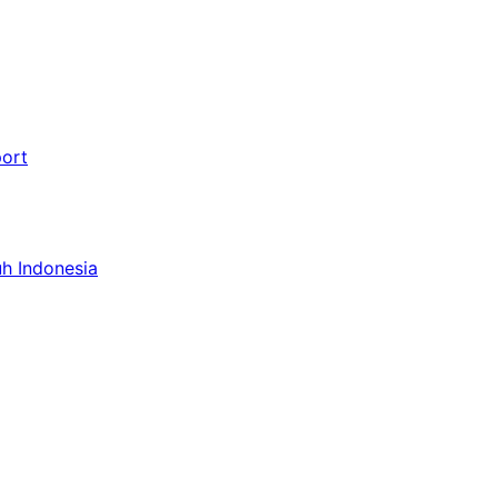
port
uh Indonesia