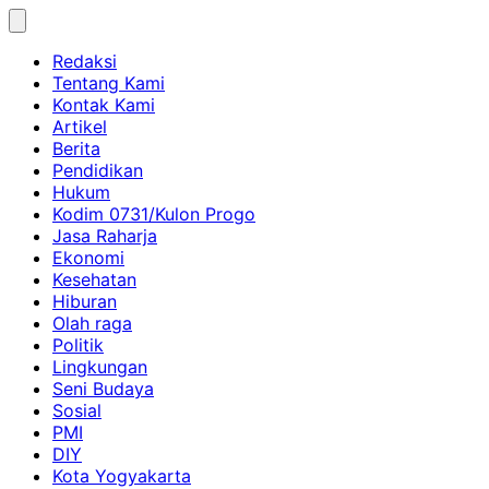
Skip
to
Redaksi
content
Tentang Kami
Kontak Kami
Artikel
Berita
Pendidikan
Hukum
Kodim 0731/Kulon Progo
Jasa Raharja
Ekonomi
Kesehatan
Hiburan
Olah raga
Politik
Lingkungan
Seni Budaya
Sosial
PMI
DIY
Kota Yogyakarta