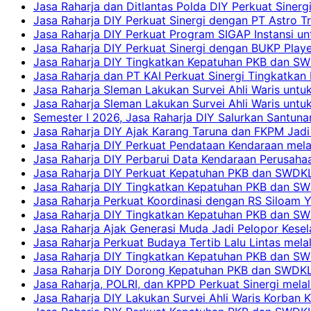
Jasa Raharja dan Ditlantas Polda DIY Perkuat Sinerg
Jasa Raharja DIY Perkuat Sinergi dengan PT Astro
Jasa Raharja DIY Perkuat Program SIGAP Instansi 
Jasa Raharja DIY Perkuat Sinergi dengan BUKP Pla
Jasa Raharja DIY Tingkatkan Kepatuhan PKB dan SW
Jasa Raharja dan PT KAI Perkuat Sinergi Tingkatkan 
Jasa Raharja Sleman Lakukan Survei Ahli Waris unt
Jasa Raharja Sleman Lakukan Survei Ahli Waris unt
Semester I 2026, Jasa Raharja DIY Salurkan Santun
Jasa Raharja DIY Ajak Karang Taruna dan FKPM Jadi 
Jasa Raharja DIY Perkuat Pendataan Kendaraan mela
Jasa Raharja DIY Perbarui Data Kendaraan Perusahaa
Jasa Raharja DIY Perkuat Kepatuhan PKB dan SWDKL
Jasa Raharja DIY Tingkatkan Kepatuhan PKB dan SWD
Jasa Raharja Perkuat Koordinasi dengan RS Siloam 
Jasa Raharja DIY Tingkatkan Kepatuhan PKB dan SW
Jasa Raharja Ajak Generasi Muda Jadi Pelopor Kesel
Jasa Raharja Perkuat Budaya Tertib Lalu Lintas mela
Jasa Raharja DIY Tingkatkan Kepatuhan PKB dan SWD
Jasa Raharja DIY Dorong Kepatuhan PKB dan SWDKLLJ
Jasa Raharja, POLRI, dan KPPD Perkuat Sinergi mela
Jasa Raharja DIY Lakukan Survei Ahli Waris Korban 