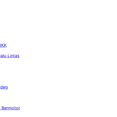
 JKK
alu Lintas
adeg
n Bermotor