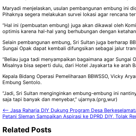
Maryadi menjelaskan, usulan pembangunan embung ini dida
Pihaknya segera melakukan survei lokasi agar rencana ters
“Hal ini (pembuatan embung) juga akan dikawal oleh Komi
optimis karena hal-hal yang berhubungan dengan ketahana
Selain pembangunan embung, Sri Sultan juga berharap BBW
Sungai Opak dapat kembali difungsikan sebagai jalur transp
“Beliau juga tadi menyampaikan bagaimana agar Sungai Opak
Misalnya bisa seperti dulu, dari Hotel Jayakarta ke arah B
Kepala Bidang Operasi Pemeliharaan BBWSSO, Vicky Ary
Embung Sentolo.
“Jadi, Sri Sultan menginginkan embung-embung ini nantinya
saja tapi banyak dan menyebar,” ujarnya.(prg,wur)
Navigasi
⟵
Jasa Raharja DIY Dukung Program Desa Berkeselamatan
Petani Sleman Sampaikan Aspirasi ke DPRD DIY, Tolak R
pos
Related Posts