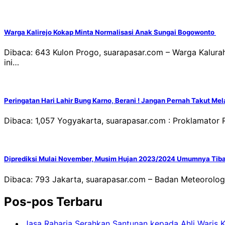
Warga Kalirejo Kokap Minta Normalisasi Anak Sungai Bogowonto
Dibaca: 643 Kulon Progo, suarapasar.com – Warga Kalur
ini…
Peringatan Hari Lahir Bung Karno, Berani ! Jangan Pernah Takut Me
Dibaca: 1,057 Yogyakarta, suarapasar.com : Proklamator
Diprediksi Mulai November, Musim Hujan 2023/2024 Umumnya Tiba
Dibaca: 793 Jakarta, suarapasar.com – Badan Meteorolog
Pos-pos Terbaru
Jasa Raharja Serahkan Santunan kepada Ahli Waris 