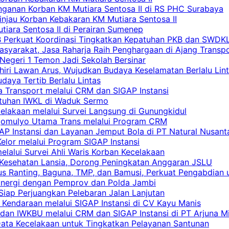
nganan Korban KM Mutiara Sentosa II di RS PHC Surabaya
Tinjau Korban Kebakaran KM Mutiara Sentosa II
iara Sentosa II di Perairan Sumenep
RB Perkuat Koordinasi Tingkatkan Kepatuhan PKB dan SWDK
asyarakat, Jasa Raharja Raih Penghargaan di Ajang Transp
egeri 1 Temon Jadi Sekolah Bersinar
khiri Lawan Arus, Wujudkan Budaya Keselamatan Berlalu Lin
aya Tertib Berlalu Lintas
a Transport melalui CRM dan SIGAP Instansi
atuhan IWKL di Waduk Sermo
celakaan melalui Survei Langsung di Gunungkidul
rgomulyo Utama Trans melalui Program CRM
AP Instansi dan Layanan Jemput Bola di PT Natural Nusant
elor melalui Program SIGAP Instansi
elalui Survei Ahli Waris Korban Kecelakaan
 Kesehatan Lansia, Dorong Peningkatan Anggaran JSLU
s Ranting, Baguna, TMP, dan Bamusi, Perkuat Pengabdian 
Sinergi dengan Pemprov dan Polda Jambi
 Siap Perjuangkan Pelebaran Jalan Lanjutan
 Kendaraan melalui SIGAP Instansi di CV Kayu Manis
an IWKBU melalui CRM dan SIGAP Instansi di PT Arjuna Mi
Data Kecelakaan untuk Tingkatkan Pelayanan Santunan