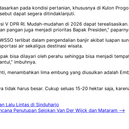
sarkan pada kondisi pertanian, khususnya di Kulon Progo s
ebut dapat segera ditindaklanjuti.
si V DPR RI. Mudah-mudahan di 2026 dapat terealisasikan. 
n pangan juga menjadi prioritas Bapak Presiden,” paparny
SSO terlibat dalam pengendalian banjir akibat luapan sun
ortasi air sekaligus destinasi wisata.
 bisa dilayari oleh perahu sehingga bisa menjadi tempat wi
antul,” imbuhnya.
anti, menambahkan lima embung yang diusulkan adalah Em
 tidak harus besar. Cukup seluas 15-20 hektar saja, karena
 Lalu Lintas di Sinduharjo
encana Penutupan Selokan Van Der Wijck dan Mataram
⟶