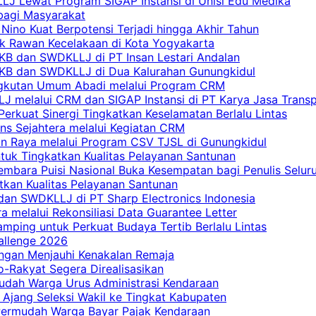
LJ Lewat Program SIGAP Instansi di Unisi Edu Medika
bagi Masyarakat
Nino Kuat Berpotensi Terjadi hingga Akhir Tahun
tik Rawan Kecelakaan di Kota Yogyakarta
PKB dan SWDKLLJ di PT Insan Lestari Andalan
 PKB dan SWDKLLJ di Dua Kalurahan Gunungkidul
Angkutan Umum Abadi melalui Program CRM
 melalui CRM dan SIGAP Instansi di PT Karya Jasa Trans
erkuat Sinergi Tingkatkan Keselamatan Berlalu Lintas
ns Sejahtera melalui Kegiatan CRM
an Raya melalui Program CSV TJSL di Gunungkidul
tuk Tingkatkan Kualitas Pelayanan Santunan
embara Puisi Nasional Buka Kesempatan bagi Penulis Selur
tkan Kualitas Pelayanan Santunan
dan SWDKLLJ di PT Sharp Electronics Indonesia
a melalui Rekonsiliasi Data Guarantee Letter
mping untuk Perkuat Budaya Tertib Berlalu Lintas
allenge 2026
ngan Menjauhi Kenakalan Remaja
ro-Rakyat Segera Direalisasikan
mudah Warga Urus Administrasi Kendaraan
 Ajang Seleksi Wakil ke Tingkat Kabupaten
 Permudah Warga Bayar Pajak Kendaraan