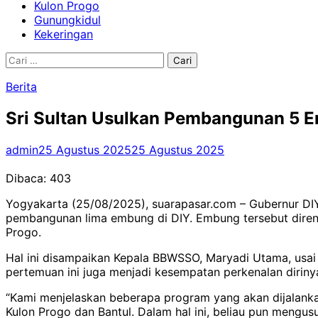
Kulon Progo
Gunungkidul
Kekeringan
Cari
untuk:
Berita
Sri Sultan Usulkan Pembangunan 5 Em
admin
25 Agustus 2025
25 Agustus 2025
Dibaca:
403
Yogyakarta (25/08/2025), suarapasar.com – Gubernur D
pembangunan lima embung di DIY. Embung tersebut direnca
Progo.
Hal ini disampaikan Kepala BBWSSO, Maryadi Utama, usai 
pertemuan ini juga menjadi kesempatan perkenalan dirin
“Kami menjelaskan beberapa program yang akan dijalankan
Kulon Progo dan Bantul. Dalam hal ini, beliau pun mengu