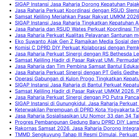
SIGAP Instansi Jasa Raharja Dorong Kepatuhan Pajak
Jasa Raharja Perkuat Koordinasi dengan RSUD Slem
Samsat Keliling Meriahkan Pasar Rakyat UMKM 2026
SIGAP Instansi Jasa Raharja Tingkatkan Kepatuhan A
Jasa Raharja dan RSUD Wates Perkuat Koordinasi T
Jasa Raharja Perkuat Kualitas Pelayanan Santunan m
Eko Suwanto Ajak Gen Z Ramaikan Media Sosial den
Komisi C DPRD DIY Perkuat Kolaborasi dengan Pemk
Jasa Raharja Perkuat Sinergi dengan RS Bethesda Le
Samsat Keliling Hadir di Pasar Rakyat UMi, Permud
Jasa Raharja dan Tim Pembina Samsat Bantul Edukas
Jasa Raharja Perkuat Sinergi dengan PT Gelis Gedhe
Operasi Gabungan di Kulon Progo Tingkatkan Kepatu
SIGAP Instansi Jasa Raharja di Bantul Perkuat Kepa
Samsat Keliling Hadir di Pasar Rakyat UMKM 2026,
Jasa Raharja Perkuat Sinergi dengan PO Putra Pan
SIGAP Instansi di Gunungkidul, Jasa Raharja Perku
Keterwakilan Perempuan di DPRD Kota Yogyakarta D
Jasa Raharja Sosialisasikan UU Nomor 33 dan 34 Ta
Progres Pembangunan Gedung Baru DPRD DIY Lampau
Rakornas Samsat 2026, Jasa Raharja Dorong Integra
TMMD Sengkuyung Tahap III Resmi Dimulai, Perkuat