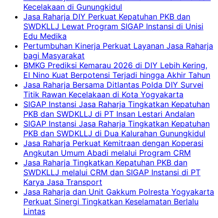
Kecelakaan di Gunungkidul
Jasa Raharja DIY Perkuat Kepatuhan PKB dan
SWDKLLJ Lewat Program SIGAP Instansi di Unisi
Edu Medika
Pertumbuhan Kinerja Perkuat Layanan Jasa Raharja
bagi Masyarakat
BMKG Prediksi Kemarau 2026 di DIY Lebih Kering,
El Nino Kuat Berpotensi Terjadi hingga Akhir Tahun
Jasa Raharja Bersama Ditlantas Polda DIY Survei
Titik Rawan Kecelakaan di Kota Yogyakarta
SIGAP Instansi Jasa Raharja Tingkatkan Kepatuhan
PKB dan SWDKLLJ di PT Insan Lestari Andalan
SIGAP Instansi Jasa Raharja Tingkatkan Kepatuhan
PKB dan SWDKLLJ di Dua Kalurahan Gunungkidul
Jasa Raharja Perkuat Kemitraan dengan Koperasi
Angkutan Umum Abadi melalui Program CRM
Jasa Raharja Tingkatkan Kepatuhan PKB dan
SWDKLLJ melalui CRM dan SIGAP Instansi di PT
Karya Jasa Transport
Jasa Raharja dan Unit Gakkum Polresta Yogyakarta
Perkuat Sinergi Tingkatkan Keselamatan Berlalu
Lintas