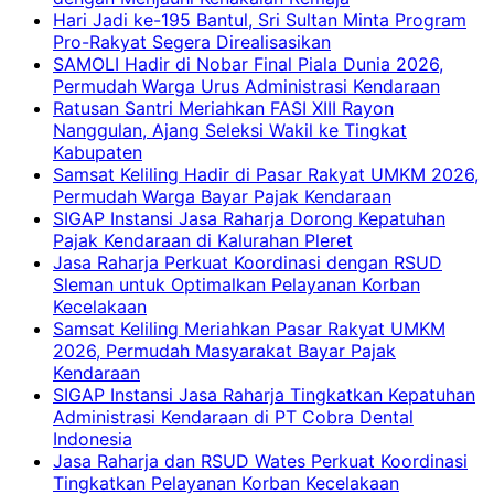
Hari Jadi ke-195 Bantul, Sri Sultan Minta Program
Pro-Rakyat Segera Direalisasikan
SAMOLI Hadir di Nobar Final Piala Dunia 2026,
Permudah Warga Urus Administrasi Kendaraan
Ratusan Santri Meriahkan FASI XIII Rayon
Nanggulan, Ajang Seleksi Wakil ke Tingkat
Kabupaten
Samsat Keliling Hadir di Pasar Rakyat UMKM 2026,
Permudah Warga Bayar Pajak Kendaraan
SIGAP Instansi Jasa Raharja Dorong Kepatuhan
Pajak Kendaraan di Kalurahan Pleret
Jasa Raharja Perkuat Koordinasi dengan RSUD
Sleman untuk Optimalkan Pelayanan Korban
Kecelakaan
Samsat Keliling Meriahkan Pasar Rakyat UMKM
2026, Permudah Masyarakat Bayar Pajak
Kendaraan
SIGAP Instansi Jasa Raharja Tingkatkan Kepatuhan
Administrasi Kendaraan di PT Cobra Dental
Indonesia
Jasa Raharja dan RSUD Wates Perkuat Koordinasi
Tingkatkan Pelayanan Korban Kecelakaan