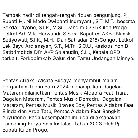
Tampak hadir di tengah-tengah ribuan pengunjung, Pj.
Bupati Hj. Ni Made Dwipanti Indrayanti, S.T, M.T., beserta
Sekda Triyono, S.I.P., M.Si., Dandim 0731/Kulon Progo
Letkol Arh Viki Herwandi, S.Sos., Kapolres AKBP Nunuk
Setiyowati, S.I.K., M.H., Dan Satradar 215/Congot Letkol
Lek Bayu Ardiansyah, S.T., M.Tr., S.O.U., Kasiops Yon B
Satbrimobda DIY AKP Solahudin, S.H., Kepala OPD
terkait, Forkopimkab Galur, dan Tamu Undangan lainnya.
Pentas Atraksi Wisata Budaya menyambut malam
pergantian Tahun Baru 2024 menampilkan Dagelan
Mataram dilanjutkan Pentas Musik Aldabra Feat Tiara,
Dagelan Mataram, Pentas Musik Derradru, Dagelan
Mataram, Pentas Musik Braves Boy, Pentas Aldabra Feat
Elinda dan Arda Tatu, Pentas Aldabra Feat Bangkit
Yuyudono. Pada kesempatan ini juga dilaksanakan
Launching Karya Seni Instalasi Tahun 2023 oleh Pj.
Bupati Kulon Progo.