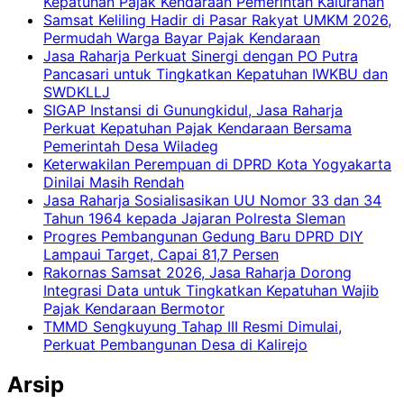
Kepatuhan Pajak Kendaraan Pemerintah Kalurahan
Samsat Keliling Hadir di Pasar Rakyat UMKM 2026,
Permudah Warga Bayar Pajak Kendaraan
Jasa Raharja Perkuat Sinergi dengan PO Putra
Pancasari untuk Tingkatkan Kepatuhan IWKBU dan
SWDKLLJ
SIGAP Instansi di Gunungkidul, Jasa Raharja
Perkuat Kepatuhan Pajak Kendaraan Bersama
Pemerintah Desa Wiladeg
Keterwakilan Perempuan di DPRD Kota Yogyakarta
Dinilai Masih Rendah
Jasa Raharja Sosialisasikan UU Nomor 33 dan 34
Tahun 1964 kepada Jajaran Polresta Sleman
Progres Pembangunan Gedung Baru DPRD DIY
Lampaui Target, Capai 81,7 Persen
Rakornas Samsat 2026, Jasa Raharja Dorong
Integrasi Data untuk Tingkatkan Kepatuhan Wajib
Pajak Kendaraan Bermotor
TMMD Sengkuyung Tahap III Resmi Dimulai,
Perkuat Pembangunan Desa di Kalirejo
Arsip