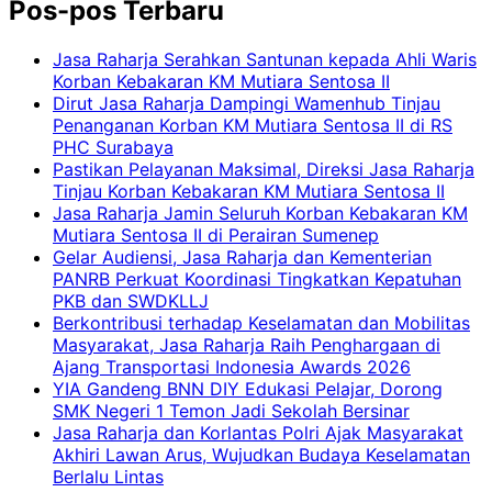
Pos-pos Terbaru
Jasa Raharja Serahkan Santunan kepada Ahli Waris
Korban Kebakaran KM Mutiara Sentosa II
Dirut Jasa Raharja Dampingi Wamenhub Tinjau
Penanganan Korban KM Mutiara Sentosa II di RS
PHC Surabaya
Pastikan Pelayanan Maksimal, Direksi Jasa Raharja
Tinjau Korban Kebakaran KM Mutiara Sentosa II
Jasa Raharja Jamin Seluruh Korban Kebakaran KM
Mutiara Sentosa II di Perairan Sumenep
Gelar Audiensi, Jasa Raharja dan Kementerian
PANRB Perkuat Koordinasi Tingkatkan Kepatuhan
PKB dan SWDKLLJ
Berkontribusi terhadap Keselamatan dan Mobilitas
Masyarakat, Jasa Raharja Raih Penghargaan di
Ajang Transportasi Indonesia Awards 2026
YIA Gandeng BNN DIY Edukasi Pelajar, Dorong
SMK Negeri 1 Temon Jadi Sekolah Bersinar
Jasa Raharja dan Korlantas Polri Ajak Masyarakat
Akhiri Lawan Arus, Wujudkan Budaya Keselamatan
Berlalu Lintas