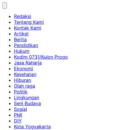
Skip
to
Redaksi
content
Tentang Kami
Kontak Kami
Artikel
Berita
Pendidikan
Hukum
Kodim 0731/Kulon Progo
Jasa Raharja
Ekonomi
Kesehatan
Hiburan
Olah raga
Politik
Lingkungan
Seni Budaya
Sosial
PMI
DIY
Kota Yogyakarta