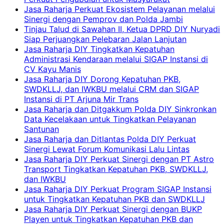
Jasa Raharja Perkuat Ekosistem Pelayanan melalui
Sinergi dengan Pemprov dan Polda Jambi
Tinjau Talud di Sawahan II, Ketua DPRD DIY Nuryadi
Siap Perjuangkan Pelebaran Jalan Lanjutan
Jasa Raharja DIY Tingkatkan Kepatuhan
Administrasi Kendaraan melalui SIGAP Instansi di
CV Kayu Manis
Jasa Raharja DIY Dorong Kepatuhan PKB,
SWDKLLJ, dan IWKBU melalui CRM dan SIGAP
Instansi di PT Arjuna Mir Trans
Jasa Raharja dan Ditgakkum Polda DIY Sinkronkan
Data Kecelakaan untuk Tingkatkan Pelayanan
Santunan
Jasa Raharja dan Ditlantas Polda DIY Perkuat
Sinergi Lewat Forum Komunikasi Lalu Lintas
Jasa Raharja DIY Perkuat Sinergi dengan PT Astro
Transport Tingkatkan Kepatuhan PKB, SWDKLLJ,
dan IWKBU
Jasa Raharja DIY Perkuat Program SIGAP Instansi
untuk Tingkatkan Kepatuhan PKB dan SWDKLLJ
Jasa Raharja DIY Perkuat Sinergi dengan BUKP
Playen untuk Tingkatkan Kepatuhan PKB dan