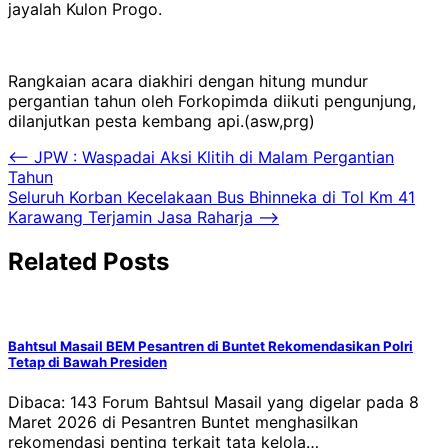
jayalah Kulon Progo.
Rangkaian acara diakhiri dengan hitung mundur
pergantian tahun oleh Forkopimda diikuti pengunjung,
dilanjutkan pesta kembang api.(asw,prg)
Navigasi
⟵
JPW : Waspadai Aksi Klitih di Malam Pergantian
Tahun
pos
Seluruh Korban Kecelakaan Bus Bhinneka di Tol Km 41
Karawang Terjamin Jasa Raharja
⟶
Related Posts
Bahtsul Masail BEM Pesantren di Buntet Rekomendasikan Polri
Tetap di Bawah Presiden
Dibaca: 143 Forum Bahtsul Masail yang digelar pada 8
Maret 2026 di Pesantren Buntet menghasilkan
rekomendasi penting terkait tata kelola…