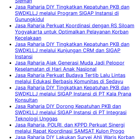
Sleman
Jasa Raharja DIY Tingkatkan Kepatuhan PKB dan
SWDKLLJ melalui Program SIGAP Instansi di
Gunungkidul
Jasa Raharja Perkuat Koordinasi dengan RS Siloam
Yogyakarta untuk Optimalkan Pelayanan Korban
Kecelakaan
Jasa Raharja DIY Tingkatkan Kepatuhan PKB dan
SWDKLLJ melalui Kunjungan CRM dan SIGAP
Instansi
Jasa Raharja Ajak Generasi Muda Jadi Pelopor
Keselamatan di Hari Anak Nasional
Jasa Raharja Perkuat Budaya Tertib Lalu Lintas
melalui Edukasi Berbasis Komunitas di Sedayu
Jasa Raharja DIY Tingkatkan Kepatuhan PKB dan
SWDKLLJ melalui SIGAP Instansi di PT Kala Prana
Konsultan
Jasa Raharja DIY Dorong Kepatuhan PKB dan
SWDKLLJ melalui SIGAP Instansi di PT Integrasi
Teknologi Unggas
Jasa Raharja, POLRI, dan KPPD Perkuat Sinergi
melalui Rapat Koordinasi SAMSAT Kulon Progo
Jasa Raharja DIY Lakukan Survei Ahli Waris Korban