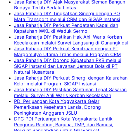
Jasa Raharja DIY Ajak Masyarakat Sleman Bangun
Budaya Tertib Berlalu Lintas
Jasa Raharja DIY Tingkatkan Sinergi dengan PO
Mata Transport melalui CRM dan SIGAP Instansi
Jasa Raharja DIY Perkuat Pendataan Kapal dan
Kepatuhan IWKL di Waduk Sermo
Jasa Raharja DIY Pastikan Hak Ahli Waris Korban
Kecelakaan melalui Survei Langsung di Gunungkidul
Jasa Raharja DIY Perkuat Kemitraan dengan PT
Margomulyo Utama Trans melalui Program CRM
Jasa Raharja DIY Dorong Kepatuhan PKB melalui
SIGAP Instansi dan Layanan Jemput Bola di PT
Natural Nusantara
Jasa Raharja DIY Perkuat Sinergi dengan Kalurahan
Kelor melalui Program SIGAP Instansi
Jasa Raharja DIY Pastikan Santunan Tepat Sasaran
melalui Survei Ahli Waris Korban Kecelakaan
PDI Perjuangan Kota Yogyakarta Gelar
Pemeriksaan Kesehatan Lansia, Dorong
Peningkatan Anggaran JSLU
DPC PDI Perjuangan Kota Yogyakarta Lantik
Pengurus Ranting, Baguna, TMP, dan Bamusi,
Perkuat Pengabdian untuk Masyarakat