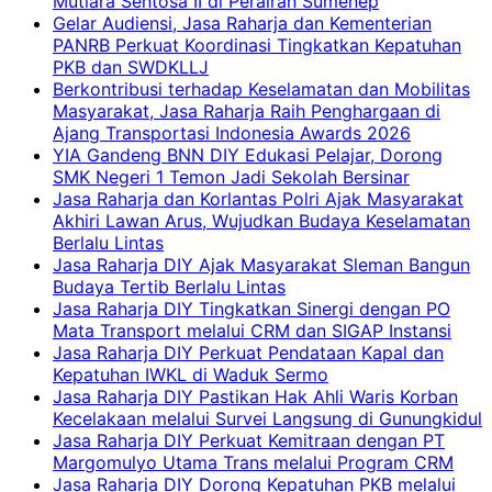
Mutiara Sentosa II di Perairan Sumenep
Gelar Audiensi, Jasa Raharja dan Kementerian
PANRB Perkuat Koordinasi Tingkatkan Kepatuhan
PKB dan SWDKLLJ
Berkontribusi terhadap Keselamatan dan Mobilitas
Masyarakat, Jasa Raharja Raih Penghargaan di
Ajang Transportasi Indonesia Awards 2026
YIA Gandeng BNN DIY Edukasi Pelajar, Dorong
SMK Negeri 1 Temon Jadi Sekolah Bersinar
Jasa Raharja dan Korlantas Polri Ajak Masyarakat
Akhiri Lawan Arus, Wujudkan Budaya Keselamatan
Berlalu Lintas
Jasa Raharja DIY Ajak Masyarakat Sleman Bangun
Budaya Tertib Berlalu Lintas
Jasa Raharja DIY Tingkatkan Sinergi dengan PO
Mata Transport melalui CRM dan SIGAP Instansi
Jasa Raharja DIY Perkuat Pendataan Kapal dan
Kepatuhan IWKL di Waduk Sermo
Jasa Raharja DIY Pastikan Hak Ahli Waris Korban
Kecelakaan melalui Survei Langsung di Gunungkidul
Jasa Raharja DIY Perkuat Kemitraan dengan PT
Margomulyo Utama Trans melalui Program CRM
Jasa Raharja DIY Dorong Kepatuhan PKB melalui