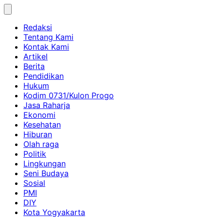
Skip
to
Redaksi
content
Tentang Kami
Kontak Kami
Artikel
Berita
Pendidikan
Hukum
Kodim 0731/Kulon Progo
Jasa Raharja
Ekonomi
Kesehatan
Hiburan
Olah raga
Politik
Lingkungan
Seni Budaya
Sosial
PMI
DIY
Kota Yogyakarta