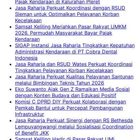
Pajak Kendaraan di Kalurahan Pleret
Jasa Raharja Perkuat Koordinasi dengan RSUD
Sleman untuk Optimalkan Pelayanan Korban
Kecelakaan
Samsat Keliling Meriahkan Pasar Rakyat UMKM
2026, Permudah Masyarakat Bayar Pajak
Kendaraan
SIGAP Instansi Jasa Raharja Tingkatkan Kepatuhan
Administrasi Kendaraan di PT Cobra Dental
Indonesia
Jasa Raharja dan RSUD Wates Perkuat Koordinasi
Tingkatkan Pelayanan Korban Kecelakaan
Jasa Raharja Perkuat Kualitas Pelayanan Santunan
melalui Bimbingan Teknis Tahun 2026
Eko Suwanto Ajak Gen Z Ramaikan Media Sosial
dengan Konten Budaya dan Edukasi Positif
Komisi C DPRD DIY Perkuat Kolaborasi dengan
Pemkab Bantul untuk Percepat Pembangunan
Infrastruktur
Jasa Raharja Perkuat Sinergi dengan RS Bethesda
Lempuyangwangi melalui Sosialisasi Coordination
of Benefit JKK
Samsat Keliling Hadir di Pasar Rakyat UMi,