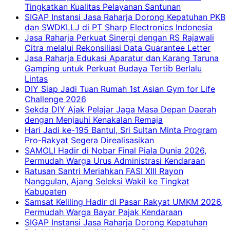
Tingkatkan Kualitas Pelayanan Santunan
SIGAP Instansi Jasa Raharja Dorong Kepatuhan PKB
dan SWDKLLJ di PT Sharp Electronics Indonesia
Jasa Raharja Perkuat Sinergi dengan RS Rajawali
Citra melalui Rekonsiliasi Data Guarantee Letter
Jasa Raharja Edukasi Aparatur dan Karang Taruna
Gamping untuk Perkuat Budaya Tertib Berlalu
Lintas
DIY Siap Jadi Tuan Rumah 1st Asian Gym for Life
Challenge 2026
Sekda DIY Ajak Pelajar Jaga Masa Depan Daerah
dengan Menjauhi Kenakalan Remaja
Hari Jadi ke-195 Bantul, Sri Sultan Minta Program
Pro-Rakyat Segera Direalisasikan
SAMOLI Hadir di Nobar Final Piala Dunia 2026,
Permudah Warga Urus Administrasi Kendaraan
Ratusan Santri Meriahkan FASI XIII Rayon
Nanggulan, Ajang Seleksi Wakil ke Tingkat
Kabupaten
Samsat Keliling Hadir di Pasar Rakyat UMKM 2026,
Permudah Warga Bayar Pajak Kendaraan
SIGAP Instansi Jasa Raharja Dorong Kepatuhan