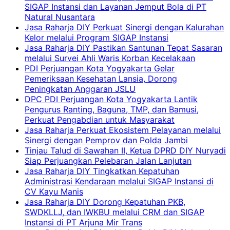
SIGAP Instansi dan Layanan Jemput Bola di PT
Natural Nusantara
Jasa Raharja DIY Perkuat Sinergi dengan Kalurahan
Kelor melalui Program SIGAP Instansi
Jasa Raharja DIY Pastikan Santunan Tepat Sasaran
melalui Survei Ahli Waris Korban Kecelakaan
PDI Perjuangan Kota Yogyakarta Gelar
Pemeriksaan Kesehatan Lansia, Dorong
Peningkatan Anggaran JSLU
DPC PDI Perjuangan Kota Yogyakarta Lantik
Pengurus Ranting, Baguna, TMP, dan Bamusi,
Perkuat Pengabdian untuk Masyarakat
Jasa Raharja Perkuat Ekosistem Pelayanan melalui
Sinergi dengan Pemprov dan Polda Jambi
Tinjau Talud di Sawahan II, Ketua DPRD DIY Nuryadi
Siap Perjuangkan Pelebaran Jalan Lanjutan
Jasa Raharja DIY Tingkatkan Kepatuhan
Administrasi Kendaraan melalui SIGAP Instansi di
CV Kayu Manis
Jasa Raharja DIY Dorong Kepatuhan PKB,
SWDKLLJ, dan IWKBU melalui CRM dan SIGAP
Instansi di PT Arjuna Mir Trans