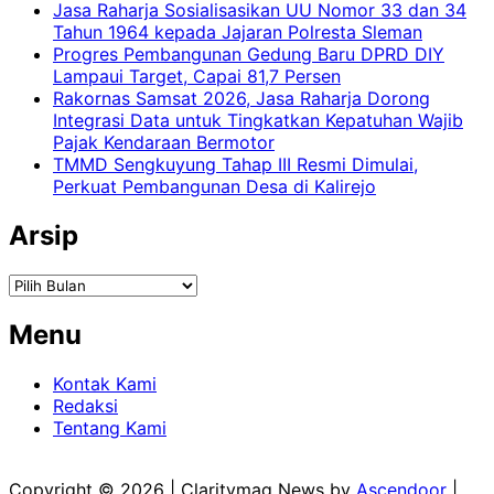
Jasa Raharja Sosialisasikan UU Nomor 33 dan 34
Tahun 1964 kepada Jajaran Polresta Sleman
Progres Pembangunan Gedung Baru DPRD DIY
Lampaui Target, Capai 81,7 Persen
Rakornas Samsat 2026, Jasa Raharja Dorong
Integrasi Data untuk Tingkatkan Kepatuhan Wajib
Pajak Kendaraan Bermotor
TMMD Sengkuyung Tahap III Resmi Dimulai,
Perkuat Pembangunan Desa di Kalirejo
Arsip
Arsip
Menu
Kontak Kami
Redaksi
Tentang Kami
Copyright © 2026
| Claritymag News by
Ascendoor
|