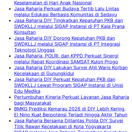
Keselamatan di Hari Anak Nasional
Jasa Raharja Perkuat Budaya Tertib Lalu Lintas
melalui Edukasi Berbasis Komunitas di Sedayu
Jasa Raharja DIY Tingkatkan Kepatuhan PKB dan
SWDKLLJ melalui SIGAP Instansi di PT Kala Prana
Konsultan
Jasa Raharja DIY Dorong Kepatuhan PKB dan
SWDKLLJ melalui SIGAP Instansi di PT Integrasi
Teknologi Unggas
Jasa Raharja, POLRI, dan KPPD Perkuat Sinergi
melalui Rapat Koordinasi SAMSAT Kulon Progo
Jasa Raharja DIY Lakukan Survei Ahli Waris Korban
Kecelakaan di Gunungkidul
Jasa Raharja DIY Perkuat Kepatuhan PKB dan
SWDKLLJ Lewat Program SIGAP Instansi di Unisi
Edu Medika
Pertumbuhan Kinerja Perkuat Layanan Jasa Raharja
bagi Masyarakat
BMKG Prediksi Kemarau 2026 di DIY Lebih Kering,
El Nino Kuat Berpotensi Terjadi hingga Akhir Tahun
Jasa Raharja Bersama Ditlantas Polda DIY Survei
Titik Rawan Kecelakaan di Kota Yogyakarta