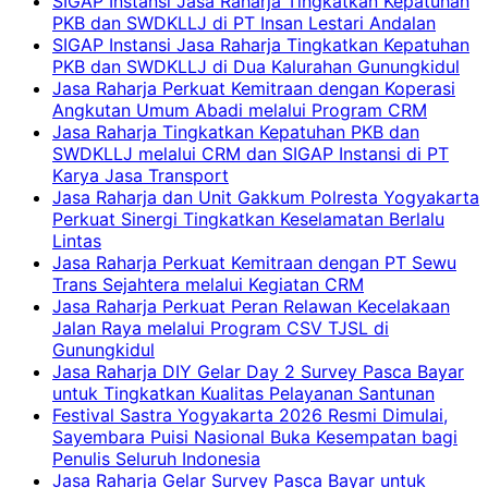
SIGAP Instansi Jasa Raharja Tingkatkan Kepatuhan
PKB dan SWDKLLJ di PT Insan Lestari Andalan
SIGAP Instansi Jasa Raharja Tingkatkan Kepatuhan
PKB dan SWDKLLJ di Dua Kalurahan Gunungkidul
Jasa Raharja Perkuat Kemitraan dengan Koperasi
Angkutan Umum Abadi melalui Program CRM
Jasa Raharja Tingkatkan Kepatuhan PKB dan
SWDKLLJ melalui CRM dan SIGAP Instansi di PT
Karya Jasa Transport
Jasa Raharja dan Unit Gakkum Polresta Yogyakarta
Perkuat Sinergi Tingkatkan Keselamatan Berlalu
Lintas
Jasa Raharja Perkuat Kemitraan dengan PT Sewu
Trans Sejahtera melalui Kegiatan CRM
Jasa Raharja Perkuat Peran Relawan Kecelakaan
Jalan Raya melalui Program CSV TJSL di
Gunungkidul
Jasa Raharja DIY Gelar Day 2 Survey Pasca Bayar
untuk Tingkatkan Kualitas Pelayanan Santunan
Festival Sastra Yogyakarta 2026 Resmi Dimulai,
Sayembara Puisi Nasional Buka Kesempatan bagi
Penulis Seluruh Indonesia
Jasa Raharja Gelar Survey Pasca Bayar untuk