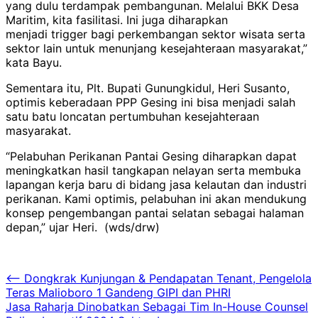
yang dulu terdampak pembangunan. Melalui BKK Desa
Maritim, kita fasilitasi. Ini juga diharapkan
menjadi trigger bagi perkembangan sektor wisata serta
sektor lain untuk menunjang kesejahteraan masyarakat,”
kata Bayu.
Sementara itu, Plt. Bupati Gunungkidul, Heri Susanto,
optimis keberadaan PPP Gesing ini bisa menjadi salah
satu batu loncatan pertumbuhan kesejahteraan
masyarakat.
“Pelabuhan Perikanan Pantai Gesing diharapkan dapat
meningkatkan hasil tangkapan nelayan serta membuka
lapangan kerja baru di bidang jasa kelautan dan industri
perikanan. Kami optimis, pelabuhan ini akan mendukung
konsep pengembangan pantai selatan sebagai halaman
depan,” ujar Heri. (wds/drw)
Navigasi
⟵
Dongkrak Kunjungan & Pendapatan Tenant, Pengelola
Teras Malioboro 1 Gandeng GIPI dan PHRI
pos
Jasa Raharja Dinobatkan Sebagai Tim In-House Counsel