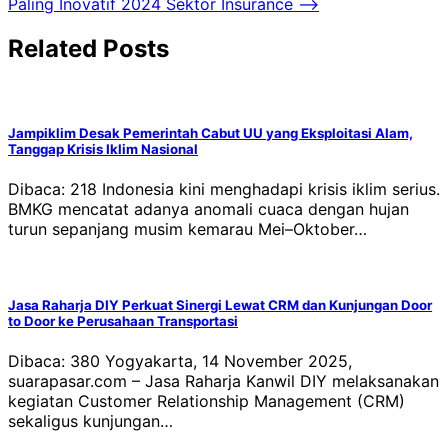
Paling Inovatif 2024 Sektor Insurance
⟶
Related Posts
Jampiklim Desak Pemerintah Cabut UU yang Eksploitasi Alam,
Tanggap Krisis Iklim Nasional
Dibaca: 218 Indonesia kini menghadapi krisis iklim serius.
BMKG mencatat adanya anomali cuaca dengan hujan
turun sepanjang musim kemarau Mei–Oktober…
Jasa Raharja DIY Perkuat Sinergi Lewat CRM dan Kunjungan Door
to Door ke Perusahaan Transportasi
Dibaca: 380 Yogyakarta, 14 November 2025,
suarapasar.com – Jasa Raharja Kanwil DIY melaksanakan
kegiatan Customer Relationship Management (CRM)
sekaligus kunjungan…