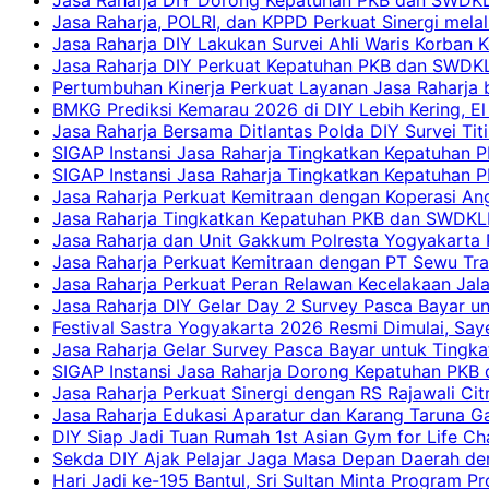
Jasa Raharja, POLRI, dan KPPD Perkuat Sinergi mela
Jasa Raharja DIY Lakukan Survei Ahli Waris Korban 
Jasa Raharja DIY Perkuat Kepatuhan PKB dan SWDKL
Pertumbuhan Kinerja Perkuat Layanan Jasa Raharja 
BMKG Prediksi Kemarau 2026 di DIY Lebih Kering, El 
Jasa Raharja Bersama Ditlantas Polda DIY Survei Ti
SIGAP Instansi Jasa Raharja Tingkatkan Kepatuhan 
SIGAP Instansi Jasa Raharja Tingkatkan Kepatuhan
Jasa Raharja Perkuat Kemitraan dengan Koperasi 
Jasa Raharja Tingkatkan Kepatuhan PKB dan SWDKLLJ
Jasa Raharja dan Unit Gakkum Polresta Yogyakarta P
Jasa Raharja Perkuat Kemitraan dengan PT Sewu Tra
Jasa Raharja Perkuat Peran Relawan Kecelakaan Jal
Jasa Raharja DIY Gelar Day 2 Survey Pasca Bayar un
Festival Sastra Yogyakarta 2026 Resmi Dimulai, Say
Jasa Raharja Gelar Survey Pasca Bayar untuk Tingka
SIGAP Instansi Jasa Raharja Dorong Kepatuhan PKB 
Jasa Raharja Perkuat Sinergi dengan RS Rajawali Citr
Jasa Raharja Edukasi Aparatur dan Karang Taruna Ga
DIY Siap Jadi Tuan Rumah 1st Asian Gym for Life Ch
Sekda DIY Ajak Pelajar Jaga Masa Depan Daerah de
Hari Jadi ke-195 Bantul, Sri Sultan Minta Program P