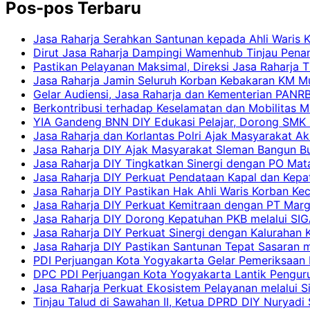
Pos-pos Terbaru
Jasa Raharja Serahkan Santunan kepada Ahli Waris 
Dirut Jasa Raharja Dampingi Wamenhub Tinjau Pena
Pastikan Pelayanan Maksimal, Direksi Jasa Raharja 
Jasa Raharja Jamin Seluruh Korban Kebakaran KM Mut
Gelar Audiensi, Jasa Raharja dan Kementerian PAN
Berkontribusi terhadap Keselamatan dan Mobilitas M
YIA Gandeng BNN DIY Edukasi Pelajar, Dorong SMK N
Jasa Raharja dan Korlantas Polri Ajak Masyarakat A
Jasa Raharja DIY Ajak Masyarakat Sleman Bangun Bud
Jasa Raharja DIY Tingkatkan Sinergi dengan PO Mat
Jasa Raharja DIY Perkuat Pendataan Kapal dan Kep
Jasa Raharja DIY Pastikan Hak Ahli Waris Korban Ke
Jasa Raharja DIY Perkuat Kemitraan dengan PT Ma
Jasa Raharja DIY Dorong Kepatuhan PKB melalui SIG
Jasa Raharja DIY Perkuat Sinergi dengan Kalurahan K
Jasa Raharja DIY Pastikan Santunan Tepat Sasaran m
PDI Perjuangan Kota Yogyakarta Gelar Pemeriksaan
DPC PDI Perjuangan Kota Yogyakarta Lantik Penguru
Jasa Raharja Perkuat Ekosistem Pelayanan melalui 
Tinjau Talud di Sawahan II, Ketua DPRD DIY Nuryadi