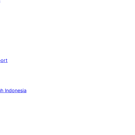
port
uh Indonesia