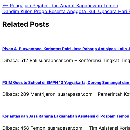
Navigasi
⟵
Pengajian Pejabat dan Aparat Kapanewon Temon
Dandim Kulon Progo Beserta Anggota Ikuti Upacara Hari
pos
Related Posts
Rivan A. Purwantono: Korlantas Polri-Jasa Raharja Antisipasi Lalin
Dibaca: 512 Bali,suarapasar.com – Konferensi Tingkat Ti
PSIM Goes to School di SMPN 13 Yogyakarta, Dorong Semangat dan P
Dibaca: 289 Mantrijeron, suarapasar.com – Pemerintah K
Korlantas dan Jasa Raharja Laksanakan Asistensi di Pospam Temon
Dibaca: 458 Temon, suarapasar.com – Tim Asistensi Korlan