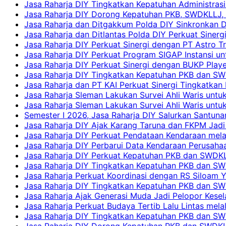
Jasa Raharja DIY Tingkatkan Kepatuhan Administrasi
Jasa Raharja DIY Dorong Kepatuhan PKB, SWDKLLJ, d
Jasa Raharja dan Ditgakkum Polda DIY Sinkronkan 
Jasa Raharja dan Ditlantas Polda DIY Perkuat Sinerg
Jasa Raharja DIY Perkuat Sinergi dengan PT Astro
Jasa Raharja DIY Perkuat Program SIGAP Instansi 
Jasa Raharja DIY Perkuat Sinergi dengan BUKP Pla
Jasa Raharja DIY Tingkatkan Kepatuhan PKB dan SW
Jasa Raharja dan PT KAI Perkuat Sinergi Tingkatkan 
Jasa Raharja Sleman Lakukan Survei Ahli Waris unt
Jasa Raharja Sleman Lakukan Survei Ahli Waris unt
Semester I 2026, Jasa Raharja DIY Salurkan Santun
Jasa Raharja DIY Ajak Karang Taruna dan FKPM Jadi 
Jasa Raharja DIY Perkuat Pendataan Kendaraan mela
Jasa Raharja DIY Perbarui Data Kendaraan Perusahaa
Jasa Raharja DIY Perkuat Kepatuhan PKB dan SWDKL
Jasa Raharja DIY Tingkatkan Kepatuhan PKB dan SWD
Jasa Raharja Perkuat Koordinasi dengan RS Siloam 
Jasa Raharja DIY Tingkatkan Kepatuhan PKB dan SW
Jasa Raharja Ajak Generasi Muda Jadi Pelopor Kesel
Jasa Raharja Perkuat Budaya Tertib Lalu Lintas mela
Jasa Raharja DIY Tingkatkan Kepatuhan PKB dan SWD
Jasa Raharja DIY Dorong Kepatuhan PKB dan SWDKLLJ