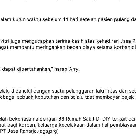
lam kurun waktu sebelum 14 hari setelah pasien pulang dar
avitri juga mengucapkan terima kasih atas kehadiran Jasa
 sangat membantu meringankan beban biaya selama korban di
 dapat dipertahankan,” harap Arry.
lalu didahului dengan suatu pelanggaran lalu lintas dan se
an sebagai sebuah kebutuhan dan selalu taat membayar paj
elah bekerjasama dengan 66 Rumah Sakit Di DIY terkait deng
at bagi korban, keluarga kecelakaan dalam hal pembiayaan
PT Jasa Raharja.(ags,prg)