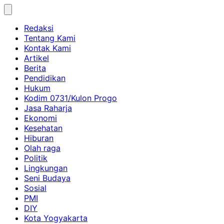
Skip
to
Redaksi
content
Tentang Kami
Kontak Kami
Artikel
Berita
Pendidikan
Hukum
Kodim 0731/Kulon Progo
Jasa Raharja
Ekonomi
Kesehatan
Hiburan
Olah raga
Politik
Lingkungan
Seni Budaya
Sosial
PMI
DIY
Kota Yogyakarta