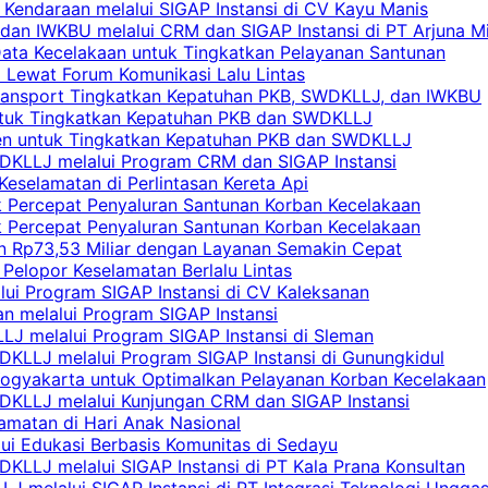
 Kendaraan melalui SIGAP Instansi di CV Kayu Manis
an IWKBU melalui CRM dan SIGAP Instansi di PT Arjuna Mi
Data Kecelakaan untuk Tingkatkan Pelayanan Santunan
i Lewat Forum Komunikasi Lalu Lintas
 Transport Tingkatkan Kepatuhan PKB, SWDKLLJ, dan IWKBU
untuk Tingkatkan Kepatuhan PKB dan SWDKLLJ
yen untuk Tingkatkan Kepatuhan PKB dan SWDKLLJ
DKLLJ melalui Program CRM dan SIGAP Instansi
Keselamatan di Perlintasan Kereta Api
uk Percepat Penyaluran Santunan Korban Kecelakaan
uk Percepat Penyaluran Santunan Korban Kecelakaan
an Rp73,53 Miliar dengan Layanan Semakin Cepat
Pelopor Keselamatan Berlalu Lintas
lui Program SIGAP Instansi di CV Kaleksanan
n melalui Program SIGAP Instansi
LJ melalui Program SIGAP Instansi di Sleman
KLLJ melalui Program SIGAP Instansi di Gunungkidul
Yogyakarta untuk Optimalkan Pelayanan Korban Kecelakaan
DKLLJ melalui Kunjungan CRM dan SIGAP Instansi
amatan di Hari Anak Nasional
lui Edukasi Berbasis Komunitas di Sedayu
KLLJ melalui SIGAP Instansi di PT Kala Prana Konsultan
 melalui SIGAP Instansi di PT Integrasi Teknologi Ungga