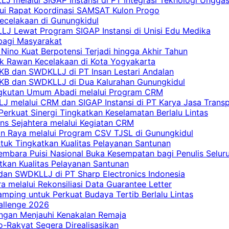
lui Rapat Koordinasi SAMSAT Kulon Progo
Kecelakaan di Gunungkidul
LJ Lewat Program SIGAP Instansi di Unisi Edu Medika
bagi Masyarakat
Nino Kuat Berpotensi Terjadi hingga Akhir Tahun
tik Rawan Kecelakaan di Kota Yogyakarta
PKB dan SWDKLLJ di PT Insan Lestari Andalan
 PKB dan SWDKLLJ di Dua Kalurahan Gunungkidul
Angkutan Umum Abadi melalui Program CRM
 melalui CRM dan SIGAP Instansi di PT Karya Jasa Trans
erkuat Sinergi Tingkatkan Keselamatan Berlalu Lintas
ns Sejahtera melalui Kegiatan CRM
an Raya melalui Program CSV TJSL di Gunungkidul
tuk Tingkatkan Kualitas Pelayanan Santunan
embara Puisi Nasional Buka Kesempatan bagi Penulis Selur
tkan Kualitas Pelayanan Santunan
dan SWDKLLJ di PT Sharp Electronics Indonesia
a melalui Rekonsiliasi Data Guarantee Letter
mping untuk Perkuat Budaya Tertib Berlalu Lintas
allenge 2026
ngan Menjauhi Kenakalan Remaja
ro-Rakyat Segera Direalisasikan