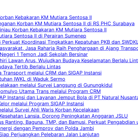
Korban Kebakaran KM Mutiara Sentosa II
nganan Korban KM Mutiara Sentosa II di RS PHC Surabaya
Tinjau Korban Kebakaran KM Mutiara Sentosa II
iara Sentosa II di Perairan Sumenep
RB Perkuat Koordinasi Tingkatkan Kepatuhan PKB dan SWDK
asyarakat, Jasa Raharja Raih Penghargaan di Ajang Transp
egeri 1 Temon Jadi Sekolah Bersinar
khiri Lawan Arus, Wujudkan Budaya Keselamatan Berlalu Lin
aya Tertib Berlalu Lintas
a Transport melalui CRM dan SIGAP Instansi
atuhan IWKL di Waduk Sermo
celakaan melalui Survei Langsung di Gunungkidul
rgomulyo Utama Trans melalui Program CRM
AP Instansi dan Layanan Jemput Bola di PT Natural Nusant
elor melalui Program SIGAP Instansi
elalui Survei Ahli Waris Korban Kecelakaan
 Kesehatan Lansia, Dorong Peningkatan Anggaran JSLU
s Ranting, Baguna, TMP, dan Bamusi, Perkuat Pengabdian 
Sinergi dengan Pemprov dan Polda Jambi
 Siap Perjuangkan Pelebaran Jalan Lanjutan