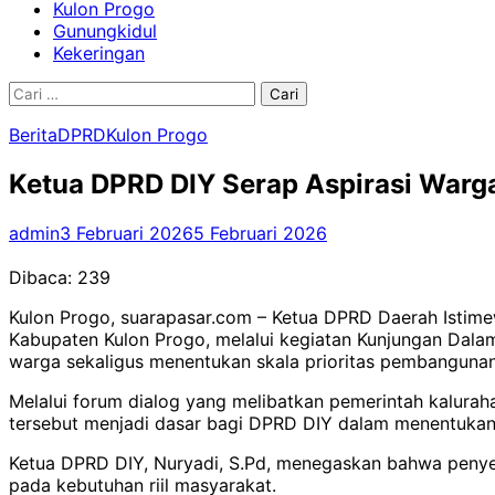
Kulon Progo
Gunungkidul
Kekeringan
Cari
untuk:
Berita
DPRD
Kulon Progo
Ketua DPRD DIY Serap Aspirasi Warg
admin
3 Februari 2026
5 Februari 2026
Dibaca:
239
Kulon Progo, suarapasar.com – Ketua DPRD Daerah Istime
Kabupaten Kulon Progo, melalui kegiatan Kunjungan Dala
warga sekaligus menentukan skala prioritas pembangunan
Melalui forum dialog yang melibatkan pemerintah kaluraha
tersebut menjadi dasar bagi DPRD DIY dalam menentukan 
Ketua DPRD DIY, Nuryadi, S.Pd, menegaskan bahwa penyer
pada kebutuhan riil masyarakat.