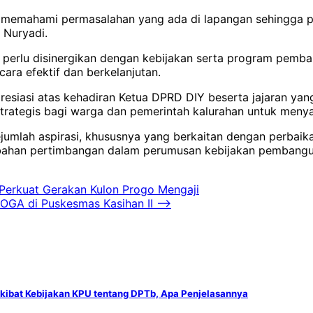
 memahami permasalahan yang ada di lapangan sehingga p
 Nuryadi.
 perlu disinergikan dengan kebijakan serta program pem
ara efektif dan berkelanjutan.
presiasi atas kehadiran Ketua DPRD DIY beserta jajaran y
 strategis bagi warga dan pemerintah kalurahan untuk me
mlah aspirasi, khususnya yang berkaitan dengan perbaika
 bahan pertimbangan dalam perumusan kebijakan pembanguna
 Perkuat Gerakan Kulon Progo Mengaji
OGA di Puskesmas Kasihan II
⟶
Akibat Kebijakan KPU tentang DPTb, Apa Penjelasannya