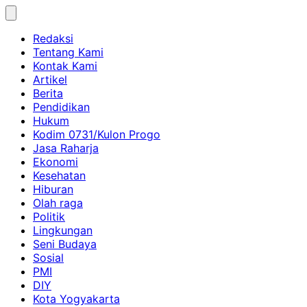
Skip
to
Redaksi
content
Tentang Kami
Kontak Kami
Artikel
Berita
Pendidikan
Hukum
Kodim 0731/Kulon Progo
Jasa Raharja
Ekonomi
Kesehatan
Hiburan
Olah raga
Politik
Lingkungan
Seni Budaya
Sosial
PMI
DIY
Kota Yogyakarta