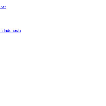
port
uh Indonesia