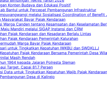
elalui Bimbingan Teknis Tahun 2026
gan Konten Budaya dan Edukasi Positif
ab Bantul untuk Percepat Pembangunan Infrastruktur
mpuyangwangi melalui Sosialisasi Coordination of Benefit
ah Masyarakat Bayar Pajak Kendaraan
i Warga Canden tentang Kesamsatan dan Keselamatan Berl
 Maju Mandiri melalui SIGAP Instansi dan CRM
han Pajak Kendaraan dan Kesadaran Berlalu Lintas
tuhan Pajak Kendaraan Pemerintah Kalurahan
 Permudah Warga Bayar Pajak Kendaraan
casari untuk Tingkatkan Kepatuhan IWKBU dan SWDKLLJ
at Kepatuhan Pajak Kendaraan Bersama Pemerintah Desa Wil
inilai Masih Rendah
hun 1964 kepada Jajaran Polresta Sleman
i Target, Capai 81,7 Persen
si Data untuk Tingkatkan Kepatuhan Wajib Pajak Kendaraa
 Pembangunan Desa di Kalirejo