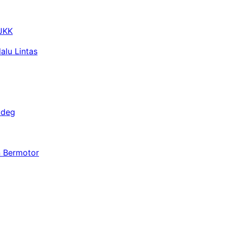
 JKK
alu Lintas
adeg
n Bermotor