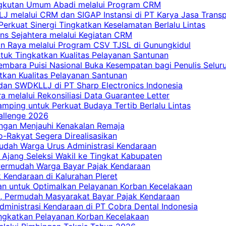
Angkutan Umum Abadi melalui Program CRM
 melalui CRM dan SIGAP Instansi di PT Karya Jasa Trans
erkuat Sinergi Tingkatkan Keselamatan Berlalu Lintas
ns Sejahtera melalui Kegiatan CRM
an Raya melalui Program CSV TJSL di Gunungkidul
tuk Tingkatkan Kualitas Pelayanan Santunan
embara Puisi Nasional Buka Kesempatan bagi Penulis Selur
tkan Kualitas Pelayanan Santunan
dan SWDKLLJ di PT Sharp Electronics Indonesia
a melalui Rekonsiliasi Data Guarantee Letter
mping untuk Perkuat Budaya Tertib Berlalu Lintas
allenge 2026
ngan Menjauhi Kenakalan Remaja
ro-Rakyat Segera Direalisasikan
mudah Warga Urus Administrasi Kendaraan
 Ajang Seleksi Wakil ke Tingkat Kabupaten
 Permudah Warga Bayar Pajak Kendaraan
 Kendaraan di Kalurahan Pleret
an untuk Optimalkan Pelayanan Korban Kecelakaan
, Permudah Masyarakat Bayar Pajak Kendaraan
dministrasi Kendaraan di PT Cobra Dental Indonesia
ingkatkan Pelayanan Korban Kecelakaan