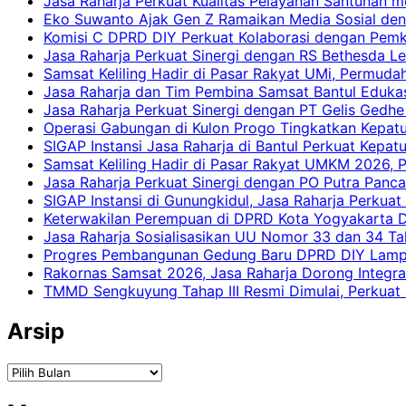
Jasa Raharja Perkuat Kualitas Pelayanan Santunan m
Eko Suwanto Ajak Gen Z Ramaikan Media Sosial den
Komisi C DPRD DIY Perkuat Kolaborasi dengan Pemk
Jasa Raharja Perkuat Sinergi dengan RS Bethesda Le
Samsat Keliling Hadir di Pasar Rakyat UMi, Permud
Jasa Raharja dan Tim Pembina Samsat Bantul Edukas
Jasa Raharja Perkuat Sinergi dengan PT Gelis Gedhe
Operasi Gabungan di Kulon Progo Tingkatkan Kepatu
SIGAP Instansi Jasa Raharja di Bantul Perkuat Kepa
Samsat Keliling Hadir di Pasar Rakyat UMKM 2026,
Jasa Raharja Perkuat Sinergi dengan PO Putra Pan
SIGAP Instansi di Gunungkidul, Jasa Raharja Perku
Keterwakilan Perempuan di DPRD Kota Yogyakarta D
Jasa Raharja Sosialisasikan UU Nomor 33 dan 34 Ta
Progres Pembangunan Gedung Baru DPRD DIY Lampau
Rakornas Samsat 2026, Jasa Raharja Dorong Integra
TMMD Sengkuyung Tahap III Resmi Dimulai, Perkuat
Arsip
Arsip