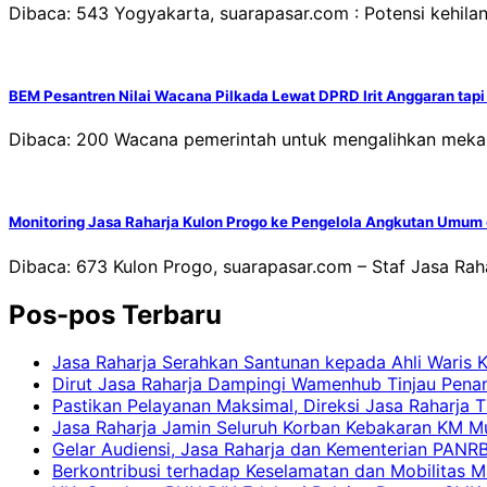
Dibaca: 543 Yogyakarta, suarapasar.com : Potensi kehilanga
BEM Pesantren Nilai Wacana Pilkada Lewat DPRD Irit Anggaran tap
Dibaca: 200 Wacana pemerintah untuk mengalihkan mekani
Monitoring Jasa Raharja Kulon Progo ke Pengelola Angkutan Umum 
Dibaca: 673 Kulon Progo, suarapasar.com – Staf Jasa R
Pos-pos Terbaru
Jasa Raharja Serahkan Santunan kepada Ahli Waris 
Dirut Jasa Raharja Dampingi Wamenhub Tinjau Pena
Pastikan Pelayanan Maksimal, Direksi Jasa Raharja 
Jasa Raharja Jamin Seluruh Korban Kebakaran KM Mut
Gelar Audiensi, Jasa Raharja dan Kementerian PAN
Berkontribusi terhadap Keselamatan dan Mobilitas M