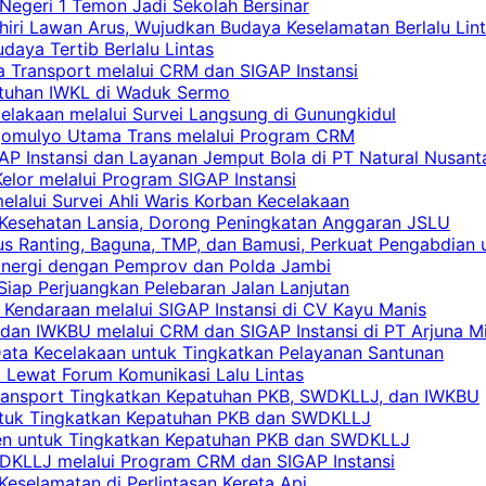
egeri 1 Temon Jadi Sekolah Bersinar
khiri Lawan Arus, Wujudkan Budaya Keselamatan Berlalu Lin
aya Tertib Berlalu Lintas
a Transport melalui CRM dan SIGAP Instansi
atuhan IWKL di Waduk Sermo
celakaan melalui Survei Langsung di Gunungkidul
rgomulyo Utama Trans melalui Program CRM
AP Instansi dan Layanan Jemput Bola di PT Natural Nusant
elor melalui Program SIGAP Instansi
elalui Survei Ahli Waris Korban Kecelakaan
 Kesehatan Lansia, Dorong Peningkatan Anggaran JSLU
s Ranting, Baguna, TMP, dan Bamusi, Perkuat Pengabdian 
Sinergi dengan Pemprov dan Polda Jambi
 Siap Perjuangkan Pelebaran Jalan Lanjutan
 Kendaraan melalui SIGAP Instansi di CV Kayu Manis
an IWKBU melalui CRM dan SIGAP Instansi di PT Arjuna Mi
Data Kecelakaan untuk Tingkatkan Pelayanan Santunan
i Lewat Forum Komunikasi Lalu Lintas
 Transport Tingkatkan Kepatuhan PKB, SWDKLLJ, dan IWKBU
untuk Tingkatkan Kepatuhan PKB dan SWDKLLJ
yen untuk Tingkatkan Kepatuhan PKB dan SWDKLLJ
DKLLJ melalui Program CRM dan SIGAP Instansi
Keselamatan di Perlintasan Kereta Api