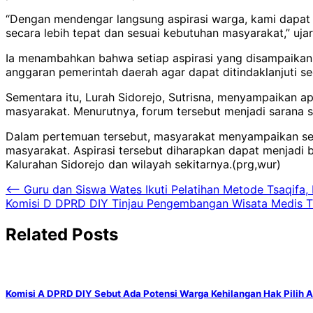
“Dengan mendengar langsung aspirasi warga, kami dapat
secara lebih tepat dan sesuai kebutuhan masyarakat,” ujar
Ia menambahkan bahwa setiap aspirasi yang disampaikan
anggaran pemerintah daerah agar dapat ditindaklanjuti sec
Sementara itu, Lurah Sidorejo, Sutrisna, menyampaikan a
masyarakat. Menurutnya, forum tersebut menjadi sarana
Dalam pertemuan tersebut, masyarakat menyampaikan seju
masyarakat. Aspirasi tersebut diharapkan dapat menjadi
Kalurahan Sidorejo dan wilayah sekitarnya.(prg,wur)
Navigasi
⟵
Guru dan Siswa Wates Ikuti Pelatihan Metode Tsaqifa,
Komisi D DPRD DIY Tinjau Pengembangan Wisata Medis T
pos
Related Posts
Komisi A DPRD DIY Sebut Ada Potensi Warga Kehilangan Hak Pilih 