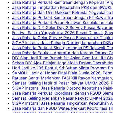
Jasa Raharja Perkuat Kemitraan dengan Koperasi 
Jasa Raharja Tingkatkan Kepatuhan PKB dan SWDKLLJ
Jasa Raharja dan Unit Gakkum Polresta Yogyakarta P
Jasa Raharja Perkuat Kemitraan dengan PT Sewu Tra
Jasa Raharja Perkuat Peran Relawan Kecelakaan Jal
Jasa Raharja DIY Gelar Day 2 Survey Pasca Bayar un
Festival Sastra Yogyakarta 2026 Resmi Dimulai, Say
Jasa Raharja Gelar Survey Pasca Bayar untuk Tingka
SIGAP Instansi Jasa Raharja Dorong Kepatuhan PKB 
Jasa Raharja Perkuat Sinergi dengan RS Rajawali Citr
Jasa Raharja Edukasi Aparatur dan Karang Taruna Ga
DIY Siap Jadi Tuan Rumah 1st Asian Gym for Life Ch
Sekda DIY Ajak Pelajar Jaga Masa Depan Daerah de
Hari Jadi ke-195 Bantul, Sri Sultan Minta Program P
SAMOLI Hadir di Nobar Final Piala Dunia 2026, Per
Ratusan Santri Meriahkan FASI XIII Rayon Nanggulan,
Samsat Keliling Hadir di Pasar Rakyat UMKM 2026,
SIGAP Instansi Jasa Raharja Dorong Kepatuhan Pajak
Jasa Raharja Perkuat Koordinasi dengan RSUD Slem
Samsat Keliling Meriahkan Pasar Rakyat UMKM 2026
SIGAP Instansi Jasa Raharja Tingkatkan Kepatuhan A
Jasa Raharja dan RSUD Wates Perkuat Koordinasi T