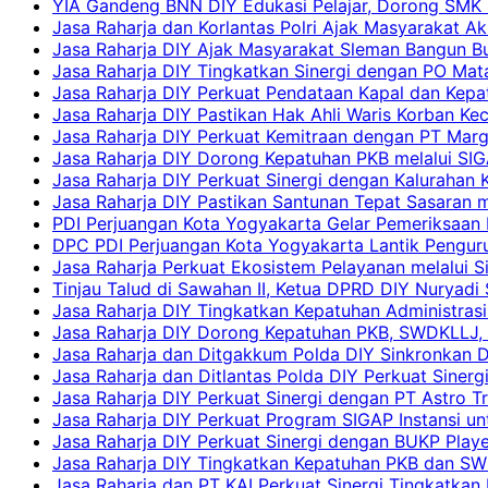
YIA Gandeng BNN DIY Edukasi Pelajar, Dorong SMK N
Jasa Raharja dan Korlantas Polri Ajak Masyarakat A
Jasa Raharja DIY Ajak Masyarakat Sleman Bangun Bud
Jasa Raharja DIY Tingkatkan Sinergi dengan PO Mat
Jasa Raharja DIY Perkuat Pendataan Kapal dan Kep
Jasa Raharja DIY Pastikan Hak Ahli Waris Korban Ke
Jasa Raharja DIY Perkuat Kemitraan dengan PT Ma
Jasa Raharja DIY Dorong Kepatuhan PKB melalui SIG
Jasa Raharja DIY Perkuat Sinergi dengan Kalurahan K
Jasa Raharja DIY Pastikan Santunan Tepat Sasaran m
PDI Perjuangan Kota Yogyakarta Gelar Pemeriksaan
DPC PDI Perjuangan Kota Yogyakarta Lantik Penguru
Jasa Raharja Perkuat Ekosistem Pelayanan melalui 
Tinjau Talud di Sawahan II, Ketua DPRD DIY Nuryadi
Jasa Raharja DIY Tingkatkan Kepatuhan Administrasi
Jasa Raharja DIY Dorong Kepatuhan PKB, SWDKLLJ, d
Jasa Raharja dan Ditgakkum Polda DIY Sinkronkan 
Jasa Raharja dan Ditlantas Polda DIY Perkuat Sinerg
Jasa Raharja DIY Perkuat Sinergi dengan PT Astro
Jasa Raharja DIY Perkuat Program SIGAP Instansi 
Jasa Raharja DIY Perkuat Sinergi dengan BUKP Pla
Jasa Raharja DIY Tingkatkan Kepatuhan PKB dan SW
Jasa Raharja dan PT KAI Perkuat Sinergi Tingkatkan 