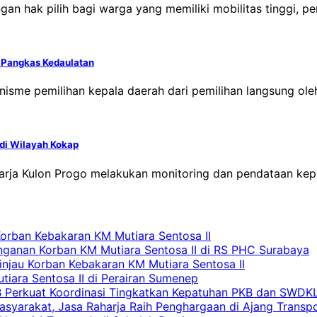
n hak pilih bagi warga yang memiliki mobilitas tinggi, perl
i Pangkas Kedaulatan
sme pemilihan kepala daerah dari pemilihan langsung ole
di Wilayah Kokap
aharja Kulon Progo melakukan monitoring dan pendataan 
Korban Kebakaran KM Mutiara Sentosa II
nganan Korban KM Mutiara Sentosa II di RS PHC Surabaya
Tinjau Korban Kebakaran KM Mutiara Sentosa II
iara Sentosa II di Perairan Sumenep
RB Perkuat Koordinasi Tingkatkan Kepatuhan PKB dan SWDK
asyarakat, Jasa Raharja Raih Penghargaan di Ajang Transp