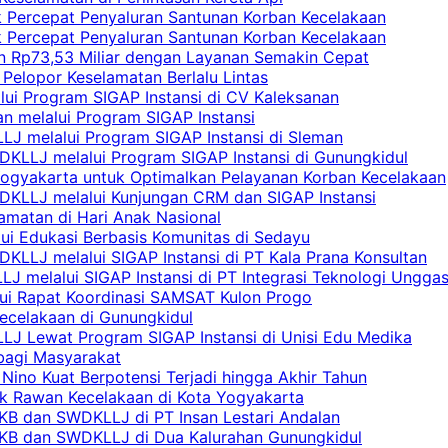
uk Percepat Penyaluran Santunan Korban Kecelakaan
uk Percepat Penyaluran Santunan Korban Kecelakaan
an Rp73,53 Miliar dengan Layanan Semakin Cepat
Pelopor Keselamatan Berlalu Lintas
lui Program SIGAP Instansi di CV Kaleksanan
n melalui Program SIGAP Instansi
LJ melalui Program SIGAP Instansi di Sleman
KLLJ melalui Program SIGAP Instansi di Gunungkidul
Yogyakarta untuk Optimalkan Pelayanan Korban Kecelakaan
DKLLJ melalui Kunjungan CRM dan SIGAP Instansi
amatan di Hari Anak Nasional
lui Edukasi Berbasis Komunitas di Sedayu
KLLJ melalui SIGAP Instansi di PT Kala Prana Konsultan
 melalui SIGAP Instansi di PT Integrasi Teknologi Ungga
lui Rapat Koordinasi SAMSAT Kulon Progo
Kecelakaan di Gunungkidul
LJ Lewat Program SIGAP Instansi di Unisi Edu Medika
bagi Masyarakat
Nino Kuat Berpotensi Terjadi hingga Akhir Tahun
tik Rawan Kecelakaan di Kota Yogyakarta
PKB dan SWDKLLJ di PT Insan Lestari Andalan
 PKB dan SWDKLLJ di Dua Kalurahan Gunungkidul