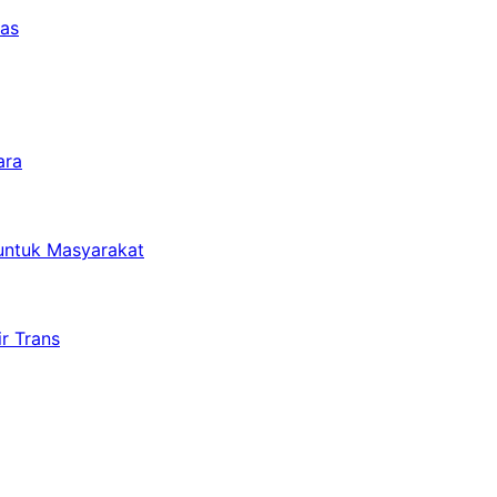
tas
ara
untuk Masyarakat
r Trans