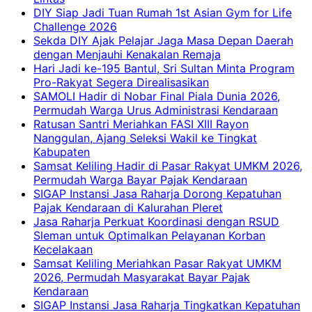
DIY Siap Jadi Tuan Rumah 1st Asian Gym for Life
Challenge 2026
Sekda DIY Ajak Pelajar Jaga Masa Depan Daerah
dengan Menjauhi Kenakalan Remaja
Hari Jadi ke-195 Bantul, Sri Sultan Minta Program
Pro-Rakyat Segera Direalisasikan
SAMOLI Hadir di Nobar Final Piala Dunia 2026,
Permudah Warga Urus Administrasi Kendaraan
Ratusan Santri Meriahkan FASI XIII Rayon
Nanggulan, Ajang Seleksi Wakil ke Tingkat
Kabupaten
Samsat Keliling Hadir di Pasar Rakyat UMKM 2026,
Permudah Warga Bayar Pajak Kendaraan
SIGAP Instansi Jasa Raharja Dorong Kepatuhan
Pajak Kendaraan di Kalurahan Pleret
Jasa Raharja Perkuat Koordinasi dengan RSUD
Sleman untuk Optimalkan Pelayanan Korban
Kecelakaan
Samsat Keliling Meriahkan Pasar Rakyat UMKM
2026, Permudah Masyarakat Bayar Pajak
Kendaraan
SIGAP Instansi Jasa Raharja Tingkatkan Kepatuhan