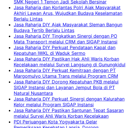
SMK Negeri 1 Temon Jadi Sekolah Bersinar
Jasa Raharja dan Korlantas Polri Ajak Masyarakat
Akhiri Lawan Arus, Wujudkan Budaya Keselamatan
Berlalu Lintas
Jasa Raharja DIY Ajak Masyarakat Sleman Bangun
Budaya Tertib Berlalu Lintas
Jasa Raharja DIY Tingkatkan Sinergi dengan PO
Mata Transport melalui CRM dan SIGAP Instansi
Jasa Raharja DIY Perkuat Pendataan Kapal dan
Kepatuhan IWKL di Waduk Sermo
Jasa Raharja DIY Pastikan Hak Ahli Waris Korban
Kecelakaan melalui Survei Langsung di Gunungkidul
Jasa Raharja DIY Perkuat Kemitraan dengan PT
Margomulyo Utama Trans melalui Program CRM
Jasa Raharja DIY Dorong Kepatuhan PKB melalui
SIGAP Instansi dan Layanan Jemput Bola di PT
Natural Nusantara
Jasa Raharja DIY Perkuat Sinergi dengan Kalurahan
Kelor melalui Program SIGAP Instansi
Jasa Raharja DIY Pastikan Santunan Tepat Sasaran
melalui Survei Ahli Waris Korban Kecelakaan
PDI Perjuangan Kota Yogyakarta Gelar
Pemeriksaan Kesehatan Lansia, Dorong