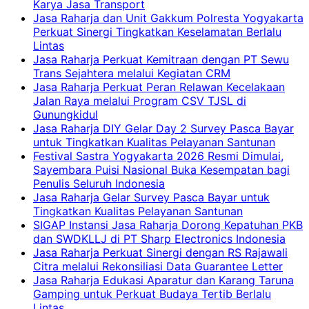
Karya Jasa Transport
Jasa Raharja dan Unit Gakkum Polresta Yogyakarta
Perkuat Sinergi Tingkatkan Keselamatan Berlalu
Lintas
Jasa Raharja Perkuat Kemitraan dengan PT Sewu
Trans Sejahtera melalui Kegiatan CRM
Jasa Raharja Perkuat Peran Relawan Kecelakaan
Jalan Raya melalui Program CSV TJSL di
Gunungkidul
Jasa Raharja DIY Gelar Day 2 Survey Pasca Bayar
untuk Tingkatkan Kualitas Pelayanan Santunan
Festival Sastra Yogyakarta 2026 Resmi Dimulai,
Sayembara Puisi Nasional Buka Kesempatan bagi
Penulis Seluruh Indonesia
Jasa Raharja Gelar Survey Pasca Bayar untuk
Tingkatkan Kualitas Pelayanan Santunan
SIGAP Instansi Jasa Raharja Dorong Kepatuhan PKB
dan SWDKLLJ di PT Sharp Electronics Indonesia
Jasa Raharja Perkuat Sinergi dengan RS Rajawali
Citra melalui Rekonsiliasi Data Guarantee Letter
Jasa Raharja Edukasi Aparatur dan Karang Taruna
Gamping untuk Perkuat Budaya Tertib Berlalu
Lintas