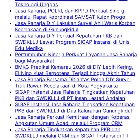
Teknologi Unggas
Jasa Raharja, POLRI, dan KPPD Perkuat Sinergi
melalui Rapat Koordinasi SAMSAT Kulon Progo
Jasa Raharja DIY Lakukan Survei Ahli Waris Korban
Kecelakaan di Gunungkidul
Jasa Raharja DIY Perkuat Kepatuhan PKB dan
SWDKLLJ Lewat Program SIGAP Instansi di Unisi
Edu Medika
Pertumbuhan Kinerja Perkuat Layanan Jasa Raharja
bagi Masyarakat
BMKG Prediksi Kemarau 2026 di DIY Lebih Kering,
El Nino Kuat Berpotensi Terjadi hingga Akhir Tahun
Jasa Raharja Bersama Ditlantas Polda DIY Survei
Titik Rawan Kecelakaan di Kota Yogyakarta
SIGAP Instansi Jasa Raharja Tingkatkan Kepatuhan
PKB dan SWDKLLJ di PT Insan Lestari Andalan
SIGAP Instansi Jasa Raharja Tingkatkan Kepatuhan
PKB dan SWDKLLJ di Dua Kalurahan Gunungkidul
Jasa Raharja Perkuat Kemitraan dengan Koperasi
Angkutan Umum Abadi melalui Program CRM
Jasa Raharja Tingkatkan Kepatuhan PKB dan
SWDKLLJ melalui CRM dan SIGAP Instansi di PT