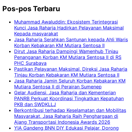
Pos-pos Terbaru
Muhammad Awaluddin: Ekosistem Terintegrasi
Kunci Jasa Raharja Hadirkan Pelayanan Maksimal
Kepada masyarakat
Jasa Raharja Serahkan Santunan kepada Ahli Waris
Korban Kebakaran KM Mutiara Sentosa II
Dirut Jasa Raharja Dampingi Wamenhub Tinjau
Penanganan Korban KM Mutiara Sentosa II di RS
PHC Surabaya
Pastikan Pelayanan Maksimal, Direksi Jasa Raharja
Tinjau Korban Kebakaran KM Mutiara Sentosa II
Jasa Raharja Jamin Seluruh Korban Kebakaran KM
Mutiara Sentosa II di Perairan Sumenep
Gelar Audiensi, Jasa Raharja dan Kementerian
PANRB Perkuat Koordinasi Tingkatkan Kepatuhan
PKB dan SWDKLLJ
Berkontribusi terhadap Keselamatan dan Mobilitas
Masyarakat, Jasa Raharja Raih Penghargaan di
Ajang Transportasi Indonesia Awards 2026
YIA Gandeng BNN DIY Edukasi Pelajar, Dorong