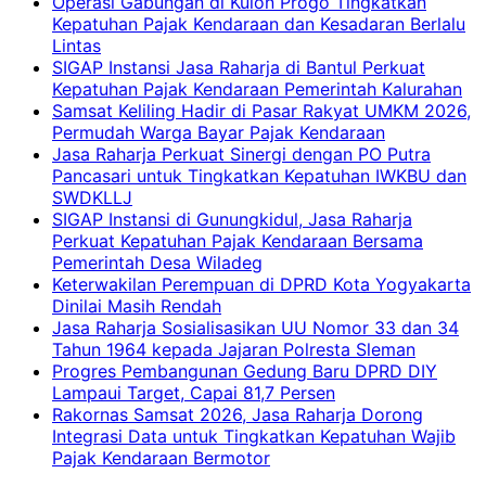
Operasi Gabungan di Kulon Progo Tingkatkan
Kepatuhan Pajak Kendaraan dan Kesadaran Berlalu
Lintas
SIGAP Instansi Jasa Raharja di Bantul Perkuat
Kepatuhan Pajak Kendaraan Pemerintah Kalurahan
Samsat Keliling Hadir di Pasar Rakyat UMKM 2026,
Permudah Warga Bayar Pajak Kendaraan
Jasa Raharja Perkuat Sinergi dengan PO Putra
Pancasari untuk Tingkatkan Kepatuhan IWKBU dan
SWDKLLJ
SIGAP Instansi di Gunungkidul, Jasa Raharja
Perkuat Kepatuhan Pajak Kendaraan Bersama
Pemerintah Desa Wiladeg
Keterwakilan Perempuan di DPRD Kota Yogyakarta
Dinilai Masih Rendah
Jasa Raharja Sosialisasikan UU Nomor 33 dan 34
Tahun 1964 kepada Jajaran Polresta Sleman
Progres Pembangunan Gedung Baru DPRD DIY
Lampaui Target, Capai 81,7 Persen
Rakornas Samsat 2026, Jasa Raharja Dorong
Integrasi Data untuk Tingkatkan Kepatuhan Wajib
Pajak Kendaraan Bermotor