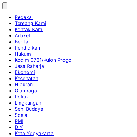
Skip
to
Redaksi
content
Tentang Kami
Kontak Kami
Artikel
Berita
Pendidikan
Hukum
Kodim 0731/Kulon Progo
Jasa Raharja
Ekonomi
Kesehatan
Hiburan
Olah raga
Politik
Lingkungan
Seni Budaya
Sosial
PMI
DIY
Kota Yogyakarta