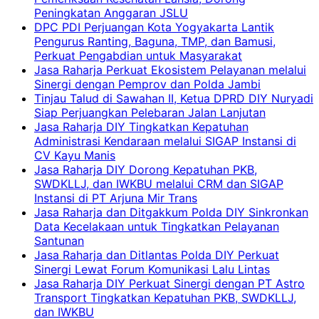
Peningkatan Anggaran JSLU
DPC PDI Perjuangan Kota Yogyakarta Lantik
Pengurus Ranting, Baguna, TMP, dan Bamusi,
Perkuat Pengabdian untuk Masyarakat
Jasa Raharja Perkuat Ekosistem Pelayanan melalui
Sinergi dengan Pemprov dan Polda Jambi
Tinjau Talud di Sawahan II, Ketua DPRD DIY Nuryadi
Siap Perjuangkan Pelebaran Jalan Lanjutan
Jasa Raharja DIY Tingkatkan Kepatuhan
Administrasi Kendaraan melalui SIGAP Instansi di
CV Kayu Manis
Jasa Raharja DIY Dorong Kepatuhan PKB,
SWDKLLJ, dan IWKBU melalui CRM dan SIGAP
Instansi di PT Arjuna Mir Trans
Jasa Raharja dan Ditgakkum Polda DIY Sinkronkan
Data Kecelakaan untuk Tingkatkan Pelayanan
Santunan
Jasa Raharja dan Ditlantas Polda DIY Perkuat
Sinergi Lewat Forum Komunikasi Lalu Lintas
Jasa Raharja DIY Perkuat Sinergi dengan PT Astro
Transport Tingkatkan Kepatuhan PKB, SWDKLLJ,
dan IWKBU