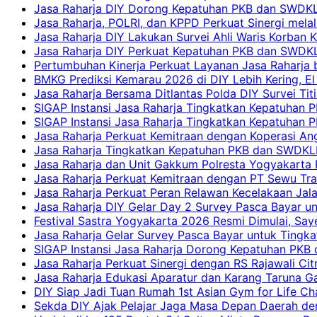
Jasa Raharja DIY Dorong Kepatuhan PKB dan SWDKLLJ
Jasa Raharja, POLRI, dan KPPD Perkuat Sinergi mela
Jasa Raharja DIY Lakukan Survei Ahli Waris Korban 
Jasa Raharja DIY Perkuat Kepatuhan PKB dan SWDKL
Pertumbuhan Kinerja Perkuat Layanan Jasa Raharja 
BMKG Prediksi Kemarau 2026 di DIY Lebih Kering, El 
Jasa Raharja Bersama Ditlantas Polda DIY Survei Ti
SIGAP Instansi Jasa Raharja Tingkatkan Kepatuhan 
SIGAP Instansi Jasa Raharja Tingkatkan Kepatuhan
Jasa Raharja Perkuat Kemitraan dengan Koperasi 
Jasa Raharja Tingkatkan Kepatuhan PKB dan SWDKLLJ
Jasa Raharja dan Unit Gakkum Polresta Yogyakarta P
Jasa Raharja Perkuat Kemitraan dengan PT Sewu Tra
Jasa Raharja Perkuat Peran Relawan Kecelakaan Jal
Jasa Raharja DIY Gelar Day 2 Survey Pasca Bayar un
Festival Sastra Yogyakarta 2026 Resmi Dimulai, Say
Jasa Raharja Gelar Survey Pasca Bayar untuk Tingka
SIGAP Instansi Jasa Raharja Dorong Kepatuhan PKB 
Jasa Raharja Perkuat Sinergi dengan RS Rajawali Citr
Jasa Raharja Edukasi Aparatur dan Karang Taruna Ga
DIY Siap Jadi Tuan Rumah 1st Asian Gym for Life Ch
Sekda DIY Ajak Pelajar Jaga Masa Depan Daerah de