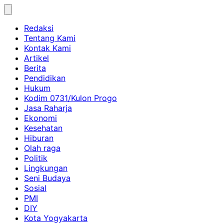
Skip
to
Redaksi
content
Tentang Kami
Kontak Kami
Artikel
Berita
Pendidikan
Hukum
Kodim 0731/Kulon Progo
Jasa Raharja
Ekonomi
Kesehatan
Hiburan
Olah raga
Politik
Lingkungan
Seni Budaya
Sosial
PMI
DIY
Kota Yogyakarta