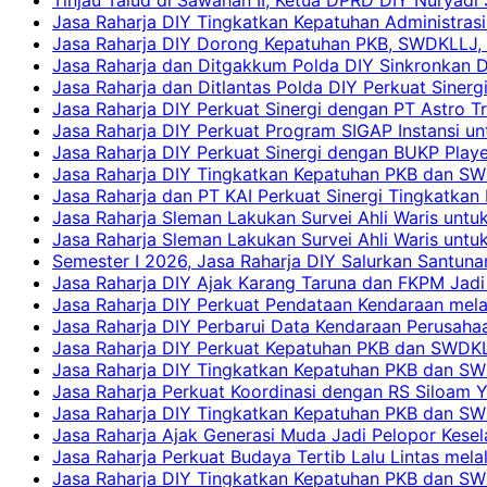
Jasa Raharja DIY Tingkatkan Kepatuhan Administrasi
Jasa Raharja DIY Dorong Kepatuhan PKB, SWDKLLJ, d
Jasa Raharja dan Ditgakkum Polda DIY Sinkronkan 
Jasa Raharja dan Ditlantas Polda DIY Perkuat Sinerg
Jasa Raharja DIY Perkuat Sinergi dengan PT Astro
Jasa Raharja DIY Perkuat Program SIGAP Instansi 
Jasa Raharja DIY Perkuat Sinergi dengan BUKP Pla
Jasa Raharja DIY Tingkatkan Kepatuhan PKB dan SW
Jasa Raharja dan PT KAI Perkuat Sinergi Tingkatkan 
Jasa Raharja Sleman Lakukan Survei Ahli Waris unt
Jasa Raharja Sleman Lakukan Survei Ahli Waris unt
Semester I 2026, Jasa Raharja DIY Salurkan Santun
Jasa Raharja DIY Ajak Karang Taruna dan FKPM Jadi 
Jasa Raharja DIY Perkuat Pendataan Kendaraan mela
Jasa Raharja DIY Perbarui Data Kendaraan Perusahaa
Jasa Raharja DIY Perkuat Kepatuhan PKB dan SWDKL
Jasa Raharja DIY Tingkatkan Kepatuhan PKB dan SWD
Jasa Raharja Perkuat Koordinasi dengan RS Siloam 
Jasa Raharja DIY Tingkatkan Kepatuhan PKB dan SW
Jasa Raharja Ajak Generasi Muda Jadi Pelopor Kesel
Jasa Raharja Perkuat Budaya Tertib Lalu Lintas mela
Jasa Raharja DIY Tingkatkan Kepatuhan PKB dan SWD