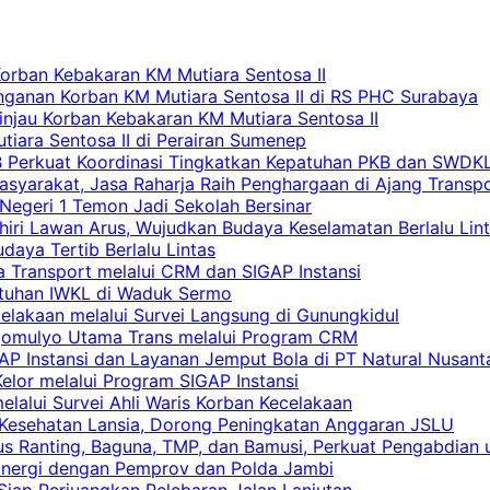
Korban Kebakaran KM Mutiara Sentosa II
nganan Korban KM Mutiara Sentosa II di RS PHC Surabaya
Tinjau Korban Kebakaran KM Mutiara Sentosa II
iara Sentosa II di Perairan Sumenep
RB Perkuat Koordinasi Tingkatkan Kepatuhan PKB dan SWDK
asyarakat, Jasa Raharja Raih Penghargaan di Ajang Transp
egeri 1 Temon Jadi Sekolah Bersinar
khiri Lawan Arus, Wujudkan Budaya Keselamatan Berlalu Lin
aya Tertib Berlalu Lintas
a Transport melalui CRM dan SIGAP Instansi
atuhan IWKL di Waduk Sermo
celakaan melalui Survei Langsung di Gunungkidul
rgomulyo Utama Trans melalui Program CRM
AP Instansi dan Layanan Jemput Bola di PT Natural Nusant
elor melalui Program SIGAP Instansi
elalui Survei Ahli Waris Korban Kecelakaan
 Kesehatan Lansia, Dorong Peningkatan Anggaran JSLU
s Ranting, Baguna, TMP, dan Bamusi, Perkuat Pengabdian 
Sinergi dengan Pemprov dan Polda Jambi
 Siap Perjuangkan Pelebaran Jalan Lanjutan