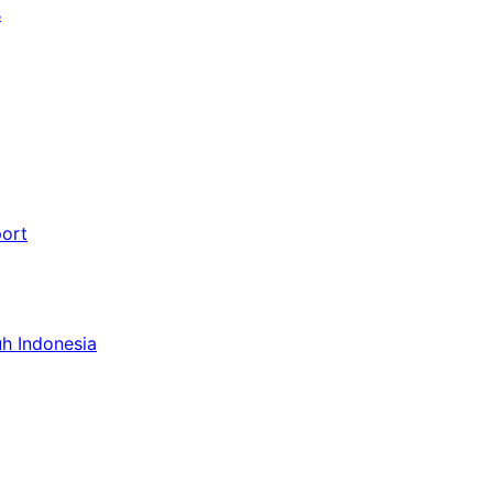
s
port
uh Indonesia