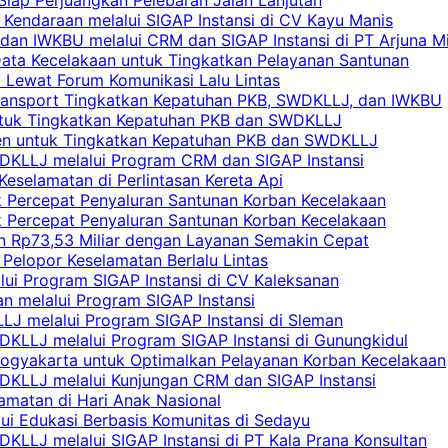
 Kendaraan melalui SIGAP Instansi di CV Kayu Manis
an IWKBU melalui CRM dan SIGAP Instansi di PT Arjuna Mi
Data Kecelakaan untuk Tingkatkan Pelayanan Santunan
i Lewat Forum Komunikasi Lalu Lintas
 Transport Tingkatkan Kepatuhan PKB, SWDKLLJ, dan IWKBU
untuk Tingkatkan Kepatuhan PKB dan SWDKLLJ
yen untuk Tingkatkan Kepatuhan PKB dan SWDKLLJ
DKLLJ melalui Program CRM dan SIGAP Instansi
Keselamatan di Perlintasan Kereta Api
uk Percepat Penyaluran Santunan Korban Kecelakaan
uk Percepat Penyaluran Santunan Korban Kecelakaan
an Rp73,53 Miliar dengan Layanan Semakin Cepat
Pelopor Keselamatan Berlalu Lintas
lui Program SIGAP Instansi di CV Kaleksanan
n melalui Program SIGAP Instansi
LJ melalui Program SIGAP Instansi di Sleman
KLLJ melalui Program SIGAP Instansi di Gunungkidul
Yogyakarta untuk Optimalkan Pelayanan Korban Kecelakaan
DKLLJ melalui Kunjungan CRM dan SIGAP Instansi
amatan di Hari Anak Nasional
lui Edukasi Berbasis Komunitas di Sedayu
KLLJ melalui SIGAP Instansi di PT Kala Prana Konsultan