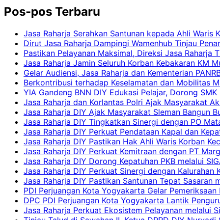
Pos-pos Terbaru
Jasa Raharja Serahkan Santunan kepada Ahli Waris 
Dirut Jasa Raharja Dampingi Wamenhub Tinjau Pena
Pastikan Pelayanan Maksimal, Direksi Jasa Raharja 
Jasa Raharja Jamin Seluruh Korban Kebakaran KM Mut
Gelar Audiensi, Jasa Raharja dan Kementerian PAN
Berkontribusi terhadap Keselamatan dan Mobilitas M
YIA Gandeng BNN DIY Edukasi Pelajar, Dorong SMK N
Jasa Raharja dan Korlantas Polri Ajak Masyarakat A
Jasa Raharja DIY Ajak Masyarakat Sleman Bangun Bud
Jasa Raharja DIY Tingkatkan Sinergi dengan PO Mat
Jasa Raharja DIY Perkuat Pendataan Kapal dan Kep
Jasa Raharja DIY Pastikan Hak Ahli Waris Korban Ke
Jasa Raharja DIY Perkuat Kemitraan dengan PT Ma
Jasa Raharja DIY Dorong Kepatuhan PKB melalui SIG
Jasa Raharja DIY Perkuat Sinergi dengan Kalurahan K
Jasa Raharja DIY Pastikan Santunan Tepat Sasaran m
PDI Perjuangan Kota Yogyakarta Gelar Pemeriksaan
DPC PDI Perjuangan Kota Yogyakarta Lantik Penguru
Jasa Raharja Perkuat Ekosistem Pelayanan melalui 
Tinjau Talud di Sawahan II, Ketua DPRD DIY Nuryadi