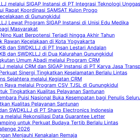
 melalui SIGAP Instansi di PT Integrasi Teknologi Ungga
lui Rapat Koordinasi SAMSAT Kulon Progo
Kecelakaan di Gunungkidul
LJ Lewat Program SIGAP Instansi di Unisi Edu Medika
bagi Masyarakat
Nino Kuat Berpotensi Terjadi hingga Akhir Tahun
tik Rawan Kecelakaan di Kota Yogyakarta
PKB dan SWDKLLJ di PT Insan Lestari Andalan
 PKB dan SWDKLLJ di Dua Kalurahan Gunungkidul
Angkutan Umum Abadi melalui Program CRM
 melalui CRM dan SIGAP Instansi di PT Karya Jasa Trans
erkuat Sinergi Tingkatkan Keselamatan Berlalu Lintas
ns Sejahtera melalui Kegiatan CRM
an Raya melalui Program CSV TJSL di Gunungkidul
tuk Tingkatkan Kualitas Pelayanan Santunan
embara Puisi Nasional Buka Kesempatan bagi Penulis Selur
tkan Kualitas Pelayanan Santunan
dan SWDKLLJ di PT Sharp Electronics Indonesia
a melalui Rekonsiliasi Data Guarantee Letter
mping untuk Perkuat Budaya Tertib Berlalu Lintas
allenge 2026
ngan Menjauhi Kenakalan Remaja