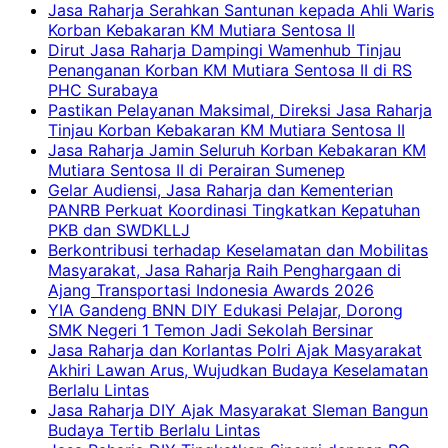
Jasa Raharja Serahkan Santunan kepada Ahli Waris
Korban Kebakaran KM Mutiara Sentosa II
Dirut Jasa Raharja Dampingi Wamenhub Tinjau
Penanganan Korban KM Mutiara Sentosa II di RS
PHC Surabaya
Pastikan Pelayanan Maksimal, Direksi Jasa Raharja
Tinjau Korban Kebakaran KM Mutiara Sentosa II
Jasa Raharja Jamin Seluruh Korban Kebakaran KM
Mutiara Sentosa II di Perairan Sumenep
Gelar Audiensi, Jasa Raharja dan Kementerian
PANRB Perkuat Koordinasi Tingkatkan Kepatuhan
PKB dan SWDKLLJ
Berkontribusi terhadap Keselamatan dan Mobilitas
Masyarakat, Jasa Raharja Raih Penghargaan di
Ajang Transportasi Indonesia Awards 2026
YIA Gandeng BNN DIY Edukasi Pelajar, Dorong
SMK Negeri 1 Temon Jadi Sekolah Bersinar
Jasa Raharja dan Korlantas Polri Ajak Masyarakat
Akhiri Lawan Arus, Wujudkan Budaya Keselamatan
Berlalu Lintas
Jasa Raharja DIY Ajak Masyarakat Sleman Bangun
Budaya Tertib Berlalu Lintas