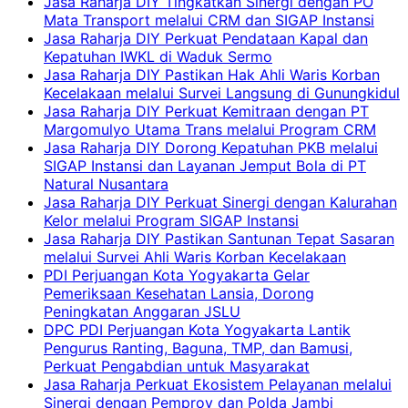
Jasa Raharja DIY Tingkatkan Sinergi dengan PO
Mata Transport melalui CRM dan SIGAP Instansi
Jasa Raharja DIY Perkuat Pendataan Kapal dan
Kepatuhan IWKL di Waduk Sermo
Jasa Raharja DIY Pastikan Hak Ahli Waris Korban
Kecelakaan melalui Survei Langsung di Gunungkidul
Jasa Raharja DIY Perkuat Kemitraan dengan PT
Margomulyo Utama Trans melalui Program CRM
Jasa Raharja DIY Dorong Kepatuhan PKB melalui
SIGAP Instansi dan Layanan Jemput Bola di PT
Natural Nusantara
Jasa Raharja DIY Perkuat Sinergi dengan Kalurahan
Kelor melalui Program SIGAP Instansi
Jasa Raharja DIY Pastikan Santunan Tepat Sasaran
melalui Survei Ahli Waris Korban Kecelakaan
PDI Perjuangan Kota Yogyakarta Gelar
Pemeriksaan Kesehatan Lansia, Dorong
Peningkatan Anggaran JSLU
DPC PDI Perjuangan Kota Yogyakarta Lantik
Pengurus Ranting, Baguna, TMP, dan Bamusi,
Perkuat Pengabdian untuk Masyarakat
Jasa Raharja Perkuat Ekosistem Pelayanan melalui
Sinergi dengan Pemprov dan Polda Jambi