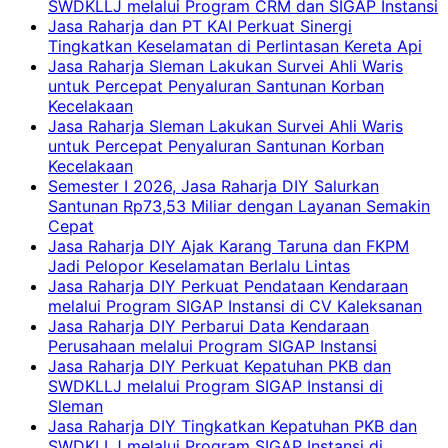
SWDKLLJ melalui Program CRM dan SIGAP Instansi
Jasa Raharja dan PT KAI Perkuat Sinergi
Tingkatkan Keselamatan di Perlintasan Kereta Api
Jasa Raharja Sleman Lakukan Survei Ahli Waris
untuk Percepat Penyaluran Santunan Korban
Kecelakaan
Jasa Raharja Sleman Lakukan Survei Ahli Waris
untuk Percepat Penyaluran Santunan Korban
Kecelakaan
Semester I 2026, Jasa Raharja DIY Salurkan
Santunan Rp73,53 Miliar dengan Layanan Semakin
Cepat
Jasa Raharja DIY Ajak Karang Taruna dan FKPM
Jadi Pelopor Keselamatan Berlalu Lintas
Jasa Raharja DIY Perkuat Pendataan Kendaraan
melalui Program SIGAP Instansi di CV Kaleksanan
Jasa Raharja DIY Perbarui Data Kendaraan
Perusahaan melalui Program SIGAP Instansi
Jasa Raharja DIY Perkuat Kepatuhan PKB dan
SWDKLLJ melalui Program SIGAP Instansi di
Sleman
Jasa Raharja DIY Tingkatkan Kepatuhan PKB dan
SWDKLLJ melalui Program SIGAP Instansi di