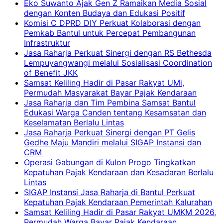
Eko Suwanto Ajak Gen Z Ramaikan Media Sosial
dengan Konten Budaya dan Edukasi Positif
Komisi C DPRD DIY Perkuat Kolaborasi dengan
Pemkab Bantul untuk Percepat Pembangunan
Infrastruktur
Jasa Raharja Perkuat Sinergi dengan RS Bethesda
Lempuyangwangi melalui Sosialisasi Coordination
of Benefit JKK
Samsat Keliling Hadir di Pasar Rakyat UMi,
Permudah Masyarakat Bayar Pajak Kendaraan
Jasa Raharja dan Tim Pembina Samsat Bantul
Edukasi Warga Canden tentang Kesamsatan dan
Keselamatan Berlalu Lintas
Jasa Raharja Perkuat Sinergi dengan PT Gelis
Gedhe Maju Mandiri melalui SIGAP Instansi dan
CRM
Operasi Gabungan di Kulon Progo Tingkatkan
Kepatuhan Pajak Kendaraan dan Kesadaran Berlalu
Lintas
SIGAP Instansi Jasa Raharja di Bantul Perkuat
Kepatuhan Pajak Kendaraan Pemerintah Kalurahan
Samsat Keliling Hadir di Pasar Rakyat UMKM 2026,
Permudah Warga Bayar Pajak Kendaraan