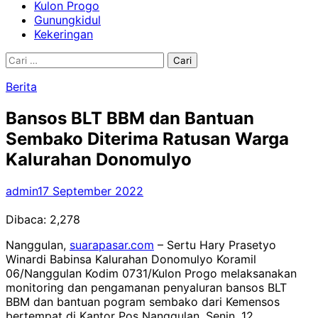
Kulon Progo
Gunungkidul
Kekeringan
Cari
untuk:
Berita
Bansos BLT BBM dan Bantuan
Sembako Diterima Ratusan Warga
Kalurahan Donomulyo
admin
17 September 2022
Dibaca:
2,278
Nanggulan,
suarapasar.com
– Sertu Hary Prasetyo
Winardi Babinsa Kalurahan Donomulyo Koramil
06/Nanggulan Kodim 0731/Kulon Progo melaksanakan
monitoring dan pengamanan penyaluran bansos BLT
BBM dan bantuan pogram sembako dari Kemensos
bertempat di Kantor Pos Nanggulan, Senin, 12