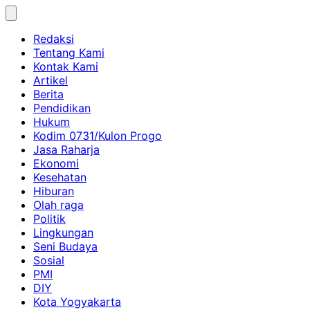
Skip
to
Redaksi
content
Tentang Kami
Kontak Kami
Artikel
Berita
Pendidikan
Hukum
Kodim 0731/Kulon Progo
Jasa Raharja
Ekonomi
Kesehatan
Hiburan
Olah raga
Politik
Lingkungan
Seni Budaya
Sosial
PMI
DIY
Kota Yogyakarta