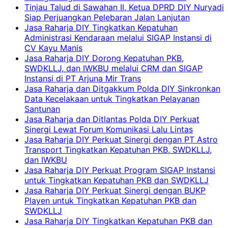
Tinjau Talud di Sawahan II, Ketua DPRD DIY Nuryadi
Siap Perjuangkan Pelebaran Jalan Lanjutan
Jasa Raharja DIY Tingkatkan Kepatuhan
Administrasi Kendaraan melalui SIGAP Instansi di
CV Kayu Manis
Jasa Raharja DIY Dorong Kepatuhan PKB,
SWDKLLJ, dan IWKBU melalui CRM dan SIGAP
Instansi di PT Arjuna Mir Trans
Jasa Raharja dan Ditgakkum Polda DIY Sinkronkan
Data Kecelakaan untuk Tingkatkan Pelayanan
Santunan
Jasa Raharja dan Ditlantas Polda DIY Perkuat
Sinergi Lewat Forum Komunikasi Lalu Lintas
Jasa Raharja DIY Perkuat Sinergi dengan PT Astro
Transport Tingkatkan Kepatuhan PKB, SWDKLLJ,
dan IWKBU
Jasa Raharja DIY Perkuat Program SIGAP Instansi
untuk Tingkatkan Kepatuhan PKB dan SWDKLLJ
Jasa Raharja DIY Perkuat Sinergi dengan BUKP
Playen untuk Tingkatkan Kepatuhan PKB dan
SWDKLLJ
Jasa Raharja DIY Tingkatkan Kepatuhan PKB dan