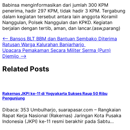
Babinsa menginformasikan dari jumlah 300 KPM
penerima, hadir 297 KPM, tidak hadir 3 KPM. Tergabung
dalam kegiatan tersebut antara lain anggota Koramil
Nanggulan, Polsek Nanggulan dan KPKD. Kegiatan
berjalan dengan tertib, aman, dan lancar.(asw,parang)
Navigasi
⟵
Bansos BLT BBM dan Bantuan Sembako Diterima
Ratusan Warga Kalurahan Banjarharjo
pos
Upacara Pemakaman Secara Militer Serma (Purn)
Djemijo
⟶
Related Posts
Rakernas JKPI ke-11 di Yogyakarta Sukses Raup 50 Ribu
Pengunjung
Dibaca: 353 Umbulharjo, suarapasar.com – Rangkaian
Rapat Kerja Nasional (Rakernas) Jaringan Kota Pusaka
Indonesia (JKPI) ke-11 resmi berakhir pada Sabtu…