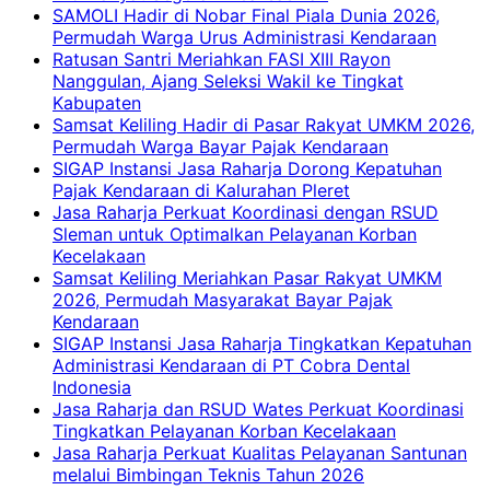
SAMOLI Hadir di Nobar Final Piala Dunia 2026,
Permudah Warga Urus Administrasi Kendaraan
Ratusan Santri Meriahkan FASI XIII Rayon
Nanggulan, Ajang Seleksi Wakil ke Tingkat
Kabupaten
Samsat Keliling Hadir di Pasar Rakyat UMKM 2026,
Permudah Warga Bayar Pajak Kendaraan
SIGAP Instansi Jasa Raharja Dorong Kepatuhan
Pajak Kendaraan di Kalurahan Pleret
Jasa Raharja Perkuat Koordinasi dengan RSUD
Sleman untuk Optimalkan Pelayanan Korban
Kecelakaan
Samsat Keliling Meriahkan Pasar Rakyat UMKM
2026, Permudah Masyarakat Bayar Pajak
Kendaraan
SIGAP Instansi Jasa Raharja Tingkatkan Kepatuhan
Administrasi Kendaraan di PT Cobra Dental
Indonesia
Jasa Raharja dan RSUD Wates Perkuat Koordinasi
Tingkatkan Pelayanan Korban Kecelakaan
Jasa Raharja Perkuat Kualitas Pelayanan Santunan
melalui Bimbingan Teknis Tahun 2026