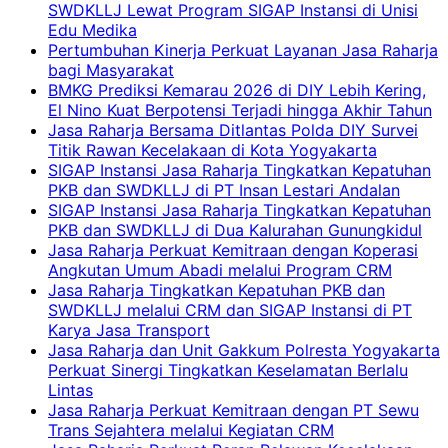
SWDKLLJ Lewat Program SIGAP Instansi di Unisi
Edu Medika
Pertumbuhan Kinerja Perkuat Layanan Jasa Raharja
bagi Masyarakat
BMKG Prediksi Kemarau 2026 di DIY Lebih Kering,
El Nino Kuat Berpotensi Terjadi hingga Akhir Tahun
Jasa Raharja Bersama Ditlantas Polda DIY Survei
Titik Rawan Kecelakaan di Kota Yogyakarta
SIGAP Instansi Jasa Raharja Tingkatkan Kepatuhan
PKB dan SWDKLLJ di PT Insan Lestari Andalan
SIGAP Instansi Jasa Raharja Tingkatkan Kepatuhan
PKB dan SWDKLLJ di Dua Kalurahan Gunungkidul
Jasa Raharja Perkuat Kemitraan dengan Koperasi
Angkutan Umum Abadi melalui Program CRM
Jasa Raharja Tingkatkan Kepatuhan PKB dan
SWDKLLJ melalui CRM dan SIGAP Instansi di PT
Karya Jasa Transport
Jasa Raharja dan Unit Gakkum Polresta Yogyakarta
Perkuat Sinergi Tingkatkan Keselamatan Berlalu
Lintas
Jasa Raharja Perkuat Kemitraan dengan PT Sewu
Trans Sejahtera melalui Kegiatan CRM