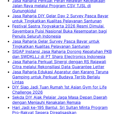
Jasa Raharja Perkuat Peran Relawan Kecelakaan
Jalan Raya melalui Program CSV TJSL di
Gunungkidul
Jasa Raharja DIY Gelar Day 2 Survey Pasca Bayar
untuk Tingkatkan Kualitas Pelayanan Santunan
Festival Sastra Yogyakarta 2026 Resmi Dimulai,
Sayembara Puisi Nasional Buka Kesempatan bagi
Penulis Seluruh Indonesia
Jasa Raharja Gelar Survey Pasca Bayar untuk
Tingkatkan Kualitas Pelayanan Santunan
SIGAP Instansi Jasa Raharja Dorong Kepatuhan PKB
dan SWDKLLJ di PT Sharp Electronics Indonesia
Jasa Raharja Perkuat Sinergi dengan RS Rajawali
Citra melalui Rekonsiliasi Data Guarantee Letter
Jasa Raharja Edukasi Aparatur dan Karang Taruna
Gamping untuk Perkuat Budaya Tertib Berlalu
Lintas
DIY Siap Jadi Tuan Rumah 1st Asian Gym for Life
Challenge 2026
Sekda DIY Ajak Pelajar Jaga Masa Depan Daerah
dengan Menjauhi Kenakalan Remaja
Hari Jadi ke-195 Bantul, Sri Sultan Minta Program
Pro-Rakyat Segera Direalisasikan