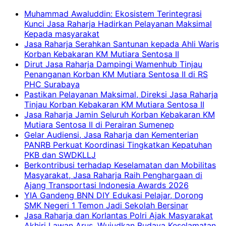
Muhammad Awaluddin: Ekosistem Terintegrasi
Kunci Jasa Raharja Hadirkan Pelayanan Maksimal
Kepada masyarakat
Jasa Raharja Serahkan Santunan kepada Ahli Waris
Korban Kebakaran KM Mutiara Sentosa II
Dirut Jasa Raharja Dampingi Wamenhub Tinjau
Penanganan Korban KM Mutiara Sentosa II di RS
PHC Surabaya
Pastikan Pelayanan Maksimal, Direksi Jasa Raharja
Tinjau Korban Kebakaran KM Mutiara Sentosa II
Jasa Raharja Jamin Seluruh Korban Kebakaran KM
Mutiara Sentosa II di Perairan Sumenep
Gelar Audiensi, Jasa Raharja dan Kementerian
PANRB Perkuat Koordinasi Tingkatkan Kepatuhan
PKB dan SWDKLLJ
Berkontribusi terhadap Keselamatan dan Mobilitas
Masyarakat, Jasa Raharja Raih Penghargaan di
Ajang Transportasi Indonesia Awards 2026
YIA Gandeng BNN DIY Edukasi Pelajar, Dorong
SMK Negeri 1 Temon Jadi Sekolah Bersinar
Jasa Raharja dan Korlantas Polri Ajak Masyarakat
Akhiri Lawan Arus, Wujudkan Budaya Keselamatan