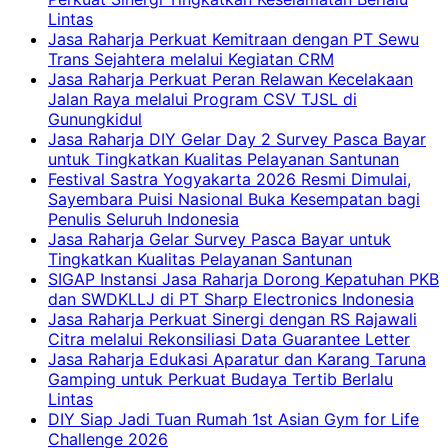
Lintas
Jasa Raharja Perkuat Kemitraan dengan PT Sewu
Trans Sejahtera melalui Kegiatan CRM
Jasa Raharja Perkuat Peran Relawan Kecelakaan
Jalan Raya melalui Program CSV TJSL di
Gunungkidul
Jasa Raharja DIY Gelar Day 2 Survey Pasca Bayar
untuk Tingkatkan Kualitas Pelayanan Santunan
Festival Sastra Yogyakarta 2026 Resmi Dimulai,
Sayembara Puisi Nasional Buka Kesempatan bagi
Penulis Seluruh Indonesia
Jasa Raharja Gelar Survey Pasca Bayar untuk
Tingkatkan Kualitas Pelayanan Santunan
SIGAP Instansi Jasa Raharja Dorong Kepatuhan PKB
dan SWDKLLJ di PT Sharp Electronics Indonesia
Jasa Raharja Perkuat Sinergi dengan RS Rajawali
Citra melalui Rekonsiliasi Data Guarantee Letter
Jasa Raharja Edukasi Aparatur dan Karang Taruna
Gamping untuk Perkuat Budaya Tertib Berlalu
Lintas
DIY Siap Jadi Tuan Rumah 1st Asian Gym for Life
Challenge 2026