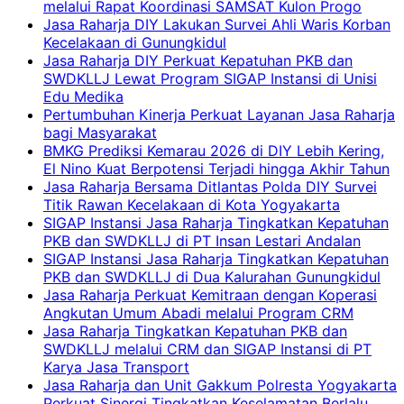
melalui Rapat Koordinasi SAMSAT Kulon Progo
Jasa Raharja DIY Lakukan Survei Ahli Waris Korban
Kecelakaan di Gunungkidul
Jasa Raharja DIY Perkuat Kepatuhan PKB dan
SWDKLLJ Lewat Program SIGAP Instansi di Unisi
Edu Medika
Pertumbuhan Kinerja Perkuat Layanan Jasa Raharja
bagi Masyarakat
BMKG Prediksi Kemarau 2026 di DIY Lebih Kering,
El Nino Kuat Berpotensi Terjadi hingga Akhir Tahun
Jasa Raharja Bersama Ditlantas Polda DIY Survei
Titik Rawan Kecelakaan di Kota Yogyakarta
SIGAP Instansi Jasa Raharja Tingkatkan Kepatuhan
PKB dan SWDKLLJ di PT Insan Lestari Andalan
SIGAP Instansi Jasa Raharja Tingkatkan Kepatuhan
PKB dan SWDKLLJ di Dua Kalurahan Gunungkidul
Jasa Raharja Perkuat Kemitraan dengan Koperasi
Angkutan Umum Abadi melalui Program CRM
Jasa Raharja Tingkatkan Kepatuhan PKB dan
SWDKLLJ melalui CRM dan SIGAP Instansi di PT
Karya Jasa Transport
Jasa Raharja dan Unit Gakkum Polresta Yogyakarta
Perkuat Sinergi Tingkatkan Keselamatan Berlalu