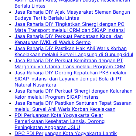
Berlalu Lintas
Jasa Raharja DIY Ajak Masyarakat Sleman Bangun
Budaya Tertib Berlalu Lintas
Jasa Raharja DIY Tingkatkan Sinergi dengan PO
Mata Transport melalui CRM dan SIGAP Instansi
Jasa Raharja DIY Perkuat Pendataan Kapal dan
Kepatuhan IWKL di Waduk Sermo
Jasa Raharja DIY Pastikan Hak Ahli Waris Korban
Kecelakaan melalui Survei Langsung di Gunungkidul
Jasa Raharja DIY Perkuat Kemitraan dengan PT
Margomulyo Utama Trans melalui Program CRM
Jasa Raharja DIY Dorong Kepatuhan PKB melalui
SIGAP Instansi dan Layanan Jemput Bola di PT
Natural Nusantara
Jasa Raharja DIY Perkuat Sinergi dengan Kalurahan
Kelor melalui Program SIGAP Instansi
Jasa Raharja DIY Pastikan Santunan Tepat Sasaran
melalui Survei Ahli Waris Korban Kecelakaan
PDI Perjuangan Kota Yogyakarta Gelar
Pemeriksaan Kesehatan Lansia, Dorong
Peningkatan Anggaran JSLU
DPC PDI Perjuangan Kota Yogyakarta Lantik