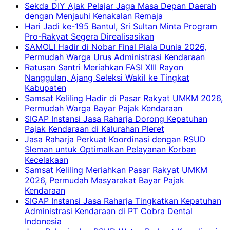
Sekda DIY Ajak Pelajar Jaga Masa Depan Daerah
dengan Menjauhi Kenakalan Remaja
Hari Jadi ke-195 Bantul, Sri Sultan Minta Program
Pro-Rakyat Segera Direalisasikan
SAMOLI Hadir di Nobar Final Piala Dunia 2026,
Permudah Warga Urus Administrasi Kendaraan
Ratusan Santri Meriahkan FASI XIII Rayon
Nanggulan, Ajang Seleksi Wakil ke Tingkat
Kabupaten
Samsat Keliling Hadir di Pasar Rakyat UMKM 2026,
Permudah Warga Bayar Pajak Kendaraan
SIGAP Instansi Jasa Raharja Dorong Kepatuhan
Pajak Kendaraan di Kalurahan Pleret
Jasa Raharja Perkuat Koordinasi dengan RSUD
Sleman untuk Optimalkan Pelayanan Korban
Kecelakaan
Samsat Keliling Meriahkan Pasar Rakyat UMKM
2026, Permudah Masyarakat Bayar Pajak
Kendaraan
SIGAP Instansi Jasa Raharja Tingkatkan Kepatuhan
Administrasi Kendaraan di PT Cobra Dental
Indonesia