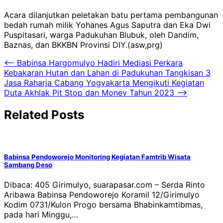
Acara dilanjutkan peletakan batu pertama pembangunan
bedah rumah milik Yohanes Agus Saputra dan Eka Dwi
Puspitasari, warga Padukuhan Blubuk, oleh Dandim,
Baznas, dan BKKBN Provinsi DIY.(asw,prg)
Navigasi
⟵
Babinsa Hargomulyo Hadiri Mediasi Perkara
Kebakaran Hutan dan Lahan di Padukuhan Tangkisan 3
pos
Jasa Raharja Cabang Yogyakarta Mengikuti Kegiatan
Duta Akhlak Pit Stop dan Monev Tahun 2023
⟶
Related Posts
Babinsa Pendoworejo Monitoring Kegiatan Famtrib Wisata
Sambang Deso
Dibaca: 405 Girimulyo, suarapasar.com – Serda Rinto
Aribawa Babinsa Pendoworejo Koramil 12/Girimulyo
Kodim 0731/Kulon Progo bersama Bhabinkamtibmas,
pada hari Minggu,…