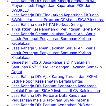
Jasa Raharja DIY Perkuat Sinergi dengan BUKP
Playen untuk Tingkatkan Kepatuhan PKB dan
SWDKLLJ
Jasa Raharja DIY Tingkatkan Kepatuhan PKB dan
SWDKLLJ melalui Program CRM dan SIGAP Instansi
Jasa Raharja dan PT KAI Perkuat Sinergi
Tingkatkan Keselamatan di Perlintasan Kereta Api
Jasa Raharja Sleman Lakukan Survei Ahli Waris
untuk Percepat Penyaluran Santunan Korban
Kecelakaan
Jasa Raharja Sleman Lakukan Survei Ahli Waris
untuk Percepat Penyaluran Santunan Korban
Kecelakaan
Semester I 2026, Jasa Raharja DIY Salurkan
Santunan Rp73,53 Miliar dengan Layanan Semakin
Cepat
Jasa Raharja DIY Ajak Karang Taruna dan FKPM
Jadi Pelopor Keselamatan Berlalu Lintas
Jasa Raharja DIY Perkuat Pendataan Kendaraan
melalui Program SIGAP Instansi di CV Kaleksanan
Jasa Raharja DIY Perbarui Data Kendaraan
Perusahaan melalui Program SIGAP Instansi
Jasa Raharja DIY Perkuat Kepatuhan PKB dan