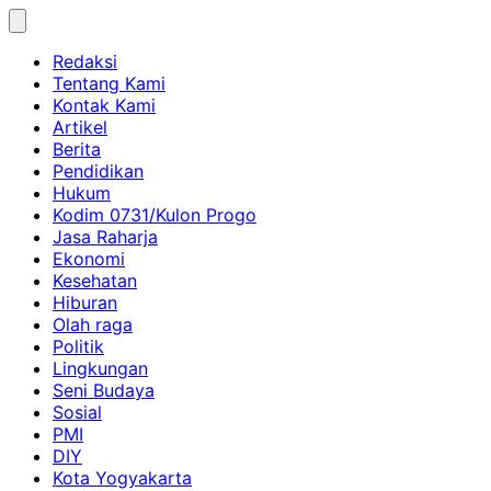
Skip
to
Redaksi
content
Tentang Kami
Kontak Kami
Artikel
Berita
Pendidikan
Hukum
Kodim 0731/Kulon Progo
Jasa Raharja
Ekonomi
Kesehatan
Hiburan
Olah raga
Politik
Lingkungan
Seni Budaya
Sosial
PMI
DIY
Kota Yogyakarta