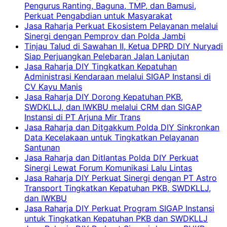
Pengurus Ranting, Baguna, TMP, dan Bamusi,
Perkuat Pengabdian untuk Masyarakat
Jasa Raharja Perkuat Ekosistem Pelayanan melalui
Sinergi dengan Pemprov dan Polda Jambi
Tinjau Talud di Sawahan II, Ketua DPRD DIY Nuryadi
Siap Perjuangkan Pelebaran Jalan Lanjutan
Jasa Raharja DIY Tingkatkan Kepatuhan
Administrasi Kendaraan melalui SIGAP Instansi di
CV Kayu Manis
Jasa Raharja DIY Dorong Kepatuhan PKB,
SWDKLLJ, dan IWKBU melalui CRM dan SIGAP
Instansi di PT Arjuna Mir Trans
Jasa Raharja dan Ditgakkum Polda DIY Sinkronkan
Data Kecelakaan untuk Tingkatkan Pelayanan
Santunan
Jasa Raharja dan Ditlantas Polda DIY Perkuat
Sinergi Lewat Forum Komunikasi Lalu Lintas
Jasa Raharja DIY Perkuat Sinergi dengan PT Astro
Transport Tingkatkan Kepatuhan PKB, SWDKLLJ,
dan IWKBU
Jasa Raharja DIY Perkuat Program SIGAP Instansi
untuk Tingkatkan Kepatuhan PKB dan SWDKLLJ