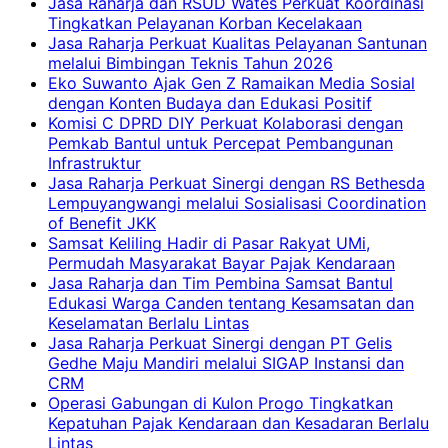
Jasa Raharja dan RSUD Wates Perkuat Koordinasi
Tingkatkan Pelayanan Korban Kecelakaan
Jasa Raharja Perkuat Kualitas Pelayanan Santunan
melalui Bimbingan Teknis Tahun 2026
Eko Suwanto Ajak Gen Z Ramaikan Media Sosial
dengan Konten Budaya dan Edukasi Positif
Komisi C DPRD DIY Perkuat Kolaborasi dengan
Pemkab Bantul untuk Percepat Pembangunan
Infrastruktur
Jasa Raharja Perkuat Sinergi dengan RS Bethesda
Lempuyangwangi melalui Sosialisasi Coordination
of Benefit JKK
Samsat Keliling Hadir di Pasar Rakyat UMi,
Permudah Masyarakat Bayar Pajak Kendaraan
Jasa Raharja dan Tim Pembina Samsat Bantul
Edukasi Warga Canden tentang Kesamsatan dan
Keselamatan Berlalu Lintas
Jasa Raharja Perkuat Sinergi dengan PT Gelis
Gedhe Maju Mandiri melalui SIGAP Instansi dan
CRM
Operasi Gabungan di Kulon Progo Tingkatkan
Kepatuhan Pajak Kendaraan dan Kesadaran Berlalu
Lintas