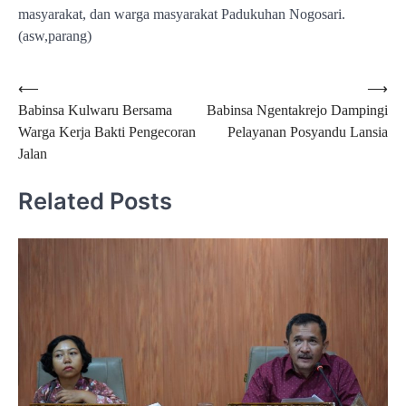
masyarakat, dan warga masyarakat Padukuhan Nogosari.
(asw,parang)
Navigasi
⟵
⟶
Babinsa Kulwaru Bersama
Babinsa Ngentakrejo Dampingi
pos
Warga Kerja Bakti Pengecoran
Pelayanan Posyandu Lansia
Jalan
Related Posts