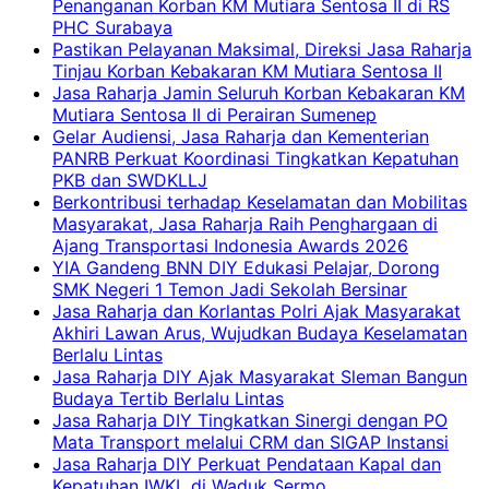
Penanganan Korban KM Mutiara Sentosa II di RS
PHC Surabaya
Pastikan Pelayanan Maksimal, Direksi Jasa Raharja
Tinjau Korban Kebakaran KM Mutiara Sentosa II
Jasa Raharja Jamin Seluruh Korban Kebakaran KM
Mutiara Sentosa II di Perairan Sumenep
Gelar Audiensi, Jasa Raharja dan Kementerian
PANRB Perkuat Koordinasi Tingkatkan Kepatuhan
PKB dan SWDKLLJ
Berkontribusi terhadap Keselamatan dan Mobilitas
Masyarakat, Jasa Raharja Raih Penghargaan di
Ajang Transportasi Indonesia Awards 2026
YIA Gandeng BNN DIY Edukasi Pelajar, Dorong
SMK Negeri 1 Temon Jadi Sekolah Bersinar
Jasa Raharja dan Korlantas Polri Ajak Masyarakat
Akhiri Lawan Arus, Wujudkan Budaya Keselamatan
Berlalu Lintas
Jasa Raharja DIY Ajak Masyarakat Sleman Bangun
Budaya Tertib Berlalu Lintas
Jasa Raharja DIY Tingkatkan Sinergi dengan PO
Mata Transport melalui CRM dan SIGAP Instansi
Jasa Raharja DIY Perkuat Pendataan Kapal dan
Kepatuhan IWKL di Waduk Sermo