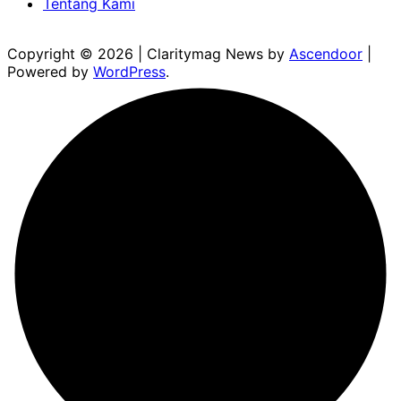
Tentang Kami
Copyright © 2026
| Claritymag News by
Ascendoor
|
Powered by
WordPress
.