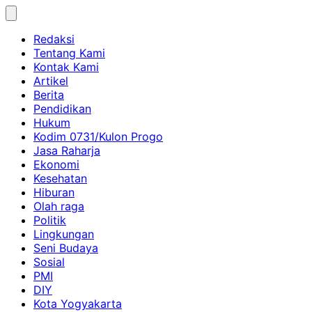
Skip
to
Redaksi
content
Tentang Kami
Kontak Kami
Artikel
Berita
Pendidikan
Hukum
Kodim 0731/Kulon Progo
Jasa Raharja
Ekonomi
Kesehatan
Hiburan
Olah raga
Politik
Lingkungan
Seni Budaya
Sosial
PMI
DIY
Kota Yogyakarta