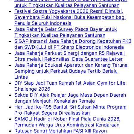
untuk Tingkatkan Kualitas Pelayanan Santunan
Festival Sastra Yogyakarta 2026 Resmi Dimulai,
Sayembara Puisi Nasional Buka Kesempatan bagi
Penulis Seluruh Indonesia
Jasa Raharja Gelar Survey Pasca Bayar untuk
Tingkatkan Kualitas Pelayanan Santunan
SIGAP Instansi Jasa Raharja Dorong Kepatuhan PKB
dan SWDKLLJ di PT Sharp Electronics Indonesia
Jasa Raharja Perkuat Sinergi dengan RS Rajawali
Citra melalui Rekonsiliasi Data Guarantee Letter
Jasa Raharja Edukasi Aparatur dan Karang Taruna
Gamping untuk Perkuat Budaya Tertib Berlalu
Lintas
DIY Siap Jadi Tuan Rumah 1st Asian Gym for Life
Challenge 2026
Sekda DIY Ajak Pelajar Jaga Masa Depan Daerah
dengan Menjauhi Kenakalan Remaja
Hari Jadi ke-195 Bantul, Sri Sultan Minta Program
Pro-Rakyat Segera Direalisasikan
SAMOLI Hadir di Nobar Final Piala Dunia 2026,
Permudah Warga Urus Administrasi Kendaraan
Ratusan Santri Meriahkan FASI XIII Rayon