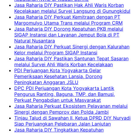
Jasa Raharja DIY Pastikan Hak Ahli Waris Korban
Kecelakaan melalui Survei Langsung di Gunungkidul
Jasa Raharja DIY Perkuat Kemitraan dengan PT
Margomulyo Utama Trans melalui Program CRM
Jasa Raharja DIY Dorong Kepatuhan PKB melalui
SIGAP Instansi dan Layanan Jemput Bola di PT
Natural Nusantara
Jasa Raharja DIY Perkuat Sinergi dengan Kalurahan
Kelor melalui Program SIGAP Instansi
Jasa Raharja DIY Pastikan Santunan Tepat Sasaran
melalui Survei Ahli Waris Korban Kecelakaan
PDI Perjuangan Kota Yogyakarta Gelar
Pemeriksaan Kesehatan Lansia, Dorong
Peningkatan Anggaran JSLU
DPC PDI Perjuangan Kota Yogyakarta Lantik
Pengurus Ranting, Baguna, TMP, dan Bamusi,
Perkuat Pengabdian untuk Masyarakat
Jasa Raharja Perkuat Ekosistem Pelayanan melalui
Sinergi dengan Pemprov dan Polda Jambi
Tinjau Talud di Sawahan II, Ketua DPRD DIY Nuryadi
Siap Perjuangkan Pelebaran Jalan Lanjutan
Jasa Raharja DIY Tingkatkan Kepatuhan