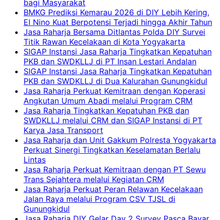
bagi Masyarakat
BMKG Prediksi Kemarau 2026 di DIY Lebih Kering,
El Nino Kuat Berpotensi Terjadi hingga Akhir Tahun
Jasa Raharja Bersama Ditlantas Polda DIY Survei
Titik Rawan Kecelakaan di Kota Yogyakarta
SIGAP Instansi Jasa Raharja Tingkatkan Kepatuhan
PKB dan SWDKLLJ di PT Insan Lestari Andalan
SIGAP Instansi Jasa Raharja Tingkatkan Kepatuhan
PKB dan SWDKLLJ di Dua Kalurahan Gunungkidul
Jasa Raharja Perkuat Kemitraan dengan Koperasi
Angkutan Umum Abadi melalui Program CRM
Jasa Raharja Tingkatkan Kepatuhan PKB dan
SWDKLLJ melalui CRM dan SIGAP Instansi di PT
Karya Jasa Transport
Jasa Raharja dan Unit Gakkum Polresta Yogyakarta
Perkuat Sinergi Tingkatkan Keselamatan Berlalu
Lintas
Jasa Raharja Perkuat Kemitraan dengan PT Sewu
Trans Sejahtera melalui Kegiatan CRM
Jasa Raharja Perkuat Peran Relawan Kecelakaan
Jalan Raya melalui Program CSV TJSL di
Gunungkidul
Jasa Raharja DIY Gelar Day 2 Survey Pasca Bayar