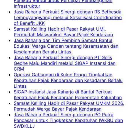
Pemkab Bantul untuk Percepat Pembangunan
Infrastruktur
Jasa Raharja Perkuat Sinergi dengan RS Bethesda
Lempuyangwangi melalui Sosialisasi Coordination
of Benefit JKK
Samsat Keliling Hadir di Pasar Rakyat UMi,
Permudah Masyarakat Bayar Pajak Kendaraan
Jasa Raharja dan Tim Pembina Samsat Bantul
Edukasi Warga Canden tentang Kesamsatan dan
Keselamatan Berlalu Lintas
Jasa Raharja Perkuat Sinergi dengan PT Gelis
Gedhe Maju Mandiri melalui SIGAP Instansi dan
CRM
Operasi Gabungan di Kulon Progo Tingkatkan
Kepatuhan Pajak Kendaraan dan Kesadaran Berlalu
Lintas
SIGAP Instansi Jasa Raharja di Bantul Perkuat
Kepatuhan Pajak Kendaraan Pemerintah Kalurahan
Samsat Keliling Hadir di Pasar Rakyat UMKM 2026,
Permudah Warga Bayar Pajak Kendaraan
Jasa Raharja Perkuat Sinergi dengan PO Putra
Pancasari untuk Tingkatkan Kepatuhan IWKBU dan
SWDKLLJ