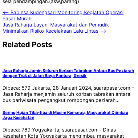
sela pendampingan.(asw,parang)
Navigasi
⟵
Babinsa Kudengsari Monitoring Kegiatan Operasi
Pasar Murah
pos
Jasa Raharja Layani Masyarakat dan Pemudik
Minimalkan Risiko Kecelakaan Lalu Lintas
⟶
Related Posts
Jasa Raharja Jamin Seluruh Korban Tabrakan Antara Bus Peziarah
dengan Truk di Jalan Raya Pantura, Gresik
Dibaca: 579 Jakarta, 28 Januari 2024, suarapasar.com –
Jasa Raharja menjamin seluruh korban tabrakan antara
bus pariwisata pengangkut rombongan peziarah…
Sering Hujan Tiba-tiba di Musim Kemarau, Masyarakat Diimbau
Jaga Kesehatan
Dibaca: 769 Yogyakarta, suarapasar.com : Dinas
Kesehatan Kota Yogyakarta mengimbau masyarakat