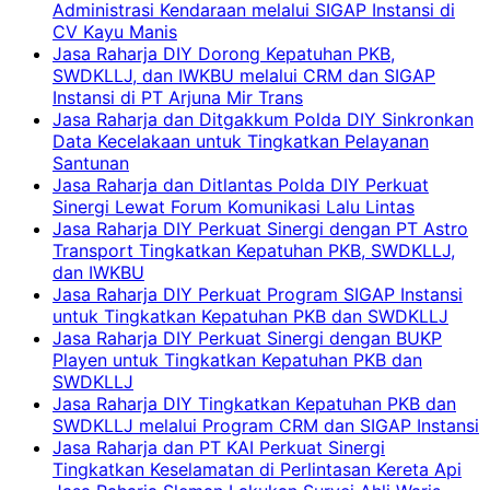
Administrasi Kendaraan melalui SIGAP Instansi di
CV Kayu Manis
Jasa Raharja DIY Dorong Kepatuhan PKB,
SWDKLLJ, dan IWKBU melalui CRM dan SIGAP
Instansi di PT Arjuna Mir Trans
Jasa Raharja dan Ditgakkum Polda DIY Sinkronkan
Data Kecelakaan untuk Tingkatkan Pelayanan
Santunan
Jasa Raharja dan Ditlantas Polda DIY Perkuat
Sinergi Lewat Forum Komunikasi Lalu Lintas
Jasa Raharja DIY Perkuat Sinergi dengan PT Astro
Transport Tingkatkan Kepatuhan PKB, SWDKLLJ,
dan IWKBU
Jasa Raharja DIY Perkuat Program SIGAP Instansi
untuk Tingkatkan Kepatuhan PKB dan SWDKLLJ
Jasa Raharja DIY Perkuat Sinergi dengan BUKP
Playen untuk Tingkatkan Kepatuhan PKB dan
SWDKLLJ
Jasa Raharja DIY Tingkatkan Kepatuhan PKB dan
SWDKLLJ melalui Program CRM dan SIGAP Instansi
Jasa Raharja dan PT KAI Perkuat Sinergi
Tingkatkan Keselamatan di Perlintasan Kereta Api