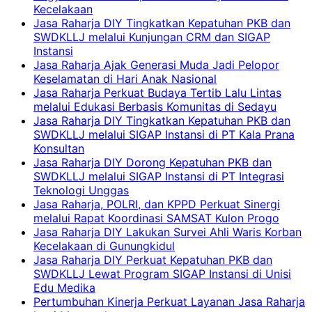
Kecelakaan
Jasa Raharja DIY Tingkatkan Kepatuhan PKB dan
SWDKLLJ melalui Kunjungan CRM dan SIGAP
Instansi
Jasa Raharja Ajak Generasi Muda Jadi Pelopor
Keselamatan di Hari Anak Nasional
Jasa Raharja Perkuat Budaya Tertib Lalu Lintas
melalui Edukasi Berbasis Komunitas di Sedayu
Jasa Raharja DIY Tingkatkan Kepatuhan PKB dan
SWDKLLJ melalui SIGAP Instansi di PT Kala Prana
Konsultan
Jasa Raharja DIY Dorong Kepatuhan PKB dan
SWDKLLJ melalui SIGAP Instansi di PT Integrasi
Teknologi Unggas
Jasa Raharja, POLRI, dan KPPD Perkuat Sinergi
melalui Rapat Koordinasi SAMSAT Kulon Progo
Jasa Raharja DIY Lakukan Survei Ahli Waris Korban
Kecelakaan di Gunungkidul
Jasa Raharja DIY Perkuat Kepatuhan PKB dan
SWDKLLJ Lewat Program SIGAP Instansi di Unisi
Edu Medika
Pertumbuhan Kinerja Perkuat Layanan Jasa Raharja