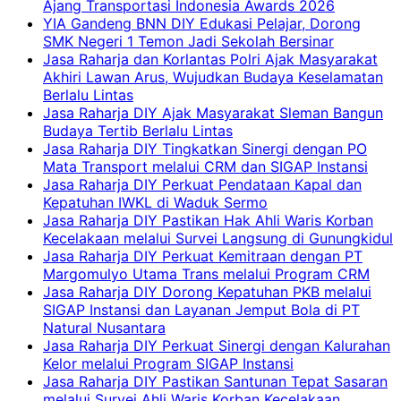
Ajang Transportasi Indonesia Awards 2026
YIA Gandeng BNN DIY Edukasi Pelajar, Dorong
SMK Negeri 1 Temon Jadi Sekolah Bersinar
Jasa Raharja dan Korlantas Polri Ajak Masyarakat
Akhiri Lawan Arus, Wujudkan Budaya Keselamatan
Berlalu Lintas
Jasa Raharja DIY Ajak Masyarakat Sleman Bangun
Budaya Tertib Berlalu Lintas
Jasa Raharja DIY Tingkatkan Sinergi dengan PO
Mata Transport melalui CRM dan SIGAP Instansi
Jasa Raharja DIY Perkuat Pendataan Kapal dan
Kepatuhan IWKL di Waduk Sermo
Jasa Raharja DIY Pastikan Hak Ahli Waris Korban
Kecelakaan melalui Survei Langsung di Gunungkidul
Jasa Raharja DIY Perkuat Kemitraan dengan PT
Margomulyo Utama Trans melalui Program CRM
Jasa Raharja DIY Dorong Kepatuhan PKB melalui
SIGAP Instansi dan Layanan Jemput Bola di PT
Natural Nusantara
Jasa Raharja DIY Perkuat Sinergi dengan Kalurahan
Kelor melalui Program SIGAP Instansi
Jasa Raharja DIY Pastikan Santunan Tepat Sasaran
melalui Survei Ahli Waris Korban Kecelakaan