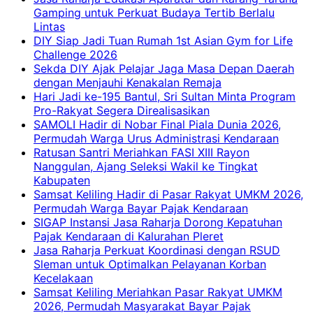
Gamping untuk Perkuat Budaya Tertib Berlalu
Lintas
DIY Siap Jadi Tuan Rumah 1st Asian Gym for Life
Challenge 2026
Sekda DIY Ajak Pelajar Jaga Masa Depan Daerah
dengan Menjauhi Kenakalan Remaja
Hari Jadi ke-195 Bantul, Sri Sultan Minta Program
Pro-Rakyat Segera Direalisasikan
SAMOLI Hadir di Nobar Final Piala Dunia 2026,
Permudah Warga Urus Administrasi Kendaraan
Ratusan Santri Meriahkan FASI XIII Rayon
Nanggulan, Ajang Seleksi Wakil ke Tingkat
Kabupaten
Samsat Keliling Hadir di Pasar Rakyat UMKM 2026,
Permudah Warga Bayar Pajak Kendaraan
SIGAP Instansi Jasa Raharja Dorong Kepatuhan
Pajak Kendaraan di Kalurahan Pleret
Jasa Raharja Perkuat Koordinasi dengan RSUD
Sleman untuk Optimalkan Pelayanan Korban
Kecelakaan
Samsat Keliling Meriahkan Pasar Rakyat UMKM
2026, Permudah Masyarakat Bayar Pajak