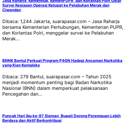
Jasa Raharja, Kemenhub, KemenPUPR, dan Korlantas Polri Gelar
Survei Kesiapan Operasi Ketupat ke Pelabuhan Merak dan
Ciwandan
Dibaca: 1,244 Jakarta, suarapasar.com – Jasa Raharja
bersama Kementerian Perhubungan, Kementerian PUPR,
dan Korlantas Polri, menggelar survei ke Pelabuhan
Merak…
BNNK Bantul Perkuat Program P4GN Hadapi Ancaman Narkotika
yang Kian Kompleks
Dibaca: 279 Bantul, suarapasar.com – Tahun 2025
menjadi momentum penting bagi Badan Narkotika
Nasional (BNN) dalam memperkuat pelaksanaan
Pencegahan dan…
Puncak Hari Ibu ke-97 Sleman, Bupati Dorong Perempuan Lebih
Berdaya dan Aktif Berkontribusi