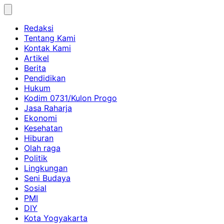
Skip
to
Redaksi
content
Tentang Kami
Kontak Kami
Artikel
Berita
Pendidikan
Hukum
Kodim 0731/Kulon Progo
Jasa Raharja
Ekonomi
Kesehatan
Hiburan
Olah raga
Politik
Lingkungan
Seni Budaya
Sosial
PMI
DIY
Kota Yogyakarta