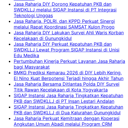
Jasa Raharja DIY Dorong Kepatuhan PKB dan
SWDKLLJ melalui SIGAP Instansi di PT Integrasi
Teknologi Unggas
Jasa Raharja, POLRI, dan KPPD Perkuat Sinergi
melalui Rapat Koordinasi SAMSAT Kulon Progo
Jasa Raharja DIY Lakukan Survei Ahli Waris Korban
Kecelakaan di Gunungkidul
Jasa Raharja DIY Perkuat Kepatuhan PKB dan
SWDKLLJ Lewat Program SIGAP Instansi di Unisi
Edu Medika
Pertumbuhan Kinerja Perkuat Layanan Jasa Raharja
bagi Masyarakat
BMKG Prediksi Kemarau 2026 di DIY Lebih Kering,
El Nino Kuat Berpotensi Terjadi hingga Akhir Tahun
Jasa Raharja Bersama Ditlantas Polda DIY Survei
Titik Rawan Kecelakaan di Kota Yogyakarta
SIGAP Instansi Jasa Raharja Tingkatkan Kepatuhan
PKB dan SWDKLLJ di PT Insan Lestari Andalan
SIGAP Instansi Jasa Raharja Tingkatkan Kepatuhan
PKB dan SWDKLLJ di Dua Kalurahan Gunungkidul
Jasa Raharja Perkuat Kemitraan dengan Koperasi
Angkutan Umum Abadi melalui Program CRM