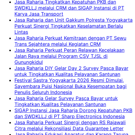
Jasa Raharja Tingkatkan Kepatuhan PKB dan
SWDKLLJ melalui CRM dan SIGAP Instansi di PT
Karya Jasa Transport
Jasa Raharja dan Unit Gakkum Polresta Yogyakarta
Perkuat Sinergi Tingkatkan Keselamatan Berlalu
Lintas
Jasa Raharja Perkuat Kemitraan dengan PT Sewu
Trans Sejahtera melalui Kegiatan CRM
Jasa Raharja Perkuat Peran Relawan Kecelakaan
Jalan Raya melalui Program CSV TJSL di
Gunungkidul
Jasa Raharja DIY Gelar Day 2 Survey Pasca Bayar
untuk Tingkatkan Kualitas Pelayanan Santunan
Festival Sastra Yogyakarta 2026 Resmi Dimulai,
Sayembara Puisi Nasional Buka Kesempatan bagi
Penulis Seluruh Indonesia
Jasa Raharja Gelar Survey Pasca Bayar untuk
Tingkatkan Kualitas Pelayanan Santunan
SIGAP Instansi Jasa Raharja Dorong Kepatuhan PKB
dan SWDKLLJ di PT Sharp Electronics Indonesia
Jasa Raharja Perkuat Sinergi dengan RS Rajawali
Citra melalui Rekonsiliasi Data Guarantee Letter
Jasa Raharja Edukasi Aparatur dan Karang Taruna