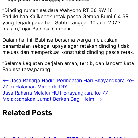
“Dinding rumah saudara Wahyono RT 36 RW 16
Padukuhan Kalikepek retak pasca Gempa Bumi 6.4 SR
yang terjadi pada hari Sabtu tanggal 30 Juni 2023
malam,” ujar Babinsa Giripeni.
Dalam hal ini, Babinsa bersama warga melakukan
penambalan sebagai upaya agar retakan dinding tidak
meluas dan memperkuat konstruksi dinding pasca retak.
“Selama kegiatan berjalan aman, tertib, dan lancar,” kata
Babinsa.(asw,parang)
Navigasi
⟵
Jasa Raharja Hadiri Peringatan Hari Bhayangkara ke-
77 di Halaman Mapolda DIY
pos
Jasa Raharja Melalui HUT Bhayangkara ke 77
Melaksanakan Jumat Berkah Bagi Helm
⟶
Related Posts