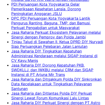
PDI Perjuangan Kota Yogyakarta Gelar
Pemeriksaan Kesehatan Lansia, Dorong
Peningkatan Anggaran JSLU
DPC PDI Perjuangan Kota Yogyakarta Lantik
Pengurus Ranting, Baguna, TMP, dan Bamusi,
Perkuat Pengabdian untuk Masyarakat
Jasa Raharja Perkuat Ekosistem Pelayanan melalui
Sinergi dengan Pemprov dan Polda Jambi
Tinjau Talud di Sawahan II, Ketua DPRD DIY Nuryadi
Siap Perjuangkan Pelebaran Jalan Lanjutan
Jasa Raharja DIY Tingkatkan Kepatuhan
Administrasi Kendaraan melalui SIGAP Instansi di
CV Kayu Manis
Jasa Raharja DIY Dorong Kepatuhan PKB,
SWDKLLJ, dan IWKBU melalui CRM dan SIGAP
Instansi di PT Arjuna Mir Trans
Jasa Raharja dan Ditgakkum Polda DIY Sinkronkan
Data Kecelakaan untuk Tingkatkan Pelayanan
Santunan
Jasa Raharja dan Ditlantas Polda DIY Perkuat
Sinergi Lewat Forum Komunikasi Lalu Lintas
Jasa Raharja DIY Perkuat Sinergi dengan PT Astro