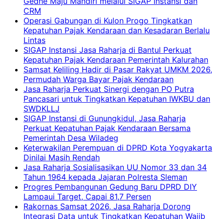
Gedhe Maju Mandiri melalui SIGAP Instansi dan
CRM
Operasi Gabungan di Kulon Progo Tingkatkan
Kepatuhan Pajak Kendaraan dan Kesadaran Berlalu
Lintas
SIGAP Instansi Jasa Raharja di Bantul Perkuat
Kepatuhan Pajak Kendaraan Pemerintah Kalurahan
Samsat Keliling Hadir di Pasar Rakyat UMKM 2026,
Permudah Warga Bayar Pajak Kendaraan
Jasa Raharja Perkuat Sinergi dengan PO Putra
Pancasari untuk Tingkatkan Kepatuhan IWKBU dan
SWDKLLJ
SIGAP Instansi di Gunungkidul, Jasa Raharja
Perkuat Kepatuhan Pajak Kendaraan Bersama
Pemerintah Desa Wiladeg
Keterwakilan Perempuan di DPRD Kota Yogyakarta
Dinilai Masih Rendah
Jasa Raharja Sosialisasikan UU Nomor 33 dan 34
Tahun 1964 kepada Jajaran Polresta Sleman
Progres Pembangunan Gedung Baru DPRD DIY
Lampaui Target, Capai 81,7 Persen
Rakornas Samsat 2026, Jasa Raharja Dorong
Integrasi Data untuk Tingkatkan Kepatuhan Wajib