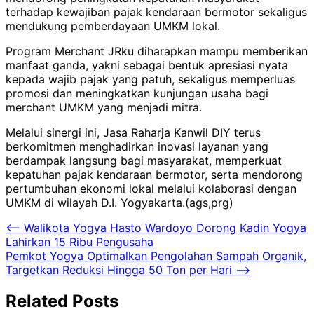
terhadap kewajiban pajak kendaraan bermotor sekaligus
mendukung pemberdayaan UMKM lokal.
Program Merchant JRku diharapkan mampu memberikan
manfaat ganda, yakni sebagai bentuk apresiasi nyata
kepada wajib pajak yang patuh, sekaligus memperluas
promosi dan meningkatkan kunjungan usaha bagi
merchant UMKM yang menjadi mitra.
Melalui sinergi ini, Jasa Raharja Kanwil DIY terus
berkomitmen menghadirkan inovasi layanan yang
berdampak langsung bagi masyarakat, memperkuat
kepatuhan pajak kendaraan bermotor, serta mendorong
pertumbuhan ekonomi lokal melalui kolaborasi dengan
UMKM di wilayah D.I. Yogyakarta.(ags,prg)
Navigasi
⟵
Walikota Yogya Hasto Wardoyo Dorong Kadin Yogya
Lahirkan 15 Ribu Pengusaha
pos
Pemkot Yogya Optimalkan Pengolahan Sampah Organik,
Targetkan Reduksi Hingga 50 Ton per Hari
⟶
Related Posts