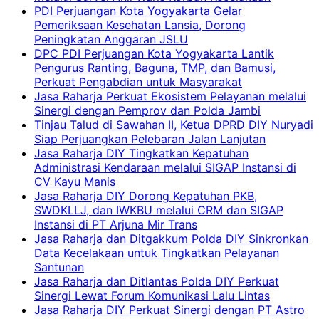
PDI Perjuangan Kota Yogyakarta Gelar
Pemeriksaan Kesehatan Lansia, Dorong
Peningkatan Anggaran JSLU
DPC PDI Perjuangan Kota Yogyakarta Lantik
Pengurus Ranting, Baguna, TMP, dan Bamusi,
Perkuat Pengabdian untuk Masyarakat
Jasa Raharja Perkuat Ekosistem Pelayanan melalui
Sinergi dengan Pemprov dan Polda Jambi
Tinjau Talud di Sawahan II, Ketua DPRD DIY Nuryadi
Siap Perjuangkan Pelebaran Jalan Lanjutan
Jasa Raharja DIY Tingkatkan Kepatuhan
Administrasi Kendaraan melalui SIGAP Instansi di
CV Kayu Manis
Jasa Raharja DIY Dorong Kepatuhan PKB,
SWDKLLJ, dan IWKBU melalui CRM dan SIGAP
Instansi di PT Arjuna Mir Trans
Jasa Raharja dan Ditgakkum Polda DIY Sinkronkan
Data Kecelakaan untuk Tingkatkan Pelayanan
Santunan
Jasa Raharja dan Ditlantas Polda DIY Perkuat
Sinergi Lewat Forum Komunikasi Lalu Lintas
Jasa Raharja DIY Perkuat Sinergi dengan PT Astro