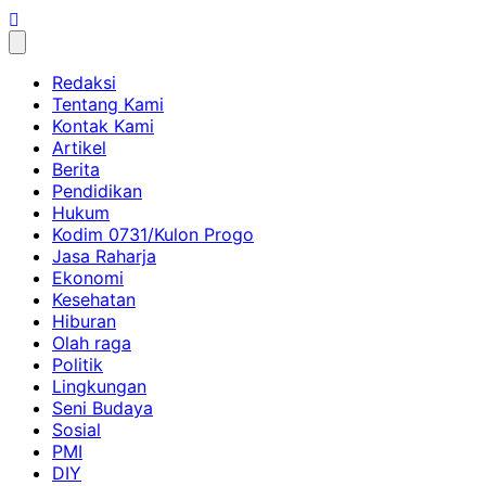
Skip
to
content
Redaksi
Tentang Kami
Kontak Kami
Artikel
Berita
Pendidikan
Hukum
Kodim 0731/Kulon Progo
Jasa Raharja
Ekonomi
Kesehatan
Hiburan
Olah raga
Politik
Lingkungan
Seni Budaya
Sosial
PMI
DIY