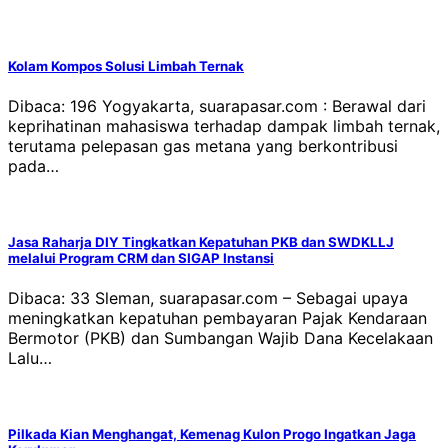
Kolam Kompos Solusi Limbah Ternak
Dibaca: 196 Yogyakarta, suarapasar.com : Berawal dari
keprihatinan mahasiswa terhadap dampak limbah ternak,
terutama pelepasan gas metana yang berkontribusi
pada…
Jasa Raharja DIY Tingkatkan Kepatuhan PKB dan SWDKLLJ
melalui Program CRM dan SIGAP Instansi
Dibaca: 33 Sleman, suarapasar.com – Sebagai upaya
meningkatkan kepatuhan pembayaran Pajak Kendaraan
Bermotor (PKB) dan Sumbangan Wajib Dana Kecelakaan
Lalu…
Pilkada Kian Menghangat, Kemenag Kulon Progo Ingatkan Jaga