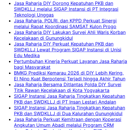
Jasa Raharja DIY Dorong Kepatuhan PKB dan
SWDKLLJ melalui SIGAP Instansi di PT Integrasi
Teknologi Unggas
Jasa Raharja, POLRI, dan KPPD Perkuat Sinergi
melalui Rapat Koordinasi SAMSAT Kulon Progo
Jasa Raharja DIY Lakukan Survei Ahli Waris Korban
Kecelakaan di Gunungkidul
Jasa Raharja DIY Perkuat Kepatuhan PKB dan
SWDKLLJ Lewat Program SIGAP Instansi di Unisi
Edu Medika
Pertumbuhan Kinerja Perkuat Layanan Jasa Raharja
bagi Masyarakat
BMKG Prediksi Kemarau 2026 di DIY Lebih Kering,
El Nino Kuat Berpotensi Terjadi hingga Akhir Tahun
Jasa Raharja Bersama Ditlantas Polda DIY Survei
Titik Rawan Kecelakaan di Kota Yogyakarta
SIGAP Instansi Jasa Raharja Tingkatkan Kepatuhan
PKB dan SWDKLLJ di PT Insan Lestari Andalan
SIGAP Instansi Jasa Raharja Tingkatkan Kepatuhan
PKB dan SWDKLLJ di Dua Kalurahan Gunungkidul
Jasa Raharja Perkuat Kemitraan dengan Koperasi
Angkutan Umum Abadi melalui Program CRM