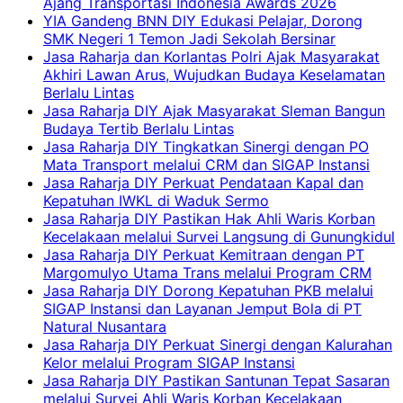
Ajang Transportasi Indonesia Awards 2026
YIA Gandeng BNN DIY Edukasi Pelajar, Dorong
SMK Negeri 1 Temon Jadi Sekolah Bersinar
Jasa Raharja dan Korlantas Polri Ajak Masyarakat
Akhiri Lawan Arus, Wujudkan Budaya Keselamatan
Berlalu Lintas
Jasa Raharja DIY Ajak Masyarakat Sleman Bangun
Budaya Tertib Berlalu Lintas
Jasa Raharja DIY Tingkatkan Sinergi dengan PO
Mata Transport melalui CRM dan SIGAP Instansi
Jasa Raharja DIY Perkuat Pendataan Kapal dan
Kepatuhan IWKL di Waduk Sermo
Jasa Raharja DIY Pastikan Hak Ahli Waris Korban
Kecelakaan melalui Survei Langsung di Gunungkidul
Jasa Raharja DIY Perkuat Kemitraan dengan PT
Margomulyo Utama Trans melalui Program CRM
Jasa Raharja DIY Dorong Kepatuhan PKB melalui
SIGAP Instansi dan Layanan Jemput Bola di PT
Natural Nusantara
Jasa Raharja DIY Perkuat Sinergi dengan Kalurahan
Kelor melalui Program SIGAP Instansi
Jasa Raharja DIY Pastikan Santunan Tepat Sasaran
melalui Survei Ahli Waris Korban Kecelakaan