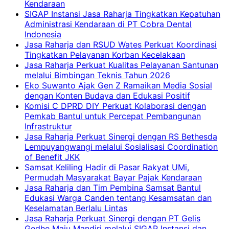
Kendaraan
SIGAP Instansi Jasa Raharja Tingkatkan Kepatuhan
Administrasi Kendaraan di PT Cobra Dental
Indonesia
Jasa Raharja dan RSUD Wates Perkuat Koordinasi
Tingkatkan Pelayanan Korban Kecelakaan
Jasa Raharja Perkuat Kualitas Pelayanan Santunan
melalui Bimbingan Teknis Tahun 2026
Eko Suwanto Ajak Gen Z Ramaikan Media Sosial
dengan Konten Budaya dan Edukasi Positif
Komisi C DPRD DIY Perkuat Kolaborasi dengan
Pemkab Bantul untuk Percepat Pembangunan
Infrastruktur
Jasa Raharja Perkuat Sinergi dengan RS Bethesda
Lempuyangwangi melalui Sosialisasi Coordination
of Benefit JKK
Samsat Keliling Hadir di Pasar Rakyat UMi,
Permudah Masyarakat Bayar Pajak Kendaraan
Jasa Raharja dan Tim Pembina Samsat Bantul
Edukasi Warga Canden tentang Kesamsatan dan
Keselamatan Berlalu Lintas
Jasa Raharja Perkuat Sinergi dengan PT Gelis
Gedhe Maju Mandiri melalui SIGAP Instansi dan