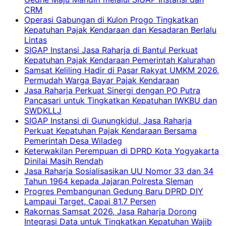
CRM
Operasi Gabungan di Kulon Progo Tingkatkan
Kepatuhan Pajak Kendaraan dan Kesadaran Berlalu
Lintas
SIGAP Instansi Jasa Raharja di Bantul Perkuat
Kepatuhan Pajak Kendaraan Pemerintah Kalurahan
Samsat Keliling Hadir di Pasar Rakyat UMKM 2026,
Permudah Warga Bayar Pajak Kendaraan
Jasa Raharja Perkuat Sinergi dengan PO Putra
Pancasari untuk Tingkatkan Kepatuhan IWKBU dan
SWDKLLJ
SIGAP Instansi di Gunungkidul, Jasa Raharja
Perkuat Kepatuhan Pajak Kendaraan Bersama
Pemerintah Desa Wiladeg
Keterwakilan Perempuan di DPRD Kota Yogyakarta
Dinilai Masih Rendah
Jasa Raharja Sosialisasikan UU Nomor 33 dan 34
Tahun 1964 kepada Jajaran Polresta Sleman
Progres Pembangunan Gedung Baru DPRD DIY
Lampaui Target, Capai 81,7 Persen
Rakornas Samsat 2026, Jasa Raharja Dorong
Integrasi Data untuk Tingkatkan Kepatuhan Wajib