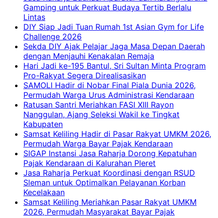
Gamping untuk Perkuat Budaya Tertib Berlalu
Lintas
DIY Siap Jadi Tuan Rumah 1st Asian Gym for Life
Challenge 2026
Sekda DIY Ajak Pelajar Jaga Masa Depan Daerah
dengan Menjauhi Kenakalan Remaja
Hari Jadi ke-195 Bantul, Sri Sultan Minta Program
Pro-Rakyat Segera Direalisasikan
SAMOLI Hadir di Nobar Final Piala Dunia 2026,
Permudah Warga Urus Administrasi Kendaraan
Ratusan Santri Meriahkan FASI XIII Rayon
Nanggulan, Ajang Seleksi Wakil ke Tingkat
Kabupaten
Samsat Keliling Hadir di Pasar Rakyat UMKM 2026,
Permudah Warga Bayar Pajak Kendaraan
SIGAP Instansi Jasa Raharja Dorong Kepatuhan
Pajak Kendaraan di Kalurahan Pleret
Jasa Raharja Perkuat Koordinasi dengan RSUD
Sleman untuk Optimalkan Pelayanan Korban
Kecelakaan
Samsat Keliling Meriahkan Pasar Rakyat UMKM
2026, Permudah Masyarakat Bayar Pajak