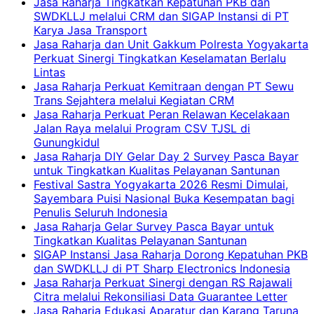
Jasa Raharja Tingkatkan Kepatuhan PKB dan
SWDKLLJ melalui CRM dan SIGAP Instansi di PT
Karya Jasa Transport
Jasa Raharja dan Unit Gakkum Polresta Yogyakarta
Perkuat Sinergi Tingkatkan Keselamatan Berlalu
Lintas
Jasa Raharja Perkuat Kemitraan dengan PT Sewu
Trans Sejahtera melalui Kegiatan CRM
Jasa Raharja Perkuat Peran Relawan Kecelakaan
Jalan Raya melalui Program CSV TJSL di
Gunungkidul
Jasa Raharja DIY Gelar Day 2 Survey Pasca Bayar
untuk Tingkatkan Kualitas Pelayanan Santunan
Festival Sastra Yogyakarta 2026 Resmi Dimulai,
Sayembara Puisi Nasional Buka Kesempatan bagi
Penulis Seluruh Indonesia
Jasa Raharja Gelar Survey Pasca Bayar untuk
Tingkatkan Kualitas Pelayanan Santunan
SIGAP Instansi Jasa Raharja Dorong Kepatuhan PKB
dan SWDKLLJ di PT Sharp Electronics Indonesia
Jasa Raharja Perkuat Sinergi dengan RS Rajawali
Citra melalui Rekonsiliasi Data Guarantee Letter
Jasa Raharja Edukasi Aparatur dan Karang Taruna