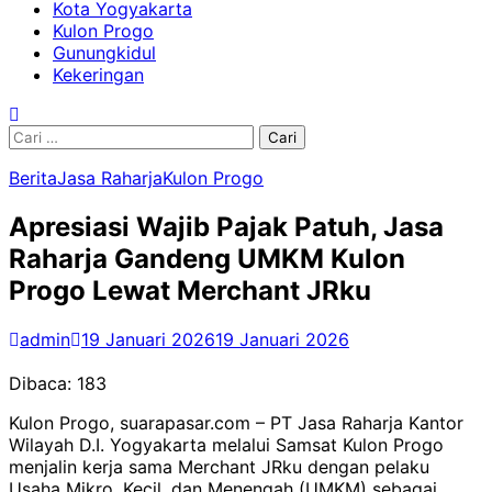
Kota Yogyakarta
Kulon Progo
Gunungkidul
Kekeringan
Cari
untuk:
Berita
Jasa Raharja
Kulon Progo
Apresiasi Wajib Pajak Patuh, Jasa
Raharja Gandeng UMKM Kulon
Progo Lewat Merchant JRku
admin
19 Januari 2026
19 Januari 2026
Dibaca:
183
Kulon Progo, suarapasar.com – PT Jasa Raharja Kantor
Wilayah D.I. Yogyakarta melalui Samsat Kulon Progo
menjalin kerja sama Merchant JRku dengan pelaku
Usaha Mikro, Kecil, dan Menengah (UMKM) sebagai