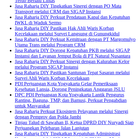
Tertib Berlalu Lintas
Jasa Raharja DIY Tingkatkan Sinergi dengan PO Mata
Transport melalui CRM dan SIGAP Instansi
Jasa Raharja DIY Perkuat Pendataan Kapal dan Kepatuhan
IWKL di Waduk Sermo
Jasa Raharja DIY Pastikan Hak Ahli Waris Korban
Kecelakaan melalui Survei Langsung di Gunungkidul
Jasa Raharja DIY Perkuat Kemitraan dengan PT Margomulyo
Utama Trans melalui Program CRM
Jasa Raharja DIY Dorong Kepatuhan PKB melalui SIGAP
Instansi dan Layanan Jemput Bola di PT Natural Nusantara
Jasa Raharja DIY Perkuat Sinergi dengan Kalurahan Kelor
melalui Program SIGAP Instansi
Jasa Raharja DIY Pastikan Santunan Tepat Sasaran melalui
Survei Ahli Waris Korban Kecelakaan
PDI Perjuangan Kota Yogyakarta Gelar Pemeriksaan
Kesehatan Lansia, Dorong Peningkatan Anggaran JSLU
DPC PDI Perjuangan Kota Yogyakarta Lantik Pengurus
Ranting, Baguna, TMP, dan Bamusi, Perkuat Pengabdian
untuk Masyarakat
Jasa Raharja Perkuat Ekosistem Pelayanan melalui Sinergi
dengan Pemprov dan Polda Jambi
Tinjau Talud di Sawahan II, Ketua DPRD DIY Nuryadi Siap
Perjuangkan Pelebaran Jalan Lanjutan
Jasa Raharja DIY Tingkatkan Kepatuhan Administrasi