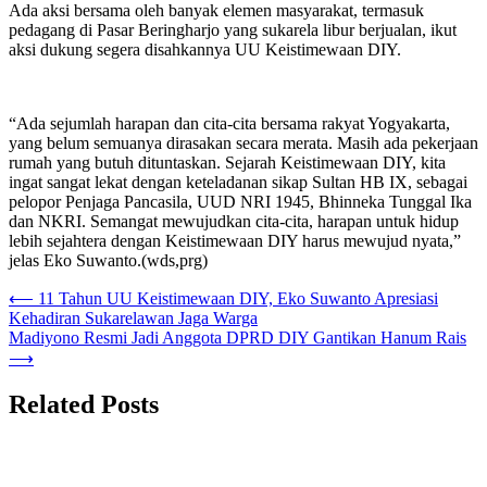
Ada aksi bersama oleh banyak elemen masyarakat, termasuk
pedagang di Pasar Beringharjo yang sukarela libur berjualan, ikut
aksi dukung segera disahkannya UU Keistimewaan DIY.
“Ada sejumlah harapan dan cita-cita bersama rakyat Yogyakarta,
yang belum semuanya dirasakan secara merata. Masih ada pekerjaan
rumah yang butuh dituntaskan. Sejarah Keistimewaan DIY, kita
ingat sangat lekat dengan keteladanan sikap Sultan HB IX, sebagai
pelopor Penjaga Pancasila, UUD NRI 1945, Bhinneka Tunggal Ika
dan NKRI. Semangat mewujudkan cita-cita, harapan untuk hidup
lebih sejahtera dengan Keistimewaan DIY harus mewujud nyata,”
jelas Eko Suwanto.(wds,prg)
Navigasi
⟵
11 Tahun UU Keistimewaan DIY, Eko Suwanto Apresiasi
Kehadiran Sukarelawan Jaga Warga
pos
Madiyono Resmi Jadi Anggota DPRD DIY Gantikan Hanum Rais
⟶
Related Posts