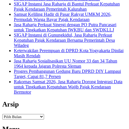
SIGAP Instansi Jasa Raharja di Bantul Perkuat Kepatuhan
Pajak Kendaraan Pemerintah Kalurahan
Samsat Keliling Hadir di Pasar Rakyat UMKM 2026,
Permudah Warga Bayar Pajak Kendaraan
Jasa Raharja Perkuat Sinergi dengan PO Putra Pancasari
untuk Tingkatkan Kepatuhan IWKBU dan SWDKLLJ
SIGAP Instansi di Gunungkidul, Jasa Raharja Perkuat
Kepatuhan Pajak Kendaraan Bersama Pemerintah Desa
Wiladeg
Keterwakilan Perempuan di DPRD Kota Yogyakarta Dinilai
Masih Rendah
Jasa Raharja Sosialisasikan UU Nomor 33 dan 34 Tahun
1964 kepada Jajaran Polresta Sleman
Progres Pembangunan Gedung Baru DPRD DIY Lampaui
Target, Capai 81,7 Persen
Rakornas Samsat 2026, Jasa Raharja Dorong Integrasi Data
untuk Tingkatkan Kepatuhan Wajib Pajak Kendaraan
Bermotor
Arsip
Arsip
Menu