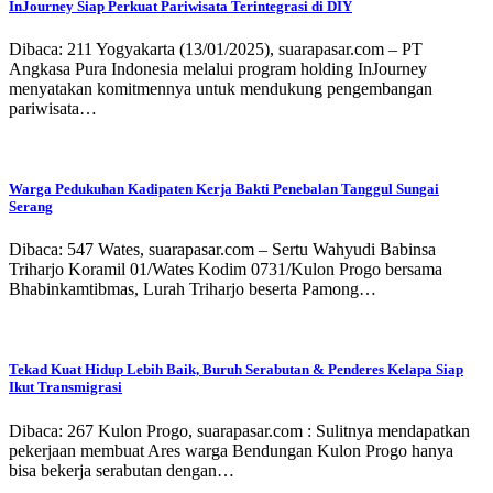
InJourney Siap Perkuat Pariwisata Terintegrasi di DIY
Dibaca: 211 Yogyakarta (13/01/2025), suarapasar.com – PT
Angkasa Pura Indonesia melalui program holding InJourney
menyatakan komitmennya untuk mendukung pengembangan
pariwisata…
Warga Pedukuhan Kadipaten Kerja Bakti Penebalan Tanggul Sungai
Serang
Dibaca: 547 Wates, suarapasar.com – Sertu Wahyudi Babinsa
Triharjo Koramil 01/Wates Kodim 0731/Kulon Progo bersama
Bhabinkamtibmas, Lurah Triharjo beserta Pamong…
Tekad Kuat Hidup Lebih Baik, Buruh Serabutan & Penderes Kelapa Siap
Ikut Transmigrasi
Dibaca: 267 Kulon Progo, suarapasar.com : Sulitnya mendapatkan
pekerjaan membuat Ares warga Bendungan Kulon Progo hanya
bisa bekerja serabutan dengan…