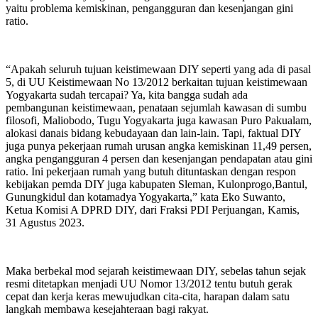
yaitu problema kemiskinan, pengangguran dan kesenjangan gini
ratio.
“Apakah seluruh tujuan keistimewaan DIY seperti yang ada di pasal
5, di UU Keistimewaan No 13/2012 berkaitan tujuan keistimewaan
Yogyakarta sudah tercapai? Ya, kita bangga sudah ada
pembangunan keistimewaan, penataan sejumlah kawasan di sumbu
filosofi, Maliobodo, Tugu Yogyakarta juga kawasan Puro Pakualam,
alokasi danais bidang kebudayaan dan lain-lain. Tapi, faktual DIY
juga punya pekerjaan rumah urusan angka kemiskinan 11,49 persen,
angka pengangguran 4 persen dan kesenjangan pendapatan atau gini
ratio. Ini pekerjaan rumah yang butuh dituntaskan dengan respon
kebijakan pemda DIY juga kabupaten Sleman, Kulonprogo,Bantul,
Gunungkidul dan kotamadya Yogyakarta,” kata Eko Suwanto,
Ketua Komisi A DPRD DIY, dari Fraksi PDI Perjuangan, Kamis,
31 Agustus 2023.
Maka berbekal mod sejarah keistimewaan DIY, sebelas tahun sejak
resmi ditetapkan menjadi UU Nomor 13/2012 tentu butuh gerak
cepat dan kerja keras mewujudkan cita-cita, harapan dalam satu
langkah membawa kesejahteraan bagi rakyat.