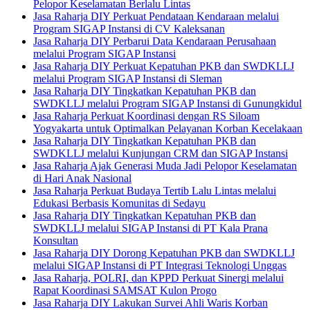
Pelopor Keselamatan Berlalu Lintas
Jasa Raharja DIY Perkuat Pendataan Kendaraan melalui
Program SIGAP Instansi di CV Kaleksanan
Jasa Raharja DIY Perbarui Data Kendaraan Perusahaan
melalui Program SIGAP Instansi
Jasa Raharja DIY Perkuat Kepatuhan PKB dan SWDKLLJ
melalui Program SIGAP Instansi di Sleman
Jasa Raharja DIY Tingkatkan Kepatuhan PKB dan
SWDKLLJ melalui Program SIGAP Instansi di Gunungkidul
Jasa Raharja Perkuat Koordinasi dengan RS Siloam
Yogyakarta untuk Optimalkan Pelayanan Korban Kecelakaan
Jasa Raharja DIY Tingkatkan Kepatuhan PKB dan
SWDKLLJ melalui Kunjungan CRM dan SIGAP Instansi
Jasa Raharja Ajak Generasi Muda Jadi Pelopor Keselamatan
di Hari Anak Nasional
Jasa Raharja Perkuat Budaya Tertib Lalu Lintas melalui
Edukasi Berbasis Komunitas di Sedayu
Jasa Raharja DIY Tingkatkan Kepatuhan PKB dan
SWDKLLJ melalui SIGAP Instansi di PT Kala Prana
Konsultan
Jasa Raharja DIY Dorong Kepatuhan PKB dan SWDKLLJ
melalui SIGAP Instansi di PT Integrasi Teknologi Unggas
Jasa Raharja, POLRI, dan KPPD Perkuat Sinergi melalui
Rapat Koordinasi SAMSAT Kulon Progo
Jasa Raharja DIY Lakukan Survei Ahli Waris Korban