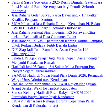
Festival Sastra Yogyakarta 2026 Resmi Dimulai, Sayembara
Puisi Nasional Buka Kesempatan bagi Penulis Seluruh
Indonesia
Jasa Raharja Gelar Survey Pasca Bayar untuk Tingkatkan
Kualitas Pelayanan Santunan
SIGAP Instansi Jasa Raharja Dorong Kepatuhan PKB dan
SWDKLLJ di PT Sharp Electronics Indonesia
Jasa Raharja Perkuat Sinergi dengan RS Rajawali Citra
melalui Rekonsiliasi Data Guarantee Letter
Jasa Raharja Edukasi Aparatur dan Karang Taruna Gamping
untuk Perkuat Budaya Tertib Berlalu Lintas
DIY Siap Jadi Tuan Rumah 1st Asian Gym for Life
Challenge 2026
Sekda DIY Ajak Pelajar Jaga Masa Depan Daerah dengan
Menjauhi Kenakalan Remaja
Hari Jadi ke-195 Bantul, Sri Sultan Minta Program Pro-
Rakyat Segera Direalisasikan
SAMOLI Hadir di Nobar Final Piala Dunia 2026, Permudah
Warga Urus Administrasi Kendaraan
Ratusan Santri Meriahkan FASI XIII Rayon Nanggulan,
Ajang Seleksi Wakil ke Tingkat Kabupaten
Samsat Keliling Hadir di Pasar Rakyat UMKM 2026,
Permudah Warga Bayar Pajak Kendaraan
SIGAP Instansi Jasa Raharja Dorong Kepatuhan Pajak
Kendaraan di Kalurahan Pleret