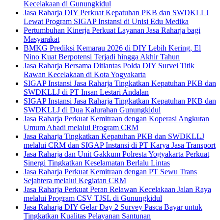
Kecelakaan di Gunungkidul
Jasa Raharja DIY Perkuat Kepatuhan PKB dan SWDKLLJ
Lewat Program SIGAP Instansi di Unisi Edu Medika
Pertumbuhan Kinerja Perkuat Layanan Jasa Raharja bagi
Masyarakat
BMKG Prediksi Kemarau 2026 di DIY Lebih Kering, El
Nino Kuat Berpotensi Terjadi hingga Akhir Tahun
Jasa Raharja Bersama Ditlantas Polda DIY Survei Titik
Rawan Kecelakaan di Kota Yogyakarta
SIGAP Instansi Jasa Raharja Tingkatkan Kepatuhan PKB dan
SWDKLLJ di PT Insan Lestari Andalan
SIGAP Instansi Jasa Raharja Tingkatkan Kepatuhan PKB dan
SWDKLLJ di Dua Kalurahan Gunungkidul
Jasa Raharja Perkuat Kemitraan dengan Koperasi Angkutan
Umum Abadi melalui Program CRM
Jasa Raharja Tingkatkan Kepatuhan PKB dan SWDKLLJ
melalui CRM dan SIGAP Instansi di PT Karya Jasa Transport
Jasa Raharja dan Unit Gakkum Polresta Yogyakarta Perkuat
Sinergi Tingkatkan Keselamatan Berlalu Lintas
Jasa Raharja Perkuat Kemitraan dengan PT Sewu Trans
Sejahtera melalui Kegiatan CRM
Jasa Raharja Perkuat Peran Relawan Kecelakaan Jalan Raya
melalui Program CSV TJSL di Gunungkidul
Jasa Raharja DIY Gelar Day 2 Survey Pasca Bayar untuk
Tingkatkan Kualitas Pelayanan Santunan