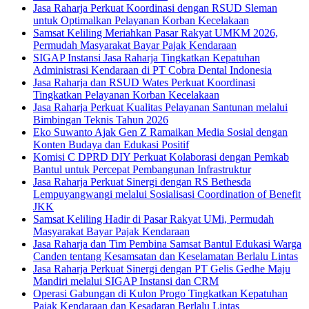
Jasa Raharja Perkuat Koordinasi dengan RSUD Sleman
untuk Optimalkan Pelayanan Korban Kecelakaan
Samsat Keliling Meriahkan Pasar Rakyat UMKM 2026,
Permudah Masyarakat Bayar Pajak Kendaraan
SIGAP Instansi Jasa Raharja Tingkatkan Kepatuhan
Administrasi Kendaraan di PT Cobra Dental Indonesia
Jasa Raharja dan RSUD Wates Perkuat Koordinasi
Tingkatkan Pelayanan Korban Kecelakaan
Jasa Raharja Perkuat Kualitas Pelayanan Santunan melalui
Bimbingan Teknis Tahun 2026
Eko Suwanto Ajak Gen Z Ramaikan Media Sosial dengan
Konten Budaya dan Edukasi Positif
Komisi C DPRD DIY Perkuat Kolaborasi dengan Pemkab
Bantul untuk Percepat Pembangunan Infrastruktur
Jasa Raharja Perkuat Sinergi dengan RS Bethesda
Lempuyangwangi melalui Sosialisasi Coordination of Benefit
JKK
Samsat Keliling Hadir di Pasar Rakyat UMi, Permudah
Masyarakat Bayar Pajak Kendaraan
Jasa Raharja dan Tim Pembina Samsat Bantul Edukasi Warga
Canden tentang Kesamsatan dan Keselamatan Berlalu Lintas
Jasa Raharja Perkuat Sinergi dengan PT Gelis Gedhe Maju
Mandiri melalui SIGAP Instansi dan CRM
Operasi Gabungan di Kulon Progo Tingkatkan Kepatuhan
Pajak Kendaraan dan Kesadaran Berlalu Lintas