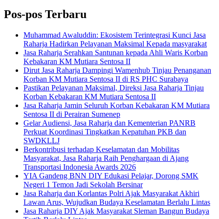
Pos-pos Terbaru
Muhammad Awaluddin: Ekosistem Terintegrasi Kunci Jasa
Raharja Hadirkan Pelayanan Maksimal Kepada masyarakat
Jasa Raharja Serahkan Santunan kepada Ahli Waris Korban
Kebakaran KM Mutiara Sentosa II
Dirut Jasa Raharja Dampingi Wamenhub Tinjau Penanganan
Korban KM Mutiara Sentosa II di RS PHC Surabaya
Pastikan Pelayanan Maksimal, Direksi Jasa Raharja Tinjau
Korban Kebakaran KM Mutiara Sentosa II
Jasa Raharja Jamin Seluruh Korban Kebakaran KM Mutiara
Sentosa II di Perairan Sumenep
Gelar Audiensi, Jasa Raharja dan Kementerian PANRB
Perkuat Koordinasi Tingkatkan Kepatuhan PKB dan
SWDKLLJ
Berkontribusi terhadap Keselamatan dan Mobilitas
Masyarakat, Jasa Raharja Raih Penghargaan di Ajang
Transportasi Indonesia Awards 2026
YIA Gandeng BNN DIY Edukasi Pelajar, Dorong SMK
Negeri 1 Temon Jadi Sekolah Bersinar
Jasa Raharja dan Korlantas Polri Ajak Masyarakat Akhiri
Lawan Arus, Wujudkan Budaya Keselamatan Berlalu Lintas
Jasa Raharja DIY Ajak Masyarakat Sleman Bangun Budaya