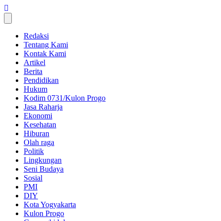
Skip
to
content
Redaksi
Tentang Kami
Kontak Kami
Artikel
Berita
Pendidikan
Hukum
Kodim 0731/Kulon Progo
Jasa Raharja
Ekonomi
Kesehatan
Hiburan
Olah raga
Politik
Lingkungan
Seni Budaya
Sosial
PMI
DIY
Kota Yogyakarta
Kulon Progo