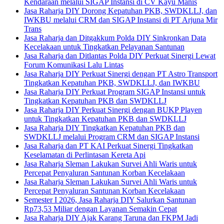
Kendaraan melalui SIGAP Instansi di CV Kayu Manis
Jasa Raharja DIY Dorong Kepatuhan PKB, SWDKLLJ, dan
IWKBU melalui CRM dan SIGAP Instansi di PT Arjuna Mir
Trans
Jasa Raharja dan Ditgakkum Polda DIY Sinkronkan Data
Kecelakaan untuk Tingkatkan Pelayanan Santunan
Jasa Raharja dan Ditlantas Polda DIY Perkuat Sinergi Lewat
Forum Komunikasi Lalu Lintas
Jasa Raharja DIY Perkuat Sinergi dengan PT Astro Transport
Tingkatkan Kepatuhan PKB, SWDKLLJ, dan IWKBU
Jasa Raharja DIY Perkuat Program SIGAP Instansi untuk
Tingkatkan Kepatuhan PKB dan SWDKLLJ
Jasa Raharja DIY Perkuat Sinergi dengan BUKP Playen
untuk Tingkatkan Kepatuhan PKB dan SWDKLLJ
Jasa Raharja DIY Tingkatkan Kepatuhan PKB dan
SWDKLLJ melalui Program CRM dan SIGAP Instansi
Jasa Raharja dan PT KAI Perkuat Sinergi Tingkatkan
Keselamatan di Perlintasan Kereta Api
Jasa Raharja Sleman Lakukan Survei Ahli Waris untuk
Percepat Penyaluran Santunan Korban Kecelakaan
Jasa Raharja Sleman Lakukan Survei Ahli Waris untuk
Percepat Penyaluran Santunan Korban Kecelakaan
Semester I 2026, Jasa Raharja DIY Salurkan Santunan
Rp73,53 Miliar dengan Layanan Semakin Cepat
Jasa Raharja DIY Ajak Karang Taruna dan FKPM Jadi