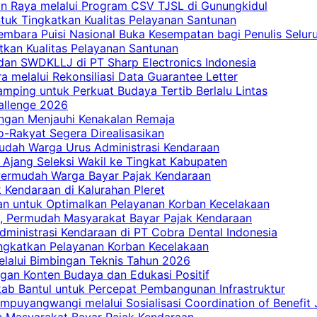
an Raya melalui Program CSV TJSL di Gunungkidul
tuk Tingkatkan Kualitas Pelayanan Santunan
embara Puisi Nasional Buka Kesempatan bagi Penulis Selur
tkan Kualitas Pelayanan Santunan
dan SWDKLLJ di PT Sharp Electronics Indonesia
a melalui Rekonsiliasi Data Guarantee Letter
mping untuk Perkuat Budaya Tertib Berlalu Lintas
allenge 2026
ngan Menjauhi Kenakalan Remaja
ro-Rakyat Segera Direalisasikan
mudah Warga Urus Administrasi Kendaraan
 Ajang Seleksi Wakil ke Tingkat Kabupaten
 Permudah Warga Bayar Pajak Kendaraan
 Kendaraan di Kalurahan Pleret
an untuk Optimalkan Pelayanan Korban Kecelakaan
, Permudah Masyarakat Bayar Pajak Kendaraan
dministrasi Kendaraan di PT Cobra Dental Indonesia
ingkatkan Pelayanan Korban Kecelakaan
elalui Bimbingan Teknis Tahun 2026
gan Konten Budaya dan Edukasi Positif
ab Bantul untuk Percepat Pembangunan Infrastruktur
mpuyangwangi melalui Sosialisasi Coordination of Benefit
ah Masyarakat Bayar Pajak Kendaraan