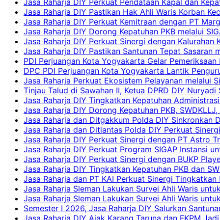
Jasa Raharja DIY Perkuat Pendataan Kapal dan Kep
Jasa Raharja DIY Pastikan Hak Ahli Waris Korban Ke
Jasa Raharja DIY Perkuat Kemitraan dengan PT Ma
Jasa Raharja DIY Dorong Kepatuhan PKB melalui SIG
Jasa Raharja DIY Perkuat Sinergi dengan Kalurahan K
Jasa Raharja DIY Pastikan Santunan Tepat Sasaran m
PDI Perjuangan Kota Yogyakarta Gelar Pemeriksaan
DPC PDI Perjuangan Kota Yogyakarta Lantik Penguru
Jasa Raharja Perkuat Ekosistem Pelayanan melalui 
Tinjau Talud di Sawahan II, Ketua DPRD DIY Nuryadi
Jasa Raharja DIY Tingkatkan Kepatuhan Administrasi
Jasa Raharja DIY Dorong Kepatuhan PKB, SWDKLLJ, d
Jasa Raharja dan Ditgakkum Polda DIY Sinkronkan 
Jasa Raharja dan Ditlantas Polda DIY Perkuat Sinerg
Jasa Raharja DIY Perkuat Sinergi dengan PT Astro
Jasa Raharja DIY Perkuat Program SIGAP Instansi 
Jasa Raharja DIY Perkuat Sinergi dengan BUKP Pla
Jasa Raharja DIY Tingkatkan Kepatuhan PKB dan SW
Jasa Raharja dan PT KAI Perkuat Sinergi Tingkatkan 
Jasa Raharja Sleman Lakukan Survei Ahli Waris unt
Jasa Raharja Sleman Lakukan Survei Ahli Waris unt
Semester I 2026, Jasa Raharja DIY Salurkan Santun
Jasa Raharja DIY Ajak Karang Taruna dan FKPM Jadi 