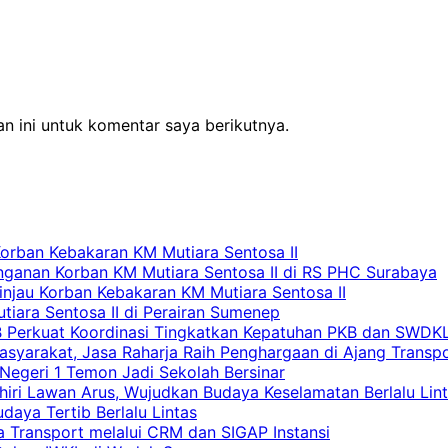
n ini untuk komentar saya berikutnya.
Korban Kebakaran KM Mutiara Sentosa II
nganan Korban KM Mutiara Sentosa II di RS PHC Surabaya
Tinjau Korban Kebakaran KM Mutiara Sentosa II
iara Sentosa II di Perairan Sumenep
RB Perkuat Koordinasi Tingkatkan Kepatuhan PKB dan SWDK
asyarakat, Jasa Raharja Raih Penghargaan di Ajang Transp
egeri 1 Temon Jadi Sekolah Bersinar
khiri Lawan Arus, Wujudkan Budaya Keselamatan Berlalu Lin
aya Tertib Berlalu Lintas
a Transport melalui CRM dan SIGAP Instansi