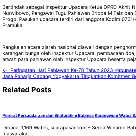
Bertindak sebagai Inspektur Upacara Ketua DPRD Akhit N
Nurwibowo, Pengawal Tugu Pahlawan Bripda M Faiz dan B
Progo, Pasukan upacara terdiri dari anggota Kodim 0731
Pramuka.
Rangkaian acara ziarah nasional diawali dengan pengho
karangan bunga oleh Inspektur Upacara, pembacaan doa,
arwah para pahlawan oleh Inspektur Upacara beserta peja
Navigasi
⟵
Peringatan Hari Pahlawan Ke-78 Tahun 2023 Kabupate
Jasa Raharja Cabang Yogyakarta Tingkatkan Komitmen B
pos
Related Posts
Pererat Persaudaraan dan Silaturahmi Babinsa Karangwuni Wates 
Dibaca: 1,169 Wates, suarapasar.com – Serda Winarno Ba
masyarakat…