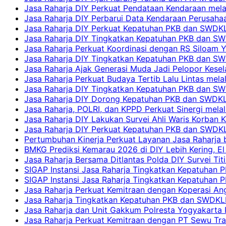
Jasa Raharja DIY Perkuat Pendataan Kendaraan mela
Jasa Raharja DIY Perbarui Data Kendaraan Perusahaa
Jasa Raharja DIY Perkuat Kepatuhan PKB dan SWDKL
Jasa Raharja DIY Tingkatkan Kepatuhan PKB dan SWD
Jasa Raharja Perkuat Koordinasi dengan RS Siloam 
Jasa Raharja DIY Tingkatkan Kepatuhan PKB dan SW
Jasa Raharja Ajak Generasi Muda Jadi Pelopor Kesel
Jasa Raharja Perkuat Budaya Tertib Lalu Lintas mela
Jasa Raharja DIY Tingkatkan Kepatuhan PKB dan SWD
Jasa Raharja DIY Dorong Kepatuhan PKB dan SWDKLLJ
Jasa Raharja, POLRI, dan KPPD Perkuat Sinergi mela
Jasa Raharja DIY Lakukan Survei Ahli Waris Korban 
Jasa Raharja DIY Perkuat Kepatuhan PKB dan SWDKL
Pertumbuhan Kinerja Perkuat Layanan Jasa Raharja 
BMKG Prediksi Kemarau 2026 di DIY Lebih Kering, El 
Jasa Raharja Bersama Ditlantas Polda DIY Survei Ti
SIGAP Instansi Jasa Raharja Tingkatkan Kepatuhan 
SIGAP Instansi Jasa Raharja Tingkatkan Kepatuhan
Jasa Raharja Perkuat Kemitraan dengan Koperasi 
Jasa Raharja Tingkatkan Kepatuhan PKB dan SWDKLLJ
Jasa Raharja dan Unit Gakkum Polresta Yogyakarta P
Jasa Raharja Perkuat Kemitraan dengan PT Sewu Tra