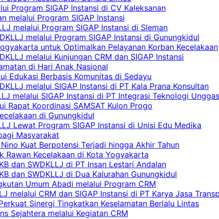
lui Program SIGAP Instansi di CV Kaleksanan
n melalui Program SIGAP Instansi
LJ melalui Program SIGAP Instansi di Sleman
KLLJ melalui Program SIGAP Instansi di Gunungkidul
Yogyakarta untuk Optimalkan Pelayanan Korban Kecelakaan
DKLLJ melalui Kunjungan CRM dan SIGAP Instansi
amatan di Hari Anak Nasional
lui Edukasi Berbasis Komunitas di Sedayu
KLLJ melalui SIGAP Instansi di PT Kala Prana Konsultan
 melalui SIGAP Instansi di PT Integrasi Teknologi Ungga
lui Rapat Koordinasi SAMSAT Kulon Progo
Kecelakaan di Gunungkidul
LJ Lewat Program SIGAP Instansi di Unisi Edu Medika
bagi Masyarakat
Nino Kuat Berpotensi Terjadi hingga Akhir Tahun
tik Rawan Kecelakaan di Kota Yogyakarta
PKB dan SWDKLLJ di PT Insan Lestari Andalan
 PKB dan SWDKLLJ di Dua Kalurahan Gunungkidul
Angkutan Umum Abadi melalui Program CRM
 melalui CRM dan SIGAP Instansi di PT Karya Jasa Trans
erkuat Sinergi Tingkatkan Keselamatan Berlalu Lintas
ns Sejahtera melalui Kegiatan CRM