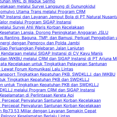
atuhan IWKL di Waduk Sermo
celakaan melalui Survei Langsung di Gunungkidul
rgomulyo Utama Trans melalui Program CRM
AP Instansi dan Layanan Jemput Bola di PT Natural Nusant
elor melalui Program SIGAP Instansi
elalui Survei Ahli Waris Korban Kecelakaan
 Kesehatan Lansia, Dorong Peningkatan Anggaran JSLU
s Ranting, Baguna, TMP, dan Bamusi, Perkuat Pengabdian 
Sinergi dengan Pemprov dan Polda Jambi
 Siap Perjuangkan Pelebaran Jalan Lanjutan
 Kendaraan melalui SIGAP Instansi di CV Kayu Manis
an IWKBU melalui CRM dan SIGAP Instansi di PT Arjuna Mi
Data Kecelakaan untuk Tingkatkan Pelayanan Santunan
i Lewat Forum Komunikasi Lalu Lintas
 Transport Tingkatkan Kepatuhan PKB, SWDKLLJ, dan IWKBU
untuk Tingkatkan Kepatuhan PKB dan SWDKLLJ
yen untuk Tingkatkan Kepatuhan PKB dan SWDKLLJ
DKLLJ melalui Program CRM dan SIGAP Instansi
Keselamatan di Perlintasan Kereta Api
uk Percepat Penyaluran Santunan Korban Kecelakaan
uk Percepat Penyaluran Santunan Korban Kecelakaan
an Rp73,53 Miliar dengan Layanan Semakin Cepat
Pelopor Keselamatan Berlalu Lintas