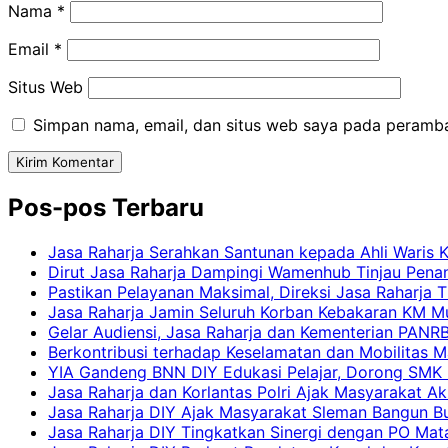
Nama
*
Email
*
Situs Web
Simpan nama, email, dan situs web saya pada peramba
Pos-pos Terbaru
Jasa Raharja Serahkan Santunan kepada Ahli Waris 
Dirut Jasa Raharja Dampingi Wamenhub Tinjau Pena
Pastikan Pelayanan Maksimal, Direksi Jasa Raharja 
Jasa Raharja Jamin Seluruh Korban Kebakaran KM Mut
Gelar Audiensi, Jasa Raharja dan Kementerian PAN
Berkontribusi terhadap Keselamatan dan Mobilitas M
YIA Gandeng BNN DIY Edukasi Pelajar, Dorong SMK N
Jasa Raharja dan Korlantas Polri Ajak Masyarakat A
Jasa Raharja DIY Ajak Masyarakat Sleman Bangun Bud
Jasa Raharja DIY Tingkatkan Sinergi dengan PO Mat