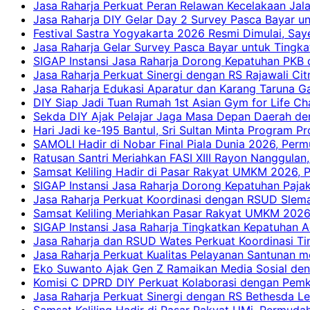
Jasa Raharja Perkuat Peran Relawan Kecelakaan Jal
Jasa Raharja DIY Gelar Day 2 Survey Pasca Bayar un
Festival Sastra Yogyakarta 2026 Resmi Dimulai, Say
Jasa Raharja Gelar Survey Pasca Bayar untuk Tingka
SIGAP Instansi Jasa Raharja Dorong Kepatuhan PKB 
Jasa Raharja Perkuat Sinergi dengan RS Rajawali Citr
Jasa Raharja Edukasi Aparatur dan Karang Taruna Ga
DIY Siap Jadi Tuan Rumah 1st Asian Gym for Life Ch
Sekda DIY Ajak Pelajar Jaga Masa Depan Daerah de
Hari Jadi ke-195 Bantul, Sri Sultan Minta Program P
SAMOLI Hadir di Nobar Final Piala Dunia 2026, Per
Ratusan Santri Meriahkan FASI XIII Rayon Nanggulan,
Samsat Keliling Hadir di Pasar Rakyat UMKM 2026,
SIGAP Instansi Jasa Raharja Dorong Kepatuhan Pajak
Jasa Raharja Perkuat Koordinasi dengan RSUD Slem
Samsat Keliling Meriahkan Pasar Rakyat UMKM 2026
SIGAP Instansi Jasa Raharja Tingkatkan Kepatuhan A
Jasa Raharja dan RSUD Wates Perkuat Koordinasi T
Jasa Raharja Perkuat Kualitas Pelayanan Santunan m
Eko Suwanto Ajak Gen Z Ramaikan Media Sosial den
Komisi C DPRD DIY Perkuat Kolaborasi dengan Pemk
Jasa Raharja Perkuat Sinergi dengan RS Bethesda Le
Samsat Keliling Hadir di Pasar Rakyat UMi, Permud