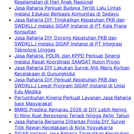
Keselamatan di Hari Anak Nasional
Jasa Raharja Perkuat Budaya Tertib Lalu Lintas
melalui Edukasi Berbasis Komunitas di Sedayu
Jasa Raharja DIY Tingkatkan Kepatuhan PKB dan
SWDKLLJ melalui SIGAP Instansi di PT Kala Prana
Konsultan
Jasa Raharja DIY Dorong Kepatuhan PKB dan
SWDKLLJ melalui SIGAP Instansi di PT Integrasi
Teknologi Unggas
Jasa Raharja, POLRI, dan KPPD Perkuat Sinergi
melalui Rapat Koordinasi SAMSAT Kulon Progo
Jasa Raharja DIY Lakukan Survei Ahli Waris Korban
Kecelakaan di Gunungkidul
Jasa Raharja DIY Perkuat Kepatuhan PKB dan
SWDKLLJ Lewat Program SIGAP Instansi di Unisi
Edu Medika
Pertumbuhan Kinerja Perkuat Layanan Jasa Raharja
bagi Masyarakat
BMKG Prediksi Kemarau 2026 di DIY Lebih Kering,
El Nino Kuat Berpotensi Terjadi hingga Akhir Tahun
Jasa Raharja Bersama Ditlantas Polda DIY Survei
Titik Rawan Kecelakaan di Kota Yogyakarta
SIGAP Instansi Jasa Raharja Tingkatkan Kepatuhan