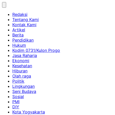
Skip
to
Redaksi
content
Tentang Kami
Kontak Kami
Artikel
Berita
Pendidikan
Hukum
Kodim 0731/Kulon Progo
Jasa Raharja
Ekonomi
Kesehatan
Hiburan
Olah raga
Politik
Lingkungan
Seni Budaya
Sosial
PMI
DIY
Kota Yogyakarta