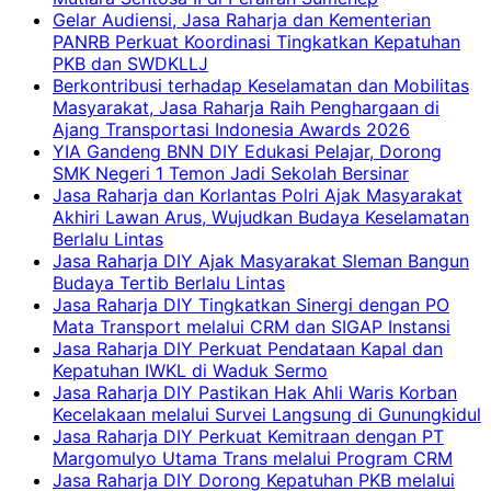
Gelar Audiensi, Jasa Raharja dan Kementerian
PANRB Perkuat Koordinasi Tingkatkan Kepatuhan
PKB dan SWDKLLJ
Berkontribusi terhadap Keselamatan dan Mobilitas
Masyarakat, Jasa Raharja Raih Penghargaan di
Ajang Transportasi Indonesia Awards 2026
YIA Gandeng BNN DIY Edukasi Pelajar, Dorong
SMK Negeri 1 Temon Jadi Sekolah Bersinar
Jasa Raharja dan Korlantas Polri Ajak Masyarakat
Akhiri Lawan Arus, Wujudkan Budaya Keselamatan
Berlalu Lintas
Jasa Raharja DIY Ajak Masyarakat Sleman Bangun
Budaya Tertib Berlalu Lintas
Jasa Raharja DIY Tingkatkan Sinergi dengan PO
Mata Transport melalui CRM dan SIGAP Instansi
Jasa Raharja DIY Perkuat Pendataan Kapal dan
Kepatuhan IWKL di Waduk Sermo
Jasa Raharja DIY Pastikan Hak Ahli Waris Korban
Kecelakaan melalui Survei Langsung di Gunungkidul
Jasa Raharja DIY Perkuat Kemitraan dengan PT
Margomulyo Utama Trans melalui Program CRM
Jasa Raharja DIY Dorong Kepatuhan PKB melalui