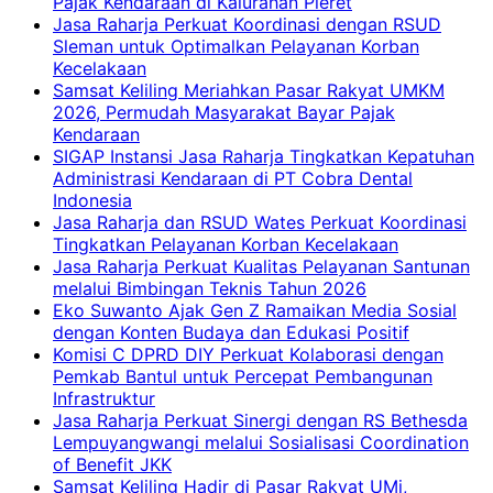
Pajak Kendaraan di Kalurahan Pleret
Jasa Raharja Perkuat Koordinasi dengan RSUD
Sleman untuk Optimalkan Pelayanan Korban
Kecelakaan
Samsat Keliling Meriahkan Pasar Rakyat UMKM
2026, Permudah Masyarakat Bayar Pajak
Kendaraan
SIGAP Instansi Jasa Raharja Tingkatkan Kepatuhan
Administrasi Kendaraan di PT Cobra Dental
Indonesia
Jasa Raharja dan RSUD Wates Perkuat Koordinasi
Tingkatkan Pelayanan Korban Kecelakaan
Jasa Raharja Perkuat Kualitas Pelayanan Santunan
melalui Bimbingan Teknis Tahun 2026
Eko Suwanto Ajak Gen Z Ramaikan Media Sosial
dengan Konten Budaya dan Edukasi Positif
Komisi C DPRD DIY Perkuat Kolaborasi dengan
Pemkab Bantul untuk Percepat Pembangunan
Infrastruktur
Jasa Raharja Perkuat Sinergi dengan RS Bethesda
Lempuyangwangi melalui Sosialisasi Coordination
of Benefit JKK
Samsat Keliling Hadir di Pasar Rakyat UMi,