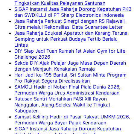
Tingkatkan Kualitas Pelayanan Santunan
SIGAP Instansi Jasa Raharja Dorong Kepatuhan PKB
dan SWDKLLJ di PT Sharp Electronics Indonesia
Jasa Raharja Perkuat Sinergi dengan RS Rajawali
Citra melalui Rekonsiliasi Data Guarantee Letter
Jasa Raharja Edukasi Aparatur dan Karang Taruna
Gamping untuk Perkuat Budaya Tertib Berlalu
Lintas
DIY Siap Jadi Tuan Rumah 1st Asian Gym for Life
Challenge 2026
Sekda DIY Ajak Pelajar Jaga Masa Depan Daerah
dengan Menjauhi Kenakalan Remaja
Hari Jadi ke-195 Bantul, Sri Sultan Minta Program
Pro-Rakyat Segera Direalisasikan
SAMOLI Hadir di Nobar Final Piala Dunia 2026,
Permudah Warga Urus Administrasi Kendaraan
Ratusan Santri Meriahkan FASI XIII Rayon
Nanggulan, Ajang Seleksi Wakil ke Tingkat
Kabupaten
Samsat Keliling Hadir di Pasar Rakyat UMKM 2026,
Permudah Warga Bayar Pajak Kendaraan
SIGAP Instansi Jasa Raharja Dorong Kepatuhan