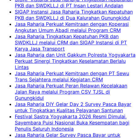
PKB dan SWDKLLJ di PT Insan Lestari Andalan
SIGAP Instansi Jasa Raharja Tingkatkan Kepatuhan
PKB dan SWDKLLJ di Dua Kalurahan Gunungkidul
Jasa Raharja Perkuat Kemitraan dengan Koperasi
Angkutan Umum Abadi melalui Program CRM
Jasa Raharja Tingkatkan Kepatuhan PKB dan
SWDKLLJ melalui CRM dan SIGAP Instansi di PT
Karya Jasa Transport
Jasa Raharja dan Unit Gakkum Polresta Yogyakarta
Perkuat Sinergi Tingkatkan Keselamatan Berlalu
Lintas
Jasa Raharja Perkuat Kemitraan dengan PT Sewu
Trans Sejahtera melalui Kegiatan CRM
Jasa Raharja Perkuat Peran Relawan Kecelakaan
Jalan Raya melalui Program CSV TJSL di
Gunungkidul
Jasa Raharja DIY Gelar Day 2 Survey Pasca Bayar
untuk Tingkatkan Kualitas Pelayanan Santunan
Festival Sastra Yogyakarta 2026 Resmi Dimulai,
Sayembara Puisi Nasional Buka Kesempatan bagi
Penulis Seluruh Indonesia
Jasa Raharja Gelar Survey Pasca Bayar untuk