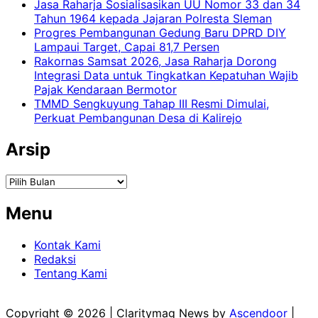
Jasa Raharja Sosialisasikan UU Nomor 33 dan 34
Tahun 1964 kepada Jajaran Polresta Sleman
Progres Pembangunan Gedung Baru DPRD DIY
Lampaui Target, Capai 81,7 Persen
Rakornas Samsat 2026, Jasa Raharja Dorong
Integrasi Data untuk Tingkatkan Kepatuhan Wajib
Pajak Kendaraan Bermotor
TMMD Sengkuyung Tahap III Resmi Dimulai,
Perkuat Pembangunan Desa di Kalirejo
Arsip
Arsip
Menu
Kontak Kami
Redaksi
Tentang Kami
Copyright © 2026
| Claritymag News by
Ascendoor
|