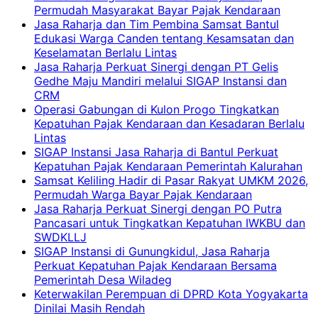
Permudah Masyarakat Bayar Pajak Kendaraan
Jasa Raharja dan Tim Pembina Samsat Bantul
Edukasi Warga Canden tentang Kesamsatan dan
Keselamatan Berlalu Lintas
Jasa Raharja Perkuat Sinergi dengan PT Gelis
Gedhe Maju Mandiri melalui SIGAP Instansi dan
CRM
Operasi Gabungan di Kulon Progo Tingkatkan
Kepatuhan Pajak Kendaraan dan Kesadaran Berlalu
Lintas
SIGAP Instansi Jasa Raharja di Bantul Perkuat
Kepatuhan Pajak Kendaraan Pemerintah Kalurahan
Samsat Keliling Hadir di Pasar Rakyat UMKM 2026,
Permudah Warga Bayar Pajak Kendaraan
Jasa Raharja Perkuat Sinergi dengan PO Putra
Pancasari untuk Tingkatkan Kepatuhan IWKBU dan
SWDKLLJ
SIGAP Instansi di Gunungkidul, Jasa Raharja
Perkuat Kepatuhan Pajak Kendaraan Bersama
Pemerintah Desa Wiladeg
Keterwakilan Perempuan di DPRD Kota Yogyakarta
Dinilai Masih Rendah